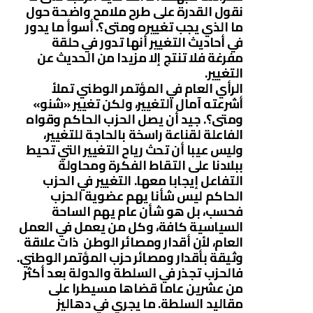
نقول القدرة على طرح ملامح واضحة حول
ما الذي يجب تغييره ومتى؟. أسوأ ما يدور
في أحاديث التغيير أنها تدور في حلقة
مفرغة فلا تنتج إلا مزيدا من الحديث عن
التغيير.
الرأي العام في المؤتمر الوطني تملأ
أشرعته آمال التغيير، ولكن تغيير «شنو»
ومتى؟. جيد أن يصل الحزب الحاكم وقواه
الفاعلة لقناعة راسخة بالحاجة للتغيير،
وليس عيبا أن تحث رياح التغيير التي تحيط
ببلادنا على التقاط الفكرة ومحاولة
التفاعل إيجابا معها. التغيير في الحزب
الحاكم ليس شأنا يهم عضوية الحزب
فحسب، بل هو شأن عام يهم الساحة
السياسية كافة، وكل من يعمل في العمل
العام، لأن أقدار ومصائر الوطن ذات علاقة
وثيقة بأقدار ومصائر حزب المؤتمر الوطني.
فالحزب تجذر في السلطة والدولة بعد أكثر
من عشرين عاما قضاها مسيطرا على
مقاليد السلطة. ما يجري في دهاليز