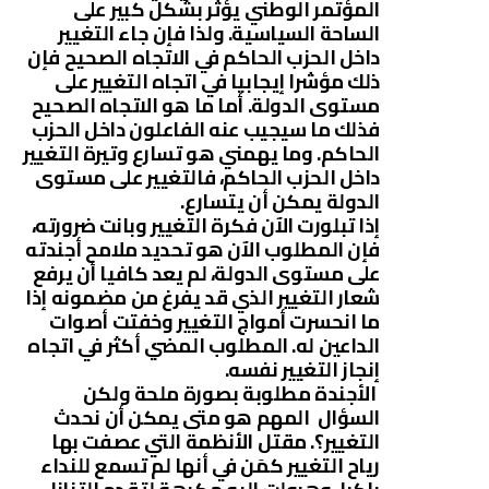
المؤتمر الوطني يؤثر بشكل كبير على
الساحة السياسية. ولذا فإن جاء التغيير
داخل الحزب الحاكم في الاتجاه الصحيح فإن
ذلك مؤشرا إيجابيا في اتجاه التغيير على
مستوى الدولة. أما ما هو الاتجاه الصحيح
فذلك ما سيجيب عنه الفاعلون داخل الحزب
الحاكم. وما يهمني هو تسارع وتيرة التغيير
داخل الحزب الحاكم، فالتغيير على مستوى
الدولة يمكن أن يتسارع.
إذا تبلورت الآن فكرة التغيير وبانت ضرورته،
فإن المطلوب الآن هو تحديد ملامح أجندته
على مستوى الدولة، لم يعد كافيا أن يرفع
شعار التغيير الذي قد يفرغ من مضمونه إذا
ما انحسرت أمواج التغيير وخفتت أصوات
الداعين له. المطلوب المضي أكثر في اتجاه
إنجاز التغيير نفسه.
الأجندة مطلوبة بصورة ملحة ولكن
السؤال المهم هو متى يمكن أن نحدث
التغيير؟. مقتل الأنظمة التي عصفت بها
رياح التغيير كمَن في أنها لم تسمع للنداء