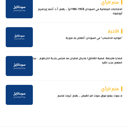
منبر الرأي
الانتخابات البرلمانية في السودان (1953-1986م) … بقلم: أ.د. أحمد إبراهيم
أبوشوك
الأخبار
“​​مواليد الاغتصاب” في السودان: أطفال بلا هوية
قضايا مترجمة: قضية القاضي/ مايكل قطران ضد مجلس بلدية الخرطوم .. عبد
المنعم عجب الفَيا
منبر الرأي
لا صوت يعلو فوق صوت امر القبض … بقلم: ثروت قاسم