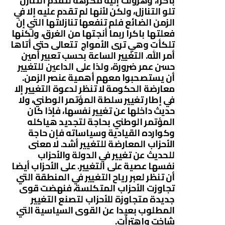
باكرا، وهرولت إليه مكرهة لتقدم التنازل
تلو التنازل، ولكن لأنها لم تقدم عليه إلا في
الزمن الضائع فلم تنفعها تنازلاتها التي إن
فعلتها باكرا ربما أنجتها من الغرق، ولكنها
تلكأت وهي ترى الأمواج تتعالى حتى أتاها
أمر الله. التغيير الساعة بحسب تعبير أمين
حسن عمر ضرورة، ولذا على الداعين للتغيير
أن يستصحبوا معهم أهمية عنصر الزمن.
معارضة الحكومة لا تنظر لدعوة التغيير إلا
في إطار تغيير سلطة المؤتمر الوطني، ولا
حديث داخلها عن تغيير نفسها، فإذا كان
المؤتمر الوطني بحاجة لتجديد هياكله
وكوارده القيادية وسياساته فإن حاجة
الأحزاب المعارضة للتغيير أشد. لا معنى
للحديث عن تغيير في الدولة والأحزاب
نفسها عصية على التغيير. على الأحزاب أيضا
أن تنظر لعبر رياح التغيير في المنطقة التي
تجاوزت الأحزاب المتكلسة، فنهضت قوى
جديدة متجاوزة للأحزاب لتصنع التغيير
المطلوب بعيدا عن القوى السياسية التي
شاخت واهترأت.