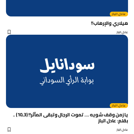
عادل الباز
هيلاري والإرهاب!!
عادل الباز
عادل الباز
يا زمن وقف شويه …. تموت الرجال وتبقى المآثر!! (3ـ10) ..
بقلم: عادل الباز
عادل الباز