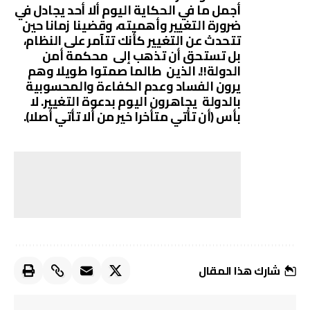
أجمل ما في الحكاية اليوم ألا أحد يجادل في
ضرورة التغيير وأهميته، وقضينا زمانا حين
تتحدث عن التغيير كأنك تتآمر على النظام،
بل تستحق أن تذهب إلى محكمة أمن
الدولة!!. الذين طالما صمتوا طويلا وهم
يرون الفساد وعدم الكفاءة والمحسوبية
بالدولة يجاهرون اليوم بدعوة التغيير. لا
بأس (أن تأتي متأخرا خير من ألا تأتي أصلا).
شارك هذا المقال