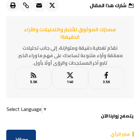
شارك هذا المقال
مصدرُك الموثوق للأخبار والتحليلات والآراء
الدقيقة!
نقدّم تغطية دقيقة ومتوازنة، إلى جانب تحليلات
معمّقة وآراء متنوعة تساعدك على فهم ما وراء الخبر.
تابع آخر المستجدات والرؤى أولًا بأول.
5.5K
140
3.5K
Select Language
▼
يتصفح زوارنا الآن
منبر الرأي