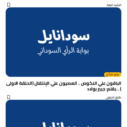
الرشيد خليفة
منبر الرأي
الباقون علي النكوص .. العصيون علي الإنتقال (الحلقة الاولى
) .. بقلم: جبير بولاد
طارق الجزولي