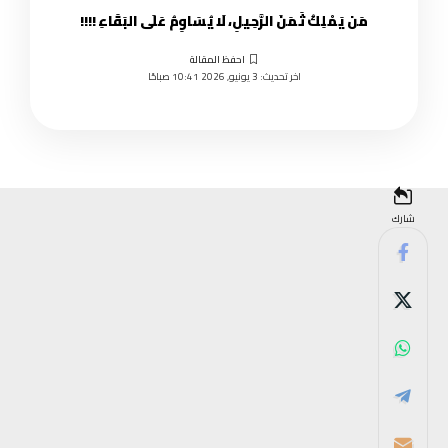
مَن يَمْلِكُ ثَمَنَ الرَّحِيلِ، لَا يُسَاوِمُ عَلَى البَقَاءِ !!!!
اخر تحديث: 3 يونيو, 2026 10:41 صباحًا
شارك