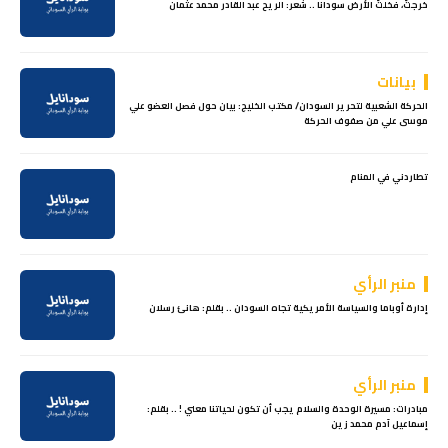
خرجتُ، فخلتُ الأرض سودانا .. شعر: الريح عبد القادر محمد عثمان
بيانات
الحركة الشعبية لتحرير السودان/ مكتب الخليج: بيان حول فصل العضو علي
موسى علي من صفوف الحركة
تطاردني في المنام
منبر الرأي
إدارة أوباما والسياسة الأمريكية تجاه السودان .. بقلم: هانئ رسلان
منبر الرأي
مبادرات: مسيرة الوحدة والسلام يجب أن تكون لحياتنا معني ! .. بقلم:
إسماعيل آدم محمد زين