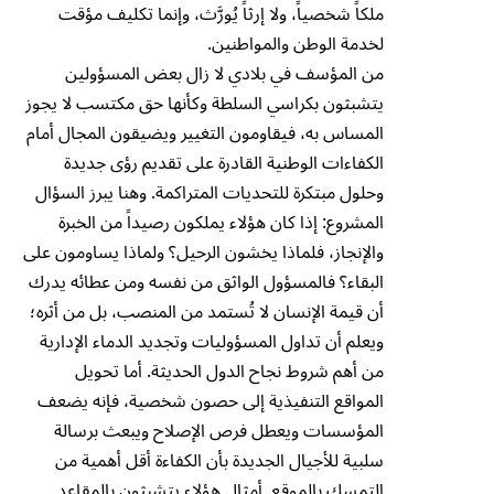
ملكاً شخصياً، ولا إرثاً يُورَّث، وإنما تكليف مؤقت
لخدمة الوطن والمواطنين.‏
من المؤسف في بلادي لا زال بعض المسؤولين
يتشبثون بكراسي السلطة وكأنها حق مكتسب لا يجوز
المساس به، فيقاومون التغيير ويضيقون المجال أمام
الكفاءات الوطنية القادرة على تقديم رؤى جديدة
وحلول مبتكرة للتحديات المتراكمة. وهنا يبرز السؤال
المشروع: إذا كان هؤلاء يملكون رصيداً من الخبرة
والإنجاز، فلماذا يخشون الرحيل؟ ولماذا يساومون على
البقاء؟ فالمسؤول الواثق من نفسه ومن عطائه يدرك
أن قيمة الإنسان لا تُستمد من المنصب، بل من أثره؛
ويعلم أن تداول المسؤوليات وتجديد الدماء الإدارية
من أهم شروط نجاح الدول الحديثة. أما تحويل
المواقع التنفيذية إلى حصون شخصية، فإنه يضعف
المؤسسات ويعطل فرص الإصلاح ويبعث برسالة
سلبية للأجيال الجديدة بأن الكفاءة أقل أهمية من
التمسك بالموقع. أمثال هؤلاء يتشبثون بالمقاعد