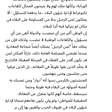
الوزاية؛ وكأنها ملك لهم ولا يتيحون المجال لكفاءات
تكنوغراط لإدارة شؤون البلاد ..ما يدفعنا للتساؤل : ألا
يملكون ثمن الرحيل بدلا من المساومة على البقاء في
مكان لم يتركوا فيه أثرا للبقاء.
إن الوطن أكبر من أي منصب، والدولة أبقى من أي
مسؤول، والكفاءات الوطنية لا تنضب. ولذلك فإن من
يملك حقاً “ثمن الرحيل” يمتلك أيضاً شجاعة المغادرة
عندما تقتضي المصلحة العامة ذلك، تاركاً المكان لمن
قد يكون أقدر على العطاء في المرحلة المقبلة. فالتاريخ
لا يخلّد الذين بقوا طويلاً في المقاعد، بل الذين عرفوا
متى يجلسون ومتى ينهضون.
المتشبثون بالكرسي نسوا أنه “دوار” ومن تمسك به
أعمته أضواؤه عن البقاء فيه طويلا وحتما
سيسقط..خاصة أنهم كانوا بمعزل عن المعاناة
الحقيقية للمواطن؛ ولم ولن يكون بقاءهم ضمانا لإدارة
شؤون البلاد في ظروف الحرب والعبور بها إلى بر