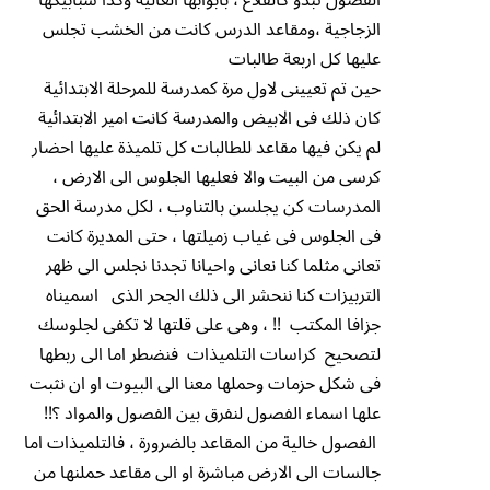
الزجاجية ،ومقاعد الدرس كانت من الخشب تجلس
عليها كل اربعة طالبات
حين تم تعيينى لاول مرة كمدرسة للمرحلة الابتدائية
كان ذلك فى الابيض والمدرسة كانت امير الابتدائية
لم يكن فيها مقاعد للطالبات كل تلميذة عليها احضار
كرسى من البيت والا فعليها الجلوس الى الارض ،
المدرسات كن يجلسن بالتناوب ، لكل مدرسة الحق
فى الجلوس فى غياب زميلتها ، حتى المديرة كانت
تعانى مثلما كنا نعانى واحيانا تجدنا نجلس الى ظهر
التربيزات كنا ننحشر الى ذلك الجحر الذى اسميناه
جزافا المكتب !! ، وهى على قلتها لا تكفى لجلوسك
لتصحيح كراسات التلميذات فنضطر اما الى ربطها
فى شكل حزمات وحملها معنا الى البيوت او ان نثبت
علها اسماء الفصول لنفرق بين الفصول والمواد ؟!!
الفصول خالية من المقاعد بالضرورة ، فالتلميذات اما
جالسات الى الارض مباشرة او الى مقاعد حملنها من