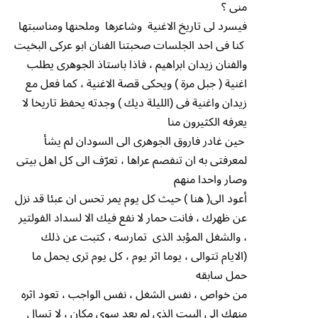
منى ؟
فيسرد لى تاريخ الاغنية وشاعرها وملحنها ومناسبتها
كنا فى احد الجلسات صحبتنا الفنان ابو عركى البخيت
والفنان زيدان ابراهيم ، فاذا باستاذ الجوهرى يطلب
اغنية ( جبل مرة ) ويحكى قصة الاغنية ، كما فعل مع
زيدان واغنية فى (الليلة ديك ) وجدته يحفظ تاريخا لا
يعرفه الكثيرون منا
حين غادر فاروق الجوهرى الى السودان لم يشأ
لمعرفتى به ان تنفصم عراها ، تعرّف الى كل اهل بيتى
وصار واحدا منهم
أعود الى( هنا ) حيث كل يوم يمر تحس ان عبئا قد نزل
عن ظهرك ، فانت حمار لا نفع فيك الا لسداد الفولتير
، والشغل المؤبد الذى تمارسه ، كتبت عن ذلك
(الايام تتوالى ، يوما اثر يوم ، كل يوم ترى يحمل ما
حمل سابقه
من خواص ، نفس الشغل ، نفس الواجب ، تعود اثره
منهك الى البيت الذى لم يعد سوى مكان ، لا تسال