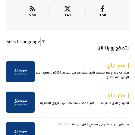
5.5K
140
3.5K
Select Language
▼
يتصفح زوارنا الآن
منبر الرأي
بشأن شروط الإمام الخمسة لأجل المشاركة في انتخابات 2020م .. بقلم: أ. علم
الهدى أحمد عثمان
منبر الرأي
السودان الذي لا نعرفه !! .. بقلم: محمد عصمت/نقلا عن الشروق المصرية
هل كان الحزب الشيوعي سببا في فشل المرحلة الانتقالية؟