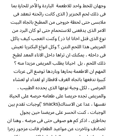
وجهان للخط واحد للاطعمة الباردة والآخر للحارة بما
فى ذلك لحم الخنزير ( الذى كانت رائحته تنعقد فى
ملابسى حتى لحظة خروجى من المطبخ باتجاه البيت
الامر الذى يدفعنى للاستحمام حتى لو كان البرد من
نوع الذى قتل اخانا ابا ذر ) وكنت اتعجب كيف ياكل
المريض هذا اللحم النتن ؟ وكل انواع البكتريا تعيش
فى داخله ، يمكنك ان تراها داخل الاناء المعد لطبخ
ذلك اللحم ، بل احيانا يطلب المريض مزيدا منه ؟
المهم ان الاطعمة بحارها وباردها توضع الى عربات
كبيرة ندفعها باتجاه الغرف لافطار او لغداء او لعشاء
المرضى ، لكل وجبة نوعها الذى يحدده الطبيب ،
والمريض تجده حريصا على طعامه حرصه على الحياة
نفسها ، عدا عن الاسناك(snacks ‘)وجبات تقدم بين
الوجبات ، كنت اتحسر على مريضنا حين يجول
بخاطرى ، اذكر كم هو صوفى حتى فى مرضه ، وهنا ان
تصادف وتاخرت عن مواعيد الطعام فانت مزجور زجرا