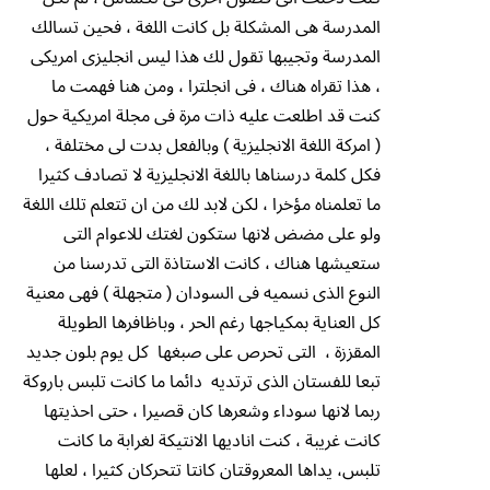
المدرسة هى المشكلة بل كانت اللغة ، فحين تسالك
المدرسة وتجيبها تقول لك هذا ليس انجليزى امريكى
، هذا تقراه هناك ، فى انجلترا ، ومن هنا فهمت ما
كنت قد اطلعت عليه ذات مرة فى مجلة امريكية حول
( امركة اللغة الانجليزية ) وبالفعل بدت لى مختلفة ،
فكل كلمة درسناها باللغة الانجليزية لا تصادف كثيرا
ما تعلمناه مؤخرا ، لكن لابد لك من ان تتعلم تلك اللغة
ولو على مضض لانها ستكون لغتك للاعوام التى
ستعيشها هناك ، كانت الاستاذة التى تدرسنا من
النوع الذى نسميه فى السودان ( متجهلة ) فهى معنية
كل العناية بمكياجها رغم الحر ، وباظافرها الطويلة
المقززة ، التى تحرص على صبغها كل يوم بلون جديد
تبعا للفستان الذى ترتديه دائما ما كانت تلبس باروكة
ربما لانها سوداء وشعرها كان قصيرا ، حتى احذيتها
كانت غريبة ، كنت اناديها الانتيكة لغرابة ما كانت
تلبس، يداها المعروقتان كانتا تتحركان كثيرا ، لعلها