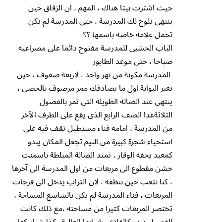
حيث اشترت بيتا هناك ، المهم ، ان الزقاق حين
ينتهى تلوح لك المدرسة ، حتى المدرسة لم تكن
تحمل علامة خاصة باسمها ؟؟
الباب الخشبى للمدرسة مفتوح دائما على مصراعيه
صباحا ، حتى موعد الطابور
المدرسة مكونة من نهر واحد ، لاربعة صفوف ، حين
تعبر البوابة اول ما يصادفك ممر مرصوف بالحصى ،
ينتهى عند الصالة الطويلة التى تمر بالفصول
الثلاثةعدا الصف الرابع الذى يقع على الطرف الآخر
من المدرسة ، امامه فناء مستطيل تقف فيه على
استحياء شجرة كبيرة من النيم تجعل المكان يبدو
كمعبد يحفه الوقار ، تمتد الصالة المبلطة باسمنت
خشن مقطوع الى مربعات من اول المدرسة الى آخرها
، كنا نتعب حين ننظفه ، لان التراب يدخل الى فرجات
المربعات ، فناء المدرسة لم يكن بالشاسع المساحة ،
تختصر المربعات كثيرا من مساحته ،مع ذلك كانت
الفصول تبدو كالقلاع ، بابوابها العالية وكذا شبابيكها