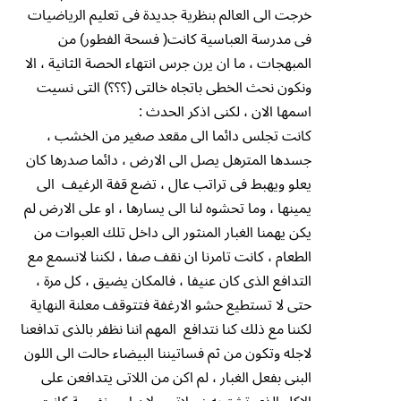
خرجت الى العالم بنظرية جديدة فى تعليم الرياضيات
فى مدرسة العباسية كانت( فسحة الفطور) من
المبهجات ، ما ان يرن جرس انتهاء الحصة الثانية ، الا
ونكون نحث الخطى باتجاه خالتى (؟؟؟) التى نسيت
اسمها الان ، لكنى اذكر الحدث :
كانت تجلس دائما الى مقعد صغير من الخشب ،
جسدها المترهل يصل الى الارض ، دائما صدرها كان
يعلو ويهبط فى تراتب عال ، تضع قفة الرغيف الى
يمينها ، وما تحشوه لنا الى يسارها ، او على الارض لم
يكن يهمنا الغبار المنثور الى داخل تلك العبوات من
الطعام ، كانت تامرنا ان نقف صفا ، لكننا لانسمع مع
التدافع الذى كان عنيفا ، فالمكان يضيق ، كل مرة ،
حتى لا تستطيع حشو الارغفة فتتوقف معلنة النهاية
لكننا مع ذلك كنا نتدافع المهم اننا نظفر بالذى تدافعنا
لاجله وتكون من ثم فساتيننا البيضاء حالت الى اللون
البنى بفعل الغبار ، لم اكن من اللاتى يتدافعن على