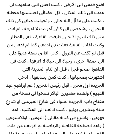
اضع قدمى الى الارض ، كنت احس اننى ساموت ان
عدت الى ذلك المكان ، كل اعضائى احسستها معطلة
، بكيت على ما آل اليه حالى ، وتحولت حياتى كل ذلك
التحول ، وشخصى الى كائن آخر بت لا اعرفه ، لم ابك
مثل ذلك اليوم الا حين فارقت القاهرة ، ففى المطار
وكنت اغادر القاهرة فعلت بى ادمعى كما لم تفعل من
قبل لم تكف عن النزول ، كانى افارق ضفة عزيزة على
الى ضفة اخرى ، وحياة الى حياة لا اعرفها ، كنت فى
القاهرة اصحو فجرا ، قبل ان تنام المدينة التى
اشتهرت بصحيانها ، كنت كمن يسابقها ، ادخل
الجريدة اول محرر ، قبل رئيس التحرير ( عم ابراهيم عبد
القيوم ) ولشدة حضورى الباكر نسخوا لى نسخة من
مفتاح باب الجريدة ،سواء فى شارع الميرغنى او شارع
سته وعشرين يوليو ، كنت ادلف الى المكتب ، اعد
قهوتى ، واشرع فى كتابة مقالى ( اليومى ، اوالاسبوعى
) واعد الصفحة الثقافية والرياضية لم اتوقف عن ذلك
الفعل لمدة تزيد على السبعة اعوام ، كنت سعيدة بكل