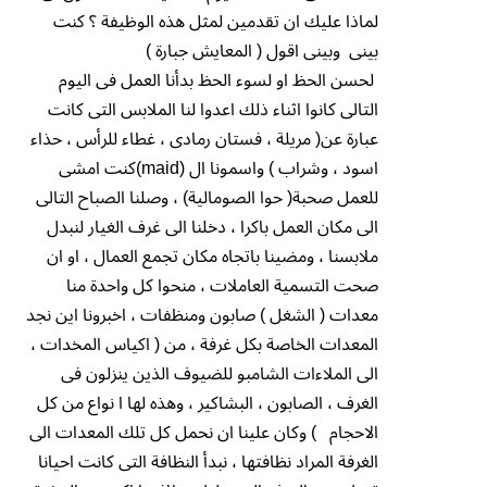
لماذا عليك ان تقدمين لمثل هذه الوظيفة ؟ كنت
بينى وبينى اقول ( المعايش جبارة )
لحسن الحظ او لسوء الحظ بدأنا العمل فى اليوم
التالى كانوا اثناء ذلك اعدوا لنا الملابس التى كانت
عبارة عن( مريلة ، فستان رمادى ، غطاء للرأس ، حذاء
اسود ، وشراب ) واسمونا ال (maid)كنت امشى
للعمل صحبة( حوا الصومالية) ، وصلنا الصباح التالى
الى مكان العمل باكرا ، دخلنا الى غرف الغيار لنبدل
ملابسنا ، ومضينا باتجاه مكان تجمع العمال ، او ان
صحت التسمية العاملات ، منحوا كل واحدة منا
معدات ( الشغل ) صابون ومنظفات ، اخبرونا اين نجد
المعدات الخاصة بكل غرفة ، من ( اكياس المخدات ،
الى الملاءات الشامبو للضيوف الذين ينزلون فى
الغرف ، الصابون ، البشاكير ، وهذه لها ا نواع من كل
الاحجام ) وكان علينا ان نحمل كل تلك المعدات الى
الغرفة المراد نظافتها ، نبدأ النظافة التى كانت احيانا