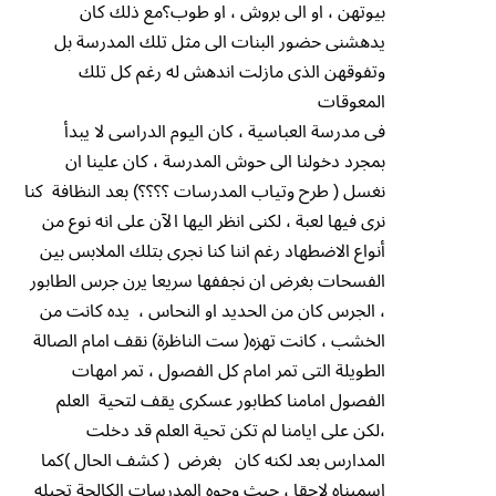
بيوتهن ، او الى بروش ، او طوب؟مع ذلك كان
يدهشنى حضور البنات الى مثل تلك المدرسة بل
وتفوقهن الذى مازلت اندهش له رغم كل تلك
المعوقات
فى مدرسة العباسية ، كان اليوم الدراسى لا يبدأ
بمجرد دخولنا الى حوش المدرسة ، كان علينا ان
نغسل ( طرح وتياب المدرسات ؟؟؟؟) بعد النظافة كنا
نرى فيها لعبة ، لكنى انظر اليها الآن على انه نوع من
أنواع الاضطهاد رغم اننا كنا نجرى بتلك الملابس بين
الفسحات بغرض ان نجففها سريعا يرن جرس الطابور
، الجرس كان من الحديد او النحاس ، يده كانت من
الخشب ، كانت تهزه( ست الناظرة) نقف امام الصالة
الطويلة التى تمر امام كل الفصول ، تمر امهات
الفصول امامنا كطابور عسكرى يقف لتحية العلم
،لكن على ايامنا لم تكن تحية العلم قد دخلت
المدارس بعد لكنه كان بغرض ( كشف الحال )كما
اسميناه لاحقا ، حيث وجوه المدرسات الكالحة تحيله