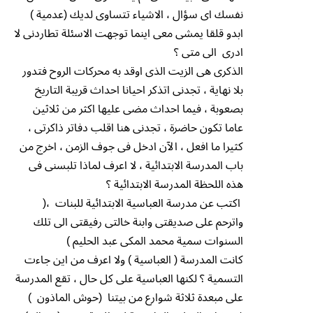
نفسك اى سؤال ، الاشياء تتساوى لديك (عدمية )
ابدو قلقا يمشى معى اينما توجهت الاسئلة تطاردنى لا
ادرى الى متى ؟
الذكرى هى الزيت الذى اوقد به محركات الروح فتدور
بلا نهاية ، تجدنى اتذكر احيانا احداث قريبة التاريخ
بصعوبة ، فيما احداث مضى عليها اكثر من ثلاثين
عاما تكون حاضرة ، تجدنى هنا اقلب دفاتر ذاكرتى ،
كثيرا ما افعل ، الآن ادخل فى جوف الزمن ، اخرج من
باب المدرسة الابتدائية ، لا اعرف لماذا تلبسنى فى
هذه اللحظة المدرسة الابتدائية ؟
اكتب عن مدرسة العباسية الابتدائية للبنات ،(
واترحم على صديقتى وابنة خالتى رفيقتى الى تلك
السنوات سمية محمد المكى عبد الحليم )
كانت المدرسة ( العباسية ) ولا اعرف من اين جاءت
التسمية ؟ لكنها العباسية على كل حال ، تقع المدرسة
على مبعدة ثلاثة شوارع من بيتنا (حوش الماذون )