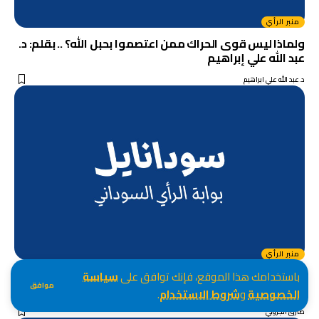
منبر الرأي
ولماذا ليس قوى الحراك ممن اعتصموا بحبل الله؟ .. بقلم: د.
عبد الله علي إبراهيم
د.عبد الله علي ابراهيم
منبر الرأي
متى تنتهى أو تنحصر الحوادث المرورية وحوادث الطيران في
باستخدامك هذا الموقع، فإنك توافق على
سياسة
موافق
السودان؟ .. بقلم: موسى بشرى محمود على
الخصوصية
و
شروط الاستخدام
.
طارق الجزولي