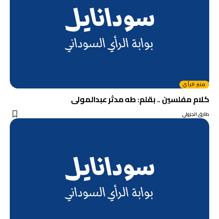
منبر الرأي
كلام مفلسين .. بقلم: طه مدثر عبدالمولى
طارق الجزولي