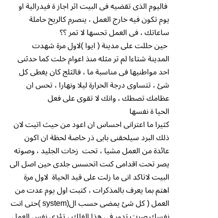
فاليوم الذى تقضيه فى البيت اثر اجاز ة فيدرالية او
يوم تكون فيه خارج العمل ، ينصرم كالريح حاملة
ساعاتك ، فى العمل تحسها لا تمر ؟؟
حين حللت على مدينة ( ايوا )لاول مرة شهدت
المدينة شتاءا لم تر مثله منذ اعوام خلت كما حدثنى
احد مواطنيها فى مناسبة ما ، فالثلج كان يغطى كل
شئ ، تتساوى درجة الحرارة ليلا ونهارا ، تحس ان
عظامك تصطك ، وانك لا تقوى على فعل
الحيا ة نفسها
كثيرا ما اعترانى احساس ان اعود من حيث اتيت لان
ذلك البرد سيلحقنى بابى ذر خاصة لحظة ان اكون
عائدة من العمل مشيا ، تحت زخات الجليد ، وصوته
يصر تحت اقدامى كنت اتحسس جلدى حين اصل الى
البيت لاتاكد انى ما زلت على قيد الحياة لاول مرة
اهتم بما يعرف بالمذكرات ، كتبت اول يوم عدت من
العمل ( كل شئ يمضى حسب ال(system )حتى انت
نفسك صرت تدور فى هذا الفلك ، تؤدى نفس العمل