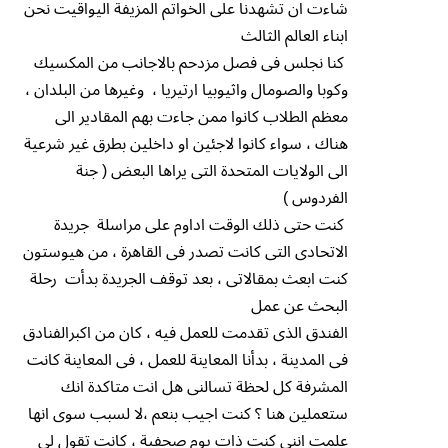
شاءت ان تشهدنا على الخواتم المزيفة اليواقيت نحن
ابناء العالم الثالث
كنا نجلس فى فصل مزدحم بالاجانب من المكسيك
وكوبا والصومال واثيوبيا ارتيريا ، وغيرها من البلدان ،
معظم الطلاب كانوا ممن جاءت بهم المقادير الى
هناك ، سواء كانوا لاجئين او داخلين بطرق غير شرعية
الى الولايات المتحدة التى يراها البعض ( جنة
الفردوس )
كنت حتى ذلك الوقت اداوم على مراسلة جريدة
الاتحادى التى كانت تصدر فى القاهرة ، من هيوستون
كنت ابعث بمقالاتى ، بعد توقف الجريدة بدأت رحلة
البحث عن عمل
الفندق الذى تقدمت للعمل فيه ، كان من اكبرالفنادق
فى المدينة ، بدأنا المعاينة للعمل ، فى المعاينة كانت
المشرفة كل لحظة تسالنى هل انت متاكدة انك
ستعملين هنا ؟ كنت اجيب بنعم ،لا لسبب سوى انها
علمت اننى كنت ذات يوم صحفية ، كانت تقول لى