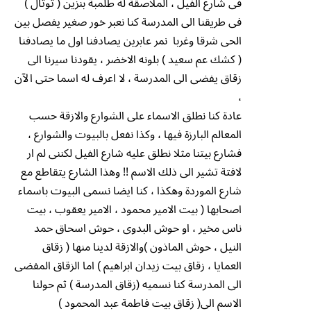
فى شارع الفيل ، الملاصقة له طلمبة بنزين ( توتال )
فى طريقنا الى المدرسة كنا نعبر خور صغير يفصل بين
الحى شرقا وغربا نمر عابرين يصادفنا اول ما يصادفنا
( كشك عم سعيد ) بلونه الاخضر ، يقودنا سيرنا الى
زقاق يفضى الى المدرسة ، لا اعرف له اسما حتى الآن
،
عادة كنا نطلق الاسماء على الشوارع والازقة حسب
المعالم البارزة فيها ، وكذا نفعل بالبيوت والشوارع ،
فشارع بيتنا مثلا نطلق عليه شارع الفيل لكننى لم ار
لافتة تشير الى ذلك الاسم !! وهذا الشارع يتقاطع مع
شارع الموردة وهكذا ، كنا ايضا نسمى البيوت باسماء
اصحابها ( بيت الامير محمود ، الامير يعقوب ، بيت
ناس مخير ، او حوش البدوى ، حوش اسحاق حمد
النيل ، حوش الماذون )والازقة لدينا منها ( زقاق
العمايا ، زقاق بيت زيدان ابراهيم ) اما الزقاق المفضى
الى المدرسة كنا نسميه (زقاق المدرسة ) ثم حولنا
الاسم الى( زقاق بيت فاطمة عبد المحمود )