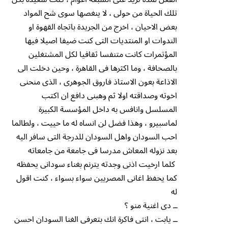
تلك الحياة من حولى ، لا ينغصها سوى شح المواد
بعض الاحيان ، اخرج من الجريدة باتجاه القهوة او
الندوات او المنتديات التى كنت ضيفا اصيلا فيها
المؤتمرات كانت متنفسا ثقافيا لكل المشتغلين
بالصحافة ، وما اكثرها فى القاهرة ، وحين دخلت الى
الاذاعة بعون الاستاذ فاروق الجوهرى ، الذى منحنى
اخوته وصداقته اولا ثم وهبنى دافع ان اكتب
المسلسل وانافس به داخل المؤسسة الكبيرة
لماسبيرو ، وهذا فضل لن انساه له ما حييت ، ولطالما
احب السودان واهل السودان للدرجة التى سافر اليه
بعد نزوله المعاش مدرسا فى جامعة من جامعاته
كلما ارخيت اذنى وجدته يترنم بغناء سودانى يحفظه
كما يحفظ اغانى المصريين سواء بسواء ، كنت اقول
له
ــ دى اغنية منو ؟
ــ يابت ، انتى فاكرة انك بتعرفى الغنا السودان احسن