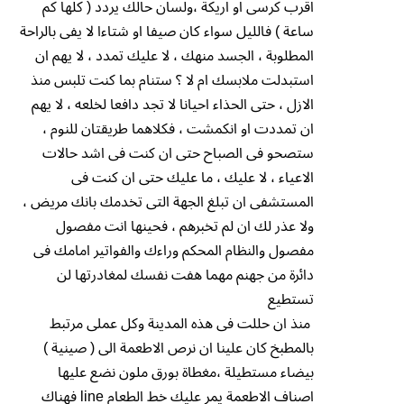
اقرب كرسى او اريكة ،ولسان حالك يردد ( كلها كم
ساعة ) فالليل سواء كان صيفا او شتاءا لا يفى بالراحة
المطلوبة ، الجسد منهك ، لا عليك تمدد ، لا يهم ان
استبدلت ملابسك ام لا ؟ ستنام بما كنت تلبس منذ
الازل ، حتى الحذاء احيانا لا تجد دافعا لخلعه ، لا يهم
ان تمددت او انكمشت ، فكلاهما طريقتان للنوم ،
ستصحو فى الصباح حتى ان كنت فى اشد حالات
الاعياء ، لا عليك ، ما عليك حتى ان كنت فى
المستشفى ان تبلغ الجهة التى تخدمك بانك مريض ،
ولا عذر لك ان لم تخبرهم ، فحينها انت مفصول
مفصول والنظام المحكم وراءك والفواتير امامك فى
دائرة من جهنم مهما هفت نفسك لمغادرتها لن
تستطيع
منذ ان حللت فى هذه المدينة وكل عملى مرتبط
بالمطبخ كان علينا ان نرص الاطعمة الى ( صينية )
بيضاء مستطيلة ،مغطاة بورق ملون نضع عليها
اصناف الاطعمة يمر عليك خط الطعام line فهناك