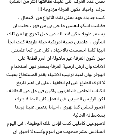
تصل عدد الغرف التى عليك نظافتها اكثر من العشرة
غرف واحيانا تكون الغرفة مزدوجة !!!
كنت جديدة عهد بمثل تلك الانواع من الاعمال ،
فظللت اشكو لنفسى ما حل بى من قهر ، خفت ان
يستمر طويلا ،لكن لابد لك من حيل تخرج بها من تلك
المآزق ، علمتنى صبية امريكية حيلة طريفة كنت الجأ
اليها كلما احسست بالاجهاد ، كان علىّ كما علمتنى
حين تكون الغرفة غير ماهولة ان امرر قطعة على
الاثاث وان ارش ارضية الغرفة بمعطر دون استخدام
الهوفر ،وان اعيد ترتيب الاشياء بقدر المستطاع بحيث
لا اترك انطباع اننى لم انظفها ، على ان اغير تاريخ
الكتاب الخاص بالتلفزيون واكون فى حل من النظافة ،
لكن الرئيس الصينى فى العمل كان لئيما لا يترك
الامور تمشى كما نهوى ، احيانا ينغص علينا يومنا
بملاحظاته الخائبة
لاسبوعين كاملين كنت اؤدى تلك الوظيفة ، فى اليوم
السادس عشر صحوت من النوم وكنت لا اطيق ان