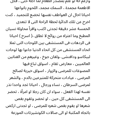
وازعم انه لو علم بمصدر الطعام لما اكله حتى ، فكل
الاطعمة مجمدة ، السمك مجمد، اللحوم بانواعها
احيانا اخال ان العواطف نفسها تخضع للتجميد ، كنت
اخرج عن تلك الدائرة لحظة الراحة التى لا تتعدى
الخمسة عشر دقيقة تجدنى اكتب واقرأ محاولة نسيان
المطبخ وما اعتراه من روائح لا تطاق ،( اسرح ) احيانا
فى الردهات فى المستشفى بين اللوحات التى تملا
انحاء المستشفى من كل انحاء الدنيا جاءوا بها لوحات
لبيكاسو ودافنشى ،ولفان جوخ ، وغيرهم من الفنانين
العالميين ، معارض تقام ، اسواق تباع فيها
المصوغات للمرضى والزوار ، اسواق خيرية لصالح
المرضى ، عيادات متحركة للمتبرعين بالدم ، والشعر
لمرضى السرطان ، نساء ورجال ، احيانا تجد واحدا نذر
نفسه لهذا الفعل ، سواء ان كان رجلا او امرأة ، تحضر
الى المستشفى كل حين ، او تحضر وتقوم بقص
شعرها او يقوم بقص شعره للمرضى ، او تجدنى اركض
باتجاه المكتبة او الى صالات الكونشيرتات الموزعة