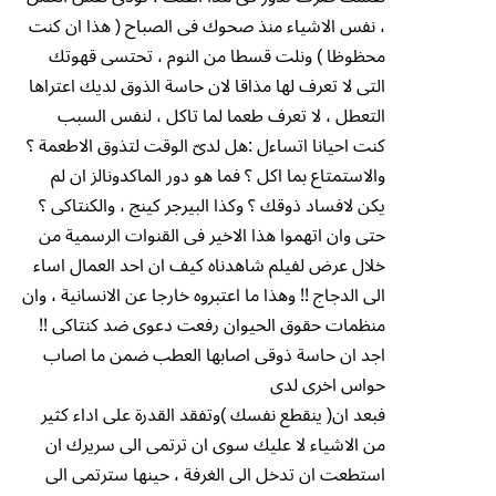
، نفس الاشياء منذ صحوك فى الصباح ( هذا ان كنت
محظوظا ) ونلت قسطا من النوم ، تحتسى قهوتك
التى لا تعرف لها مذاقا لان حاسة الذوق لديك اعتراها
التعطل ، لا تعرف طعما لما تاكل ، لنفس السبب
كنت احيانا اتساءل :هل لدىّ الوقت لتذوق الاطعمة ؟
والاستمتاع بما اكل ؟ فما هو دور الماكدونالز ان لم
يكن لافساد ذوقك ؟ وكذا البيرجر كينج ، والكنتاكى ؟
حتى وان اتهموا هذا الاخير فى القنوات الرسمية من
خلال عرض لفيلم شاهدناه كيف ان احد العمال اساء
الى الدجاج !! وهذا ما اعتبروه خارجا عن الانسانية ، وان
منظمات حقوق الحيوان رفعت دعوى ضد كنتاكى !!
اجد ان حاسة ذوقى اصابها العطب ضمن ما اصاب
حواس اخرى لدى
فبعد ان( ينقطع نفسك )وتفقد القدرة على اداء كثير
من الاشياء لا عليك سوى ان ترتمى الى سريرك ان
استطعت ان تدخل الى الغرفة ، حينها سترتمى الى