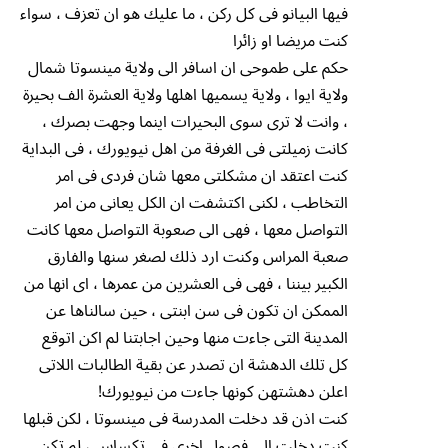
فيها البيانو فى كل ركن ، ما عليك هو ان تعزف ، سواء
كنت مريضا او زائرا
حكم على طموحى ان اسافر الى ولاية مينسوتا شمال
ولاية ايوا ، ولاية يسميها اهلها ولاية العشرة الف بحيرة
، وانت لا ترى سوى البحيرات اينما وجهت بصرك ،
كانت زميلتى فى الغرفة من اهل نيويورك ، فى البداية
كنت اعتقد ان مشكلتى معها شان فردى فى امر
التخاطب ، لكنى اكتشفت ان الكل يعانى من امر
التواصل معها ، فهى الى صعوبة التواصل معها كانت
صعبة المراس وكنت ارد ذلك لصغر سنها والفارق
الكبير بيننا ، فهى فى العشرين من عمرها ، اى انها من
الممكن ان تكون فى سن ابنتى ، حين سالناها عن
المدينة التى جاءت منها وحين اجابتنا لم اكن اتوقع
كل تلك الدهشة ان تصدر عن بقية الطالبات اللاتى
اعلن دهشتهن كونها جاءت من نيويورك!
كنت اذن قد دخلت المدرسة فى مينسوتا ، لكن قبلها
كنت دخلت الى فصول اخرى فى تكساس ، لم تكن