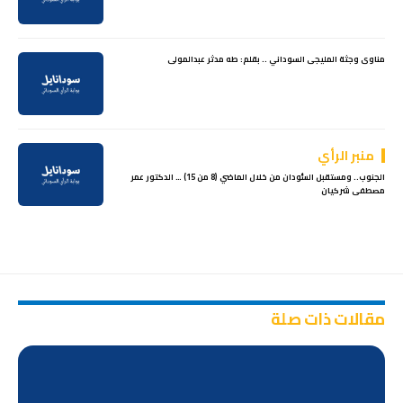
مناوى وجثة المليجى السوداني .. بقلم: طه مدثر عبدالمولى
منبر الرأي
الجنوب.. ومستقبل السُّودان من خلال الماضي (8 من 15) … الدكتور عمر
مصطفى شركيان
مقالات ذات صلة