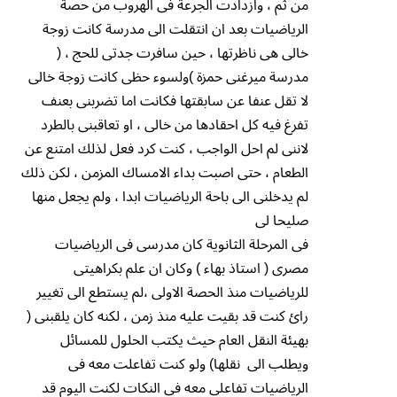
من ثم ، وازدادت الجرعة فى الهروب من حصة
الرياضيات بعد ان انتقلت الى مدرسة كانت زوجة
خالى هى ناظرتها ، حين سافرت جدتى للحج ، (
مدرسة ميرغنى حمزة )ولسوء حظى كانت زوجة خالى
لا تقل عنفا عن سابقتها فكانت اما تضربنى بعنف
تفرغ فيه كل احقادها من خالى ، او تعاقبنى بالطرد
لاننى لم احل الواجب ، كنت كرد فعل لذلك امتنع عن
الطعام ، حتى اصبت بداء الامساك المزمن ، لكن ذلك
لم يدخلنى الى باحة الرياضيات ابدا ، ولم يجعل منها
صليحا لى
فى المرحلة الثانوية كان مدرسى فى الرياضيات
مصرى ( استاذ بهاء ) وكان ان علم بكراهيتى
للرياضيات منذ الحصة الاولى ،لم يستطع الى تغيير
رائ كنت قد بقيت عليه منذ زمن ، لكنه كان يلقبنى (
بهيئة النقل العام حيث يكتب الحلول للمسائل
ويطلب الى نقلها) ولو كنت تفاعلت معه فى
الرياضيات تفاعلى معه فى النكات لكنت اليوم قد