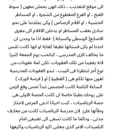
الى موقع للتعذيب ، ذلك انهن يحملن معهن ( سوط
العنج ، او الفرع المقطوع من الشجرة ، او المساطر
الخشبية ، او اقلام الرصاص ) وكن يجلدننا على نحو
سادى بعقب المساطر او يدخلن الاقلام الى مفرق
الاصابع( الوسطى والسبابة ) فقط اذا ما وجدن ان
احدنا لم يكن فستانها نظيفا كفاية او انها كانت تلبس
ما يخالف الزى المدرسى ، كنانحب يوم الجمعة كثيرا
لانه يعفينا من تلك العقوبات ،لكن ثمة عقوبات من
نوع آخر تنتظرنا فى البيت ، تبدو العقوبات المدرسية
اهون منها تلكم هى ( الفطيرة ) او ( قرصة الورك )
الساعة الثامنة كانت الحصص تبدأ تحس وقع الزمن
على روحك بطيئا خاصة ان كانت الحصة الاولى هى
حصة الرياضيات ، كنت احيانا ادعى المرض لاجتاز
وطأتها علىّ لان مدرسة الرياضيات كانت من معارف
جدتى ، ودائما ما كانت تسعى الى تعنيفى امام
التلميذات الامر الذى جعلنى اكره الرياضيات واكرهها