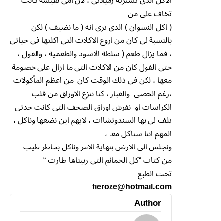
الاكل الذى تشتريه زميلاتى ، لان امى نفيسة كانت
تخاف على من
( اكل النسوان ) الذى ترى انه ( ما نضيف ) لكن
بالنسبة لى كان من اروع الاكلات التى اكلتها فى حياتى
، فما يزال طعم ( سلطة الاسود والطعمية ، والفول ،
حتى الفول كان من الاكلات التى ما ازال على خصومة
معها ، لكن فى ذلك الوقت كان من اعظم المأكولات
،رغم الحصى والغبار ، كنا ننزع الاوراق من قلب
الكراسات او نفرش اوراق الصحف التى كانت جدتى
تلف لى بها السندوتشاات ، لايهم اين نضعها وناكل ،
المهم اننا سناكل معا ،
ونجلس الى الارض بنهاية الامر وناكل بخاطر طيب
من كتاب “كل الحمائم التى ربيناها طارت “
تحت الطبع
fieroze@hotmail.com
Author