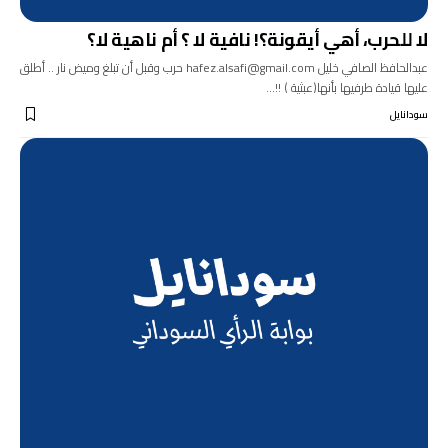
لا للحرب، أهي أيقونة؟! نافية لا ؟ أم ناهية لا؟
عبدالحافظ الصافي خليل hafez.alsafi@gmail.com حرب وقبل أن تبلغ وميض نار .. أطلق
عليها قيادة طرفيها بأنها(عبثية ) !!…
سودانايل