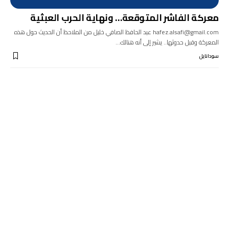
معركة الفاشر المتوقعة… ونهاية الحرب العبثية
hafez.alsafi@gmail.com عبد الحافظ الصافي خليل من الملاحظ أن الحديث حول هذه
المعركة وقبل حدوثها.. يشير إلى أنه هنالك…
سودانايل