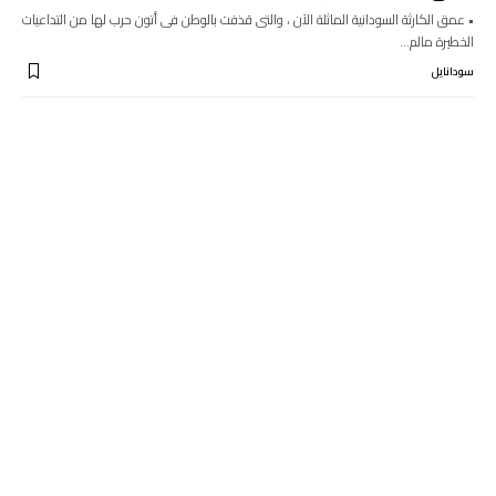
• عمق الكارثة السودانية الماثلة الآن ، والتى قذفت بالوطن فى أتون حرب لها من التداعيات
الخطيرة مالم…
سودانايل