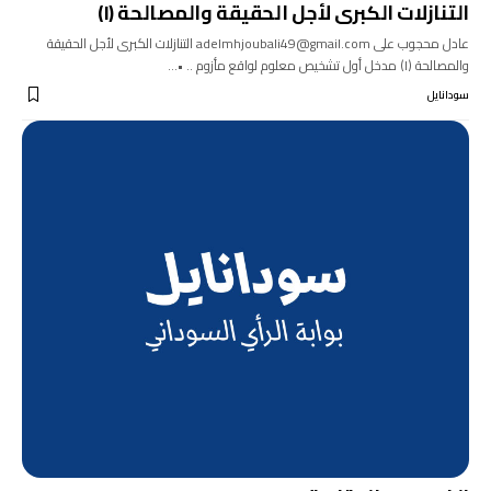
التنازلات الكبرى لأجل الحقيقة والمصالحة (١)
عادل محجوب على adelmhjoubali49@gmail.com التنازلات الكبرى لأجل الحقيقة
والمصالحة (١) مدخل أول تشخيص معلوم لواقع مأزوم .. •…
سودانايل