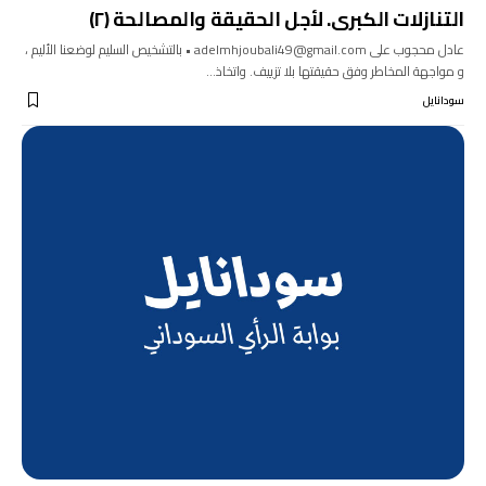
التنازلات الكبرى. لأجل الحقيقة والمصالحة (٢)
عادل محجوب على adelmhjoubali49@gmail.com • بالتشخيص السليم لوضعنا الأليم ،
و مواجهة المخاطر وفق حقيقتها بلا تزييف. واتخاذ…
سودانايل