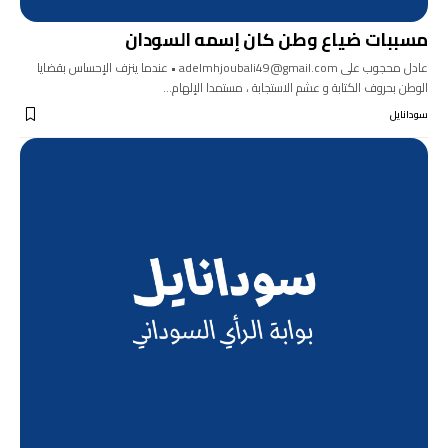
مسببات ضياع وطن كان إسمه السودان
عادل محجوب على adelmhjoubali49@gmail.com • عندما ينزف الإحساس بقضايا
الوطن بحروف الكتابة و عشم الاستجابة ، مستمدا الإلهام…
سودانايل