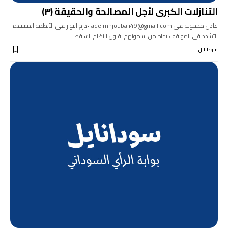
التنازلات الكبرى لأجل المصالحة والحقيقة (٣)
عادل محجوب على adelmhjoubali49@gmail.com •درج الثوار على الأنظمة المستبدة
التشدد فى المواقف تجاه من يسمونهم بفلول النظام الساقط…
سودانايل