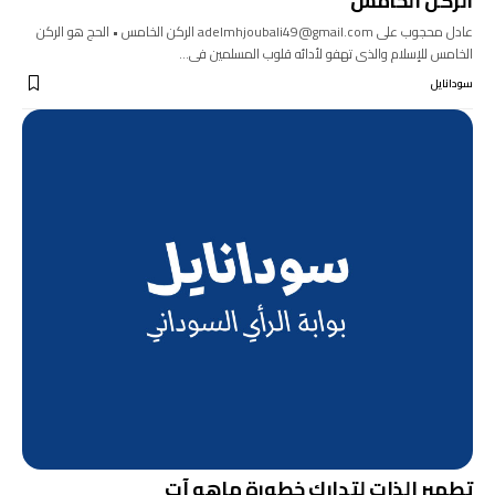
الركن الخامس
عادل محجوب على adelmhjoubali49@gmail.com الركن الخامس • الحج هو الركن
الخامس للإسلام والذى تهفو لأدائه قلوب المسلمين فى…
سودانايل
تطهير الذات لتدارك خطورة ماهو آت