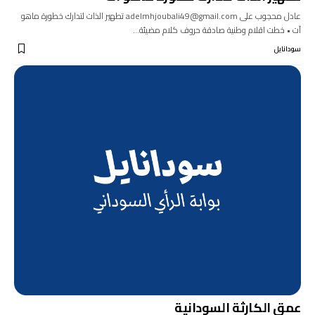
عادل محجوب على adelmhjoubali49@gmail.com تطهير الذات لتدارك خطورة ماهو
آت • خطت اقلام وطنية صادقة حروف كلام مضيئة…
سودانايل
عمق الكارثة السودانية