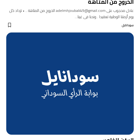
الخروج من المتاهة
عادل محجوب على adelmhjoubali49@gmail.com الخروج من المتاهة .. • تزداد كل
يوم أزمتنا الوطنية تعقيدا ..ونحنا فى غينا…
سودانايل