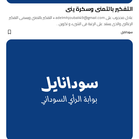
التفكير بالتمنى وسكرة ينى
عادل محجوب على adelmhjoubali49@gmail.com • التفكير بالتمني ويسمى التفكير
الرغائبى والذى يستند على الرغبة فى الشىء و تكوين…
سودانايل