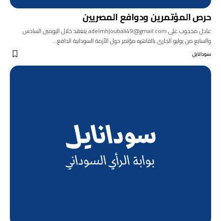
حرص المؤتمرين ودوافع المصريين
عادل محجوب على adelmhjoubali49@gmail.com ينعقد خلال اليومين السادس
والسابع من يوليو الجارى بالقاهره مؤتمر حول الأزمة السودانية الدافع…
سودانايل