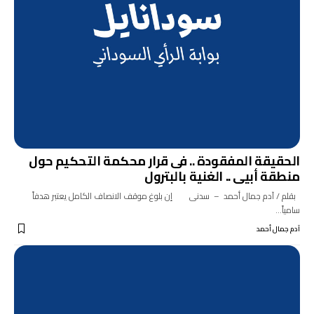
الحقيقة المفقودة .. فى قرار محكمة التحكيم حول
منطقة أبيى .. الغنية بالبترول
بقلم / آدم جمال أحمد – سدنى إن بلوغ موقف الانصاف الكامل يعتبر هدفاً
سامياً…
آدم جمال أحمد