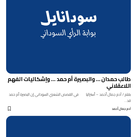
طالب حمدان … والبصيرة أم حمد … وإشكاليات الفهم
اللاعقلاني
بقلم / آدم جمال أحمد – أستراليا في القصص الشعبي السوداني إن البصيرة أم حمد
قد…
آدم جمال أحمد