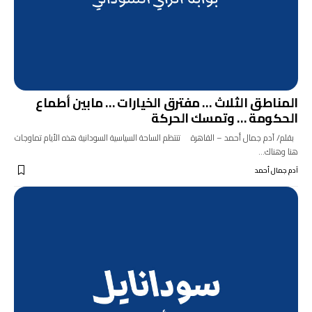
المناطق الثلاث … مفترق الخيارات … مابين أطماع
الحكومة … وتمسك الحركة
بقلم/ آدم جمال أحمد – القاهرة تنتظم الساحة السياسية السودانية هذه الأيام تماوجات
هنا وهناك…
آدم جمال أحمد