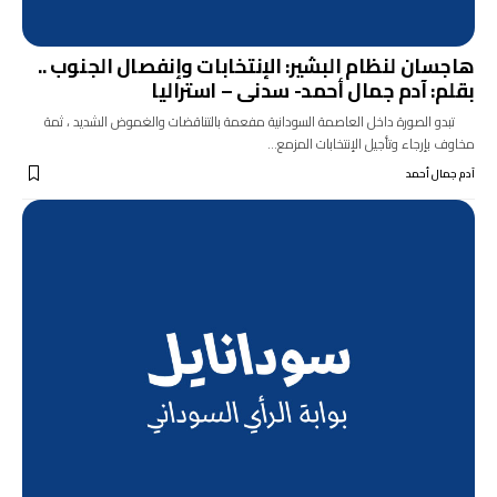
هاجسان لنظام البشير: الإنتخابات وإنفصال الجنوب ..
بقلم: آدم جمال أحمد- سدنى – استراليا
تبدو الصورة داخل العاصمة السودانية مفعمة بالتناقضات والغموض الشديد ، ثمة
مخاوف بإرجاء وتأجيل الإنتخابات المزمع…
آدم جمال أحمد