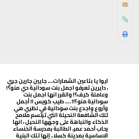
ايوا يا بتاعين الشمارات…. جايين جارين جري
، دايرين تعرفو اجمل بنت سودانية دي منو؟!
وعاملة كيف؟! والقرر انها اجمل بنت
سودانية منو؟!! …. طيب كويس !! أجمل
وأروع واجدع بنت سودانية في نظري هي
تلك الشافعة النحيلة التي ترتسم ملامح
الذكاء والنباهة على وجهها النحيل ، انها
رحاب أحمد عمر، الطالبة بمدرسة الخنساء
الاساسية بمدينة كسلا ، إنها تلك البنية