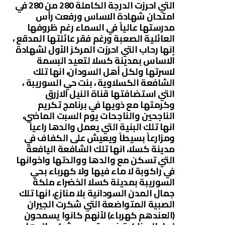
التي احرزت الدرجة الكاملة 280 من 280 في
امتحان شهادة الاساس ورفعت رأس
مدرستها عالياً في السماء رغم ظروفها
العائلية الصعبة ورغم فقر عائلتها المدقع ،
إنها رحاب التي احرزت المركز الأول لشهادة
الاساس بمدينة كسلا لتعيد البسمة
لاسرتها ولكل أهل السودان، انها تلك
الشافعة الكسلاوية ، بنت حي السوريبة ،
التي استضافتها قناة النيل الازرق
وكرمتها مع ذويها في برنامج تكريم
الناجحين والناجحات يوم السبت الماضي،
انها تلك البنية التي يعمل والدها راعياً
ومزارعاً بسيطاً ويعيش على الكفاف في
مدينة كسلا، انها تلك الشافعة اليافعة
التي تسكن مع والدها ووالدتها واخوانها
في راكوبة لا ماء فيها ولا كهرباء بحي
السوريبة بمدينة كسلا الخضراء ملكة
جمال المدن السودانية بلا منازع، انها تلك
الصبية المتواضعة التي شكرت الجيران
(العندهم كهرباء) لأنهم كانوا يسمحون