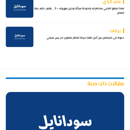
منبر الرأي
لماذا قطع الترابي محاضرته بالدوحة فجأة وخرج مهرولا – 2 .. بقلم: خضر عطا
المنان
بيانات
دعوة الى التضامن من أجل انقاذ حياة الناظر مامون ادريس هباني
مقالات ذات صلة