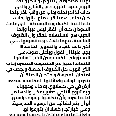
لها بالمذاكرة في بيتهم ، وشكر والدها
الهرم عمود الكهرباء في الشارع والذي
كانت تذاكر تحته رحاب من وقتٍ لأخر بينما
كان يجلس هو بالقرب منها ، إنها رحاب ،
تلك البنية الكسلاوية البسيطة ، التي علمت
السودان كله أن الفقر ليس عيباً وإنما
العيب هو الاستسلام للفقر وأن الظروف
القاسية ، مهما بلغت درجة قسوتها ، هي
أكبر دافع للنجاح والتفوق الكاسح!!!
يجب علينا أن نقول وبأعلى صوت، على
المسؤولين الكسلاويين الذين تسابقوا
لالتقاط الصور مع المتفوقة الصغيرة رحاب
التي قهرت كل الظروف الصعبة ونجحت في
امتحان المدرسة وامتحان الحياة أن
يتبرعوا لرحاب ولعائلتها المكافحة بقطعة
أرض في حي كسلاوي به ماء وكهرباء
وبمشروع انتاجي صغير يمكن والدها من
إعالة اسرته وأن يتكفلوا برسوم دراستها
أو أن يتم اعفائها من الرسوم المدرسية،
وعلى كبار تجار كسلا أن يتبرعوا لها
ولعائلتها ببناء غرفتين بالطوب الاحمر مع