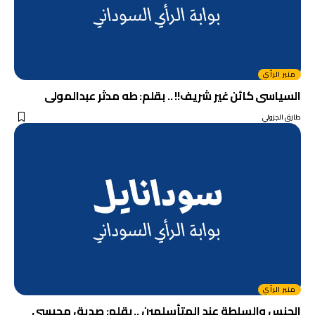
منبر الرأي
السياسى كائن غير شريف!! .. بقلم: طه مدثر عبدالمولى
طارق الجزولي
منبر الرأي
الجنس والسلطة عند المتأسلمين .. بقلم: صديق محيسي