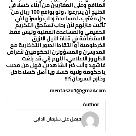
المنافع وعلى المغتربين من أبناء كسلا في
الخليج أن يتبرعوا ، ولو بواقع 100 ريال من
كل مغترب ، لمساعدة رحاب وأسرتها في
تأثيث منزلهم لأن رحاب تستحق التكريم
الحقيقي والمساعدة الفعلية وليس فقط
الاستضافة في قناة النيل الازرق
الخرطومية أو التقاط الصور التذكارية مع
المدرسين والمسؤولين الحكوميين لأغراض
الظهور الاعلامي، اللهم إني قد بلغت
فاشهد وأنت خير الشاهدين، فهل من مجيب
يا حكومة ولاية كسلا ويا أهل كسلا داخل
وخارج السودان؟!!!
menfaszo1@gmail.com
Author
فيصل علي سليمان الدابي