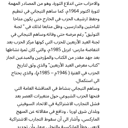
والاحزاب حتي اندلاع الثورة، وهو من المصادر المهمة
لثورة اكتوبر 1964م، كما ساهم التيجاني في تنظيم
وحفظ ارشيف الحزب في الخارج حتي يكون متاحا
للباحثين والدارسين، وظل متابعا لذلك في ” لجنة
التوثيق” رغم مرضه حتي وفاته.وساهم التيجاني في
لجنة العيد الأربعين للحزب التي كونها مركز الحزب بعد
انتفاضة مارس- ابريل 1985م، والتي كان ثمرة نشاطها
بعد جهد مقدر من الكتاب والمؤرخين والمبدعين انجاز
“كتاب معرض العيد الأربعين” والذي وثق لتاريخ
الحزب في الفترة ( 1946م – 1985م)، والذي يحتاج
الي استكمال.
وساهم التيجاني بنشاط في المناقشة العامة التي
فتحها الحزب الشيوعي حول متغيرات العصر بعد
فشل التجارب الاشتراكية في الاتحاد السوفيتي
وبلدان شرق اوربا ، ودافع في مقالاته عن المنهج
الماركسي، وأشار الي أن سقوط التجارب الاشتراكية
لايعني خطأ الماركسية والتخلي عنها، وأن تجديد