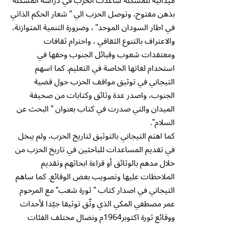
ميدانية للمشكلة ساعدت الحزب في دراسة المشكلة
بذهن مفتوح، وتوصل الحزب الي ” شعار الحكم الذاتي
في اطار السودان الموحد” ، وضرورة التنمية المتوازنة،
والاعتراف بالتنوع الثقافي ، واحترام ثقافات
ومعتقدات شعوب وقبائل الجنوب وحقها في
استخدام لغاتها الخاصة في التعليم. كما اسهم
التيجاني في توثيق مواقف الحزب حول قضية
الجنوب، واصدر عدة وثائق وكتابات من صحيفة
الميدان والتي صدرت في كتاب بعنوان ” البحث عن
السلام”.
كما اهتم التيجاني بالتوثيق لتاريخ الحزب، ولم يبخل
في تقديم المساعدات للباحثين في تاريخ الحزب من
خلال مدهم بالوثائق أو قراءة ابحاثهم وتقديم
الملاحظات عليها وتصويب بعض الوقائع. كما ساهم
التيجاني في اصدار كتاب ” ثورة شعب” مع المرحوم
عمر مصطفي المكي الذي وثّق توثيقا جيّدا لأحداث
ووقائع ثورة اكتوبر1964م ونضال مختلف الفئات