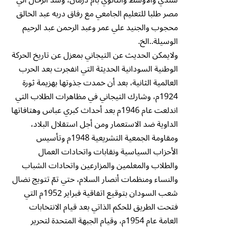
مصر طلبا للتعليم الجامعي مع رفاق دربه عبد الخالق
محجوب والجنيد علي عمر وعبد الرحمن عبد الرحيم
الوسيلة..الخ.
ولايمكن الحديث عن التيجاني بمعزل عن تاريخ الحركة
الوطنية السودانية الحديثة التي انفجرت بعد الحرب
العالمية الثانية، بعد أن خمدت جذوتها بهزيمة ثورة
1924م، وشارك التيجاني في مظاهرات الطلاب التي
اندلعت عام 1946م بعد أحداث كبري عباس وهتافاتها
الداوية ضد الاستعمار ومن أجل استقلال البلاد،
ومقاومة الجمعية التشريعية 1948م وتأسيس
الأحزاب السياسية ونقابات واتحادات العمال
والطلاب والمعلمين والمزارعين واتحادات الشباب
والنساء ومنظمات أنصار السلام، حتي تمّ تتويج نضال
شعب السودان بتوقيع اتفاقية فبراير 1952م التي
فتحت الطريق للحكم الذاتي بعد قيام الانتخابات
العامة عام 1954م، وقيام الجبهة المتحدة لتحرير