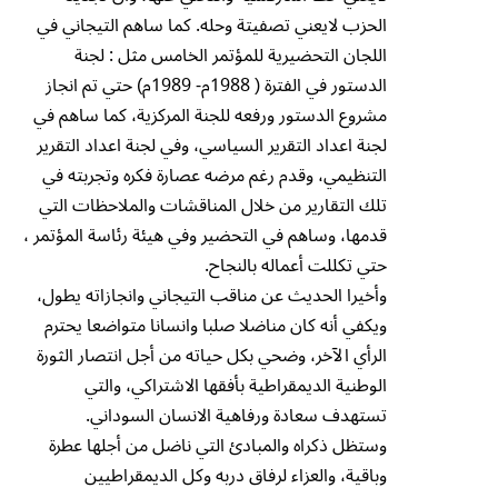
الحزب لايعني تصفيتة وحله. كما ساهم التيجاني في
اللجان التحضيرية للمؤتمر الخامس مثل : لجنة
الدستور في الفترة ( 1988م- 1989م) حتي تم انجاز
مشروع الدستور ورفعه للجنة المركزية، كما ساهم في
لجنة اعداد التقرير السياسي، وفي لجنة اعداد التقرير
التنظيمي، وقدم رغم مرضه عصارة فكره وتجربته في
تلك التقارير من خلال المناقشات والملاحظات التي
قدمها، وساهم في التحضير وفي هيئة رئاسة المؤتمر ،
حتي تكللت أعماله بالنجاح.
وأخيرا الحديث عن مناقب التيجاني وانجازاته يطول،
ويكفي أنه كان مناضلا صلبا وانسانا متواضعا يحترم
الرأي الآخر، وضحي بكل حياته من أجل انتصار الثورة
الوطنية الديمقراطية بأفقها الاشتراكي، والتي
تستهدف سعادة ورفاهية الانسان السوداني.
وستظل ذكراه والمبادئ التي ناضل من أجلها عطرة
وباقية، والعزاء لرفاق دربه وكل الديمقراطيين