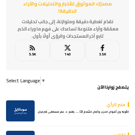
مصدرُك الموثوق للأخبار والتحليلات والآراء
الدقيقة!
نقدّم تغطية دقيقة ومتوازنة، إلى جانب تحليلات
معمّقة وآراء متنوعة تساعدك على فهم ما وراء الخبر.
تابع آخر المستجدات والرؤى أولًا بأول.
5.5K
140
3.5K
Select Language
▼
يتصفح زوارنا الآن
منبر الرأي
النُّوبة بين أهوال الحرب وآمال السَّلام (2) ….. بقلم: د. عمر مصطفى شركيان