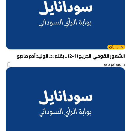
منبر الرأي
الشعور القومي الجريح (1-2) .. بقلم: د. الوليد آدم مادبو
د. الوليد آدم مادبو