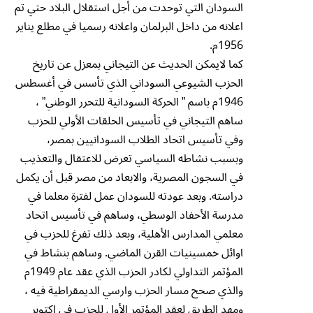
السودان التي توحدت من أجل استقلال البلاد حتي تم
اعلانه من داخل البرلمان واعلانه رسميا في مطلع يناير
1956م.
كما لايمكن الحديث عن التيجاني بمعزل عن تاريخ
الحزب الشيوعي السوداني الذي تأسس في أغسطس
1946م باسم ” الحركة السودانية للتحرر الوطني” ،
ساهم التيجاني في تأسيس الحلقات الأولي للحزب
وفي تأسيس اتحاد الطلاب السودانيين بمصر،
وبسبب نشاطه السياسي تعرض للاعتقال والتعذيب
في السجون المصرية، والابعاد من مصر قبل أن يكمل
دراسته. وبعد عودته للسودان عمل لفترة معلما في
مدرسة الأحفاد الوسطي، وساهم في تأسيس اتحاد
معلمي المدارس الأهلية، وبعد ذلك تفرغ للحزب في
اوائل خمسينيات القرن الماضي. وساهم بنشاط في
المؤتمر التداولي لكادر الحزب الذي عقد عام 1949م
والذي صحح مسار الحزب وارسي الديمقراطية فيه ،
ومهد الطريق لعقد المؤتمر الأول للحزب في اكتوبر