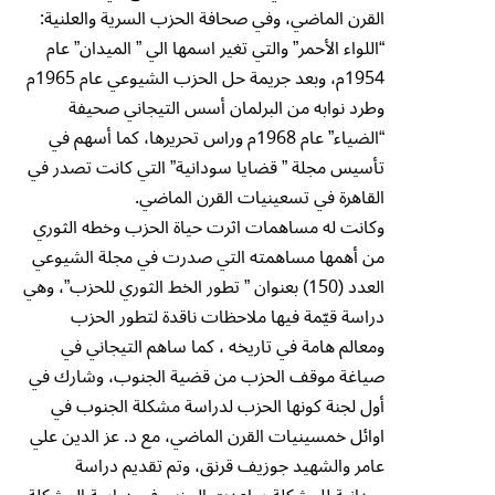
القرن الماضي، وفي صحافة الحزب السرية والعلنية:
“اللواء الأحمر” والتي تغير اسمها الي ” الميدان” عام
1954م، وبعد جريمة حل الحزب الشيوعي عام 1965م
وطرد نوابه من البرلمان أسس التيجاني صحيفة
“الضياء” عام 1968م وراس تحريرها، كما أسهم في
تأسيس مجلة ” قضايا سودانية” التي كانت تصدر في
القاهرة في تسعينيات القرن الماضي.
وكانت له مساهمات اثرت حياة الحزب وخطه الثوري
من أهمها مساهمته التي صدرت في مجلة الشيوعي
العدد (150) بعنوان ” تطور الخط الثوري للحزب”، وهي
دراسة قيّمة فيها ملاحظات ناقدة لتطور الحزب
ومعالم هامة في تاريخه ، كما ساهم التيجاني في
صياغة موقف الحزب من قضية الجنوب، وشارك في
أول لجنة كونها الحزب لدراسة مشكلة الجنوب في
اوائل خمسينيات القرن الماضي، مع د. عز الدين علي
عامر والشهيد جوزيف قرنق، وتم تقديم دراسة