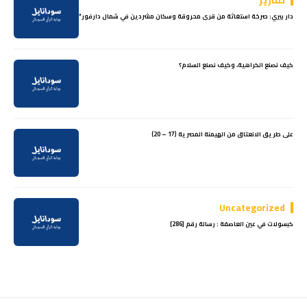
تقارير
دار بيري: صرخة استغاثة من قرى محروقة وسكان مشردين في شمال دارفور*
كيف نصنع الكراهية، وكيف نصنع السلام؟
على طريق الانعتاق من الهيمنة المصرية (17 – 20)
Uncategorized
كبسولات في عين العاصفة : رسالة رقم [286]