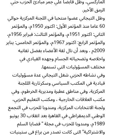
الماركسي، وظل قابضا علي جمر مبادئ الحزب حتي
الرمق الأخير.
وظل التيجاني عضوا منتخبا في اللجنة المركزية حوالي
60 عاما منذ المؤتمر الأول: اكتوبر 1950م، والمؤتمر
الثاني: اكتوبر 1951م، والمؤتمر الثالث: فبراير 1956م،
والمؤتمر الرابع: اكتوبر 1967م، والمؤتمر الخامس: يناير
2009م ، وبعد أن نال ثقة الأعضاء بفضل تفانيه
واخلاصه وتضحياته الجسام وجهده القيادي في
مختلف المسؤوليات التي تسنمها.
وفي نشاطه الحزبي شغل التيجاني عدة مسؤوليات
قيادية في المكتب السياسي وسكرتارية الللجنة
المركزية، وفي مناطق عطبرة ومديرية الخرطوم، وفي
مكتب العلاقات الخارجية ، ومكتب التعليم الحزبي،
ولجنة الانتخابات المركزية، ومندوبا للحزب في التجمع
الوطني الديمقراطي في القاهرة بعد انقلاب 30 يونيو
1989م، ومندوبا للحزب في مجلة ” قضايا السلم
والاشتراكية” التي كانت تصدر من براغ في ستينيات