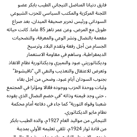
فارق دنيانا المناضل التيجاني الطيب بابكر عضو
اللجنة المركزية والمكتب السياسي للحزب الشيوعي
السوداني ورئيس تحرير صحيفة الميدان، بعد صراع
طويل مع المرض، وعن عمر ناهز 85 عاما. كانت حياته
مفعمة بالنضال ونشر الوعي والمعرفة، والتضحيات
الجسام من أجل رفعة وتقدم البلاد وترسيخ
الديمقراطية، وساهم في مقاومة الاستعمار
وديكتاتوريتي عبود والنميري وديكتاتورية نظام الانقاذ
وتعرض للاعتقال والتعذيب والنفي الي “ناقيشوط”
بجنوب السودان أيام عبود، وضحي من أجل بقاء
وثبات ووحدة الحزب ووجوده فعّالا ومؤثرا في المجتمع
، حتي وجد قيمته وذاته “في خضم النضال الذي يقوده
شعبنا وقواه الثورية” كما جاء في دفاعه أمام محكمة
نظام مايو الديكتاتوري.
التيجاني من مواليد العام 1927م، والده الطيب بابكر
من قادة ثوار 1924م، تلقي تعليمه الأولي بمدينة
شندي والاوسط والثانوي بام درمان، وشد الرحال الي