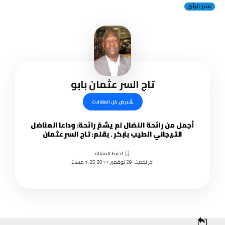
منبر الرأي
تاج السر عثمان بابو
عرض كل المقالات
أجمل من رائحة النضال لم يشمّ رائحة: وداعا المناضل
التيجاني الطيب بابكر . بقلم: تاج السر عثمان
اخر تحديث: 29 نوفمبر, 2011 1:25 مساءً