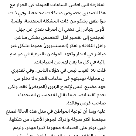
المفارقة انني اقضي الساعات الطويلة في الحوار مع
هذا الصديق بخصوص مشكلات مجتمعنا، وفي ذات
مرة طفق يشكو من ذات المشكلة المتقدمة، وللمرة
الأولى يتبادر إلى ذهني ان اصرف نقدي عن جهل
المجتمع إلى تقصير اهل التخصص بشكل مباشر،
واهل الثقافة والفكر (المستنيرون) عموما بشكل غير
مباشر في ابتدار وتعهد المواطن بالتوعية في مواسم
راتبة في كل ما يعن لهم من احتياجات.
قلت له: العيب ليس في هؤلاء الناس، وفي تقديري
ان محاولة توعيتهم في ساعات الشراء لا تخلو من
جهد مضيع، ليس لإلحاح الزبون (المريض) فقط ولكن
لعدم ثقته ايضا فيما يقال له بحسبان المتحدث
صاحب غرض وفائدة.
عليه وبما أن توعية المواطن في مثل هذه الحالة تصنع
مجتمعا اكثر معرفة وإدراكا لجوهر الأشياء من شكلها،
فهي توفر على الصيادلة مجهودا كبيرا مهدر، وترمم
جسور الثقة بينهم وبين المتلقي (المشتري)، وتيسر