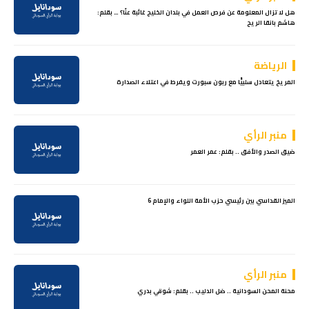
هل لا تزال المعلومة عن فرص العمل في بلدان الخليج غائبة عنّا؟ … بقلم:
هاشم بانقا الريح
الرياضة
المريخ يتعادل سلبيًّا مع ربون سبورت ويفرط في اعتلاء الصدارة
منبر الرأي
ضيق الصدر والأفق .. بقلم: عمر العمر
الميز القداسي بين رئيسي حزب الأمة اللواء والإمام 6
منبر الرأي
محنة المحن السودانية .. ضل الدليب .. بقلم: شوقي بدري