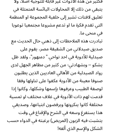
فكثير من هذه الأدوات غير قابلة للتوجيه اصلا، ولا
يتبقي من ذلك إلا المحاولات اليائسة المتمثلة في
تعليق لافتات تشير إلى خلفية المجموعة او المنظمة
التي تقدم فكرة ما او تدعم مشروعا مجتمعيا توعويا
في منحى ما.
تبادرت هذه الملاحظات إلى ذهني حال الحديث مع
صديق صيدلاني من الشقيقة مصر، يقوم على
صيدلية للأدوية في احد نواحي ” دمنهور”، ولقد ظل
يشكو – وبشهادتي- من كثير من مظاهر الجهل لدى
رواد الصيدلية من الأهالي العاديين الذين يطلبون
صنوفا معينة من الأدوية عكفوا على تناولها وفقا
لوصفة الطبيب وعرفوها بإسمها وشكلها، وكانوا إذا
قدمت لهم ذات الأدوية في غلاف مختلف او تمسية
مختلفة كانوا ينكرونها ويرفضون ابتياعها، وصديقي
هذا يستفرغ وسعه في الشرح والإقناع في وقت
يتشبث فيه الزبون (المريض) برغبته في الدواء حسب
الشكل والإسم الذي ألفه!