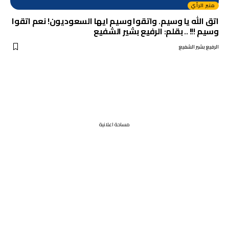
منبر الرأي
اتق الله يا وسيم. واتقوا وسيم ايها السعوديون! نعم اتقوا
وسيم !!! .. بقلم: الرفيع بشير الشفيع
الرفيع بشير الشفيع
مساحة اعلانية