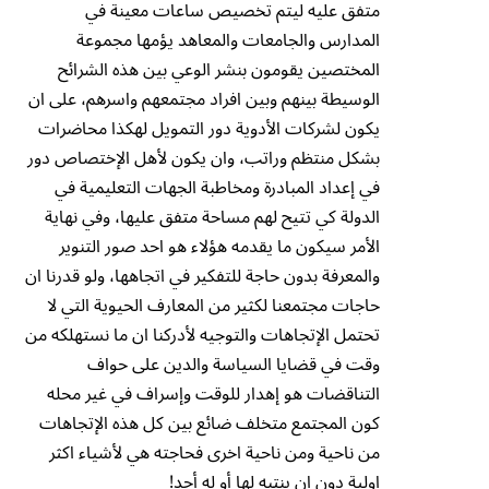
متفق عليه ليتم تخصيص ساعات معينة في
المدارس والجامعات والمعاهد يؤمها مجموعة
المختصين يقومون بنشر الوعي بين هذه الشرائح
الوسيطة بينهم وبين افراد مجتمعهم واسرهم، على ان
يكون لشركات الأدوية دور التمويل لهكذا محاضرات
بشكل منتظم وراتب، وان يكون لأهل الإختصاص دور
في إعداد المبادرة ومخاطبة الجهات التعليمية في
الدولة كي تتيح لهم مساحة متفق عليها، وفي نهاية
الأمر سيكون ما يقدمه هؤلاء هو احد صور التنوير
والمعرفة بدون حاجة للتفكير في اتجاهها، ولو قدرنا ان
حاجات مجتمعنا لكثير من المعارف الحيوية التي لا
تحتمل الإتجاهات والتوجيه لأدركنا ان ما نستهلكه من
وقت في قضايا السياسة والدين على حواف
التناقضات هو إهدار للوقت وإسراف في غير محله
كون المجتمع متخلف ضائع بين كل هذه الإتجاهات
من ناحية ومن ناحية اخرى فحاجته هي لأشياء اكثر
اولية دون ان ينتبه لها أو له أحد!