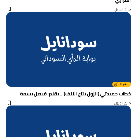
الفزاري
طارق الجزولي
منبر الرأي
خطاب حميدتي (الزول بتاع البَلِف) .. بقلم: فيصل بسمة
طارق الجزولي