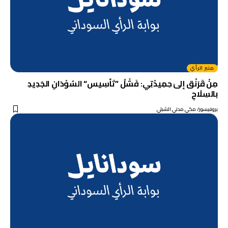
منبر الرأي
مِنْ قَرَنْق إلىَ حِمِيدْتِي: فَشَلُ ”تَأسِيس“ السُوْدَانِ الجَدِيدِ
بالسِلَاحِ
بروفيسور/ مكي مدني الشبلي