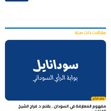
مقالات ذات صلة
منبر الرأي
مفهوم المعارضة في السودان .. بقلم: د. فراج الشيخ