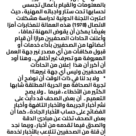
بالمعلومات والقيام بأعمال تجسس
لحسابها تحت ستار واجباته المهنية ، حيث
اعتبرت اللجنة الدولية لدراسة مشكلات
الاتصال (1978) هذه العمالة للمخابرات أمرًا
بغيضًا يمكن أن يقوض المهنة تمامًا ،
وأعلنت اتحادات الصحفيين مرارًا أن قيام
أعضائها من الصحفيين بأداء خدمات أو
قبول مكافآت من أي مصدر غير جهة العمل
المعروفة هو تصرف غير أخلاقي . وهنا أود
أن أكرر أن هذا إعلان من اتحادات
الصحفيين وليس أي جهة غيرها!!
* ولا بد لنا في ذات الوقت أن نوضح أن
تجربة الصحافة مع الحرية المطلقة شابها
الكثير من الأخطاء ، فربما ـ ولا يصح
التعميم ـ أن بعض الصحف قد دأبت على
نشر أخبار الجريمة والأخبار التافهة وأخبار
الفضائح على حساب الأخبار الجادة ، كما أن
بعض الصحف تخلت عن مبادئ الدقة
والصدق فيما تقدمه من أخبار ، وربما نجد
أن قلة من الصحفيين تتلاعب بالأخبار لخدمة