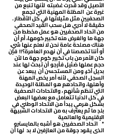
الأصيل وقد قدرت غضبته لأنها تنبع من
غيرة عن المظلة المهنية التي تجمع
الصحفيين مثل مثيلاتها في كل الأقطار .
حقيقة لا أدري هل سحب القيد الصحفي
من اتحاد الصحفيين هو عمل مخطط من
جهة ما والغرض منه تكبير كومها، أم أن
هناك مصلحة عامة نحن لا نعلم عنها شي،
أو أننا تخصصنا في أن نهدم العامرة؟!! فإن
كان الأمر من باب تكبير كوم جهة ما لأن
حجم عملها ضئيل فأرجو أن تبحث لها عند
بديل آخر، ومن المستحسن أن يبعد عن
السجل الصحفي لأنه أمر يخص المهنة
وأهلها، واتحادهم هو المظلة الوحيدة
التي تنظم شأنهم ، والاتحادات الصحفية
في كل الدنيا تتعامل مع بعضها البعض
بشكل هرمي يبدأ من الاتحاد الوطني في
بلدٍ ما ثم يعترف به من الاتحادات الشبيهة
الإقليمية والعالمية
* اتحاد الصحفيين هو أشبه بالمايسترو
الذي يقود جوقة من العازفين لا بد لها أن