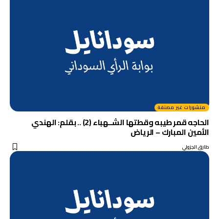
منشورات غير مصنفة
الحاجه قمر طيبه وقطتها الشــهباء (2) .. بقلم: الهندي
الأمين المبارك – الرياض
طارق الجزولي