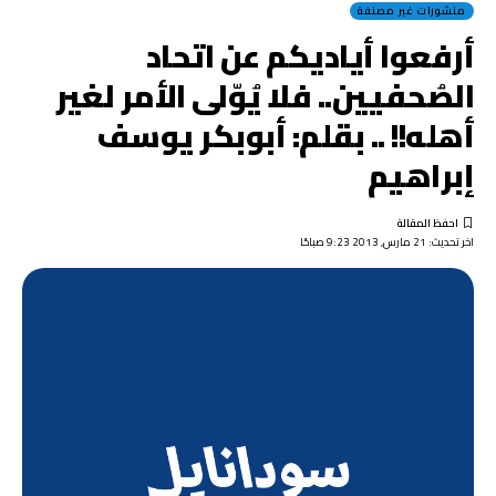
منشورات غير مصنفة
أرفعوا أياديكم عن اتحاد
الصُحفيين.. فلا يُوّلى الأمر لغير
أهله!! .. بقلم: أبوبكر يوسف
إبراهيم
اخر تحديث: 21 مارس, 2013 9:23 صباحًا