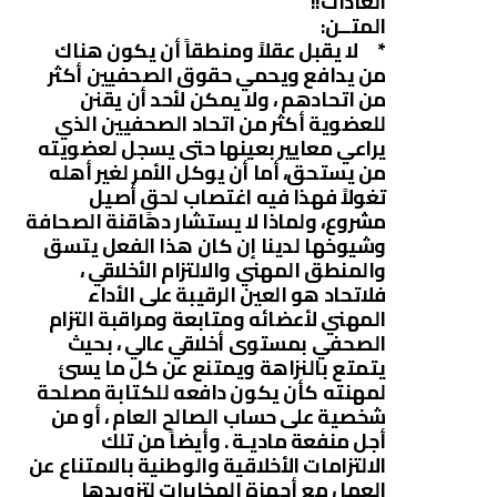
العادات!!
المتــن:
* لا يقبل عقلاً ومنطقاً أن يكون هناك
من يدافع ويحمي حقوق الصحفيين أكثر
من اتحادهم ، ولا يمكن لأحد أن يقنن
للعضوية أكثر من اتحاد الصحفيين الذي
يراعي معايير بعينها حتى يسجل لعضويته
من يستحق، أما أن يوكل الأمر لغير أهله
تغولاً فهذا فيه اغتصاب لحقٍ أصيل
مشروع، ولماذا لا يستشار دهاقنة الصحافة
وشيوخها لدينا إن كان هذا الفعل يتسق
والمنطق المهني والالتزام الأخلاقي ،
فلاتحاد هو العين الرقيبة على الأداء
المهني لأعضائه ومتابعة ومراقبة التزام
الصحفي بمستوى أخلاقي عالي ، بحيث
يتمتع بالنزاهة ويمتنع عن كل ما يسئ
لمهنته كأن يكون دافعه للكتابة مصلحة
شخصية على حساب الصالح العام ، أو من
أجل منفعة ماديـة . وأيضاً من تلك
الالتزامات الأخلاقية والوطنية بالامتناع عن
العمل مع أجهزة المخابرات لتزويدها