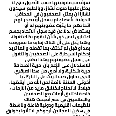
تعزف سيمفونيتها حسب الأصول حتى لا
يدخل عليها صوت نشاز ، وبالطبع سيكون
نشازاً أن يمثل الصحفيون في المحافل
الدولية بأعضاءٍ لم يسجل أو يصدر لهم
اتحادهم ما يثبت عضويتهم له أو
يستعاض بدلاً عن قيد سجل الاتحاد بجسم
اعتباري ليس ذي شأن ليقوم بذلك تغولاً،
وهذا يدل على أن هناك رقابة ما مفروضة
بعد أو قبل لم تكتفِ بما تفعله وإنما تريد
إحكام السيطرة على الصحفيين والتغول
على سجل عضويتهم وهذا يكفي
للاستدلال على الزعم بأن حرية الصحافة
حرية شكلية، ولا أدري من هذا العبقري
الذي يحاول صب الزيت على النار؟! ، يا
أخوتي الفتنة نائمة لعن الله من أيقظها ،
فبلادنا لا تحتاج لاختلاق مزيد من الأزمات ،
خاصة اختلاق أزمات مع الصحفيين
والإعلاميين في عصر أصبحت هناك
تنظيمات اقليمية ودولية فاعلة وناشطة
في هذين المجالين، أرجوكم لا تأتوا بخوارق