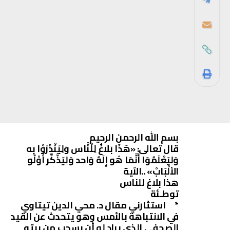
بسم الله الرحمن الرحيم
قال تعالى: «هَذَا بَلاغٌ لِلْنَّاس وَلِيُنْذَرُوْا بِه
وَلِيَعْلَمُوَا أَنَّمَا هُو إِلَهٌ وَاحِد وَلِيَذَّكَّر أُوْلُو
الألْبَابْ» ..الآية
هذا بلاغ للناس
توطـئة
* استثارني مقال د. محي الدين تيتاوي
في الانتباهة بالأمس وهو يتحدث عن القيد
الصحفي الذي يراد له أن يسحب من بيته