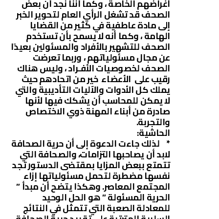
أغراضهم الخاصة ، وكما أننا نجد أن بعض
الصحف قد تشغل الرأي العام لتحوير الخبر
إلى مادة عاطفية في كثير من القضايا
الهامة ، وكما أنه لا يسمح بأن تستخدم
الصحف للتشهير بالأفراد والمسئولين بعيدًا
عن مجال مسئولياتهم ، وربما تعرضت
الصحف لخصوصيات الأفـراد ، وليس هناك
رقيب على الأعضاء خير من اتحادهم حيث
يملك كل الأدوات والآليات التأديبية والتي
لا يمكن للمحاسب أن يشكك فيها لأنها
صادرة من أبناء المهنة ذوي الاختصاص
والتجربة.
الحاشية:
* لذلك جاءت الدعوة إلى أن حرية الصحافة
لابد أن يصاحبها التزامات، والصحافة التي
تتمتع ببعض المزايا بمقتضى الدستور تجد
نفسها مضطرة لتحمل مسئولياتها إزاء
المجتمع المعاصر. وهكذا يتضح أن مبدأ ”
الحرية المسئولة ” هو الحل الوحيد
للمعادلة الصعبة التي تتمثل في النتائج
السلبية المترتبة على تقييد حرية الصحافة