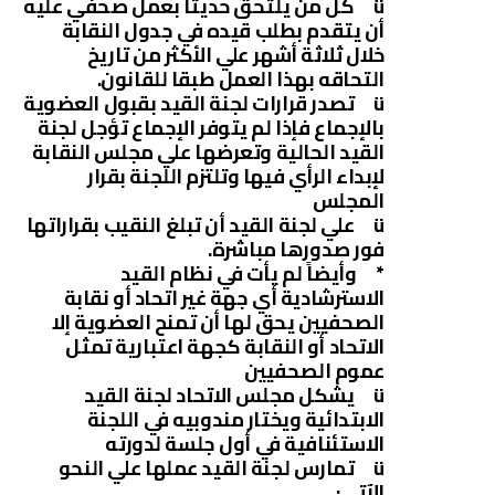
ü كل من يلتحق حديثا بعمل صحفي عليه
أن يتقدم بطلب قيده في جدول النقابة
خلال ثلاثة أشهر علي الأكثر من تاريخ
التحاقه بهذا العمل طبقا للقانون.
ü تصدر قرارات لجنة القيد بقبول العضوية
بالإجماع فإذا لم يتوفر الإجماع تؤجل لجنة
القيد الحالية وتعرضها علي مجلس النقابة
لإبداء الرأي فيها وتلتزم اللجنة بقرار
المجلس
ü علي لجنة القيد أن تبلغ النقيب بقراراتها
فور صدورها مباشرة.
* وأيضاً لم يأت في نظام القيد
الاسترشادية أي جهة غير اتحاد أو نقابة
الصحفيين يحق لها أن تمنح العضوية إلا
الاتحاد أو النقابة كجهة اعتبارية تمثل
عموم الصحفيين
ü يشكل مجلس الاتحاد لجنة القيد
الابتدائية ويختار مندوبيه في اللجنة
الاستئنافية في أول جلسة لدورته
ü تمارس لجنة القيد عملها علي النحو
الآتي: