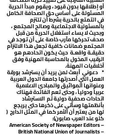
أو إطلاقها بدون قيود ، ويقوم مبدأ الحرية
المسئولة على أساس حق الصحافة الكامل
في التمتع بالحرية بشرط أن تلتزم
بالمسئولية الاجتماعية وصالح المجتمع ،
وبحيث لا يساء استغلال الحرية من قبل
صحف تحركها مآرب خاصة على أن توجد في
المجتمع ضمانات كافية تجعل هذا الالتزام
حقيقـة واقعـة حيث يكون اتحادهم هو
الرقيب المخول بالمحاسبة المهنية وفق
أخلاقيات المهنة.
* دعوني أبعث لمن يريد أن يسترشد بورقة
العمل التي أصدرتها جامعة الدول العربية
وعنوانها المواثيق والمبادئ الاعلامية
عربياً ودولياً ، وحتى تعم الفائدة فهناك
اتحادات صحفية دولية تم الاسترشاد
بأنظمتها وسآتي على ذكرها حتى يريجع
لها من يعتبر أن الأمر كما في المثل الدارج (
كلو عند العرب صابون):
– American Society of Newspaper Editors
– British National Union of Journalists