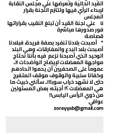
القيد الحالية وتعرضها علي مجلس النقابة
لإبداء الرأي فيها وتلتزم اللجنة بقرار
المجلس
ü علي لجنة القيد أن تبلغ النقيب بقراراتها
فور صدورها مباشرة
قصاصة:
* أصبحت بلادنا تنفرد بصفة فريدة، فبلادنا
أصبحت بلاد البدع والمفارقات، وهي البلد
الوحيد الذي أصبحنا نزعم فيه بأننا نحتاج
مواجهة المعضلات لإيضاح الواضحات !!..
عموماً على الصحفيين أن يحموا اتحادهم
وكفانا سلبية والوقوف موقف المتفرج
حتى لا نشهد خراب سوبا!!.. سألني خبيث ما
هي المعضلات ؟! أجبته: بعض المسئولين
من ذوي الرأس اليابس!!
عوافي
zorayyab@gmail.com