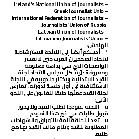
– Ireland’s National Union of Journalists
– Greek Journalist Unio
– International Federation of Journalists
-Journalists’ Union of Russia
– Latvian Union of Journalists
– Lithuanian Journalists ‘Union
الهامش:
* أحيلكم أيضاً إلى اللائحة الاسترشادية
لاتحاد الصحفيين العرب حتى لا نفسر
الواضحات التي هي بداهةً معلومة
ومعروفة : [يشكل مجلس الاتحاد لجنة
القيد الابتدائية ويختار مندوبيه في اللجنة
الاستئنافية في أول جلسة لدورته . تمارس
لجنة القيد عملها طبقا للقانون علي النحو
الآتي:
ü اللجنة نموذجا لطلب القيد ولا يجوز
قبول طلبات علي غير هذا النموذج.
ü تعد اللجنة قائمة بالأوراق والشهادات
المطلوبة للقيد ويلزم طالب القيد بها مع
طلبه.