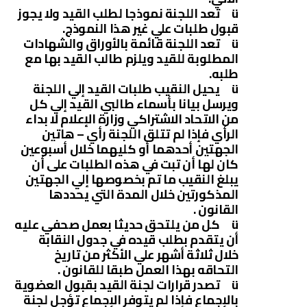
ü تعد اللجنة نموذجا لطلب القيد ولا يجوز
قبول طلبات علي غير هذا النموذج.
ü تعد اللجنة قائمة بالأوراق والشهادات
المطلوبة للقيد ويلزم طالب القيد بها مع
طلبه.
ü يحيل النقيب طلبات القيد إلي اللجنة
ويرسل بيانا بأسماء طالبي القيد إلي كل
من الاتحاد الاشتراكي وزارة الإعلام لا بداء
الرأي فإذا لم تتلق اللجنة رأي – هاتين
الجهتين أحدهما أو كليهما خلال أسبوعين
كان لها أن تبت في هذه الطلبات على أن
يبلغ النقيب ما تم بخصوصها إلي الجهتين
المذكورتين خلال المدة التي يحددها
القانون .
ü كل من يلتحق حديثا بعمل صحفي عليه
أن يتقدم بطلب قيده في جدول النقابة
خلال ثلاثة أشهر علي الأكثر من تاريخ
التحاقه بهذا العمل طبقا للقانون .
ü تصدر قرارات لجنة القيد بقبول العضوية
بالإجماع فإذا لم يتوفر الإجماع تؤجل لجنة