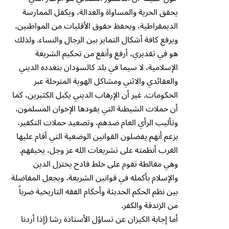
يحقق الحرية والمساواة والعدالة، ويكفل الممارسة
الديمقراطية، ويحفظ حقوق الأقليات من المواطنين،
ويرفع كافة أشكال التمايز بين الرجال والنساء. ولذلك
هو في تقديري، أرفع وأنفع من تحكيم الشريعة
الإسلامية، لا سيما في بلد كالسودان بتعدده الديني
والعقائدي والاثني ومشاكل الهوية المترحلة عبر
الحكومات. غير أن الإرهاب الديني يكبل الكثيرين، كما
أن حملات الشيطنة التي يقودها الإخوان المسلمون،
وتأليب الرأي العام ضدهم، وتصعيد حملات التكفير،
بزعم أنهم يفضلون القوانين الوضعية التي أقام عليها
الغرب أنظمته على تشريعات الله عز وجل، يخيفهم.
وهي مغالطة تقوم على خلط فادح يختزل الدين
والإسلام بأكمله في قوانين الشريعة، ويجعل المفاضلة
بين نظم الحكم الحديثة وأحكام الفقه التاريخية ضرباً
من الزندقة والكفر.
أما إجابة الكيزان عن تساؤل الأستاذة رشا (إذا أردنا