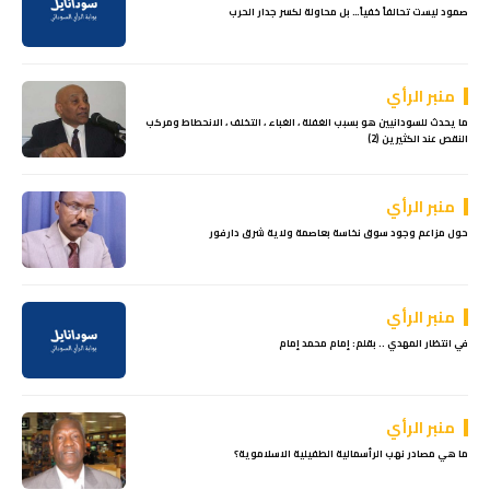
صمود ليست تحالفاً خفياً… بل محاولة لكسر جدار الحرب
منبر الرأي
ما يحدث للسودانيين هو بسبب الغفلة ، الغباء ، التخلف ، الانحطاط ومركب
النقص عند الكثيرين (2)
منبر الرأي
حول مزاعم وجود سوق نخاسة بعاصمة ولاية شرق دارفور
منبر الرأي
في انتظار المهدي .. بقلم: إمام محمد إمام
منبر الرأي
ما هي مصادر نهب الرأسمالية الطفيلية الاسلاموية؟