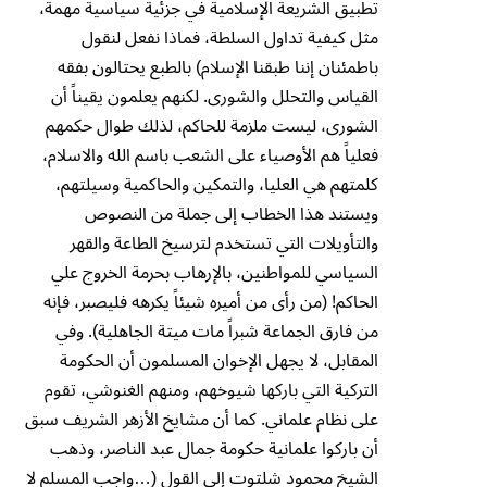
تطبيق الشريعة الإسلامية في جزئية سياسية مهمة،
مثل كيفية تداول السلطة، فماذا نفعل لنقول
باطمئنان إننا طبقنا الإسلام) بالطبع يحتالون بفقه
القياس والتحلل والشورى. لكنهم يعلمون يقيناً أن
الشورى، ليست ملزمة للحاكم، لذلك طوال حكمهم
فعلياً هم الأوصياء على الشعب باسم الله والاسلام،
كلمتهم هي العليا، والتمكين والحاكمية وسيلتهم،
ويستند هذا الخطاب إلى جملة من النصوص
والتأويلات التي تستخدم لترسيخ الطاعة والقهر
السياسي للمواطنين، بالإرهاب بحرمة الخروج علي
الحاكم! (من رأى من أميره شيئاً يكرهه فليصبر، فإنه
من فارق الجماعة شبراً مات ميتة الجاهلية). وفي
المقابل، لا يجهل الإخوان المسلمون أن الحكومة
التركية التي باركها شيوخهم، ومنهم الغنوشي، تقوم
على نظام علماني. كما أن مشايخ الأزهر الشريف سبق
أن باركوا علمانية حكومة جمال عبد الناصر، وذهب
الشيخ محمود شلتوت إلى القول (…واجب المسلم لا