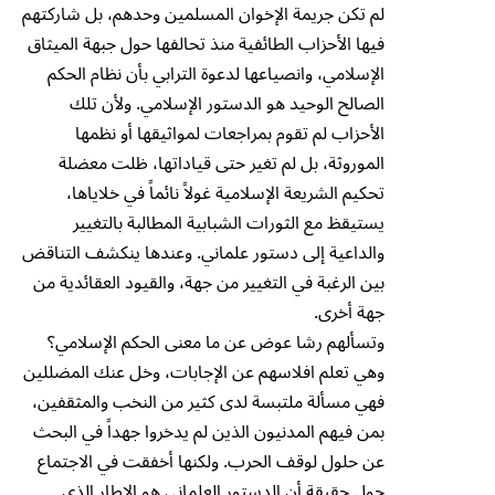
لم تكن جريمة الإخوان المسلمين وحدهم، بل شاركتهم
فيها الأحزاب الطائفية منذ تحالفها حول جبهة الميثاق
الإسلامي، وانصياعها لدعوة الترابي بأن نظام الحكم
الصالح الوحيد هو الدستور الإسلامي. ولأن تلك
الأحزاب لم تقوم بمراجعات لمواثيقها أو نظمها
الموروثة، بل لم تغير حتى قياداتها، ظلت معضلة
تحكيم الشريعة الإسلامية غولاً نائماً في خلاياها،
يستيقظ مع الثورات الشبابية المطالبة بالتغيير
والداعية إلى دستور علماني. وعندها ينكشف التناقض
بين الرغبة في التغيير من جهة، والقيود العقائدية من
جهة أخرى.
وتسألهم رشا عوض عن ما معنى الحكم الإسلامي؟
وهي تعلم افلاسهم عن الإجابات، وخل عنك المضللين
فهي مسألة ملتبسة لدى كثير من النخب والمثقفين،
بمن فيهم المدنيون الذين لم يدخروا جهداً في البحث
عن حلول لوقف الحرب. ولكنها أخفقت في الاجتماع
حول حقيقة أن الدستور العلماني هو الإطار الذي