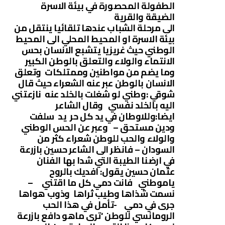
الطفولة المحصورة في بيئة اﻻسرة
الضيقة والقرية
الى مرحلة الشباب عندها تلقائيا ينتقل من
بيئة اﻻسرة او المحيط المحلي الى المحيط
الوطني حيث غريزيا يتشبع اﻻنسان بحس
اﻻنتماء والوﻻء والتعلق بالوطن الكبير
وما يضم من مواطنين وممتلكات وتعلق
اﻻنسان بالوطن عبر عنه الشعراء حيث قال
شوقي :وطني لو شغلت بالخلد عنه نازعتني
اليه بالخلد نفسي وقال الشاعر
ايضا:وللاوطان في يد كل حر يد سلفت
ودين مستحق – وعبر عن الحس الوطني
والوﻻء والحب للوطن شعراء كثر من
السودان – فانظر الى الشاعر حسين بازرعة
في ارضنا الطيبة التي شدا بها الفنان
عثمان حسين يقول: افديك بالروح
ياموطني فانت دمي كل ما اقتني –
نسمت شذاها وطيب ثراها وذوب هواها
جرى في دمي -تأمل في هذا الحب
الرومانسي للوطن ‘ترى ماهو دافع بازرعة