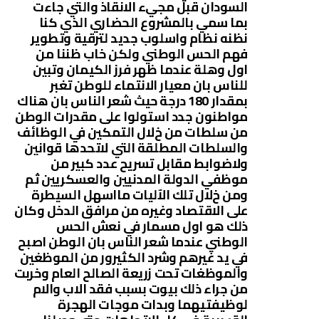
السودان قبل مجيء اﻻنقاذ والتي جاءت
بما سمي بالمشروع الحضاري الذي كنا
نظنه نظام واسلوب جديد لترقية وتطوير
فهم الحس الوطني ولكن خاب ظننا من
اول وهلة عندما ظهر فرز الكيمان وتبين
للناس بان معيار اﻻنتماء للوطن تغبر
بمقدار 180 درجة حيث شعر الناس بان هناك
مواطنون جدد استولوا على مقدرات الوطن
من سلطات من خﻻل التمكين في الوظائف
والسلطات المطلقة التي ﻻتحدها قوانين
وﻻضوابط مقابل تسريح عدد كبير من
موظفي الدولة المدنيين والعسكريين ثم
ومن خﻻل تلك اﻵليات مااسهل السيطرة
على اﻻقتصاد وغيره من مرافق الدخل وكان
ذلك هو اول مسمار في نعش الحس
الوطني عندما شعر الناس بان الوطن اصبح
في يد غيرهم وشرد الكثيرور من الموظغين
والموظغات تحت زريعة الصالح العام وخربت
من جراء ذلك بيوت بسبب فقد اﻻب واﻻم
لوظيفتيهما وبدات موجات الهجرة