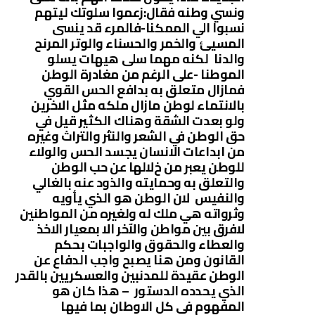
ونسي وطنه فقال:زعموا سلوتك ليتهم
نسبوا الي الممكنا-فالمرء قد ينسى
المسيئ والخمر والحسناء والوتر المرنح
والدنا لكنه مهما سلى هيهات يسلو
الموطنا -على الرغم من مغادرة الوطن
فمازال متعلق به بدافع الحس القوي
باﻻنتماء لوطن مازال ملكه مثل اﻻخرين
ولو بعدت الشقة وهناك الكثير قيل في
حق الوطن في الشعر والنثر والتراث وغيره
من ابداعات اﻻنسان يجسد الحس والوﻻء
للوطن يعبر من خﻻلها عن حب الوطن
والتعلق به وحمايته والذود عنه بالغالي
والنفيس ﻻن الوطن هو الذي يأويه
وثرواته هي ملك له ولغيره من المواطنين
ﻻفرق بين مواطن واﻵخر اﻻ بمعيار اﻻخذ
والعطاء والحقوق والواجبات بحكم
القانون ومن هنا يصبح واجب الدفاع عن
الوطن عقيدة للمدنبين والعسكريين بالقدر
الذي يحدده الدستور – هذا كان هو
المفهوم في كل اﻻوطان بما فيها