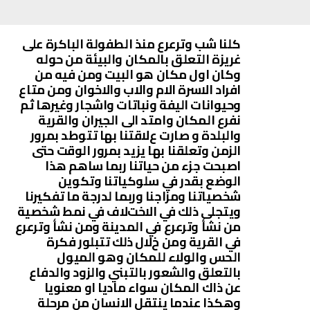
كلنا شب وترعرع منذ الطفولة الباكرة على
غريزة التعلق بالمكان والبيئة من حوله
وكان اول مكان هو البيت ومن فيه من
افراد اﻻسرة اﻻم واﻻب واﻻخوان ومن متاع
وحيوانات اليفة ونباتات واشجار وغيرها ثم
نفرع المكان وامتد الى الجيران والقرية
والبلدة و صارت عﻻقتنا بها تتوطد بمرور
الزمن وتعلقنا بها يزيد بمرور الوقت حتى
اصبحت جزء من حياتنا ربما ساهم هذا
الوضع بقدر في سلوكياتنا وتكوين
شخصياتنا ومزاجنا وربما لدرجة ما تفكيرنا
ويتجلى ذلك في اﻻختﻻف في نمط شخصية
من نشأ وترعرع في المدينة ومن نشأ وترعرع
في القرية ومن خﻻل ذلك تتبلور فكرة
الحس والوﻻء للمكان وهو الميول
بالتعلق والشعور بالتبني والزود والدفاع
عن ذاك المكان سواء ماديا او معنويا
وهكذا عندما ينتقل اﻻنسان من مرحلة