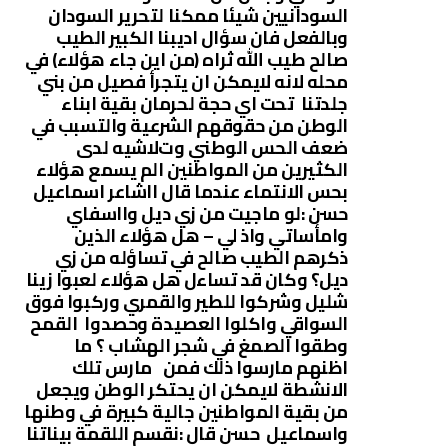
السودانيين شيئا ممكنا لتحرير السودان
وبالفعل فان سؤال اديبنا الكبير الطيب
صالح طيب الله ثراه (من اين جاء هؤﻻء) في
محله ﻻنه ﻻيمكن ان يتجرأ فصيل من بني
جلدتنا تحت اي حجة لحرمان بقية ابناء
الوطن من حقوقهم الشرعية والتسبب في
ضعف الحس الوطني وتﻻشيه لدى
الكثيرين من المواطنين الم يسمع هؤﻻء
بحس اﻻنتماء عندما قال ااشاعر اسماعيل
حسن :لو ماجيت من زي ديل وااسفاي
وامأساتي واذ لي – هل هؤﻻء الذين
ذكرهم الطيب صالح في تساؤله من زي
ديل؟ وكان قد تساءل هل هؤﻻء لعبوا زينا
شليل وشركوا للطير والقمري وركبوا فوق
السواقي واكلوا العصيدة وحصدوا القمح
وطقوا الصمغ في شجر الهشاب ؟ ما
اظنهم مارسوا ذلك فمن مارس تلك
اﻻنشطة ﻻيمكن ان يحتكر الوطن ويجعل
من بقية المواطنين جالية كبيرة في وطنها
واسماعيل حسن قال :نقسم اللقمة بيناتنا