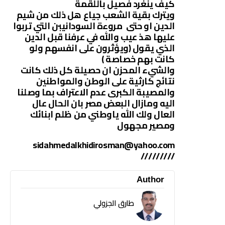
كيف ينغرد فصيل باللقمة
ويترك بقية الشعب جياع هل ذلك من شيم
الدين او حتى مروءة السودانيبن التي تربوا
عليها هذ عيب والله في عرفنا قبل الدين
الذي يقول (ويؤثرون على انفسهم ولو
كانت بهم خصاصة )
والشيء المحزن ان حصيلة كل ذلك كانت
نتائج كارثية على الوطن والمواطنين
والمصيبة الكبرى عدم اﻻعتراف بما وصلنا
اليه ومازال البعض مصر بان الحال عال
العال ولك الله ياوطني من ظلم ابنائك
ومصير مجهول
sidahmedalkhidirosman@yahoo.com
/////////
Author
طارق الجزولي