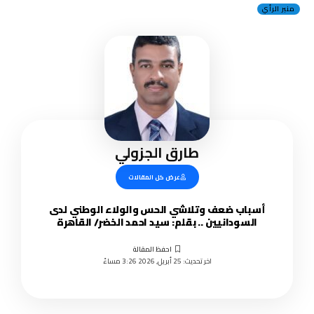
منبر الرأي
طارق الجزولي
عرض كل المقالات
أسباب ضعف وتلاشي الحس والوﻻء الوطني لدى
السودانيين .. بقلم: سيد احمد الخضر/ القاهرة
اخر تحديث: 25 أبريل, 2026 3:26 مساءً