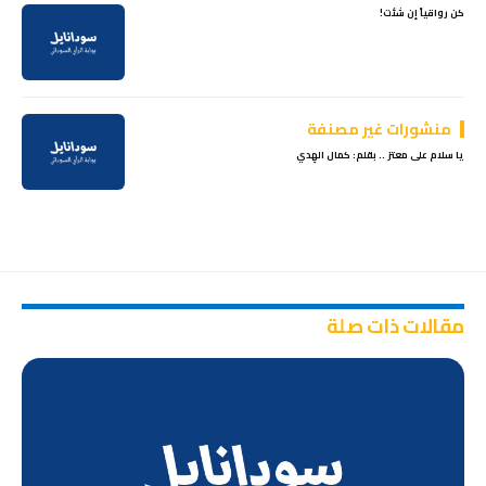
كن رواقياً إن شئت!
منشورات غير مصنفة
يا سلام على معتز .. بقلم: كمال الهِدي
مقالات ذات صلة