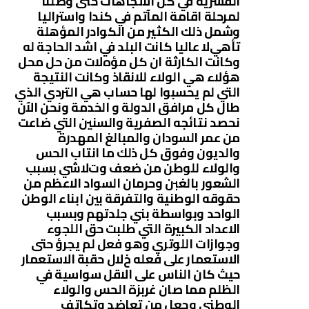
القسرية في كل اﻻتجاهات حتى وصلنا
لمرحلة اقامة المآتم في كندا واستراليا
وشمل ذلك الكثير من الكوادر المؤهلة
تأهيﻻ عاليا كانت البلد في اشد الحاجة له
وكانت الكارثة ان كل مؤهﻻت من حل محل
هؤﻻء هي الوﻻء للانقاذ وكانت النتيجة
التي لم يحسبوا لها حساب هي التردي الذي
طال كل مرافق الدولة و الخدمة ونحن اﻵن
نحصد نتائجه الصفرية والسنين التي ضاعت
من عمر السودان والمبالغ المهدرة
والديون وفوق كل ذلك ما انتاب الحس
والوﻻء للوطن من ضعف وتﻻشي بسبب
الشعور بالغبن وحرمان السواد اﻻعظم من
حقوقه الوطنية والتفرقة بين ابناء الوطن
الواحد وبواسطة بني جلدتهم وبسبب
اﻻعداد الكبيرة التي طلبت حق اللجوء
وجوازات اللوتري وهو فعل لم يجرؤ حتى
اﻻستعمار على فعله خﻻل حقبة اﻻستعمار
حيث كان الناس على اﻻقل سواسية في
الظلم مما صان غربزة الحس والوﻻء
الوطني وجعل من تعاضد وتكاتف