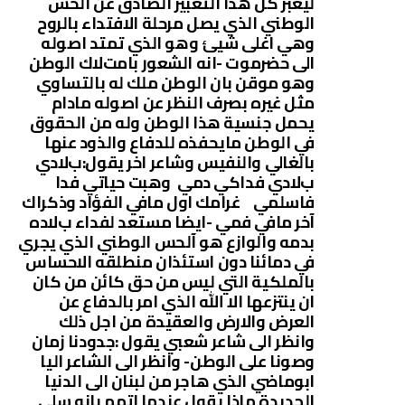
ليعبر كل هذا التعبير الصادق عن الحس
الوطني الذي يصل مرحلة اﻻفتداء بالروح
وهي اغلى شيئ وهو الذي تمتد اصوله
الى حضرموت -انه الشعور بامتﻻك الوطن
وهو موقن بان الوطن ملك له بالتساوي
مثل غيره بصرف النظر عن اصوله مادام
يحمل جنسية هذا الوطن وله من الحقوق
في الوطن مايحفذه للدفاع والذود عنها
بالغالي والنفيس وشاعر اخر يقول:بﻻدي
بﻻدي فداكي دمي وهبت حياتي فدا
فاسلمي غرامك اول مافي الفؤاد وذكراك
آخر مافي فمي -ايضا مستعد لفداء بﻻده
بدمه والوازع هو آلحس الوطني الذي يجري
في دمائنا دون استئذان منطلقه اﻻحساس
بالملكية التي ليس من حق كائن من كان
ان ينتزعها اﻻ الله الذي امر بالدفاع عن
العرض واﻻرض والعقيدة من اجل ذلك
وانظر الى شاعر شعبي يقول :جدودنا زمان
وصونا على الوطن- وانظر الى الشاعر اليا
ابوماضي الذي هاجر من لبنان الى الدنيا
الجديدة ماذا يقول عندما اتهم بانه سلى