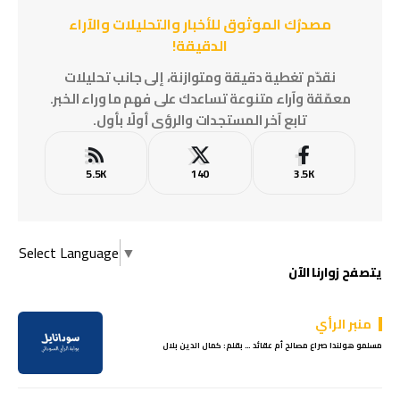
مصدرُك الموثوق للأخبار والتحليلات والآراء
الدقيقة!
نقدّم تغطية دقيقة ومتوازنة، إلى جانب تحليلات
معمّقة وآراء متنوعة تساعدك على فهم ما وراء الخبر.
تابع آخر المستجدات والرؤى أولًا بأول.
5.5K
140
3.5K
Select Language
▼
يتصفح زوارنا الآن
منبر الرأي
مسلمو هولندا صراع مصالح أم عقائد … بقلم: كمال الدين بلال