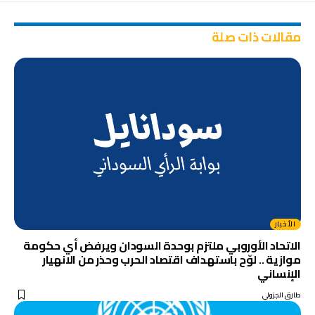
مقالات ذات صلة
الأخبار
الاتحاد الأوروبي ملتزم بوحدة السودان ويرفض أي حكومة
موازية .. لوّح باستهداف اقتصاد الحرب وحذر من الانهيار
الإنساني
طارق الجزولي