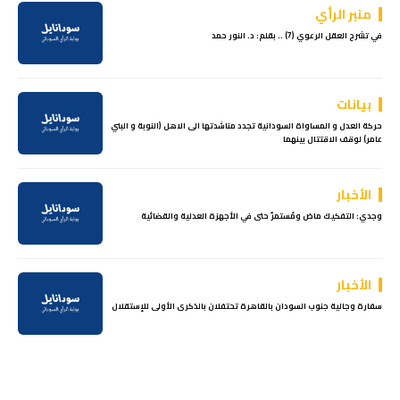
منبر الرأي
في تشرح العقل الرعوي (7) .. بقلم: د. النور حمد
بيانات
حركة العدل و المساواة السودانية تجدد مناشدتها الى الاهل (النوبة و البني
عامر) لوقف الاقتتال بينهما
الأخبار
وجدي: التفكيك ماض ومُستمرٌ حتى في الأجهزة العدلية والقضائية
الأخبار
سفارة وجالية جنوب السودان بالقاهرة تحتفلان بالذكرى الأولى للإستقلال