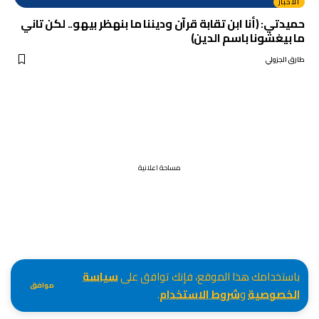
الأخبار
حميدتي: (أنا ابن تقابة قرآن وديننا ما بنهظر بيهو.. لكن تاني
ما بيغشونا باسم الدين)
طارق الجزولي
مساحة اعلانية
باستخدامك هذا الموقع، فإنك توافق على
سياسة
موافق
الخصوصية
و
شروط الاستخدام
.