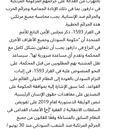
بالتهرب من العدالة على جرائمهم المزعومة المرتكبة
في دارفور، بما في ذلك الإبادة الجماعية وجرائم الحرب
والجرائم ضد الإنسانية. يجب محاسبة جميع مرتكبي
هذه الجرائم الخطيرة.
في القرار 1593، ذكر مجلس الأمن التابع للأمم
المتحدة أن “حكومة السودان وجميع الأطراف الأخرى
في النزاع في دارفور يجب أن تتعاون بشكل كامل مع
المحكمة وتقدم أي مساعدة ضرورية لها”. سيساعد
نقل المشتبه بهم المطلوبين من قبل المحكمة، على
النحو المنصوص عليه في القرار 1593، في إثبات
التزام السودان بالعودة إلى النظام الدولي القائم على
القواعد، كما سبق الإشارة إليه بموافقة الحكومة على
التصديق على معاهدات حقوق الإنسان الرئيسية.
تنص الوثيقة الدستورية لعام 2019 على تفويض
السلطات الانتقالية لـ الفقرة “[ح] الأعضاء القدامى في
النظام السابق بالمساءلة وفقًا للقانون عن جميع
الجرائم المرتكبة ضد الشعب السوداني منذ 30 يونيو /