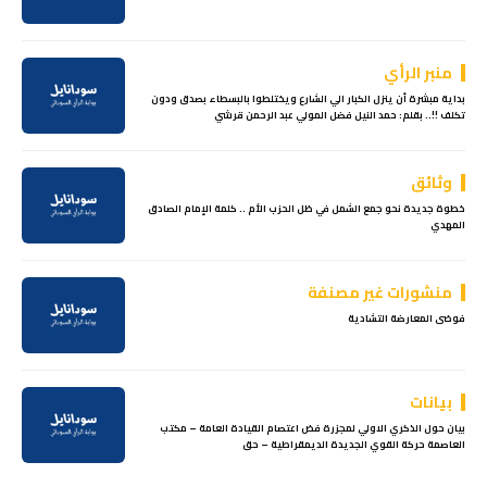
منبر الرأي
بداية مبشرة أن ينزل الكبار الي الشارع ويختلطوا بالبسطاء بصدق ودون
تكلف !!.. بقلم: حمد النيل فضل المولي عبد الرحمن قرشي
وثائق
خطوة جديدة نحو جمع الشمل في ظل الحزب الأم .. كلمة الإمام الصادق
المهدي
منشورات غير مصنفة
فوضى المعارضة التشادية
بيانات
بيان حول الذكري الاولي لمجزرة فض اعتصام القيادة العامة – مكتب
العاصمة حركة القوي الجديدة الديمقراطية – حق