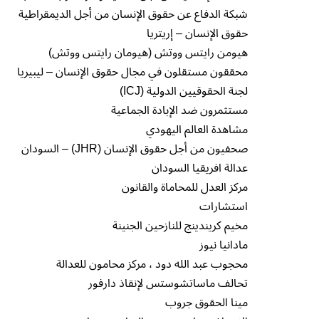
شبكة الدفاع عن حقوق الإنسان من أجل الديمقراطية
حقوق الإنسان – إريتريا
هيومن رايتس ووتش (هيومان رايتس ووتش)
محققون مستقلون في مجال حقوق الإنسان – ليبيريا
لجنة الحقوقيين الدولية (ICJ)
مستثمرون ضد الإبادة الجماعية
مشاهدة العالم اليهودي
صحفيون من أجل حقوق الإنسان (JHR) – السودان
عدالة افريقيا السودان
مركز العدل للمحاماة والقانون
استشارات
مخيم كريندينج للنازحين الجنينة
مادانيا نيوز
محجوب عبد الله دود ، مركز محامون للعدالة
تحالف ماساتشوستس لإنقاذ دارفور
مينا الحقوق جروب