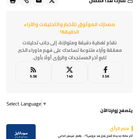
شارك هذا المقال
مصدرُك الموثوق للأخبار والتحليلات والآراء
الدقيقة!
نقدّم تغطية دقيقة ومتوازنة، إلى جانب تحليلات
معمّقة وآراء متنوعة تساعدك على فهم ما وراء الخبر.
تابع آخر المستجدات والرؤى أولًا بأول.
5.5K
140
3.5K
Select Language
▼
يتصفح زوارنا الآن
منبر الرأي
آخر نكتة جديدة (فتح بلاغ ضد عروس)!! .. بقلم: فيصل الدابي