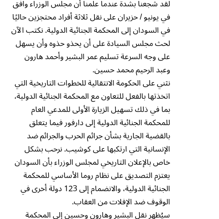
لقد شجعنا بشدة عندما علمنا أن مجلس الوزراء وافق
في يونيو / حزيران على نقل ثلاثة أفراد محتجزين حاليًا
في السودان إلى المحكمة الجنائية الدولية. نكتب الآن
لحث مجلس السيادة على أن يحذو حذوه وأن يسهل
على وجه السرعة تسليم عمر البشير وأحمد هارون
وعبد الرحيم محمد حسين.
نثني على الحكومة الانتقالية للخطوات التاريخية التي
اتخذتها بالفعل للتعاون مع المحكمة الجنائية الدولية،
بما في ذلك تسهيل الزيارة الأولى للمدعي العام
للمحكمة الجنائية الدولية إلى دارفور فيما يتعلق
بالقضية الجارية بشأن جرائم الحرب والجرائم ضد
الإنسانية التي ارتكبها على كوشيب. نرحب بشكل
خاص بالإعلان التاريخي لمجلس الوزراء بأن السودان
يعتزم التصديق على نظام روما الأساسي للمحكمة
الجنائية الدولية، والانضمام إلى 123 دولة أخرى في
الوقوف ضد الإفلات من العقاب.
سيُظهر نقل البشير وهارون وحسين إلى المحكمة