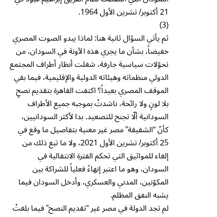
21 أكتوبر/ تشرين الأول 1964.
(3)
ثم يأتي السؤال ثانية هنا: لماذا يبدو الصوت المصري
خفيضاً، بشأن ما يجري هذه الآونة في السودان، من
تحوّلات سياسية جارفة، شغلت أنظار أطراف المجتمع
الدولي منظماته وهيئاته الدولية والإقليمية، فيما بقي
الموقف المصري بعيداً؟ اكتفت القاهرة بتقديم نصحٍ
بلا لونٍ ولا رائحة، ناشدتْ بموجبه جميع الأطراف
السودانية ألّا تجنح للتصعيد. بدا لأكثر السودانيين،
كأنّ “الشقيقة” مصر غير معنية بتفاصيل ما وقع في
25 أكتوبر/ تشرين الأول 2021، ولا ما تبع ذلك من
إلغاء للمواثيق التي تحكم الفترة الانتقالية في
السودان، وهو ما اعتبر إنهاءً فعلياً للشراكة بين
المكوّنين، المدني والعسكري، وأدخل السودان فيما
يشبه النفق المظلم.
لم تجد الدولة في مصر غير “تقديم النصح” فيما بلغتْ