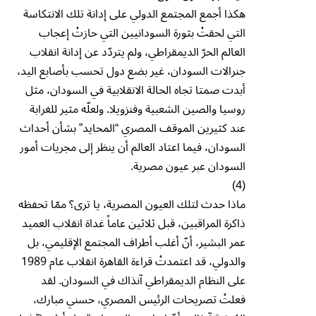
هكذا أجمع المجتمع الدولي على إدانة تلك الانتكاسة
التي لحقتْ بثورة السودانيين التي حازتْ إعجاب
العالم الحرّ الديمقراطي، ولم يتردّد عن إدانة انقلاب
جنرالات السودان، غير بضع دول تحسب بأصابع اليد،
أبدت صمتا تجاه الحالة الانقلابية في السودان، مثل
روسيا والصين الشعبية وفنزويلا. ولعلّه مثير للغرابة
عند كثيرين الموقف المصري “المحايد” بشأن أحداث
السودان، فيما اعتاد العالم أن ينظر إلى مجريات أمور
السودان عبر عيون مصرية.
(4)
ماذا حدث لتلك العيون المصرية، يا ترى؟ ممّا تحفظه
ذاكرة المراقبين، قبل ثلاثين عاماً غداة انقلاب العميد
عمر البشير، أنّ أغلب أطراف المجتمع الإقليمي، بل
والدولي، قد اعتمدتْ قراءة القاهرة انقلاب عام 1989
على النظام الديمقراطي آنذاك في السودان. لقد
فعلتْ تصريحات الرئيس المصري، حسني مبارك،