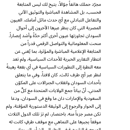
مجرّد حملك هاتفاً جوّالاً، يتيح لك ليس المتابعة
فحسب، بل المشاهدة المباشرة والتوثيق الآني
والتفاعل التبادلي مع أيّ حدث ماثل أمامك. العيون
المصرية التي كان ينظر عبرها الآخرون إلى أحوال
السودان تجاوزتها عيون أخرى أكثر حدّةً وأشد إبصاراً.
منحت المعلوماتية والتواصل الرقمي قدراً من
المتابعة الإعلامية المباشرة والمؤثرة، بما يُغني عن
انتظار التقارير الخبرية للأحداث السياسية، ولم تعد
معه النظرة إلى التطورات السياسية في أي بقعة رهينةً
لنظر عبر أيّ طرف ثالث. كان لافتاً، وفي ما يتعلق
بأحداث السودان وانقلاب الجنرالات على المكوّن
المدني، أنّ بياناً جمع الولايات المتحدة مع كلٍّ من
السعودية والإمارات دان ما وقع في السودان، ودعا
إلى الحوار والرجوع إلى الوثيقة الدستورية المؤقتة، ولم
تكن مصر جزءاً منه. باختصار، لم ترَ تلك الدول الثلاث
موقفاً يجبرها على التماهي مع موقف طرفٍ كانت له
المرجعية التاريخية في النظر إلى الشأن السوداني.