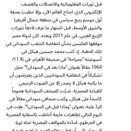
قبل ثورات المعلوماتية والاتصالات والعصف
الإلكتروني الذي اجتاح العالم الآن، وإلا حظيت بصفة
أول موسم ربيع سياسي في منطقة شمال أفريقيا
والشرق الأوسط، قبل اشتهار ما عرف لاحقاً بثورات
الرّبيع العربي، في عام 2011 وبعده. كان لدولة مصر
موقفها الملتبس بشأن انتفاضة الشعب السوداني في
تلك الحقبة، إذ كتب محمد حسنين هيكل في
أسبوعيته “بصراحة” في صحيفة الأهرام، في 6/ 11/
1964 مقالاً بعنوان “ماذا بعد في السودان؟” حمل
تشكيكاً في انتفاضة السودانيين الذين يفترضون أن
ما يكتبه هيكل لا يصدر إلا عن الصوت الرسمي
للقيادة المصرية. شـنّت الصحف السودانية هجوماً
كاسحاً على هيكل، وكتب صحافي سوداني مقالاً في
الردّ عليه، بعنوان “وماذا قبل في السودان؟”. هبّت في
اليوم التالي تظاهرات عارمة أحاطت بالسفارة المصرية
في الخرطوم، مُندّدة بالمواقف المصرية تجاه ثورة
السودان التي أسقطت نظام الفريق إبراهيم عبّود في