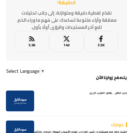
الدقيقة!
نقدّم تغطية دقيقة ومتوازنة، إلى جانب تحليلات
معمّقة وآراء متنوعة تساعدك على فهم ما وراء الخبر.
تابع آخر المستجدات والرؤى أولًا بأول.
5.5K
140
3.5K
Select Language
▼
يتصفح زوارنا الآن
حرب الظل .. بقلم: الطيب الزين
حوارات
الشيخ خضر كبير مستشاري رئيس الوزراء: لهذه الأسباب اتهمني البدوي بالتآمر