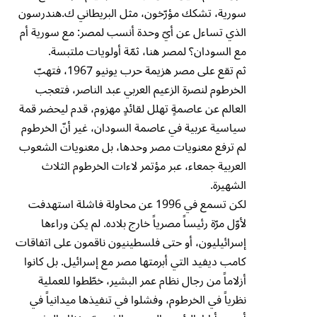
سورية، تشكك مؤرّخون، مثل البريطاني ك.هندرسون
الذي تساءل عن أيّ وحدة أنسب لمصر: مع سورية أم
مع السودان؟ لمصر هنا، ثمّة أولويات ملتبسة.
ثم تقع على مصر هزيمة حرب يونيو 1967، فتهبّ
الخرطوم لنصرة الزعيم العربي عبد الناصر، فتعجب
العالم عن عاصمةٍ تهلل لقائدٍ مهزوم، قدم ليحضر قمة
سياسية عربية في عاصمة السودان، غير أنّ الخرطوم
لم ترفع معنويات مصر وحدها، بل معنويات الشعوب
العربية جمعاء، عبر مؤتمر لاءات الخرطوم الثلاث
الشهيرة.
لكن تسمع في 1996 عن محاولة فاشلة استهدفت
لأوّل مرّة رئيساً مصرياً خارج بلاده. لم يكن وراءها
إسرائيليون، أو حتى فلسطينيون ناقمون على اتفاقات
كامب ديفيد التي أبرمتها مصر مع إسرائيل. بل كانوا
أزلاماً من رجال نظام عمر البشير، خطّطوا للعملية
نظرياً في الخرطوم، وفشلوا في تنفيذها ميدانياً في