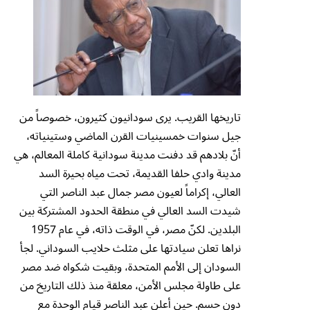
تاريخها القريب. يرى سودانيون كثيرون، خصوصاً من
جيل سنوات خمسينيات القرن الماضي وستينياته،
أنّ بلادهم قد دفنت مدينة سودانية كاملة المعالم، هي
مدينة وادي حلفا القديمة، تحت مياه بحيرة السد
العالي، إكراماً لعيون مصر جمال عبد الناصر التي
شيدت السد العالي في منطقة الحدود المشتركة بين
البلدين. لكنّ مصر، في الوقت ذاته، في عام 1957
نراها تعلن سيادتها على مثلث حلايب السوداني. لجأ
السودان إلى الأمم المتحدة، وبقيت شكواه ضد مصر
على طاولة مجلس الأمن، معلقة منذ ذلك التاريخ من
دون حسم. حين أعلن عبد الناصر قيام الوحدة مع