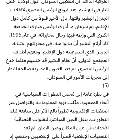
المُرحّبة آنذاك، أنّ انقلابيي السودان “دول أولادنا” فعل
النار في الهشيم. بعد ترويج الرئيس المصري لانقلاب
الجنرال البشير وقتها، نال الأخير قبولاً من كامل دول
الإقليم. ثم سرعان ما أدرك الرئيس مبارك الخديعة
الكبرى التي ورّطه فيها رجال مخابراته. في عام 1996،
كاد أزلام البشير أنْ ينالوا منه، في محاولتهم اغتياله.
الدرس الذي استوعبته دول الإقليم، ومعهم أطراف
المجتمع الدولي، أنّ نظام البشير قد خدعهم مثلما خدع
الرئيس المصري. لم تعد العيون المصرية صالحة للنظر
إلى مجريات الأمور في السودان.
(5)
في نظرة عامة إلى مُجمل التطورات السياسية في
أنحاء المعمورة، مثّلت ثورة المعلوماتية والتواصل عبر
المنصّات الإلكترونية تطوراً بالغ الأثر على متابعة تلك
التطورات. تنقل العين المباشرة للقنوات الفضائية
الأحداث في عين المكان وعين الزمان. لم تعد
التغطيات الإعلامية قصراً على الإعلاميين وحدهم، إذ