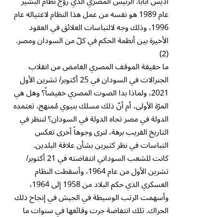
أديس أبابا. الرئيس المصري الذي روّج نظام البشير
عام 1989 هو نفسه من عمل هذا النظام لاغتياله عام
1996، وذلك وجه لالتباسات العلائق في العقود
الأخيرة بين أنظمة الحكم في كلّ من السودان ومصر.
(2)
ما حقيقة الموقف المصري الغامض من انقلاب
الجنرالات في السودان في 25 أكتوبر/ تشرين الأول
2021، ولماذا بدا الصوت المصري خفيضاً؟ وهل هي
المرّة الأولى، أم أنّ ذلك مسلك بنيوي مُمنهج، تعتمده
الدولة في مصر تجاه الدولة في السودان؟ لننظر في
التاريخ القريب برهة، لنرى وجوهاً أخرى تعكس
التباسات في نظر كثيرين بشأن علاقة البلدين.
كانت للشعب السوداني انتفاضته في 21 أكتوبر/
تشرين الأول من عام 1964، وأسقطت النظام
العسكري الذي حكم البلاد من 1958 إلى 1964،
وأسهمت الرتب الوسيطة في الجيش في إنجاح ذلك
الحراك. تلك انتفاضة جرت وقائعها في سنوات ما