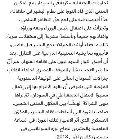
تجاوزات اللجنة العسكرية في السودان مع المكون
المدني الذي قاد الثورة على نظام البشير في خلافاته،
حدّاً أقدمت فيه على لجم حقّ التظاهر السلمي ،
وتجرّأتْ على اعتقال رئيس الوزراء ومعه وزراؤه،
واقتادتهم جميعاً وبأسلحة مشرعة إلى معتقلات سرية.
ذلك ما فعله أولئك الجنرالات مع البشير قبل عامين،
فأجبروه بما يشبه التمثيلية الدرامية على التنازل، بعد
أن أطبق الثوار السودانيون على نظامه المنهار، غير أنّ
ما يثير العجب بشأن الموقف المصري تجاهله انقلاب
جنرالات السودان الحالي على الوثيقة الدستورية
المؤقتة التي يفترض أن يقود الالتزام بها إلى إكمال
مسيرة الانتقال الديمقراطي في السودان، ثمّ نراها
تنهي الشراكة الهـشّـة بين المكوّن المدني الشعبي،
صاحب الثورة التي أسقطت نظام البشير، والمكوّن
العسكري الذي آثر الانحياز لتلك الثورة، في الساعة
الخامسة والعشرين لنجاح ثورة السودانيين في
ديسمبر/ كانون الأول 2018.