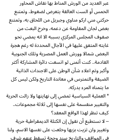
عبر العديد من الورش المناط بها نقاش المحاور
الخمس أو الست العالقة يتعرض لضغوط، وتمتنع
حركتي مني اركو مناوي وجبريل من اللحاق به، وتمتنع
بعض لجان المقاومة عن دعمه، وخرج البعث من
صفوف المجلس المركزي بسببه الا انه يمضي نحو
غايته المتفق عليها في الآجال المحددة له رغم هجرة
البعض شمالا وورش العمل المصرية وتلك الجنوبية
القادمة.. كنت أتمنى لو اتسعت دائرة المشاركة أكثر
وأكبر وتم اعلاء شأن الوطن على الاجندات الذاتية
الضيقة والتمترس في معاندة التاريخ ولكن ليس كل
ما يتمناه المرء يدركه.
* العملية السياسية تمضي إلى نهايتها ولا زالت الحرية
والتغيير منقسمة على نفسها إلى ثلاثة مجموعات..
كيف تنظر لهذا الواقع المعقد؟
– لا نستطيع أن نقول إن الكتلة الديمقراطية حرية
وتغيير وان تزيت بزيها وخلعت على نفسها الاسم، ولنا
في المواقف والتاريخ سند وحجة تسقط عنهم شرف