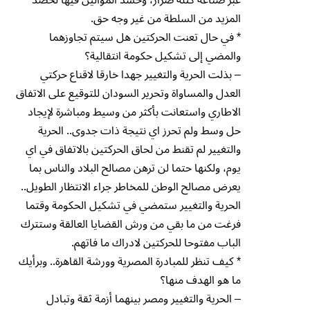
المزيد من السلطة من غير وجه حق.
* في حال تعنت الحركتين هل سيتم تجاوزهما
والمضي إلى تشكيل حكومة انتقالية؟
– بذلت الحرية والتغيير جهدا خارقا لاقناع حركتي
العدل والمساواة وتحرير السودان للتوقيع على الاتفاق
الاطاري واستعانت بأكثر من وسيط ومباشرة لإيجاد
حل وسط ولم تحرز اي نتيجة ذات جدوى.. الحرية
والتغيير لم تقنط من لحاق الحركتين بالاتفاق في اي
يوم، ولكنها حتما لن ترهن مصالح البلاد والناس بما
يعرض مصالح الوطن للمخاطر جراء الانتظار الطويل..
الحرية والتغيير ستمضي في تشكيل الحكومة وقتما
فرغت من ما بقي من ورش القضايا العالقة وستترك
الباب مفتوحا للحركتين لادراك ما فاتهم.
* كيف تنظر للمبادرة المصرية وورشة القاهرة.. وبرأيك
ما هو الهدف منها؟
– الحرية والتغيير ومصر بينهما أزمة ثقة وتبادل