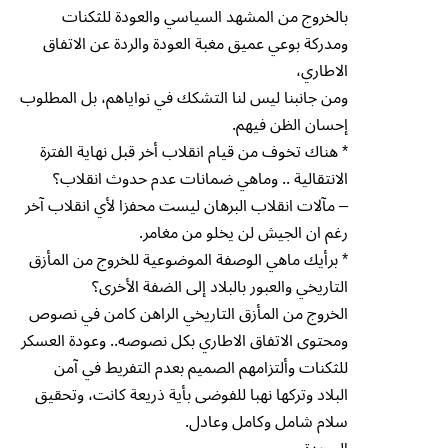
بالخروج من المشهد السياسي والعودة للثكنات
ومدركة بوعي عميق مغبة العودة والردة عن الاتفاق
الاطاري،
ومن جانبنا ليس لنا التشكك في نواياهم، بل المطلوب
إحسان الظن فيهم.
* هناك تخوف من قيام انقلاب أخر قبل نهاية الفترة
الانتقالية .. وماهي ضمانات عدم حدوث انقلاب؟
– مآلات انقلاب البرهان ليست محفزا لأي انقلاب آخر
رغم ان الجيش لن يخلو من مغامر.
* برأيك ماهي الوصفة الموضوعية للخروج من المأزق
التاريخي والعبور بالبلاد إلى الضفة الأخرى؟
الخروج من المأزق التاريخي الراهن كامن في نصوص
ومحتوى الاتفاق الاطاري بكل نصوصه.. وعودة العسكر
للثكنات وألتزامهم الصميم بعدم التفريط في آمن
البلاد وتركها نهبا للفوضى بأية ذريعة كانت، وتحقيق
سلام شامل وكامل وعادل.