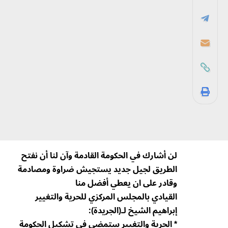
لن أشارك في الحكومة القادمة وآن لنا أن نفتح
الطريق لجيل جديد يستجيش ضراوة ومصادمة
وقادر على ان يعطي أفضل منا
القيادي بالمجلس المركزي للحرية والتغيير
إبراهيم الشيخ لـ(الجريدة):
* الحرية والتغيير ستمضي في تشكيل الحكومة