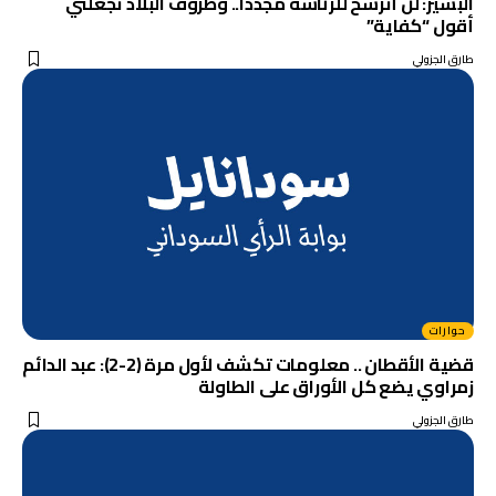
البشير: لن أترشح للرئاسة مجدداً.. وظروف البلاد تجعلني
أقول “كفاية”
طارق الجزولي
حوارات
قضية الأقطان .. معلومات تكشف لأول مرة (2-2): عبد الدائم
زمراوي يضع كل الأوراق على الطاولة
طارق الجزولي