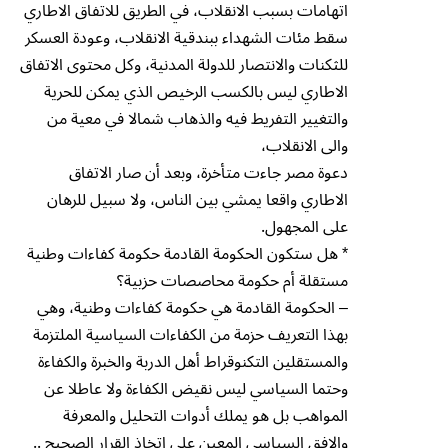
اتهامات بسبب الانقلاب، في الطريق للاتفاق الاطاري
سقط مئات الشهداء ببندقية الانقلاب، وعودة العسكر
للثكنات والانتصار للدولة المدنية، وكل محتوى الاتفاق
الاطاري ليس بالكسب الرخيص الذي يمكن للحرية
والتغيير التفريط فيه والذهاب شمالا في معية من
والى الانقلاب،
دعوة مصر جاءت متأخرة، وبعد أن صار الاتفاق
الاطاري واقعا يمشي بين الناس، ولا سبيل للرهان
على المجهول.
* هل ستكون الحكومة القادمة حكومة كفاءات وطنية
مستقلة أم حكومة محاصصات حزبية؟
– الحكومة القادمة هي حكومة كفاءات وطنية، وهي
بهذا التعريف حزمة من الكفاءات السياسية الملتزمة
والمستقلين التكنوقراط أهل الدربة والخبرة والكفاءة
وحتما السياسي ليس نقيض الكفاءة ولا عاطلا عن
المواهب بل هو يملك أدوات التحليل والمعرفة
والافق السياسي المعين على اتخاذ القرار الصحيح ..