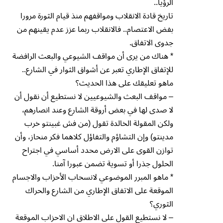
الرؤيا..
تاريخ قادة الانقلاب ومواقفهم منذ قيام الثورة مرورا
بفض الاعتصام.. فالانقلاب ربما عزز عدم يقينهم من
جدوى الاتفاق.
* هناك من يرى أن مواقف الشيوعي والبعث الرافضة
للإتفاق الإطاري تعبر عن أشواق الثوار في الشارع..
ماهو تعليقك على هذا الحديث؟
– مواقف البعث والشيوعيين لا نستطيع أن نقول أن
لا صدى لها في بعض أروقة الشارع وعند انصارهم،
ولكن المقولة الخالدة تقول (من فش غبينتو خرب
مدينتو) وإن التشاؤم والتفاؤل كلاهما فكر منحاز، وأن
توازن القوى على الارض محدد أساسي في اجتراح
الحلول جذرا أو تسوية تضمن عبورا آمنا.
* ماهو المبرر الموضوعي لانسحاب الأحزاب والاجسام
الموقعة على الاتفاق الإطاري من الشارع والحراك
الثوري؟
– لا نستطيع القول على الاطلاق ان الاحزاب الموقعة