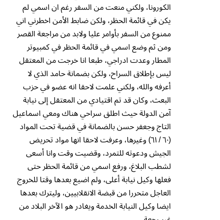
الكورونا، ولكني منعت من السفر رغم ان اسمي لم
يكن في قائمة الحظر، ولكن ضابط الأمن اخطرني اني
ممنوع من السفر بأوامر عليا ولابد من مراجعة القصر
ومن ثم وضع اسمي في قائمة الحظر في كمبيوتر
المطار وعدت ادراجي، طبعا انا خرجت من المعتقل
ليس بإطلاق السراح، ولكن بضمانة حامد الذي لا
أعرفه والله، ولكني علمت لاحقا انه عضو في حزب
البعث، وكان قد تم اقتيادي من المعتقل إلى نيابة
آمن الدولة حيث اطلق سراحي هناك ومعي اسماعيل
التاج وجعفر حسن بالضمانة في قضية تحت المواد
(٦٠ / ٦١) وغيرها، وعرفت لاحقا انها مواد تحريض
الجيش ودعوته للتمرد، وقضيت وقت وانا أسعى
لشطب البلاغ، ورفع اسمي من قائمة الحظر حتى
فعلها وكيل نيابة أعلى، ولم اضيع بعدها وقتا للخروج
العاجل متحررا من قبضة الانقلابيين، وليترك بعدها
ايضا وكيل النيابة الخدمة ويغادر هو الآخر البلاد من
غير رجعة.