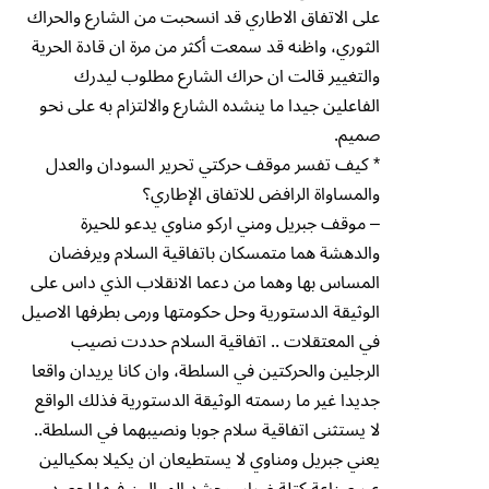
على الاتفاق الاطاري قد انسحبت من الشارع والحراك
الثوري، واظنه قد سمعت أكثر من مرة ان قادة الحرية
والتغيير قالت ان حراك الشارع مطلوب ليدرك
الفاعلين جيدا ما ينشده الشارع والالتزام به على نحو
صميم.
* كيف تفسر موقف حركتي تحرير السودان والعدل
والمساواة الرافض للاتفاق الإطاري؟
– موقف جبريل ومني اركو مناوي يدعو للحيرة
والدهشة هما متمسكان باتفاقية السلام ويرفضان
المساس بها وهما من دعما الانقلاب الذي داس على
الوثيقة الدستورية وحل حكومتها ورمى بطرفها الاصيل
في المعتقلات .. اتفاقية السلام حددت نصيب
الرجلين والحركتين في السلطة، وان كانا يريدان واقعا
جديدا غير ما رسمته الوثيقة الدستورية فذلك الواقع
لا يستثنى اتفاقية سلام جوبا ونصيبهما في السلطة..
يعني جبريل ومناوي لا يستطيعان ان يكيلا بمكيالين
عبر صناعة كتلة ضرار، وحشد الموالين فيها لحصد