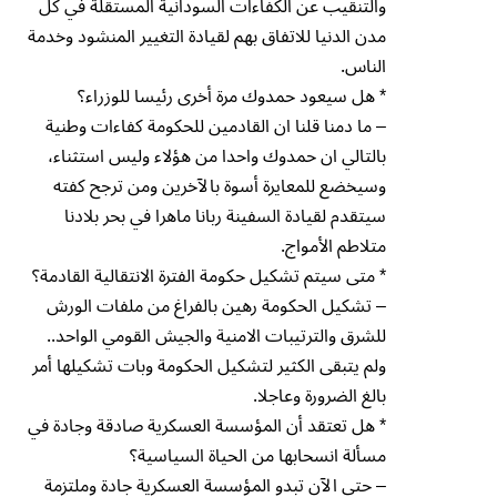
والتنقيب عن الكفاءات السودانية المستقلة في كل
مدن الدنيا للاتفاق بهم لقيادة التغيير المنشود وخدمة
الناس.
* هل سيعود حمدوك مرة أخرى رئيسا للوزراء؟
– ما دمنا قلنا ان القادمين للحكومة كفاءات وطنية
بالتالي ان حمدوك واحدا من هؤلاء وليس استثناء،
وسيخضع للمعايرة أسوة بالآخرين ومن ترجح كفته
سيتقدم لقيادة السفينة ربانا ماهرا في بحر بلادنا
متلاطم الأمواج.
* متى سيتم تشكيل حكومة الفترة الانتقالية القادمة؟
– تشكيل الحكومة رهين بالفراغ من ملفات الورش
للشرق والترتيبات الامنية والجيش القومي الواحد..
ولم يتبقى الكثير لتشكيل الحكومة وبات تشكيلها أمر
بالغ الضرورة وعاجلا.
* هل تعتقد أن المؤسسة العسكرية صادقة وجادة في
مسألة انسحابها من الحياة السياسية؟
– حتى الآن تبدو المؤسسة العسكرية جادة وملتزمة