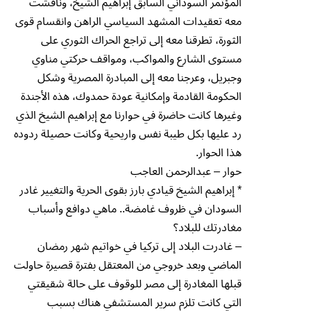
المؤتمر السوداني السابق إبراهيم الشيخ، وناقشت
معه تعقيدات المشهد السياسي الراهن وانقسام قوى
الثورة، تطرقنا معه إلى تراجع الحراك الثوري على
مستوى الشارع والمواكب، ومواقف حركتي مناوي
وجبريل، وعرجنا معه إلى المبادرة المصرية وشكل
الحكومة القادمة وإمكانية عودة حمدوك، هذه الأجندة
وغيرها كانت حاضرة في حوارنا مع إبراهيم الشيخ الذي
رد عليها بكل طيبة نفس واريحية وكانت حصيلة ردوده
هذا الحوار.
حوار – عبدالرحمن العاجب
* إبراهيم الشيخ قيادي بارز بقوى الحرية والتغيير غادر
السودان في ظروف غامضة.. ماهي دوافع وأسباب
مغادرتك للبلاد؟
– غادرت البلاد إلى تركيا في خواتيم شهر رمضان
الماضي وبعد خروجي من المعتقل بفترة قصيرة حاولت
قبلها المغادرة إلى مصر للوقوف على حالة شقيقتي
التي كانت تلزم سرير المستشفي هناك بسبب