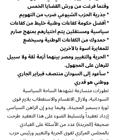
وقتما فرغت من ورش القضايا الخمس
* جذرية الحزب الشيوعي ضرب من التهويم
* أفضل حكومة كفاءات وطنية خليط من كفاءات
سياسية ومستقلين يتم اختيارهم بمنهج صارم
* حمدوك من الكفاءات الوطنية وسيخضع
للمعايرة اسوة بالآخرين
* الحرية والتغيير ومصر بينهما أزمة ثقة ولا سبيل
للرهان على المجهول.
* سأعود إلى السودان منتصف فبراير الجاري
ووطني هو قدري
تطورات متسارعة تشهدها الساحة السياسية
السودانية، ولازال الانقسام والاستقطاب يلازم قوى
ثورة ديسمبر المجيدة.. وفيما يبدو إن الراهن السياسي
إزداد تعقيداً ولتسليط الضوء على هذا التعقيد طرحت
صحيفة (الجريدة) عدد من الأسئلة على القيادي
بالمجلس المركزي لقوى الحرية والتغيير ورئيس حزب