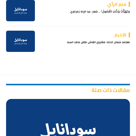
منبر الرأي
وتَهَيَّأْتُ لِزَخَّاتِ الْفُصُولْ! … شعر: عبد الإله زمراوي
الأخبار
معتمد شمال الدلتا: مشروع القاش طفل فاقد السند
مقالات ذات صلة