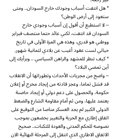
* هل انتفت أسباب وجودك خارج السودان.. ومتى
ستعود إلى أرض الوطن؟
– لا استطيع أن أقول إن أسباب وجودي خارج
السودان قد انتفت، لكني عائد حتما منتصف فبراير
ووطني هو قدري، وهذه هي المرة الأولى في تاريخ
حياتي لست عقود أغيب عن بلادي لثمانية شهور.
* كيف تنظر للمشهد والراهن السياسي .. وبرأيك إلى
أين تمضي البلاد؟
– واضح من مجريات الأحداث وتطوراتها أن الانقلاب
قد فشل تماما، وعجز قادته من إيجاد مخرج أو إعلان
حكومة، والحصول على دعم دولي أو إيجاد حاضنة
يعتمد عليها، ومن ثم أمام مقاومة الشارع والضغط
الدولي الكبير لم يجد العسكر مناصا من التوقيع على
اتفاق إطاري مع الحرية والتغيير يخضعون بموجب
نصوصه للحكم المدني والعودة للثكنات.. صحيح
الاتفاق الاطاري الذي انتقل إلى المرحلة النهائية الان