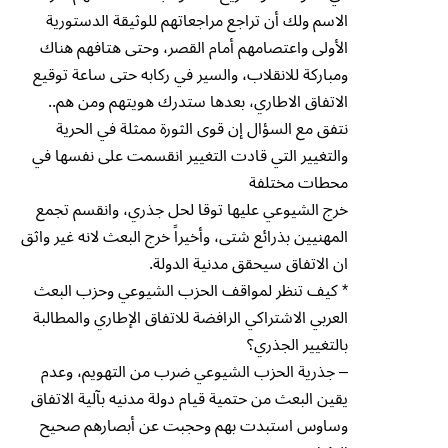
الاسم ولك أن تراجع مراجعاتهم للوثيقة الدستورية
الأولى واعتصامهم أمام القصر، وحتى هتافهم هناك
ومباركة للانقلاب، والسير في ركابه حتى ساعة توقيع
الاتفاق الاطاري، بعدها ستدرك هويتهم ومن هم..
نتفق مع السؤال إن قوى الثورة ممثلة في الحرية
والتغيير التي قادت التغيير انقسمت على نفسها في
محطات مختلفة
خرج الشيوعي عليها توقا لحل جذري، وانقسم تجمع
المهنيين بذرائع شتى، وأخيراً خرج البعث لانه غير واثق
ان الاتفاق سيحقق مدنية الدولة.
* كيف تنظر لمواقف الحزب الشيوعي وحزب البعث
العربي الاشتراكي الرافضة للاتفاق الإطاري والمطالبة
بالتغيير الجذري؟
– جذرية الحزب الشيوعي ضرب من التهويم، وعدم
يقين البعث من حتمية قيام دولة مدنيه بآلية الاتفاق
وساوس استبدت بهم وحجبت عن أبصارهم صحيح