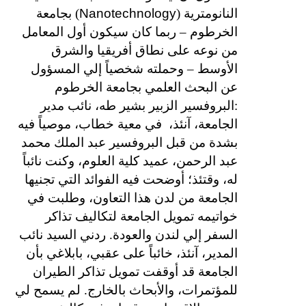
Nanotechnology
النانومترية (
) بجامعة
الخرطوم – ربما كان سيكون أول المعامل
من نوعه على نطاق أفريقيا والشرق
الأوسط – وحملته شخصياً إلي المسؤول
عن البحث العلمي بجامعة الخرطوم
:البروفسير الزبير بشير طه، نائب مدير
الجامعة، آنئذ،
في معية خطاب، موصياً فيه
بشدة من قبل البروفسير عبد الملك محمد
عبد الرحمن، عميد كلية العلوم، وكنت نائباً
له، وقتئذ؛ أوضحت فيه الفوائد التي تجنيها
الجامعة من لدن هذا التعاون، وطلبت في
خواتيمه تمويل الجامعة لتكاليف تذاكر
السفر إلي لندن والعودة. ردني السيد نائب
المدير، آنئذ، خائباً على عقبي، بابلاغي بأن
الجامعة قد أوقفت تمويل تذاكر الطيران
للمؤتمرات، والأبحاث بالخارج. لم يسمح لي