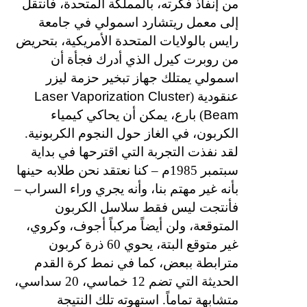
من إنفاذ فكرته، بالمملكة المتحدة، فانتقل
إلى معمل ريتشارد اسمولي في جامعة
رايس بالولايات المتحدة الأمريكية، بتحريض
من روبرت كيرل الذي أدرك فجأة أن
اسمولي يمتلك جهاز تبخير حزمة ليزر
Laser Vaporization Cluster
عنقودية (
Beam
) بارع، يمكن أن يحاكي كيمياء
الكربون، في الغاز حول النجوم الكربونية.
لقد نفذت التجربة التي اقترحها في بداية
سبتمبر 1985م – كنا نعتقد نحن طلابه حينها
بأنه غير مهتم بنا، وأنه يجري وراء السراب –
فأنتجت ليس فقط سلاسل الكربون
المتوقعة، ولن أيضاً مركباً أجوف، وكروي،
غير متوقع البتة، يحوي 60 ذرة كربون
مترابطة ببعض، كما في نمط كرة القدم
الحديثة التي تضم 12 خماسي، 20 سداسي،
متشابهة تماماً. استهوته تلك النتيجة