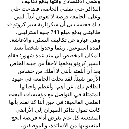
وضعي الاقتصادي وقتها بدفع تكاليف
التذاكر على نفقتي الخاصة، فضاعت علي
وعلى الجامعة فرصة لا تعوض أبداً. ليس
ذلك فحسب بل أن سكرتارية سير كروتو قد
طالبتني بدفع مبلغ 748 جنيه استرليني،
وهي عبارة عن تكاليف السكن، والاعاشة،
لمدة اسبوعين، ريثما وجدوا شخصاً يسد
المكان المخصص لي منذ عدة شهور؛ فقام
السير كروتو بدفعها لاحقاً من جيبه الخاص،
بعد أن أبلغته بأنني لا أملك من خشاش
الأرض شيئاً. لقد تخلت الجامعة في عهود
الظلام تلك، عن أهم، وأعظم واجباتها
المتمثلة في التواصل مع مؤسسات البحث
العلمي العالمية؛ في حين أننا كنا نعلم بأنها
كانت تمول تذاكر الطيران إلى الأراضي
المقدسة كل عام بغرض أداء فريضة الحج
لمنسوبيها من الأساتذة، والموظفين،