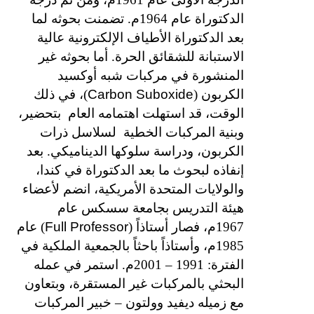
الدكتوراة عام 1964م. تضمنت بحوثه لما
بعد الدكتوراة الأطياف الإلكترونية عالية
الاستبانة للشقائق الحرة. أما بحوثه غير
المنشورة في مركبات شبه أوكسيد
Carbon Suboxide
الكربون (
)، في ذلك
الوقت، قد استهلت اهتمامه العام
بتحضير،
وبنية المركبات الخطية
لسلاسل ذرات
الكربون، ودراسة سلوكها الديناميكي. بعد
إنفاذه لبحوث ما بعد الدكتوراة في كندا،
والولايات المتحدة الأمريكية، انضم لأعضاء
هيئة التدريس بجامعة سسكس عام
Full Professor
1967م، فصار أستاذاً (
) عام
1985م، وأستاذاً باحثاً بالجمعية الملكية في
الفترة: 1991 – 2001م. استمر في عمله
البحثي بالمركبات غير المستقرة، وبتعاون
مع زميله ديفيد وولتون – خبير المركبات