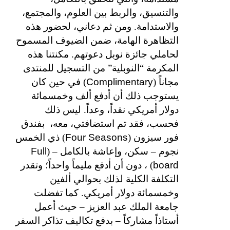
والتنسيق، والربط بين العلوم، والمجتمع،
والاستدامة. ومن ثم دعاني، لحضور هذه
التظاهرة الهامة، ضمن الضيوف المسموح
لحاملي جائزة نوبل دعوتهم. مكنتنا هذه
المكرمة “النوبلية” من التسجيل للمنتدى
Complimentary
مجاناً (
) في حين كان
يستوجب ذلك أن أدفع ألف وخمسمائة
دولار أمريكي نقداً، وعداً. ليس ذلك
فحسب، فقد تم استضافتي، معه،
بفندق
Four Seasons
فور سيزون (
) ذي الخمس
Full
نجوم – سكن، وإعاشة بالكامل – (
board
) ، دون أن أدفع مليماً واحداً؛ وتقدر
التكلفة الكلية لذلك بحوالي ألفين
وخمسمائة دولار أمريكي. كما تفضلت
جامعة الملك عبد العزيز – حيث أعمل
أستاذاً مشاركاً – بدفع تكاليف تذاكر السفر