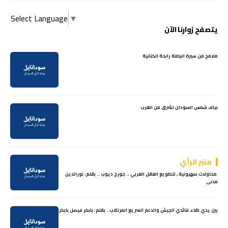
Select Language
▼
يتصفح زوارنا الآن
ملامح من سيرة البطلة رابحة الكنانية
نيالا، شمس السودان تشرق من الغرب
منبر الرأي
‏ محاولات صهيونية , لتطويع العقل العربي .. جورج ديوب .. بقلم: نورالدين
مدنى
بين يدي لقاء قائدي الجيش والدعم السريع المرتقب.. بقلم: بابكر فيصل بابكر