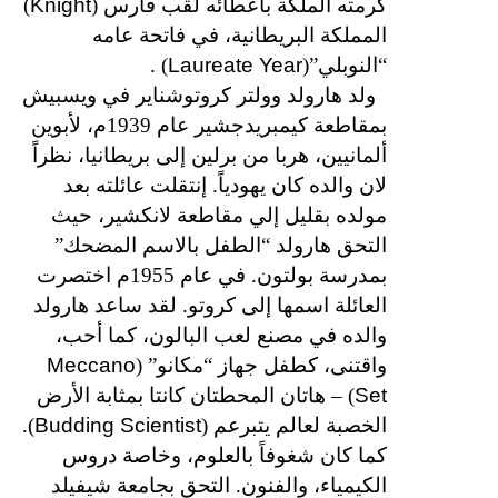
Knight
كرمته الملكة باعطائه لقب فارس (
)
المملكة البريطانية، في فاتحة عامه
Laureate Year
“النوبلي”(
) .
ولد هارولد وولتر كروتوشناير في ويسبيش
بمقاطعة كيمبريدجشير عام 1939م، لأبوين
ألمانيين، هربا من برلين إلى بريطانيا، نظراً
لان والده كان يهودياً. إنتقلت عائلته بعد
مولده بقليل إلي مقاطعة لانكشير، حيث
التحق هارولد “الطفل بالاسم المضحك”
بمدرسة بولتون. في عام 1955م اختصرت
العائلة اسمها إلى كروتو. لقد ساعد هارولد
والده في مصنع لعب البالون، كما أحب،
Meccano
واقتنى، كطفل جهاز “مكانو” (
Set
) – هاتان المحطتان كانتا بمثابة الأرض
Budding Scientist
الخصبة لعالم يتبرعم (
).
كما كان شغوفاً بالعلوم، وخاصة دروس
الكيمياء، والفنون. التحق بجامعة شيفيلد