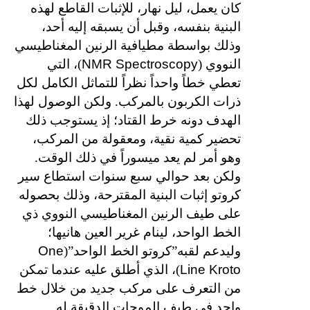
كان يعمل، ليل نهار، للإثبات القاطع لهذه
البنية بنفسه، وقبل أن يسبقه إليه أحد،
وذلك بواسطة مطيافية الرنين المغناطيسي
NMR Spectroscopy
النووي (
)، التي
تعطي خطاً واحداً نظراً للتماثل الكامل لكل
ذرات الكربون بالمركب. ولكن الوصول لهذا
الهدف دونه خرط القتاد؛ إذ يستوجب ذلك
تحضير كمية نقية، ومعقولة من المركب،
وهو أمر لم يعد ميسوراً في ذلك الوقت.
ولكن بعد حوالي سبع سنوات استطاع سير
كروتو إثبات البنية المقترحة، وذلك بحصوله
على طيف الرنين المغناطيسي النووي ذي
الخط الواحد، لينام غرير العين هانيها؛
One
وليدعم لقبه”كروتو الخط الواحد”(
Line Kroto
)، الذي أطلق عليه عندما تمكن
من التعرف على مركب جديد من خلال خط
واحد في طيف الموجات الدقيقة له.