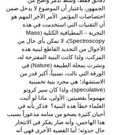
دقائق فقط، وسط تذمر واضح من
الجمهور، باعتبار أن الموضوع لا يدخل ضمن
اختصاصات المؤتمر. الأمر الآخر المهم هو
أن التقنيات التي استخدمت في هذه
Mass
التجربة – المطيافية الكتلية (
Spectroscopy
)، لا تمكن بأي حال من
الأحوال من التحديد القاطع لبنية هذه
المركب، ولذا كانت البنية المقترحة له،
Nature
ونشرت بمجلة الطبيعة (
) في
الورقة التي نالت، نسبياً، أكبر قدر من
الاستشهاد؛ هي مجرد بنية تخمينية
speculative
(
)، ولذا كان سير كروتو
مهموماً بقضيتين: الأولى، ماذا لو أثبت
العلماء خطأ هذه البنية؟
فذكر بأنه في
أحيان كثيرة يصحو من منامه مذعوراً بسبب
هذا الهاجس، وأنه صار يفكر في الانتحار
حال حدوثه؛ أما القضية الأخرى فهي أنه