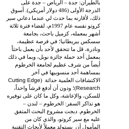
بالطيران: جدة – الرياض – جدة على
الدرجة الأولى (486 دولار أمريكي). أسوق
ذلك، لأقارنه بما حدث لي عندما دعاني سير
كروتو نفسه عام 1997م، لقضاء فترة ثلاثة
أشهر بمعمله، كزميل باحث، بجامعة
سسكس ببريطانيا؛ في فرصة عظيمة،
ونادرة، قل ما تتحقق لأحد بأن يعمل باحثاً
بمعمل أحد حملة جائزة نوبل، وبما في ذلك
أيضاً من شرف عظيم لجامعة الخرطوم
بمساهمة أحد منسوبيها في آخر
Cutting Edge
الاكتشافات العلمية حداثة
(
Research
)؛ ودون أن أدفع قرشاً واحداً،
للسكن، والإعاشة، وكل ما كان على توفيره
هو تذاكر السفر: الخرطوم – لندن –
الخرطوم. دبجت مشروع البحث المتفق
عليه مع سير كروتو، والذي كان من
المأمول أن
يستولد معملاً لأبحاث التقنية