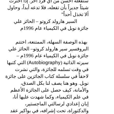
ستفعله أحسن من أي فرد آخر. إذا اخترت
شيئاً جديراً بأن تفعله، فلا تدعه أبداً، وحاول
ألا تخذل أحداً”
السير هارولد كروتو – الحائز علي
جائزة نوبل في الكيمياء عام 1996م
بهذه الوصفة السهلة، الممتنعة، اختتم
البروفسير سير هارولد كروتو– الحائز علي
جائزة نوبل في الكيمياء عام 1996م –
Autobiography
سيرته الذاتية (
) التي كتبها
في وقت تسلمه للجائزة، والتي نشرت
لاحقاً في سلسلة كتاب الجائزين على جائزة
نوبل. وهو هنا يصف لنا بكل الصدق،
والأمانة، كيف حصل على الجائزة الأعظم
في علم الكيمياء، وكما شهدت عليها أنا،
إبان إعدادي لرسالتي الماجستير،
والدكتوراة، تحت إشرافه، في بواكير عقد