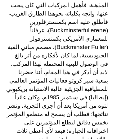
المذهلة، فأهمل المركبات التي كان يبحث
عنها، واتجه بكلياته نحوهذا الطارق الغريب،
فأطلق عليه اسم بكمنسترفلورين
Buckminsterfullerene
(
)، عرفاناً
للمعماري الأمريكي بكمنسترفولر
Buckminster Fuller
(
)، مصمم مباني القبة
الجيوديسية، لما كان لأفكاره من أثر بالغ
في الوصول للبنية المحتملة لهذا المركب.
لابد أن أذكر في هذا المقام، أننا حضرنا
بمعية سير كروتو فعاليات المؤتمر العالمي
للمطيافية الجزيئية عالية الاستبانة بريكيوني
(إيطاليا) في سبتمبر 1985م، وكان عائداً
لتوه من أمريكا بعد أن أجري التجربة، ونشر
نتائجها؛ فطلب أن يسمح له منظمو المؤتمر
بخمس دقائق ليطلع المؤتمرين على
اختراقاته الجبارة؛ فبعد لأي أعطي ثلاث