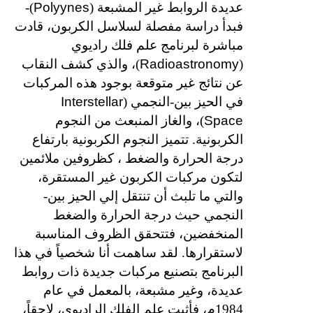
Polyynes
عديدة الروابط غير المشبعة (
)-
فبدأ دراسة مفصلة لسلاسل الكربون، قادت
مباشرة لبرنامج علم فلك راديوي
Radioastronomy
(
)، والذي كشف النقاب
عن نتائج غير متوقعة بوجود هذه المركبات
Interstellar
في الحيز بين-النجمي (
Space
)، والغاز المنبعث من النجوم
الكربونية. تتميز النجوم الكربونية بارتفاع
درجة الحرارة والضغط ، كظروفين ملائمين
لتكون مركبات الكربون غير المستقرة،
والتي ما تلبث أن تنتقل إلي الحيز بين-
النجمي حيث درجة الحرارة والضغط
المنخفضين، فتتحقق الظروف المناسبة
لاستقرارها. لقد ساهمت أنا شخصياً في هذا
البرنامج بتصنيع مركبات جديدة ذات روابط
عديدة، وغير مشبعة، بالمعمل في عام
1984م، فأثبت علم الفلك الراديوي، لاحقاً،