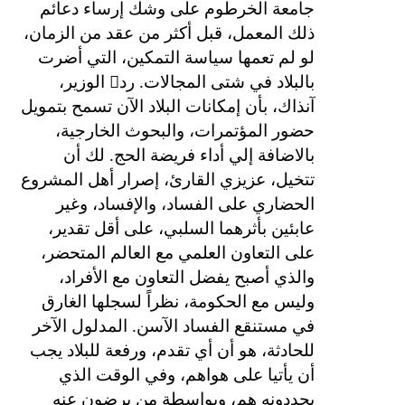
جامعة الخرطوم على وشك إرساء دعائم
ذلك المعمل، قبل أكثر من عقد من الزمان،
لو لم تعمها سياسة التمكين، التي أضرت

بالبلاد في شتى المجالات. رد
الوزير،
آنذاك، بأن إمكانات البلاد الآن تسمح بتمويل
حضور المؤتمرات، والبحوث الخارجية،
بالاضافة إلي أداء فريضة الحج. لك أن
تتخيل، عزيزي القارئ، إصرار أهل المشروع
الحضاري على الفساد، والإفساد، وغير
عابئين بأثرهما السلبي، على أقل تقدير،
على التعاون العلمي مع العالم المتحضر،
والذي أصبح يفضل التعاون مع الأفراد،
وليس مع الحكومة، نظراً لسجلها الغارق
في مستنقع الفساد الآسن. المدلول الآخر
للحادثة، هو أن أي تقدم، ورفعة للبلاد يجب
أن يأتيا على هواهم، وفي الوقت الذي
يحددونه هم، وبواسطة من يرضون عنه