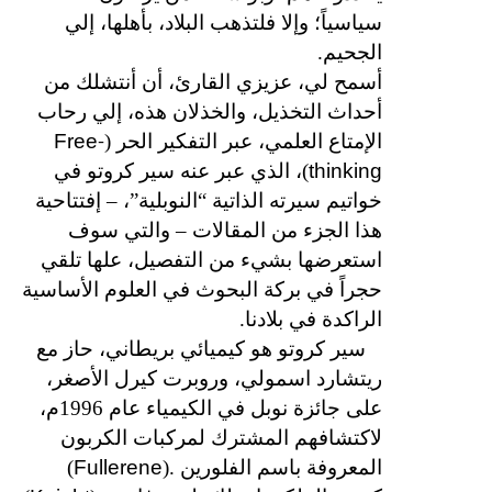
سياسياً؛ وإلا فلتذهب البلاد، بأهلها، إلي
الجحيم.
أسمح لي، عزيزي القارئ، أن أنتشلك من
أحداث التخذيل، والخذلان هذه، إلي رحاب
Free-
الإمتاع العلمي، عبر التفكير الحر (
thinking
)، الذي عبر عنه سير كروتو في
خواتيم سيرته الذاتية “النوبلية”، – إفتتاحية
هذا الجزء من المقالات – والتي سوف
استعرضها بشيء من التفصيل، علها تلقي
حجراً في بركة البحوث في العلوم الأساسية
الراكدة في بلادنا.
سير كروتو هو كيميائي بريطاني، حاز مع
ريتشارد اسمولي، وروبرت كيرل الأصغر،
على جائزة نوبل في الكيمياء عام 1996م،
لاكتشافهم المشترك لمركبات الكربون
Fullerene
المعروفة باسم الفلورين .(
)