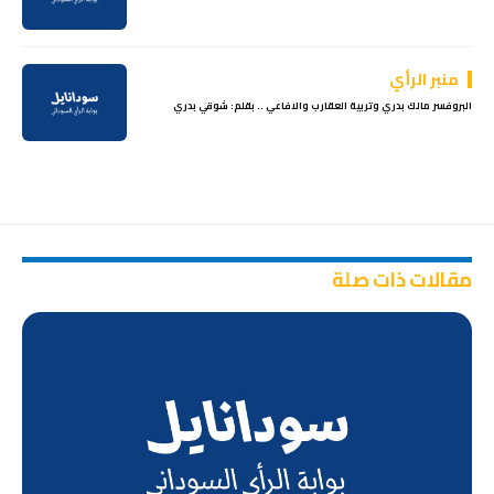
منبر الرأي
البروفسر مالك بدري وتربية العقارب والافاعي .. بقلم: شوقي بدري
مقالات ذات صلة