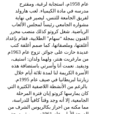
عام 1958م، استجابة لرغبة، ومقترح
مدرسه في مادة الكيمياء. لعب هارولد
لفريق الجامعة للتنس، ليصير في نهاية
مشواره الجامعي رئيساً لمجلس الألعاب
الرياضية. شغل كروتو كذلك منصب محرر
الفنون بمجلة “سهام” الطلابية، فقام بإعداد
أغلفتها، وملصقاتها، كما صمم أغلفة كتب
عديدة حازت على جوائز. تزوج عام 1963م
من مارغريت هنتر، ولهما ولدان: استيف،
وديفيد. نعمت أنا وأسرتي باستضافة هذه
الأسرة الكريمة لنا لمدة ثلاثة أيام خلال
زيارتنا لبريطانيا في صيف عام 1995م.
بالرغم من الأنشطة اللاصفية الكثيرة التي
كان يمارسها كروتو إبان فترة المرحلة
الجامعية، إلا أنه وجد وقتاً كافياً للدراسة،
مما مكنه من احراز بكالريوس الشرف من
الدرجة الأولى عام 1961م، ومن ثم درجة