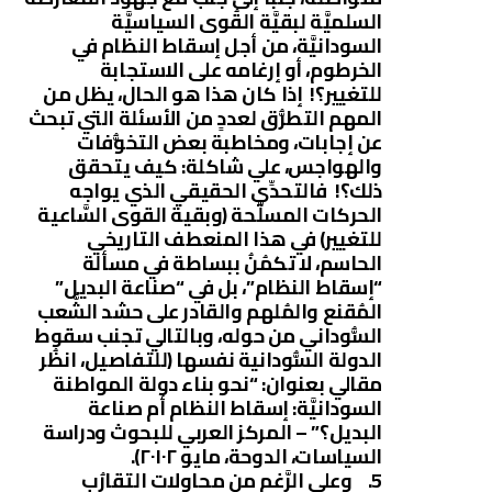
السلميَّة لبقيَّة القُوى السياسيَّة
السودانيَّة، من أجل إسقاط النظام في
الخرطوم، أو إرغامه على الاستجابة
للتغيير؟! إذا كان هذا هو الحال، يظل من
المهم التطرُّق لعددٍ من الأسئلة التي تبحث
عن إجابات، ومخاطبة بعض التخوُّفات
والهواجس، علي شاكلة: كيف يتحقق
ذلك؟! فالتحدِّي الحقيقي الذي يواجه
الحركات المسلَّحة (وبقية القوى السَّاعية
للتغيير) في هذا المنعطف التاريخي
الحاسم، لا تكمُنُ ببساطة في مسألة
“إسقاط النظام”، بل في “صناعة البديل”
المُقنع والمُلهم والقادر على حشد الشَّعب
السُّوداني من حوله، وبالتالي تجنب سقوط
الدولة السُّودانية نفسها (للتفاصيل، انظُر
مقالي بعنوان: “نحو بناء دولة المواطنة
السودانيَّة: إسقاط النظام أم صناعة
البديل؟” – المركز العربي للبحوث ودراسة
السياسات، الدوحة، مايو ٢٠١٠٢).
5. وعلى الرَّغم من محاولات التقارُب