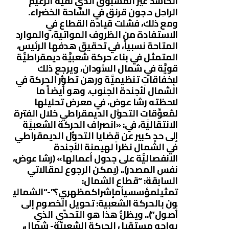
الحاشد غير المسبوق الذي لقيه الزعيم
الراحِل د.جون قرنق في السَّاحة الخضراء.
ومع ذلك، فشلت قيادة القطاع في
الاستفادة من الظروف المواتية، والموارد
المتاحة نسبياً، في تحقيق هدفها الرئيس،
المتمثل في بناء حركة شعبيَّة ديمقراطيَّة
قويَّة في شمال السُّودان، ويرجع ذلك
لإخفاقاتٍ تنظيميَّة ورهن تطوُّر الحركة في
الشمال لأجندة الجنوب. وهو أيضاً ما
لاحظته رشا عوض، في معرض تحليلها
لمُعوِّقات التحوُّل الديمقراطي خلال الفترة
الانتقاليَّة، في: «انصراف الحركة الشعبيَّة
إلى حدٍ كبير عن قضايا التحوُّل الديمقراطي
في الشمال نظراً لهيمنة الأجندة
الانفصاليَّة على جدول أعمالها» (رشا عوض،
نفس المصدر).. (يمكن الرجوع لمقالاتي
السابقة: “قطاع الشمال:
تمثيلمؤسسيأمإشراكمظهري؟”-“الشمالي
ون بالحركة الشعبية: تحويل الخصوم إلى
أصول”).. ويظلُّ هذا هو التحدِّي الذي
يواجه مستقبل الحركة الشعبيَّة- شمال،