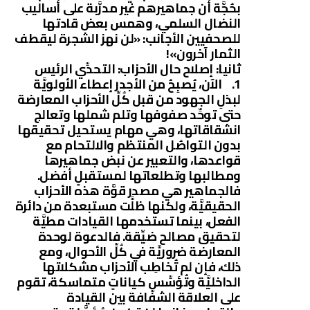
بحُجَّة أن جماهيرهم غير مدرَّبة على أساليب
النضال السلمي، وهمس بعض قادتها
للصحفيين الأجانب: «لن نهز الشجرة ليقطف
الثمار آخرون»!
ثانيا: إصلاح حال الأحزاب: التحدِّي الرئيس
1. الآن، يُصبِحُ من الأجدر إعطاء الأولويَّة
لبذلِ الجهود من قبل كُلِّ الأحزاب المعارضة
حتى توحِّد صفوفها وتلم شملها وتعالج
انشقاقاتها، وهي مهام يستحيل تحقيقها
بدون التواصُل المنتظم والالتحام مع
قواعدها، والتعبير عن نبض جماهيرها
ومطالبها وتطلعاتها لمستقبلٍ أفضل.
فالجماهير هي مصدر قوَّة هذه الأحزاب
الحقيقيَّة، ولكنها ظلَّت مستبعدة من دائرة
الفعل، بينما تستخدمها القيادات مطيَّة
لتحقيق مصالح ضيِّقة. فالدعوة لوحدة
المعارضة ضروريَّة في كُلِّ الأحوال، ومع
ذلك، فإن لم تُخاطِب الأحزاب مشكلاتها
الداخليَّة وتُؤسِّس كياناتٍ متماسكة، تقوم
على العلاقة الشفَّافة بين القيادة