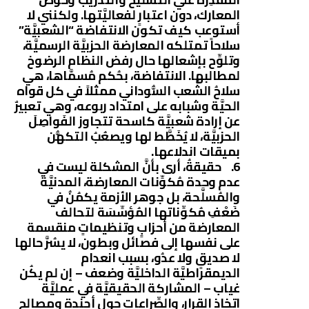
المعارك، دون اعتبارٍ لفعاليَّتها. ولكنني لا
أستوعب كيف تكون الانتفاضة “الشعبيَّة”
سلاحاً تمتلكه المعارضة الحزبيَّة الرسميَّة،
وتلوِّح بإشعالها حال رفض النظام الرضوخ
لمطالبها. الانتفاضة، بحُكم مُسمَّاها، هي
سلاحُ الشَّعب السُّوداني ممثلاً في كل قواه
الحيَّة وشبابه على امتداد ربوعه، وهي تعبيرٌ
عن إرادة شعبيَّة كاسحة تتجاوز الفَواصِلَ
الحزبيَّة، لا يُخَطَّط لها ويصعُبُ التكهُّن
بميقات اندلاعها.
6. حقيقةُ، أرى بأنَّ المشكلة ليست في
عدم وحدة مُكوِّنات المعارضة، المدنيَّة
والمُسلَّحة، بل جوهر الأزمة يكمُنُ في
ضَعْفِ مُكوِّناتها المُؤسِّسَة لتحالف
المعارضة من أحزابٍ وتنظيماتٍ منقسمة
على نفسها إلى فصائل وبطون، لا يسُرَّ حالها
لا صديقٍ ولا عدُو، بسبب انعدام
الديمقراطيَّة الداخليَّة وضعف – إن لم يكُن
غياب – المشاركة الحقيقيَّة في عمليَّة
اتخاذ القرار، والصِّراعات حول أجندة ومصالح