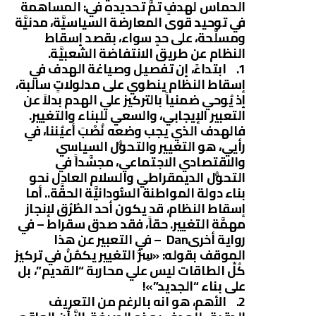
الحماس لهدفٍ تمَّ تحديده في: المساهمة
في توحيد قوى المعارضة السياسيَّة، مدنيَّة
ومسلَّحة، على حدٍ سواء، بقصد إسقاط
النظام عن طريق الانتفاضة الشعبيَّة.
1. ابتداءً، إن تفصيل وصياغة الهدف في
إسقاط النظام ينطوي على مدلولاتٍ سالبة،
إذ يُوحي ضمنياً بالتركيز علي الهدم بدلاً عن
التعبير الإيجابي، والسعي للبناء والتغيير.
فالهدف الذي يجب وضعه نُصْبَ أعيُننا، في
رأيي، هو التغيير والتحوُّل السياسي
والاقتصادي الاجتماعي، مجسَّداً في
التحوُّل الديمقراطي والسلام العادل نحو
بناء دولة المواطنة السُّودانيَّة الحقَّة.. أما
إسقاط النظام، قد يكون أحد الطُرُق لإنجاز
مهمَّة التغيير. حقاً، فقد صدق سقراط – في
رواية أخرىDan – في التعبير عن هذا
الموقف بقوله: «سِرُّ التغيير يكمُنُ في تركيز
كُلِّ الطاقات ليس علي محاربة “القديم”، بل
على بناء “الجديد”»!
2. الأهم، هو انه بالرغم من التعريف