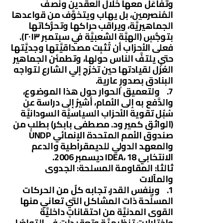
وتفاعَلَ معها خلال العقدين ونصف
المُنصرمين، بل يهاب ويتخوَّف من قواعدها
الجماهيريَّة، ويراقب حراكها وتحرُّكاتها
بتوجُّسٍ (الهبَّة الشعبيَّة في سبتمبر ٢٠١٣).
فعلى الأحزاب أن تُثبِت مصداقيَّتها وجديَّتها
حتى يلتفَّ الناس حولها، وتطمئن الجماهير
العُزْل لقيادتها حين تخرُج إلي الشارع لتواجه
البنادق بصدورٍ عارية.
7. ولتعميق الحوار حول هذا الموضوع،
والدَّفع به إلى الأمام، أشيرُ إلى دراسة عن
سُبُل تقوية الأحزاب السياسيَّة السودانيَّة
(الواثق كمير ود. مصطفى بابكر) بطلبٍ من
صندوق الأمم المتحدة الإنمائي UNDP
والمعهد الدولي للديمقراطية والدعم
الانتخابي IDEA، 18 ديسمبر 2006.
ثالثا: المقاومة المسلحة: الجدوى
والمآلات
1. وبنفس القدر، تجابه كلٌ من الحركات
المسلَّحة ذات المشاكل التي تعاني منها
القوى المدنيَّة من احتقاناتٍ داخليَّة
واختلالاتٍ تنظيميَّة وتعقيداتٍ في التواصُل