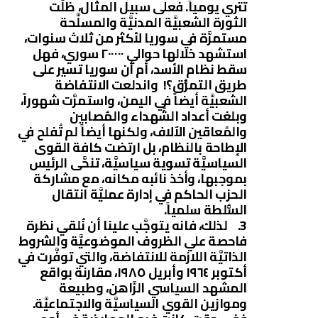
تتري يومياً. فعلى سبيل المثال، ظلَّت
الثورة الشعبيَّة المدنيَّة والمسلَّحة
مستمرَّة في سوريا لأكثر من ثلاث سنوات،
استشهد خلالها حوالي ٢٠٠٠٠٠ سوري، فهل
سقط نظام الأسد، أم أن سوريا تسير على
طريق التمزُّق؟! واندلعت الانتفاضة
الشعبيَّة أيضاً في اليمن، واستمرَّت شهوراً،
وبلغت أعداد الشُهداء والمُصابين
والمُعاقين الآلاف، ولكنها أيضاً لم تُفلح في
الإطاحة بالنظام، بل ارتضت كافة القوى
السياسيَّة تسوية سياسيَّة، تنحَّى الرئيس
بموجبها، وأخذ نائبه مكانه، مع مشاركة
الحزب الحاكم في إدارة عمليَّة انتقال
السُّلطة سلمياً.
3. لذلك، فانه يتوجَّب علينا أن نُلقي نظرة
فاحصة علي الظروف الموضوعيَّة والشروط
الذاتيَّة اللازمة للانتفاضة، والتي توفَّرت في
أكتوبر ١٩٦٤ وأبريل ١٩٨٥، مقارنة بواقع
المشهد السياسي الرَّاهن، وطبيعة
وموازين القوي السياسيَّة والاجتماعيَّة.