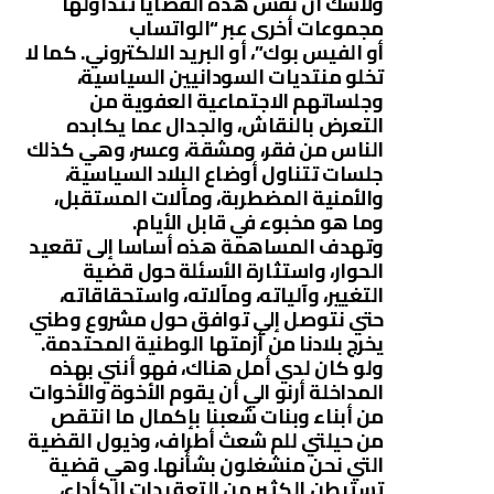
ولاشك أن نفس هذه القضايا تتداولها
مجموعات أخرى عبر “الواتساب
أو الفيس بوك”، أو البريد الالكتروني. كما لا
تخلو منتديات السودانيين السياسية،
وجلساتهم الاجتماعية العفوية من
التعرض بالنقاش، والجدال عما يكابده
الناس من فقر، ومشقة، وعسر، وهي كذلك
جلسات تتناول أوضاع البلاد السياسية،
والأمنية المضطربة، ومآلات المستقبل،
وما هو مخبوء في قابل الأيام.
وتهدف المساهمة هذه أساسا إلى تقعيد
الحوار، واستثارة الأسئلة حول قضية
التغيير، وآلياته، ومآلاته، واستحقاقاته،
حتي نتوصل إلي توافق حول مشروع وطني
يخرج بلادنا من أزمتها الوطنية المحتدمة.
ولو كان لدي أمل هناك، فهو أنني بهذه
المداخلة أرنو الي أن يقوم الأخوة والأخوات
من أبناء وبنات شعبنا بإكمال ما انتقص
من حيلتي للم شعث أطراف، وذيول القضية
التي نحن منشغلون بشأنها. وهي قضية
تستبطن الكثير من التعقيدات الكأداء،