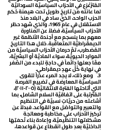
المُتزَعْزِع في الأحزاب السياسيَّة السودانيَّة
لما عانته من تاريخٍ طويل تحت هيمنة حُكم
الحزب الواحد، الذي ساد في البلاد منذ
الاستقلال في عام 1965، والذي شهد حظر
الأحزاب السياسيَّة، فضلاً عن المناورة
معهم بما ينسجم مع أجندة الأنظمة غير
الديمقراطيَّة المتعاقبة. خلال هذا التاريخ
المُضطرب، تمَّ حرمان الأحزاب السياسيَّة من
الموارد الحيويَّة، سواء الماديَّة أو البشريَّة،
مِمَّا جعلها دائماً في حاجةٍ للبدء من الصِّفر
في نهاية كُلِّ عهدٍ ديمقراطي.
3. ومع ذلك، لا يجد المرء عذراً للقوى
السياسيَّة المعارضة في تضييع الفرصة
التي أتاحتها الفترة الانتقاليَّة (٢٠٠٥-٢٠١١)،
المُترتبة على اتفاقيَّة السلام الشامل، بما
أشاعته من حريَّاتٍ نسبيَّة في التنظيم
والتعبير والتواصُل مع القواعد. فبدلاً عن
تركيز الأحزاب علي مخاطبة ومعالجة
مشكلاتها التنظيميَّة، وإعادة بناء لُحمَتِهَا
الداخليَّة بعد طول انقطاع عن قواعدها،