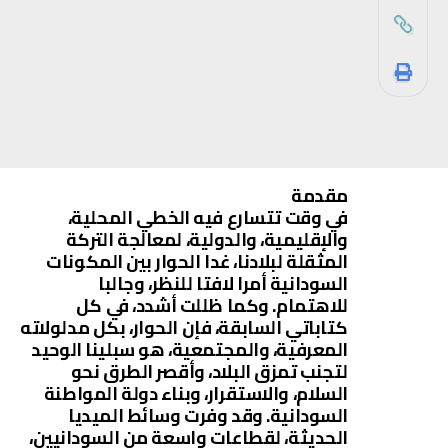
مقدمة
في وقت تتسارع فيه الخطي المحلية،
والإقليمية، والدولية، لمعالجة التركة
المثقلة لبلادنا، غدا الحوار بين المكونات
السودانية أمرا لافتا للنظر، وجالبا
للاهتمام. وكما ظللت أشدد، في كل
كتاباتي السابقة، فإن الحوار، بكل مدلولاته
المعرفية، والمجتمعية، هو سبلينا الوحيد
لتجنب تمزق البلاد، وأقصر الطرق نحو
السلام، والاستقرار، وبناء دولة المواطنة
السودانية. وقد وفرت وسائط الميديا
الحديثة، لقطاعات واسعة من السودانيين،