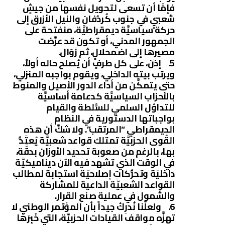
فإمَّا أن تسعى لتحويل نفسها من جيشٍ
شعبيٍ في جنوب كُردُفان والنيل الأزرق إلى
حركة سياسيَّة ديمقراطيَّة، منفتحة على
الجمهور المدني، أو تكون قد عرَّضت
مصيرها إلى اضمحلالٍ، ثم زَوَال.
5. إذن، على كل طرفٍ أن يُصلح حاله أولاً،
ويرتب بيته الداخلي، ويقوم بواجبه المنزلي،
حتى يتمكَّن من أداء الدور الأصيل والمنوط
بالأحزاب السياسيَّة كدعامة أساسيَّة
للتداوُل السلمي للسُّلطة والقيام
بواجباتها الدستورية في النظام
الديمقراطي “المرتقب”. ولا شكَّ أن هذه
القُوى الحزبيَّة تمتلك قواعد شعبيَّة يُعتَدُّ
بها، بالرغم من صعوبة تحديد الأوزان بدقَّة،
في الوقت الذي تشهد فيه الآن ديناميكيَّة
داخليَّة وتحرُّكاتٍ إصلاحيَّة استجابة لمطالب
القواعد الشعبيَّة الداعية للمشاركة
والشُمول في عملية صنع القرار.
6. ولعلَّنا نُدرِكُ جيداً بأن المؤتمر الوطني لا
تهزَّه مواقف القيادات الحزبيَّة، التي خَبِرَهَا