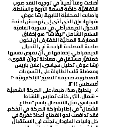
أضاعت وقتاً ثميناً في توجيه النقد صوب
الاتفاقيَّة، خاصَّة قسمة الثروة والسُّلطة.
وأصابت الصحفيَّة النابهة، رشا عوض،
بقولها: «إن الذي أدَّى إلى تهميش أجندة
التحوُّل الديمقراطي في تسوية اتفاقيَّة
السلام الشامل “نيفاشا” هو إخفاقُ
المعارضة المدنيَّة المُفترض أن تكون
صاحبة المصلحة الراجحة في التحوُّل
الديمقراطي، إخفاقها في أن تفرض نفسها
كمتغيِّر مستقلٍ في معادلة توازُن القوى»
(رشا عوض، تحليل سياسي: إعلان باريس
ومعضلة قلب الطاولة علي التسويات
المعطوبة، صحيفة ‘التغيير’ الإلكترونيَّة ٢٠
أغسطس ٢٠١٤).
4. ينطبق هذا، طبعاً، على الحركة الشعبيَّة
– شمال، التي كانت تمارس النشاط
السياسي قبل الانفصال باسم “قطاع
الشمال” في إطار شراكة الحركة في الحُكم.
فقد تدافعت نحو القطاع أعدادٌ غفيرة في
كل ولايات السُّودان، تجلَّت في الاستقبال