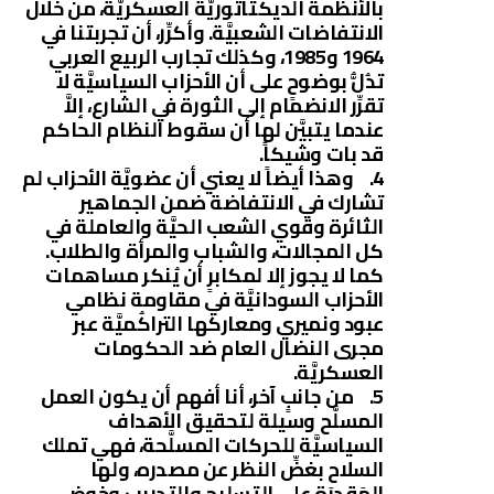
بالأنظمة الديكتاتوريَّة العسكريَّة، من خلال
الانتفاضات الشعبيَّة. وأكرِّر، أن تجربتنا في
1964 و1985، وكذلك تجارب الربيع العربي
تدُلُّ بوضوحٍ على أن الأحزاب السياسيَّة لا
تقرِّر الانضمام إلى الثورة في الشارع، إلاَّ
عندما يتبيَّن لها أن سقوط النظام الحاكم
قد بات وشيكاً.
4. وهذا أيضاً لا يعني أن عضويَّة الأحزاب لم
تشارك في الانتفاضة ضمن الجماهير
الثائرة وقوي الشعب الحيَّة والعاملة في
كل المجالات، والشباب والمرأة والطلاب.
كما لا يجوز إلا لمكابرٍ أن يُنكر مساهمات
الأحزاب السودانيَّة في مقاومة نظامي
عبود ونميري ومعاركها التراكُميَّة عبر
مجرى النضال العام ضد الحكومات
العسكريَّة.
5. من جانبٍ آخر، أنا أفهم أن يكون العمل
المسلَّح وسيلة لتحقيق الأهداف
السياسيَّة للحركات المسلَّحة، فهي تملك
السلاح بغضِّ النظر عن مصدره، ولها
المَقدِرَة علي التسليح والتدريب وخوض