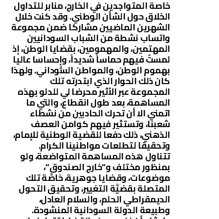
خاصة المتواجدين في الخارج، منابر للتداول
الخلاق حول الشأن الوطني. وقد كنت خلال
الشهرين الماضيين مشاركا ضمن مجموعة
واتساب نشطة من الشباب السودانيين
المهتمين، والمهمومين، بقضايا الوطن، إذ
لمستُ فيهم حماساً شديداً، وإحساسا عاليا
بهموم الوطن، والمواطن السُّوداني. ولهذا
كان ذلك الحوار الذي ابتدرته تلك
المجموعة عبر الأثير محرضا لي للدلو بهذه
المساهمة، بعد طول انقطاع، والتي ما
اتمني الا أن تحرك الحادبين من نشطاء
شعبنا، وتستثير فيهم كوامن العصف
الذهني، ذلك دفعا للقضية الوطنية للإمام،
وتحقيقا لتطلعات مواطنينا الكرام.
تتناول هذه المساهمة المتواضعة، ولو
بمنظور مختلف و”خارج الصندوق”،
موضوعات، وقضايا جوهرية، خاصَّة تلك
المتصلة بقضيَّة التغيير، وتحقيق التحول
الديمقراطي الحلم، والسلام العادل،
وطبيعة الدولة السودانية المنشودة.