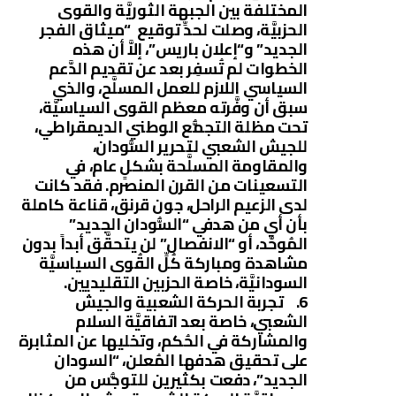
المختلفة بين الجبهة الثوريَّة والقوى
الحزبيَّة، وصلت لحدِّ توقيع “ميثاق الفجر
الجديد” و“إعلان باريس”، إلاَّ أن هذه
الخطوات لم تُسفِر بعد عن تقديم الدَّعم
السياسي اللازم للعمل المسلَّح، والذي
سبق أن وفَّرته معظم القوى السياسيَّة،
تحت مظلة التجمُّع الوطني الديمقراطي،
للجيش الشعبي لتحرير السُّودان،
والمقاومة المسلَّحة بشكلٍ عام، في
التسعينات من القرن المنصرم. فقد كانت
لدى الزعيم الراحل، جون قرنق، قناعة كاملة
بأن أي من هدفي “السُّودان الجديد”
المُوحَّد، أو “الانفصال” لن يتحقَّق أبداً بدون
مشاهدة ومباركة كُلِّ القُوى السياسيَّة
السودانيَّة، خاصة الحزبين التقليديين.
6. تجربة الحركة الشعبية والجيش
الشعبي، خاصة بعد اتفاقيَّة السلام
والمشاركة في الحُكم، وتخليها عن المثابرة
على تحقيق هدفها المُعلن، “السودان
الجديد”، دفعت بكثيرين للتوجُّس من