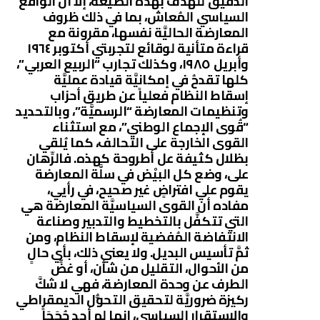
الدقيق للهدف بهذه الصيغة، إلاَّ أن الواقع
السياسي المُعاش، بما في ذلك ظروف
المعارضة الحاليَّة نفسها، مقرونة مع
قراءة متأنية لوقائع لتجربتي أكتوبر ١٩٦٤
وأبريل ١٩٨٥، وكذلك تجارب “الربيع العربي”،
كلها تقدحُ في إمكانيَّة قيادة عمليَّة
إسقاط النظام فعلياً عن طريق أحزاب
وتنظيمات المعارضة “الرسميَّة”، وبالتحديد
“قُوى الإجماع الوطني”، مع استثناء
القوى الخارجة على التحالف، كما يُلقي
بظلال كثيفة عل أطروحة كهذه. فالرِّهان
على، وضع كل البيْض في سلَّة المعارضة
يقوم علي افتراضٍ غير صحيح، في رأيي،
مفاده أن القوى السياسيَّة المعارضة هي
التي تتكفَّل بالتخطيط والتدبير وصناعة
الانتفاضة المُفضية لإسقاط النظام، ومن
ثمَّ تأسيس البديل. ولا يعني ذلك، بأي حالٍ
من الأحوال، التقليل من شأن، أو غضِّ
الطرف عن وحدة المعارضة، فهي لا شكَّ
ركيزة ضروريَّة لتحقيق التحوُّل الديمقراطي
والاستقرار السياسي، إنما لم أجد حُجَجَاً