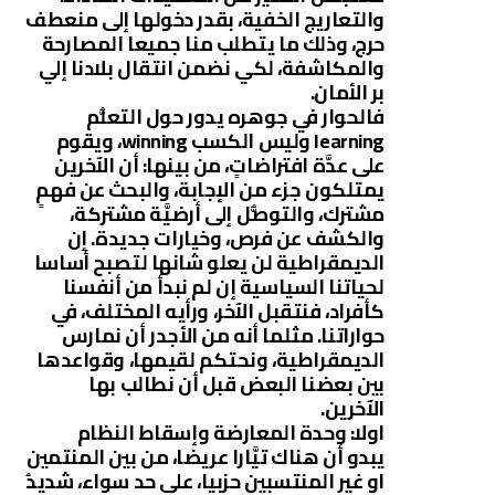
والتعاريج الخفية، بقدر دخولها إلى منعطف
حرج، وذلك ما يتطلب منا جميعا المصارحة
والمكاشفة، لكي نضمن انتقال بلادنا إلي
بر الأمان.
فالحوار في جوهره يدور حول التعلُّم
learning وليس الكسب winning، ويقوم
على عدَّة افتراضاتٍ، من بينها: أن الآخرين
يمتلكون جزء من الإجابة، والبحث عن فهمٍ
مشترك، والتوصُّل إلى أرضيَّة مشتركة،
والكشف عن فرص، وخيارات جديدة. إن
الديمقراطية لن يعلو شانها لتصبح أساسا
لحياتنا السياسية إن لم نبدأ من أنفسنا
كأفراد، فنتقبل الآخر، ورأيه المختلف، في
حواراتنا. مثلما أنه من الأجدر أن نمارس
الديمقراطية، ونحتكم لقيمها، وقواعدها
بين بعضنا البعض قبل أن نطالب بها
الآخرين.
اولا: وحدة المعارضة وإسقاط النظام
يبدو أن هناك تيَّارا عريضا، من بين المنتمين
او غير المنتسبين حزبيا، علي حد سواء، شديدُ