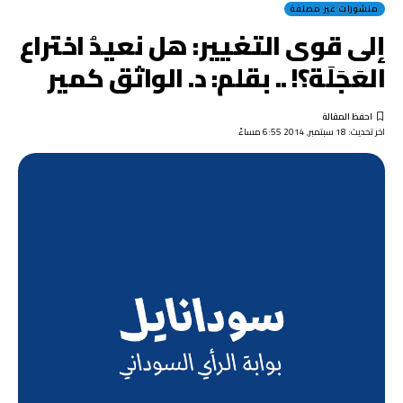
منشورات غير مصنفة
إلى قوى التغيير: هل نعيدُ اختراع
العَجَلَة؟! .. بقلم: د. الواثق كمير
اخر تحديث: 18 سبتمبر, 2014 6:55 مساءً