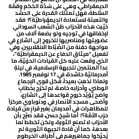
الديمقراطي، وهي على سُدَّة الحُكم وقمَّة
السُّلطة، فهل تمتلك القدرة على الحشد
والتعبئة لاستعادة الديمقراطيَّة؟! فقد
خيَّبت هذه الأحزاب ظنَّ الشَّعب السوداني
لإخفاقها في توجيه ولو بضعة آلاف من
عضويتها ومناصريها للخروج إلى الشارع في
مواجهة حفنة من الضُبَّاط الانقلابيين، وفي
تفعيل “ميثاق الدفاع عن الديمقراطيَّة”،
الذي وقعت عليه كل القيادات الحزبيَّة، ما
عدا المنتمين للجبهة الإسلامية، في ليلةٍ
أمدرمانيَّة حاشدة، في 17 نوفمبر 1985.
ولماذا نذهبُ بعيداً، فكل قوى الإجماع
الوطني، وأحزابه خاصة، لم تخرُج بخطابٍ
واضح يُؤيِّد خروج قواعدها إلى الشارع،
وأضحى مسجد الأنصار في ودنوباوي مركزاً
للمظاهرات في أمدرمان بغير قرارٍ من قيادة
حزب الأمَّة؟! أما شيخ حسن، فقد صرَّح بأن
الأحزاب لا تصنع الثورة، ولكن تخطط لما
بعدها، كما أن قادة الجبهة الثورية لم
يُحرِّكوا جماهيرهم في أطراف الخرطوم