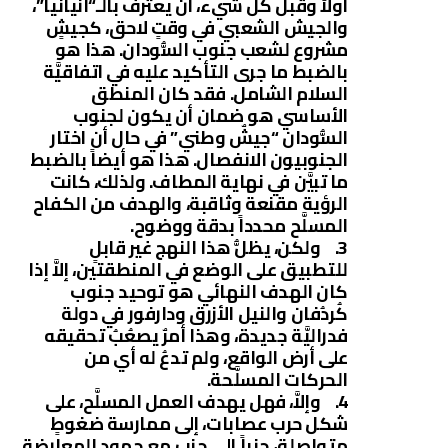
أولاً وقبل كل شيء، أن يعترف بالـ“أنيانيا”،
والجيش الشعبي في وقتٍ لاحق، كجيشٍ
مشروع لشعب جنوب السُّودان. هذا هو
بالضبط ما جرى التأكيد عليه في اتفاقيَّة
السلام الشامل. فقد كان المنطق
الأساسي هو ضمان أن يكون لجنوب
السُّودان “جيشٌ وطني” في حال أن اختار
الجنوبيون الانفصال. هذا هو أيضاً بالضبط
ما تبيَّن في نهاية المطاف. ولذلك، كانت
الرؤية مقنعة وثاقبة، والهدف من الكفاح
المسلَّح محدداً بدقة ووضوح.
3. ولكن، يظلُّ هذا النهج غير قابلٍ
للتطبيق على الوضع في المنطقتين، إلاَّ إذا
كان الهدف النهائي هو توحيد جنوب
كُردُفان والنيل الأزرق ودارفور في دولة
فدراليَّة جديدة، وهذا أمرٌ يصعُبُ تحقيقه
على أرض الواقع، ولم تدعُ له أي من
الحركات المسلَّحة.
4. وإلاَّ، فهل يهدف العمل المسلَّح، على
شكل حرب عصابات، إلى ممارسة ضغوطٍ
متواصلة، جنباً إلى جنب مع جهود المعارضة