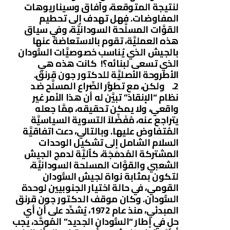
لنتيجة المتوقعة، وآفاق وسيناريوهات
المفاوضات. فهل تهدف إلى تحطيم
القوَّات المسلَّحة السودانيَّة، وفي سياق
هذه العمليَّة، تقوم بالاستعاضة عنها
بالجيش الذي يُناسب خصوصيَّات السُّودان
الذي تسعى لبنائه؟! كانت هذه هي
الأطروحة الأصليَّة للدكتور جون قرنق.
2. ولكن، مع تطوُّر الصِّراع المسلَّح ضد
نظام “الإنقاذ” تبيَّن له أن هذا الأمر غير
واقعي، ولا يمكن تحقيقه، مِمَّا جعله
يتراجع عنه، مُفَضِّلاً التسوية السياسيَّة
المُتفاوض عليها. وبالتالي، دعت اتفاقيَّة
السلام الشامل إلى تشكيل الوحدات
المشتركة المُدمَجَة، كآليَّة لدمج الجيش
الشعبي والقوَّات المسلحة السودانيَّة،
لتكون بمثابة نواة لجيش السُّودان
القومي، في حالة اختيار الجنوبيين لوحدة
السُّودان. وكان موقف الدكتور جون قرنق
المبدئي، منذ عام 1972، يُشدِّد على أن أي
حلٍ في إطار “السُّودان الجديد” المُوحَّد، يجب