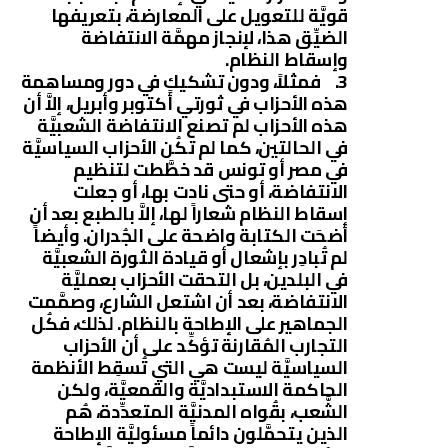
قويَّة للتعويل على المعارضة، بتعريفها
الضيِّق هذا، لإنجاز مهمَّة الانتفاضة
وإسقاط النظام.
3. فمثلاً، ودون تشكيكٍ في دور ومساهمة
هذه الأحزاب في ثورتي أكتوبر وأبريل، إلاَّ أن
هذه الأحزاب لم تصنع الانتفاضة الشعبيَّة
في الحالتين، كما لم تكُن الأحزاب السياسيَّة
في مصر أو تونس قد خطَّطت لتنظيم
الانتفاضة، أو حتى نادت بها، أو جعلت
إسقاط النظام شعاراً لها، إلاَّ بالطبع بعد أن
أضحَت الكتابة واضحة على الجُدران. وأيضاً
لم تُبادِر بإشعال أو قيادة الثورة الشعبيَّة
في البلدين، بل التحقت الأحزاب بعمليَّة
الانتفاضة، بعد أن اشتعل الشارع، وصمَّمت
الجماهير على الإطاحة بالنظام. لذلك، فكُل
التجارب المُقارنة تؤكِّد على أن الأحزاب
السياسيَّة ليست هي التي تُسقِط الأنظمة
الحاكمة الاستبداديَّة والقمعيَّة، ولكن
الشَّعب، بقُواه المدنيَّة المتعدِّدة، هُم
الذين يتحمَّلون دائماً مسئوليَّة الإطاحة