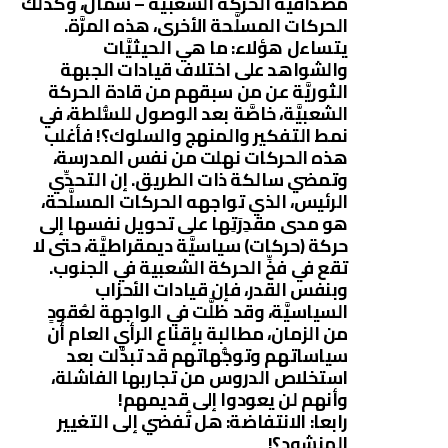
مصداقيَّة الحركة الشعبية – شمال، وكذلك
الحركات المسلَّحة الأخرى، هذه المرَّة.
يتساءل هؤلاء: ما هي الحيثيَّات
والشواهد على اختلاف قيادات الجبهة
الثوريَّة عن من سبقهم من قادة الحركة
الشعبيَّة، خاصَّة بعد الوصول للسُّلطة، في
نمط التفكير والمنهج والسلوك؟! فأغلب
هذه الحركات نهلت من نفس المدرسة،
وتمضي سالكة ذات الطريق. إن التحدِّي
الرئيس، الذي تواجهه الحركات المسلَّحة،
هو مدى مقدِرَتِها على تحويل نفسها إلى
حركة (حركات) سياسيَّة ديمقراطيَّة، حتى لا
تقع في فخِّ الحركة الشعبية في الجنوب.
وبنفس القدر، فإن قيادات الأحزاب
السياسيَّة، وقد ظلَّت في الواجهة لعُقودٍ
من الزمان، مطالبة بإقناع الرأي العام أن
سياساتهم وتوجُّهاتهم قد تبدَّلت بعد
استخلاص الدروس من تجاربها الفاشلة،
وأنهم لن يعودوا إلى قديمهم!
رابعا: الانتفاضة: هل تُفضي إلى التغيير
المنشود؟!