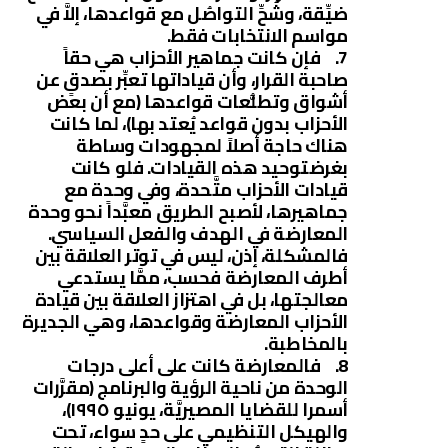
ضيِّقة، وشُحِّ التواصُل مع قواعدها، إلاَّ في
مواسم الانتخابات فقط.
7. فإن كانت جماهير الأحزاب هي حقاً
صاحبة القرار، وأن قياداتها تعبِّر بصدقٍ عن
أشواق وتطلُّعات قواعدها (مع أن بعض
الأحزاب بدون قواعد يُعتد بها)، لما كانت
هناك حاجة أصلاً لمجهودات وساطة
بغرضتوحيد هذه القيادات. فلو كانت
قيادات الأحزاب متَّحدة، وفي وحدة مع
جماهيرها، لأصبح الطريق معبَّداً نحو وحدة
المعارضة في الهدف والفعل السياسي.
فالمشكلة، إذن، ليس في توتر العلاقة بين
أطرف المعارضة فحسب، ممَّا يستدعي
معالجتها، بل في اهتزاز العلاقة بين قيادة
الأحزاب المعارضة وقواعدها، وهي الجديرة
بالمخاطبة.
8. فالمعارضة كانت على أعلى درجات
الوحدة من ناحية الرؤية والبرنامج (مقرَّرات
أسمرا للقضايا المصيريَّة، يونيو ١٩٩٥)،
والهيكل التنظيمي على حدٍ سواء، تحت