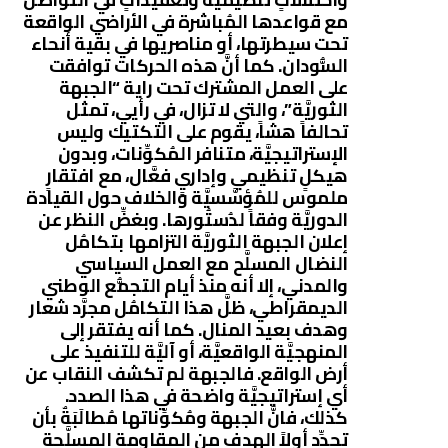
مع قواعدها المُباشرة في الأراضي الواقعة
تحت سيطرتها، أو مناصريها في بقية أنحاء
السُّودان. كما أنَّ هذه الحركات توافقت
على العمل المشترك تحت راية “الجبهة
الثوريَّة”، والتي لا تزال، في رأيي، تمثل
تحالفاً هشاً، يقوم على التكتيك وليس
الإستراتيجيَّة، متنافر المُكوِّنات، وبدون
هيكلٍ تنظيمي وإداريٍ فعَّال، مع افتقارٍ
ملموس للمُؤسَّسيَّة والخلاف حول القيادة
الدوريَّة وفقاً لدُستُورها. وبغضِّ النظر عن
إعلان الجبهة الثوريَّة التزامها بتكامُل
النضال المسلَّح مع العمل السياسي
والمدني، إلا أنه منذ أيام التجمُّع الوطني
الديمقراطي، ظلَّ هذا التكامُل مجرَّد شعار
وهدف بعيد المنال. كما أنه يفتقر إلى
المنهجيَّة الواقعيَّة، أو آليَّة للتنفيذ على
أرض الواقع. فالجبهة لم تكشف النقاب عن
أي إستراتيجيَّة واضحة في هذا الصدد.
كذلك، فانَّ الجبهة ومُكوِّناتها مُطالَبَةٌ بأن
تحدِّد أولاً الهدف من المقاومة المسلَّحة