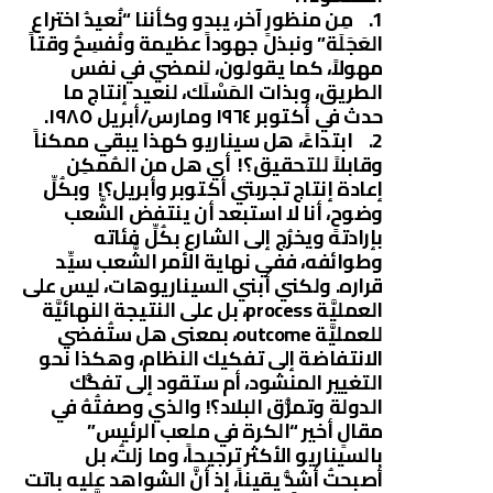
1. مِن منظورٍ آخر، يبدو وكأننا “نُعيدُ اختراع
العَجَلَة” ونبذل جهوداً عظيمة ونُفسِحُ وقتاً
مهولاً، كما يقولون، لنمضي في نفس
الطريق، وبذات المَسْلَك، لنعيد إنتاج ما
حدث في أكتوبر ١٩٦٤ ومارس/أبريل ١٩٨٥.
2. ابتداءً، هل سيناريو كهذا يبقي ممكناً
وقابلاً للتحقيق؟! أي هل من المُمكِن
إعادة إنتاج تجربتي أكتوبر وأبريل؟! وبكُلِّ
وضوحٍ، أنا لا استبعد أن ينتفض الشَّعب
بإرادته ويخرُج إلى الشارع بكُلِّ فئاته
وطوائفه، ففي نهاية الأمر الشَّعب سيِّد
قراره. ولكني أبني السيناريوهات، ليس على
العمليَّة process، بل على النتيجة النهائيَّة
للعمليَّة outcome، بمعنى هل ستُفضي
الانتفاضة إلى تفكيك النظام، وهكذا نحو
التغيير المنشود، أم ستقود إلى تفكُّك
الدولة وتمزُّق البلاد؟! والذي وصفتُهُ في
مقالٍ أخير “الكرة في ملعب الرئيس”
بالسيناريو الأكثر ترجيحاً، وما زلتُ، بل
أصبحتُ أشدُّ يقيناً، إذ أنَّ الشواهد عليه باتت