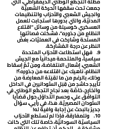
مظلة التجمُّع الوطني الديمقراطي، التي
جمعت تحت سقفها الحركة الشعبيَّة
والجيش الشعبي والأحزاب والتنظيمات
المدنيَّة، والتي بدورها استجابت للعمل
العسكري كوسيلة من وسائل “اقتلاع
النظام من جذوره”، فشكَّلت فصائلها
المسلَّحة وشاركت في العمليَّات، بغضِّ
النظر عن درجة المُشاركة.
9. فهل استطاعت الأحزاب المتحدة
سياسياً، والملتحمة ميدانياً مع الجيش
الشعبي، إشعال الانتفاضة، ومِن ثمَّ إسقاط
النظام، ناهيك عن اقتلاعه من جذوره؟!
وذلك، بالرغم من ما لقِيَتهُ المعارضة من
تأييدٍ حاشدٍ من قِبَلِ السُّودانيين في الداخل
والخارج، خاصَّة بعد نجاح التجمُّع الوطني في
التوافُق علي، وحسم التداوُل حول قضايا
السُّودان المصيريَّة. هذا، في رأيي، سؤالٌ
جديرٌ بالبحث عن إجابة وافية له!
10. وللمفارقة، فإذا لم تستطع الأحزاب
السياسيَّة السودانيَّة، خاصة تلك التي كانت
مشاركة في الحكم، أن تدافع عن النظام