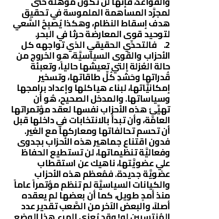
والقواعد، فإنها لن تكون مُؤهَّلة حتى
لمجرَّد المساهمة الملموسة في تحقيق
هدف إسقاط النظام، وهكذا يُصبِحُ السَّعي
لتوحيد قوى المعارضة حرثا في البحر.
2. فالتحدِّي الحقيقي الذي تواجهه كل
الأحزاب والقوى السياسيَّة، هو الخروج من
حالة العُزلة التي تعيشها حالياً، وتعبئة
قُدراتها وحَشْدِ كُلِّ طاقاتها، وتسخير
إمكانيَّاتها، لبناء هياكلها وإعداد برامجها
وسياساتها. والمدخل الصحيح، هُو أن
تهيِّئ هذه الأحزاب نفسها لعقد مؤتمراتها
العامَّة، وأن تبدأ بالانتخابات في داخلها قبل
أن تحسم تحالفاتها ومعاركها مع الغير.
فدون اقتناع جماهير هذه الأحزاب بجدوى
وفعاليَّة تنظيماتها، لن تستطيع الحفاظ
علي عضويَّتها، ناهيك عن استقطاب
عضويَّة جديدة. فمُعظم هذه الأحزاب
والكيانات السياسيَّة لم تنظم مؤتمراً عاماً
منذ أمدٍ طويل، كما أن بعضها لم يعقده
أصلاً، والبعض الآخر من الصَّعب تقدير عدد
المُنتسبين له! وقد يُعزي المرء هذا الوضع