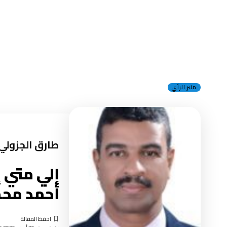
منبر الرأي
طارق الجزولي
إلي متي إ
أحمد محم