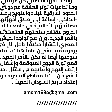
** وقد حالفها الحظ في كل مرة في طم
وما تداعيات توتر العلاقة مع دولتي
الحدود الشرقية للبلاد والتلويح بإع
-الكاكي- إضافة إلي إطلاق أجهزتهم 
فضائحهم الأخلاقية في جامعة الأحف
الخروج لاقتلاع سلطتهم المتستذئبة 
بالأمر الجديد ، وإن صح تواجد الجيش
المصري انتشارا مكثفا داخل الأراض
يرفرف منذ عشرين عاماً هناك ، أما
سوءتها أيضاً لم تكن بالأمر الجديد ،
قمع ثورة الجوع المتوقعة وإشغال ا
إرتدت إليهم وأصابهم في مقتل ، حي
أبشع من تلك المقاطع المسربة حول
إمتداد تاريخ السودان الحديث .
amom1834@gmail.com
/////////////////