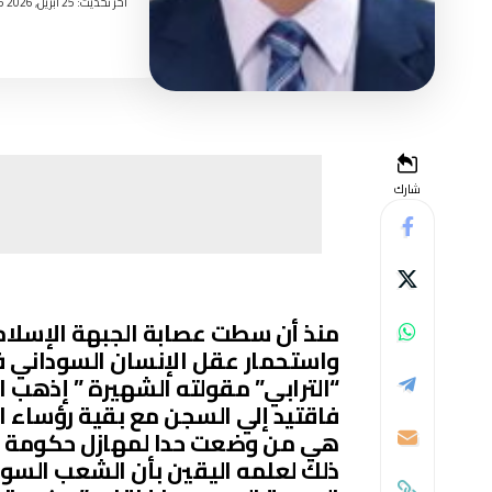
اخر تحديث: 25 أبريل, 2026 3:25 مساءً
شارك
منذ أن سطت عصابة الجبهة الإسلام
واستحمار عقل الإنسان السوداني 
“الترابي” مقولته الشهيرة ” إذهب ا
فاقتيد إلي السجن مع بقية رؤساء 
هي من وضعت حدا لمهازل حكومة الدي
ذلك لعلمه اليقين بأن الشعب السو