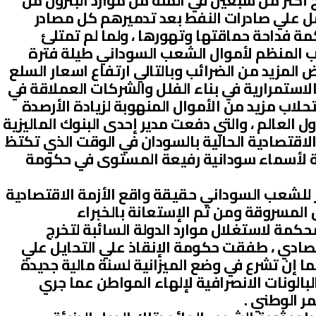
 أكثر من سبعين في المئة من موارد البترول من
مل علي صادرات النفط بعد تدميرهم كل مصادر
كمة فداحة حماقتها وتهورها ، ولما لم تمتلئ
 المنظم لأموال الشعب السوداني طيلة فترة
ض المزيد من الضرائب وبالتالي ارتفاع اسعار السلع
ستمرارية في بناء الفلل والشركات العملاقة في
تحلاب مزيد من الأموال المنهوبة لزيادة الأرصدة
 العالم ، والتي دفعت مدير إحدى البنوك الماليزية
 الاقتصادية الحالية بالسودان في الوقت الذي تكتظ
مة لأسماء سودانية رفيعة المستوى في حكومة
 للشعب السوداني حقيقة واقع الأزمة الاقتصادية
ل المسروقة ومن ثم الإستعانة بالخبراء
كمة لاستغلال موارد الدولة السائبة لتخرج
صادي ، طفقت حكومة الإنقاذ علي التحايل علي
ا إن تشرع في وضع الميزانية لسنة مالية جديدة
لونات الانصرافية لإلهاء المواطن عما جري
ر الوطني .