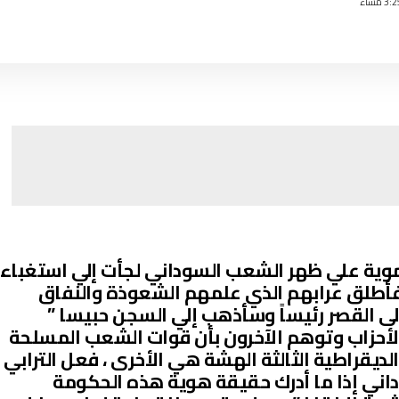
وية علي ظهر الشعب السوداني لجأت إلي استغباء
فأطلق عرابهم الذي علمهم الشعوذة والنفاق
لى القصر رئيساً وسأذهب إلي السجن حبيسا ”
الأحزاب وتوهم الآخرون بأن قوات الشعب المسلحة
قراطية الثالثة الهشة هي الأخرى ، فعل الترابي
داني إذا ما أدرك حقيقة هوية هذه الحكومة