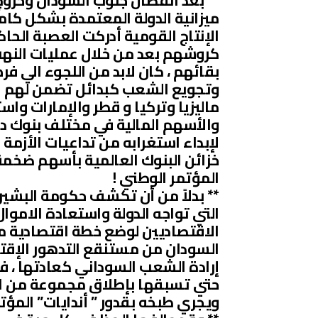
** بعد انفصال جنوب السودان وخروج
ميزانية الدولة المعتمدة بشكل كا
الإنتاج القومية أدركت العصبة الحا
كروشهم بعد من خلال عمليات النهب
بقائهم ، كان لابد من اللجوء الي فر
وتجويع الشعب كبدائل تضمن لهم الا
ماليزيا وتركيا و قطر والإمارات واس
والأسهم المالية في مختلف بنوك دول
لإبداء استغرابه من تداعيات الأزمة
خزائن البنوك العالمية بأسهم ضخ
المؤتمر الوطني !
** بدلاً من أن تكشف حكومة البشير
التي تواجه الدولة واستعادة الاموا
الاقتصاديين لوضع خطة اقتصادية مح
السودان من مستنقع التدهور الإقت
إرادة الشعب السوداني كعادتها ، فم
حتي تسبقها بإطلاق مجموعة من البا
ويجري طبخه بقدور ” أندايات” المؤتم