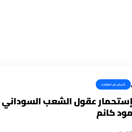
عرض كل المقالات
ستحمار عقول الشعب السوداني !!؟ 
ود كانم