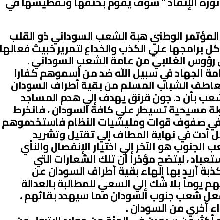
ثورة الإنقاذ ” سوف يقوم بخنقها وتفطيسها في
 المؤتمر الوطني هبة الشعب السوداني ذو القلب
 كل برامجها علي الكذب والخداع لتمرير خبيث فعالها
لي رؤوس الغلابي من عامة الشعب السوداني .
امة الجهاد في سبيل الله ضد من أسموهم كفارا
عاطف الشباب المسلم من بقية أطراف السودان
عب بأن د. جون قرنق يهدف إلي هدم المساجد
ولة مسيحية تسيطر علي كافة السودان ، فانخرط
ا في صفوف قوات ومليشيات النظام فاستخدموهم
حمل أدت في نهاية المطاف إلي تقتيل وتشريد
الجنوب هو الآخر إلي اختيار الإنفصال والنأي
تعباد ، ليتضح مؤخراً أن تلك الشعارات التي
ذبة أريد بها إلهاء بقية أطراف السودان عن
م يوماً بلا شك إلي السعي للمطالبة بالعدالة
 فعل شعب جنوب السودان مما سيهدد بقائهم ،
ء أخري من السودان .