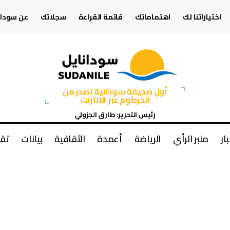
اختياراتنا لك
اهتماماتك
قائمة القراءة
سجلاتك
عن سودان
أول صحيفة سودانية تصدر من
الخرطوم عبر الانترنت
رئيس التحرير: طارق الجزولي
بار
منبر الرأي
الرياضة
أعمدة
الثقافية
بيانات
تقا