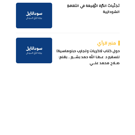
تَجَلِّياتُ الذُّرَة الرَّفِيعَة في الثقافةِ
السُودانِية
منبر الرأي
حول كتاب (ذكريات وتجارب دبلوماسية)
للسفير د. عـطـا الله حمد بشــير .. بقلم:
صـلاح محمد علــي