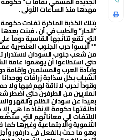
الجديدة المسمي نفاقا ب” حكومة 
مهدها منذ الساعات الأولى .
بتلك الكذبة الماكرة تفادت حكومة
“الحار” والطيب في آن ، فبنت بعدها
التي تقع نتائجها القاسية دوماً ع
** ألبسوا حرب الجنوب العنصرية عم
من شعب جنوب السودان لاستدرار ت
حتي استطاعوا أن يوهموا عامة الش
وإبادة العرب والمسلمين وإقامة د
الشباب بكل سذاجة زرافات ووحدان
وقوداً لحرب لا ناقة لهم فيها ولا 
الملايين من الطرفين حتي اضطر شعب 
بعيداً عن سودان الظلم والقهر والاس
أطلقتها حكومة الإنقاذ ما هي إلا ك
الإلتفات إلي معاناتهم التي ستدفعه
التنموية والاجتماعية وغيرها كما
وهو ما حدث بالفعل في دارفور وأجزا