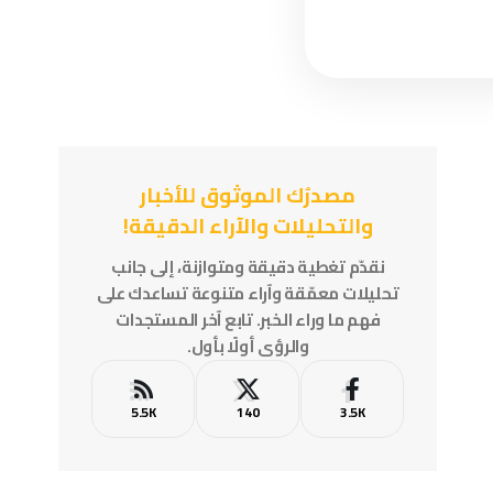
مصدرُك الموثوق للأخبار
والتحليلات والآراء الدقيقة!
نقدّم تغطية دقيقة ومتوازنة، إلى جانب
تحليلات معمّقة وآراء متنوعة تساعدك على
فهم ما وراء الخبر. تابع آخر المستجدات
والرؤى أولًا بأول.
5.5K
140
3.5K