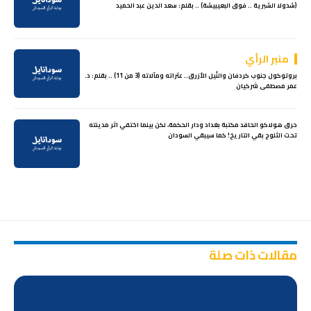
(شدولا الشبرية .. فوق البعيبيشة) .. بقلم: سعد الدين عبد الحميد
منبر الرأي
بروتوكول جنوب كردفان والنِّيل الأزرق.. عثراته ومآلاته (3 من 11) .. بقلم: د.
عمر مصطفى شركيان
حرق هولاكو الحاقد مكتبة بغداد ودار الحكمة، لكن بينما اختفي اثر مدينته
تحت الثلوج بقي التاريخ! كما سيبقي السودان
مقالات ذات صلة