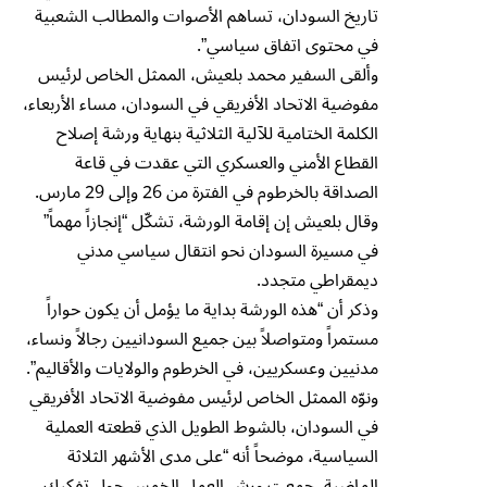
تاريخ السودان، تساهم الأصوات والمطالب الشعبية
في محتوى اتفاق سياسي”.
وألقى السفير محمد بلعيش، الممثل الخاص لرئيس
مفوضية الاتحاد الأفريقي في السودان، مساء الأربعاء،
الكلمة الختامية للآلية الثلاثية بنهاية ورشة إصلاح
القطاع الأمني والعسكري التي عقدت في قاعة
الصداقة بالخرطوم في الفترة من 26 وإلى 29 مارس.
وقال بلعيش إن إقامة الورشة، تشكّل “إنجازاً مهماً”
في مسيرة السودان نحو انتقال سياسي مدني
ديمقراطي متجدد.
وذكر أن “هذه الورشة بداية ما يؤمل أن يكون حواراً
مستمراً ومتواصلاً بين جميع السودانيين رجالاً ونساء،
مدنيين وعسكريين، في الخرطوم والولايات والأقاليم”.
ونوّه الممثل الخاص لرئيس مفوضية الاتحاد الأفريقي
في السودان، بالشوط الطويل الذي قطعته العملية
السياسية، موضحاً أنه “على مدى الأشهر الثلاثة
الماضية، جمعت ورش العمل الخمس حول تفكيك