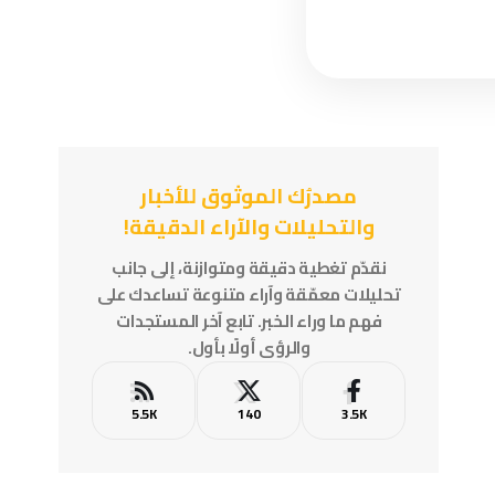
مصدرُك الموثوق للأخبار
والتحليلات والآراء الدقيقة!
نقدّم تغطية دقيقة ومتوازنة، إلى جانب
تحليلات معمّقة وآراء متنوعة تساعدك على
فهم ما وراء الخبر. تابع آخر المستجدات
والرؤى أولًا بأول.
5.5K
140
3.5K