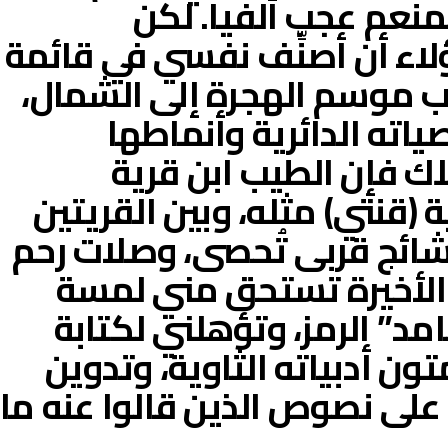
منعم عجب ألفيا. لكن
لاء أن أصنِّف نفسي في قائمة
 موسم الهجرة إلى الشمال،
اته الدائرية وأنماطها
لك فإن الطيب ابن قرية
ة (قنتي) مثله، وبين القريتين
ووشائج قربى تُحصى، وصلات رحم
 الأخيرة تستحق مني لمسة
مد” الرمز، وتؤهلني لكتابة
 أدبياته الثاوية، وتدوين
على نصوص الذين قالوا عنه ما