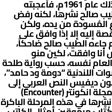
ويريد رأيه فيها. كان ذلك عام 1961م، فأعجبته
ب صالح نشرها، لكنه رفض
ع المُسودة من يده، ولكن
ة إليه إلا إذا وافق على
م جاءه الطيب صالح ضاحكاً،
أنا وافقت، لكين منو
ي العام نفسه، حسب رواية طلحة
ات اللندنية “دومة ود حامد”،
ون ديفيس النص العربي إلى
الإنجليزية، ونشره في مجلة انكونتر (Encounter)
نشرها في هذه المرحلة الباكرة
كُتَّاب مرموقين أمثال الكاتب