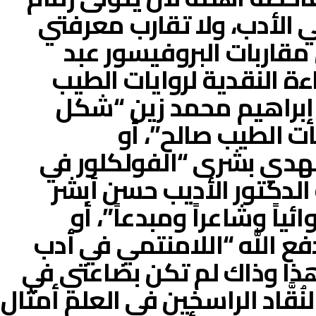
ي الأدب، ولا تقارب معرفتي
 مقاربات البروفيسور عبد
ءة النقدية لروايات الطيب
 إبراهيم محمد زين “شكل
يات الطيب صالح”، أو
هدي بشرى “الفولكلور في
 الدكتور الأديب حسن أبشر
ياً وشاعراً ومبدعاً”، أو
ع الله “اللامنتمي في أدب
ذا وذاك لم تكن بضاعتي في
نُقَّاد الراسخين في العلم أمثال