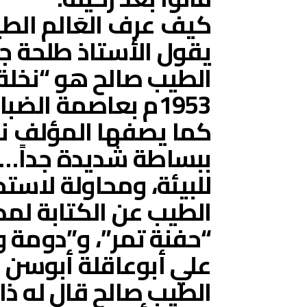
كيف عرف العَالم الط
يقول الأستاذ طلحة جب
الطيب صالح هو “نخلة 
1953م بعاصمة الض
كما يصفها المؤلف نف
ببساطة شديدة جداً… ك
للبيئة، ومحاولة لاستح
الطيب عن الكتابة لمدة
“حفنة تمر”، و”دومة ود
علي أبوعاقلة أبوسن عن
الطيب صالح قال له ذ