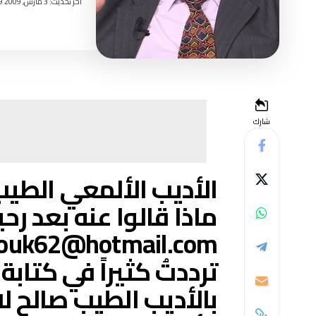
اخر تحديث: 3 مارس, 2009 11:29 صباحًا
شارك
الأديب الألمعي الطيب صالح (9
ماذا قالوا عنه بعد رحي
ouk62@hotmail.com
ترددتُ كثيراً في كتاب
بالأديب الطيب صالح 