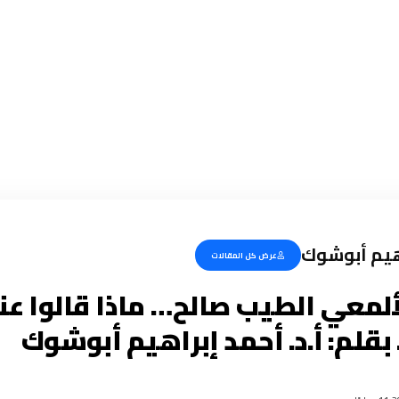
اهيم أبوشوك
عرض كل المقالات
ألمعي الطيب صالح… ماذا قالوا عن
بقلم: أ.د. أحمد إبراهيم أبوشوك