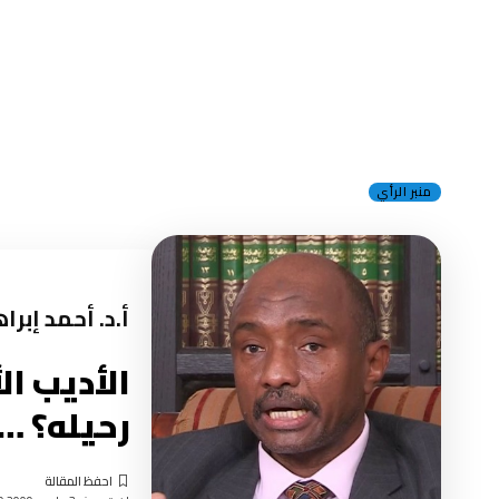
منبر الرأي
أ.د. أحمد إبر
الأديب ال
رحيله؟ … 