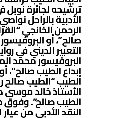
ترشيحه لجائرة نوبل ف
الأدبية بالراحل نواصي
الرحمن الخانجي “القرا
صالح”، أو البروفيسور
التعبير الديني في روا
البروفيسور محمد الم
إبداع الطيب صالح”، أو
الطيب “الطيب صالح روائ
الأستاذ خالد موسى دف
الطيب صالح”. وفوق ه
النقد الأدبي من عيار ال