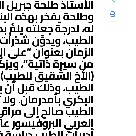
الأستاذ طلحة جبريل ا
وطلحة يفخر بهذه البنو
له، لدرجة جعلته يلمَّ 
الطيب، ويدوِّن شذرات
الزمان بعنوان “على ا
من سيرة ذاتية”، ويزكّ
(الأخ الشقيق للطيب)
الطيب، وذلك قبل أن ي
البكري بأمدرمان. ولا
الطيب صالح إلى مرا
العربي البروفيسور ع
أدبيات الطيب دراسة فا