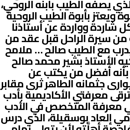
لذي يصفه الطيب بابنه الروحي،
ة ويعتز بأبوة الطيب الروحية
بكل شاردة وواردة عن أستاذنا
 من سيرة الراحل قبل عقد من
لدرب مع الطيب صالح … ملامح
َيه الأستاذ بشير محمد صالح
 بأنه أفضل من يكتب عن
وارى جثمانه الطاهر ثرى مقابر
 ترقى معرفتي الأكاديمية بأدب
قي معرفة المتخصص في الأدب
امي إلعاد بوسقيلة، الذي درس
حصة أهلَّته لأن يتولى زمام