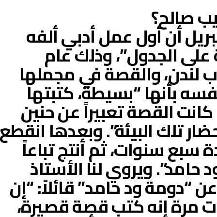
يب صالح؟
ريل أن أول عمل أدبي ألفه
على الجدول”، وذلك عام
باب لندن، والقصة في مجملها
سه بأنها “بسيطة، كتبتها
انت القصة تعبيراً عن حنين
ضار تلك البيئة”. وبعدها انقطع
 سبع سنوات، ثم أنتج تباعاً
 حامد”. ويروي لنا الأستاذ
 “دومة ود حامد” قائلاً: “إن
ات مرة إنه كتب قصة قصيرة،