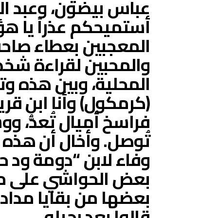
عباس بيضون، وعبد ال
أستميحكم عذراً يا هؤ
المعجبين بعطاء صاحب
والمحبين لقراءة شخصي
المحلية، وبين هذه وت
(كرمكول) وأنا ابن قري
فراسخ أميال تُعدُّ، 
تُوصل. وأخال أن هذه
وفاء لابن “دومة ود حا
بعض الحواشي على متون
بعضها من بقايا مداد 
قالوا بعد رحيله.