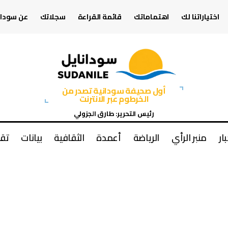
اختياراتنا لك
اهتماماتك
قائمة القراءة
سجلاتك
عن سودان
أول صحيفة سودانية تصدر من
الخرطوم عبر الانترنت
رئيس التحرير: طارق الجزولي
بار
منبر الرأي
الرياضة
أعمدة
الثقافية
بيانات
تقا