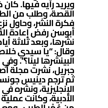
القصة، وطلب من الطي
فكرة النشر، وحاول نز
أبوسن رفض إعادة القص
نشرها، وبعد ثلاثة أيا
وقال: “يا سيدي خلاص 
البينشرها لينا؟”. وف
جبريل، نشرت مجلة أصو
ثم ترجم دينيس جونس
الأدبية، وكانت عملية 
من عُمْر الطيب ، ومع 