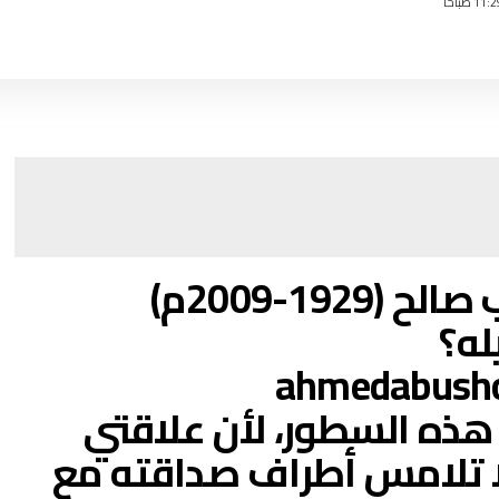
192-2009م)
له؟
ahmedabush
ة هذه السطور، لأن علاقتي
لا تلامس أطراف صداقته مع