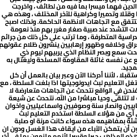
لدين فهما ميسرا بما فيه من لطائف ، واخرجت
ا وقتلا وتدميرا وكراهية للآخر المختلف ، وهذه هي
تتفق مع اتجاهات الانظمة الحاكمة. ولذلك اصبح
ات التشدد عند صبية صغار مغرر بهم منذ نعومة
دراسية المتطرفة ، وما ترتب على كل ذلك من جرائم
عراق وخلافه وظهور إرهابيين ينشرون ظلام عقولهم
حت سمع وبصر النظام الذي يربيهم ليوم ذي
 عن نفسه غائلة المقاومة المسلحة وليغتال به
مجيد.
قبلا ، لأننا أدركنا الآن وعبر بيان بالعمل أن كل
 التعليم لبث ايدولوجيتها اذا بلغت السلطة ، مع
 فنحن في الواقع نتحدث عن اتجاهات متعارضة لا
لا تتلقى وحيا مباشرا من الله، نتحدث عن شيعة
يين وانصار سنة وصوفيين واسماعيليين واخوان
ى أي من هؤلاء السلطة استخدم التعليم لبث
ئة بمفاهيمه هذه سواء كانت مرنة او صلبة
ون أن يتمكن الآباء من ايقاف هذا الغسل ودون ان
ذه المذاهب جبرا وقسرا لأنهم ملزمون بها في آخر