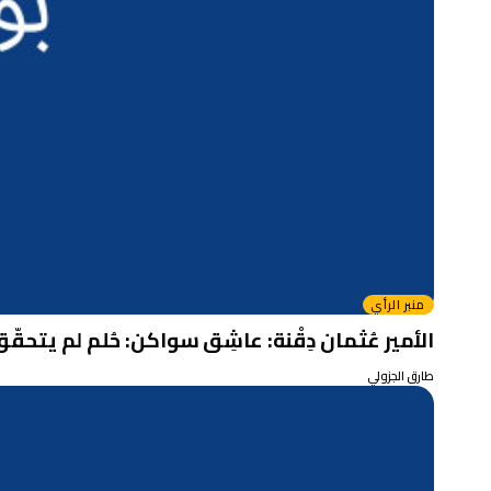
منبر الرأي
الأمير عُثمان دِقْنة: عاشِق سواكن: حُلم لم يتحقّق؛ أسئلة وقليل م
طارق الجزولي