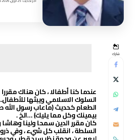
اخر تحديث: 25 أبريل, 2026 3:25 مساءً
شارك
عندما كنا أطفالا ، كان هناك مقررا 
السلوك الاسلامي ويبثها للأطفال.. 
الطعام كحديث (ماعاب رسول الله طعا
بيمينك وكل مما يليك) …الخ .
كان مقرر الدين سمحا ولينا وهاشا و
السلطة ، انقلب كل شيء ، وفي ذروة 
ليعبر عن وجهة نظر سيد قطب وحسن ال