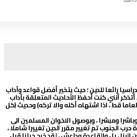
دراسيا رائعا للدين ؛ حيث يتخير أفضل قواعد وآداب
أتذكر أنني كنت أحفظ الأحاديث المتعلقة بآداب
ما قط ، اذا اشتهاه أكله والا تركه) وحديث (كل
باشرا ومبشرا ، وبوصول الاخوان المسلمين الى
حرب الجنوب تم تغيير مقرر الدين تغييرا شاملا ،
بنا ، بل والقاعدة وداعش ، لقد خرج جيلنا قبل