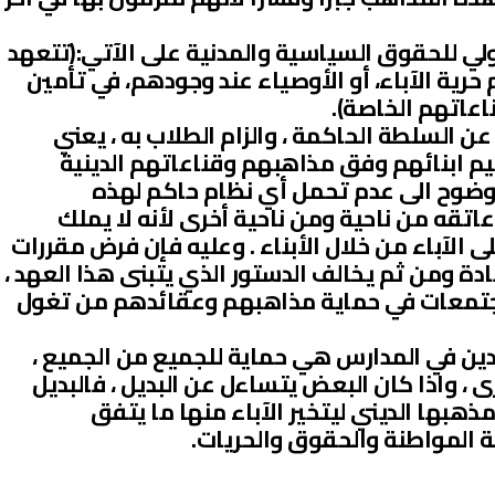
4/ من العهد الدولي للحقوق السياسية والمدنية على الآتي:(تتعهد
 حرية الآباء، أو الأوصياء عند وجودهم، في تأمين
ناعاتهم الخاصة).
 السلطة الحاكمة ، والزام الطلاب به ، يعني
يم ابنائهم وفق مذاهبهم وقناعاتهم الدينية
بوضوح الى عدم تحمل أي نظام حاكم لهذه
اتقه من ناحية ومن ناحية أخرى لأنه لا يملك
لآباء من خلال الأبناء . وعليه فإن فرض مقررات
ادة ومن ثم يخالف الدستور الذي يتبنى هذا العهد ،
لمجتمعات في حماية مذاهبهم وعقائدهم من تغول
 للدين في المدارس هي حماية للجميع من الجميع ،
 واذا كان البعض يتساءل عن البديل ، فالبديل
هبها الديني ليتخير الآباء منها ما يتفق
لة المواطنة والحقوق والحريات.