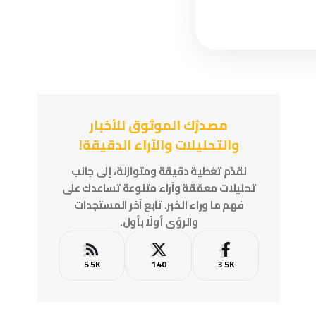
مصدرُك الموثوق للأخبار
والتحليلات والآراء الدقيقة!
نقدّم تغطية دقيقة ومتوازنة، إلى جانب
تحليلات معمّقة وآراء متنوعة تساعدك على
فهم ما وراء الخبر. تابع آخر المستجدات
والرؤى أولًا بأول.
5.5K
140
3.5K