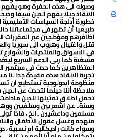
وصوله الى هذه الحفرة وهو يفهم ا
الانقاذ جيلا يفهم الدين سيفا وذبح
خطورة أدلجة السياسات التعليمية ل
طبيعيا أن تظهر في مجتماعاتنا حال
أظافرهم ومؤدلجين عبر المقررات ال
قتل واغتيال وهروب الى سوريا وال
في الاسواق والمنتديات والشوارع ت
مسغبة كما ربى الدعم السريع ليدفع
المتظاهرين كما حدث في سبتمبر ال
تجربة الانقاذ هذه مفيدة جدا لنا مست
منظومة ايدولوجية تستطيع ان تستغل
ملاحظة أننا حينما نتحدث عن الدين
تحمل اطلاق تمثيلها للدين مادامت 
وسنة.. عن اشعريين وسلفيين ووهاب
مسلمين وداعشيين ..الخ ، فاذا تول
منهجه وغسل عقول الأطفال والناش
وسواء كانت راديكالية ام نسبية ، د
يتمكنوا من منع أبنائهم من تلقي ه