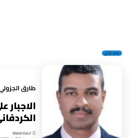
منبر الرأي
طارق الجزولي
الاجبار ع
الكردفان