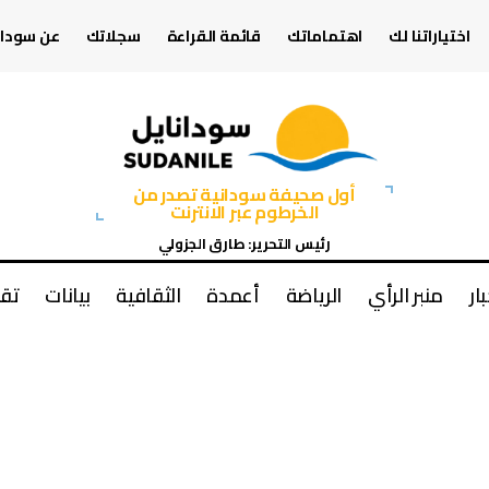
اختياراتنا لك
اهتماماتك
قائمة القراءة
سجلاتك
عن سودان
أول صحيفة سودانية تصدر من
الخرطوم عبر الانترنت
رئيس التحرير: طارق الجزولي
بار
منبر الرأي
الرياضة
أعمدة
الثقافية
بيانات
تقا