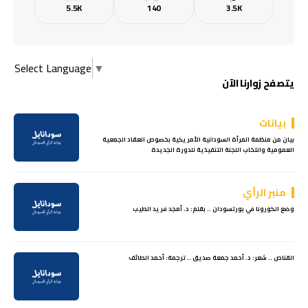
5.5K
140
3.5K
Select Language
▼
يتصفح زوارنا الآن
بيانات
بيان من منظمة المرأة السودانية الأمريكية بخصوص انعقاد الجمعية
العمومية وانتخاب اللجنة التنفيذية للدورة الجديدة
منبر الرأي
وضع الكورونا في بورتسودان .. بقلم: د. أمجد فريد الطيب
القناص .. شعر: د. أحمد جمعة صديق .. ترجمة: أحمد الطائف