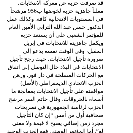
قد صرفت حزبه عن معركة الانتخابات،
معلناً جاهزية حزبه لخوضها ب956 مرشحاً
في المستويات الانتخابية كافة. وكذلك عمل
الدكتور حسن عبد الله الترابي الأمين العام
للمؤتمر الشعبي على أن يستعد حزبه
ويكمل جاهزيته للانتخابات في إبريل
المقبل، وفي الوقت نفسه يدعو إلى
ضرورة تأجيل الانتخابات، حيث رجح تأجيل
الانتخابات في البلاد حال التوصل إلى اتفاق
مع الحركات المسلحة في دار فور. ورهن
الحزب الاتحادي الديمقراطي (الأصل)
موافقته على تأجيل الانتخابات بمعالجة ما
أسماه بالخروقات. وقال حاتم السر مرشح
الحزب لرئاسة الجمهورية في تصريحات
صحافية أول من أمس “إن كان التأجيل
مجرد زمن إضافي يصبح لا قيمة ولا معنى
له”. أما المؤتمر الوطني فهو الحزب الوحيد