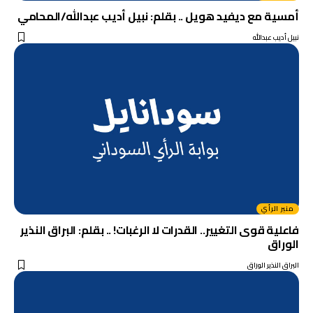
أمسية مع ديفيد هويل .. بقلم: نبيل أديب عبدالله/المحامي
نبيل أديب عبدالله
منبر الرأي
فاعلية قوى التغيير.. القدرات لا الرغبات! .. بقلم: البراق النذير
الوراق
البراق النذير الوراق