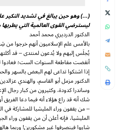
(…) وهو حين يبالغ في تشديد النكير عل
ليسترضي القوى العالمية التي يطربها م
الدكتور الدرديري محمد أحمد
بالأمس علم الإسلاميون أنهم خرجوا من شِ
يُجلَس إليهم ولا يُدعون لمنتدى – قد أكلته
أنقضت مقاطعة السنوات الست؛ فعادوا لح
إذا اشتكوا تداعى لهم البعض بالسهر والح
الدكتور مزمل أبو القاسم، والهندي عزالد
وساندرا كدودة، وكثيرون من كبار رجال الإ
– من يقفون وراء المليشيا للمشاركة في ال
المليشيا، فإنه أعلن أن من يقفون وراء ال
شاءوا فينصرفوا غير مشكورين! وربما هاله