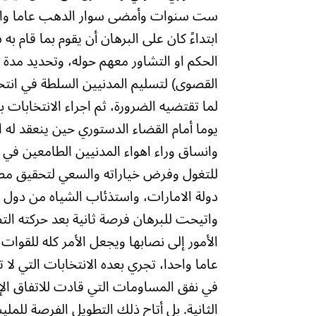
ست سنوات وأمضى سوار الدهب عاما واحدا.
ابتداءً كان على البرهان أن يقوم بما قام
الحكم او التشاور معهم حوله، وتحديد مدة 
القصوى) لتسليم المدنيين السلطة في انتخاب
لما تقتضيه الضرورة، ثم اجراء الانتخابات
يوما أمام القضاء الدستوري حين ينعقد له 
وانساق وراء اهواء المدنيين الطامعين في تط
للتغول وفرض خياراته والسعي لتحقيق مصا
دولة الامارات، واستذئاب الشياه من دول ال
الأمور إلى نصابها ويجعل الأمر كله للقوا
عاما واحدا، تجري بعده الانتخابات التي لا تس
الثانية. بل أتاح ذلك التطويل الفرصة للم