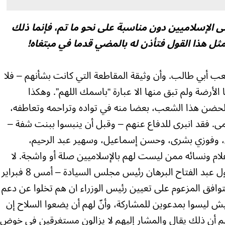
ى الإسلاميين دون مناسبة على نحو ما تم، فإنما ذلك
ثل هذا القول فتأذن له بالمضي قدما في مبتغاه!
عب أبي طالب. وأن وثيقة المقاطعة التي كانت بشأنهم – فلا
ا الأرضة ولم تبق منها الا عبارة “باسمك اللهم”. وهكذا
ضن هذا الشعب، بعضا منه في تواده وتراحمه وتعاطفه،
مى. فقد انبرى للدفاع عنهم – وقبل أن ينبسوا ببنت شفة –
ين، وفوزي بشرى، وحسن إسماعيل، وسهير عبد الرحيم،
علام ونسائه ممن ليست لهم بالإسلاميين صلة أو واشجة. لا
شك أنه قد راع هؤلاء أنه فيما دعا الفريق أول عبد الفتاح البرهان رئيس مجلس السيادة – أمس 8 فبراير
توافق المزعوم على تعيين رئيس الوزراء ان هم تخلوا عن دعم
جيش ليسوا بمدعوين للمشاركة، وأنّ لهم أن يضعوا السلاح إن
م أن ذلك يقال والمشار إليهم لا يزالون مستغرقين في خوض