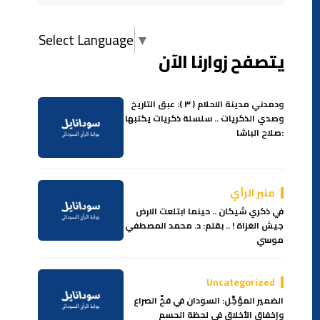
Select Language
▼
يتصفح زوارنا الآن
ودمدني مدينة الاحلام ( ٣ ): عبق التاريخ
وصدي الذكريات .. سلسلة ذكريات يكتبها
:صلاح الباشا
منبر الرأي
في ذكري شيكان .. حينما ابتلعت الارض
جيش الغزاة ! .. بقلم: د. محمد المصطفي
موسي
Uncategorized
الضمير المؤجَّل: السودان في فخّ الصراع
وإخفاق الأخلاق في لحظة الحسم