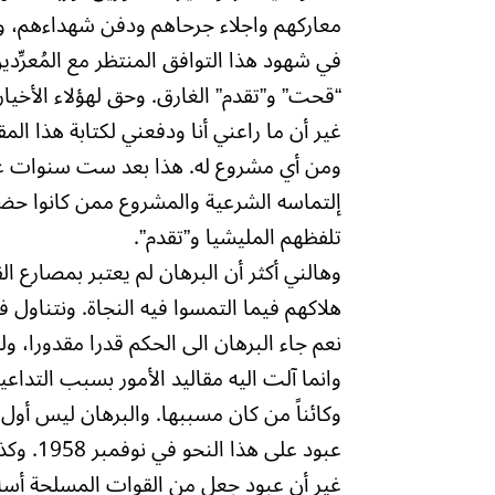
معاركهم واجلاء جرحاهم ودفن شهداءهم، و
في شهود هذا التوافق المنتظر مع المُعرّ
“قحت” و”تقدم” الغارق. وحق لهؤلاء الأخيار 
غير أن ما راعني أنا ودفعني لكتابة هذا ا
ومن أي مشروع له. هذا بعد ست سنوات عجاف
إلتماسه الشرعية والمشروع ممن كانوا حض
تلفظهم المليشيا و”تقدم”.
وهالني أكثر أن البرهان لم يعتبر بمصارع 
هلاكهم فيما التمسوا فيه النجاة. ونتناول 
نعم جاء البرهان الى الحكم قدرا مقدورا، 
وكائناً من كان مسببها. والبرهان ليس أول م
غير أن عبود جعل من القوات المسلحة أساس