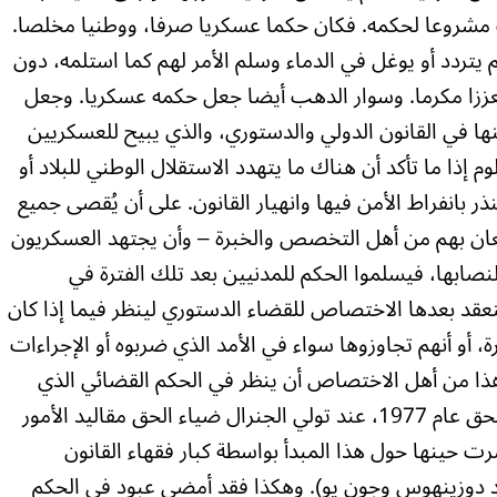
 مشروعا لحكمه. فكان حكما عسكريا صرفا، ووطنيا مخلصا.
 يتردد أو يوغل في الدماء وسلم الأمر لهم كما استلمه، دون
معززا مكرما. وسوار الدهب أيضا جعل حكمه عسكريا. وجعل
ها في القانون الدولي والدستوري، والذي يبيح للعسكريين
م إذا ما تأكد أن هناك ما يتهدد الاستقلال الوطني للبلاد أو
نذر بانفراط الأمن فيها وانهيار القانون. على أن يُقصى جميع
تعان بهم من أهل التخصص والخبرة – وأن يجتهد العسكريون
نصابها، فيسلموا الحكم للمدنيين بعد تلك الفترة في
نعقد بعدها الاختصاص للقضاء الدستوري لينظر فيما إذا كان
، أو أنهم تجاوزوها سواء في الأمد الذي ضربوه أو الإجراءات
هذا من أهل الاختصاص أن ينظر في الحكم القضائي الذي
أصدره رئيس القضاء الباكستاني س. أنور الحق عام 1977، عند تولي الجنرال ضياء الحق مقاليد الأمور
رت حينها حول هذا المبدأ بواسطة كبار فقهاء القانون
يد دوزينهوس وجون يو). وهكذا فقد أمضى عبود في الحكم