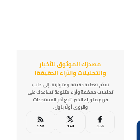
مصدرُك الموثوق للأخبار
والتحليلات والآراء الدقيقة!
نقدّم تغطية دقيقة ومتوازنة، إلى جانب
تحليلات معمّقة وآراء متنوعة تساعدك على
فهم ما وراء الخبر. تابع آخر المستجدات
والرؤى أولًا بأول.
5.5K
140
3.5K