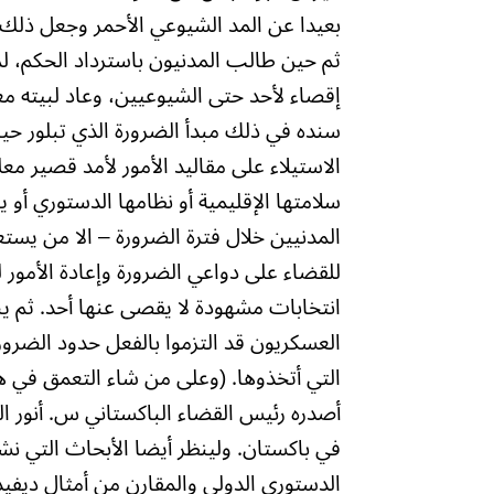
بعيدا عن المد الشيوعي الأحمر وجعل ذلك
ثم حين طالب المدنيون باسترداد الحكم، لم
إقصاء لأحد حتى الشيوعيين، وعاد لبيته 
سنده في ذلك مبدأ الضرورة الذي تبلور حين
الاستيلاء على مقاليد الأمور لأمد قصير معلو
سلامتها الإقليمية أو نظامها الدستوري أو ي
المدنيين خلال فترة الضرورة – الا من يس
للقضاء على دواعي الضرورة وإعادة الأمور ل
انتخابات مشهودة لا يقصى عنها أحد. ثم ي
العسكريون قد التزموا بالفعل حدود الضرورة
التي أتخذوها. (وعلى من شاء التعمق في 
في باكستان. ولينظر أيضا الأبحاث التي نش
الدستوري الدولي والمقارن من أمثال ديف