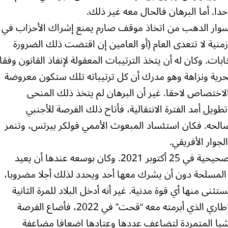
 أما البرهان فالحال معه غير ذلك.
 به سوار الدهب من اتخاذ موقف صارم يمنع إشراك الأحزاب في
زمنية لا تتعدى العام (أو العامين إن اقتضت ذلك الضرورة
ات. وكان له أن يتخذ الترتيبات المعقولة لإنفاذ القانون وفقا
 بحرية ونزاهة وهو مدرك أن كل ترتيباته تلك ستكون معروضة
الاختصاص لاحقا. غير أن البرهان لم يتخذ ذلك المنحى
ويل أمد الفترة الانتقالية، فأتاح ذلك الفرصة للأجنبي
لحه. فكان استئساد المبعوث الأممي فولكر بيرتس، وتنمر
جوار الأفريقي.
واتيحت للبرهان فرصة ثانية بعد حركته التصحيحية في 25 أكتوبر 2021. وكان بوسعه عندها أن يعيد
ت المسلحة دون أن يشرك معها أحد ويحدد لذلك أجلا مضروبا،
تثنى منها أي قوة مدنية. غير أنه أدخل البلاد للمرة الثانية
في نفق المساومات التي قادت للاتفاق الإطاري الذي أبرمته معه “قحت” في 2022، فأضاع الفرصة
ليشيا المتمردة لتضاعف عددها وعتادها اضعافا مضاعفة