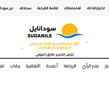
اختياراتنا لك
اهتماماتك
قائمة القراءة
سجلاتك
عن سودان
أول صحيفة سودانية تصدر من
الخرطوم عبر الانترنت
رئيس التحرير: طارق الجزولي
بار
منبر الرأي
الرياضة
أعمدة
الثقافية
بيانات
تقا