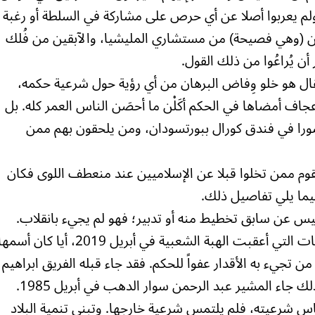
لم يعربوا أصلا عن أي حرص على مشاركة في السلطة أو رغبة
ِدين (وهي فصيحة) من مستشاري المليشيا، والآبقين من فُلك
أن يُراعُوا من ذلك القول.
لمقال هو خلو وِفاض البرهان من أي رؤية حول شرعية حكمه،
 أمضاها في الحكم أكَلْن ما أحصَن الناس العمر كله. بل
ورا في فندق كورال ببورتسودان، ومن يلحقون بهم ممن
القوم ممن تخلوا قبلا عن الإسلاميين عند منعطف اللوى فكان
فيما يلي تفاصيل ذلك.
وليس عن سابق تخطيط منه أو تدبير؛ فهو لم يجيء بانقلاب.
وانما آلت اليه مقاليد الأمور بسبب التداعيات التي أعقبت الهبة الشعبية في أبريل 2019، أيا كان أسم
ن تجيء به الأقدار عفواً للحكم. فقد جاء قبله الفريق ابراهيم
عبود على هذا النحو في نوفمبر 1958. وكذلك جاء المشير عبد الرحمن سوار الدهب في أبريل 1985.
 شرعيته، فلم يلتمس شرعية خارجها. وتبنى تنمية البلاد