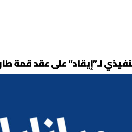
نفيذي لـ”إيقاد” على عقد قمة طار