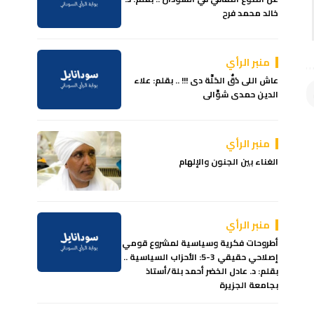
خالد محمد فرح
منبر الرأي
عاش اللى دَقّْ الحَلَّة دى !!! .. بقلم: علاء
الدين حمدى شوَّالى
منبر الرأي
الغناء بين الجنون والإلهام
منبر الرأي
أطروحات فكرية وسياسية لمشروع قومي
إصلاحي حقيقي 3-5: الأحزاب السياسية ..
بقلم: د. عادل الخضر أحمد بلة/أستاذ
بجامعة الجزيرة