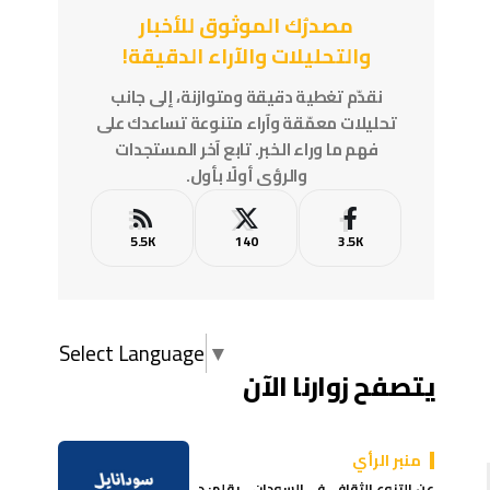
مصدرُك الموثوق للأخبار
والتحليلات والآراء الدقيقة!
نقدّم تغطية دقيقة ومتوازنة، إلى جانب
تحليلات معمّقة وآراء متنوعة تساعدك على
فهم ما وراء الخبر. تابع آخر المستجدات
والرؤى أولًا بأول.
5.5K
140
3.5K
Select Language
▼
يتصفح زوارنا الآن
منبر الرأي
عن التنوع الثقافي في السودان .. بقلم: د.