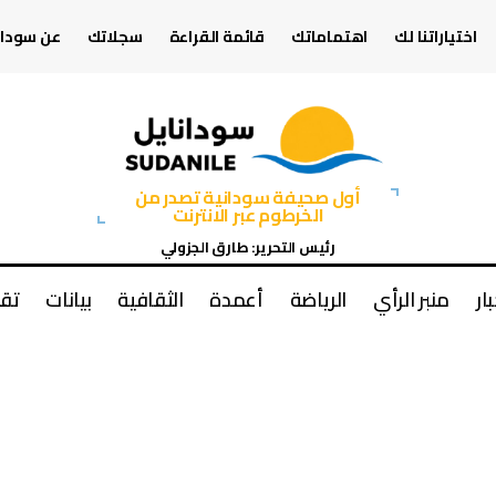
اختياراتنا لك
اهتماماتك
قائمة القراءة
سجلاتك
عن سودان
أول صحيفة سودانية تصدر من
الخرطوم عبر الانترنت
رئيس التحرير: طارق الجزولي
بار
منبر الرأي
الرياضة
أعمدة
الثقافية
بيانات
تقا