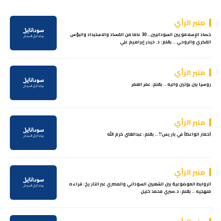
منبر الرأي
حصاد الإسلامويين السودانيين.. 30 عاما من الفساد والاستبداد والبؤس
الفكري والروحي .. بقلم: د. حيدر إبراهيم علي
منبر الرأي
روسيا بين بوتين واليه .. بقلم: عمر العمر
منبر الرأي
(حمار الواعظ) في باريس!! .. بقلم: عبدالغني كرم الله
منبر الرأي
الروابط الموضوعية بين الشعبين السوداني والمصري عبر التاريخ: قراءه
منهجيه .. بقلم: د.صبري محمد خليل