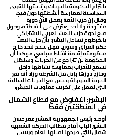
بالتزام الحكومة بالحريات وإتاحتها للقوى
السياسية لممارسة أنشطتها دون قيدٍ،
وقال إن حزب الأمة يعمل الآن دورة
مفتوحة ولا أحد يعترض على أنشطته، وحول
منع ندوة حزب البعث العربي الاشتراكي
بالخرطوم تساءل البشير: بأن حزب البعث
حكم العراق وسوريا فهل سمح لأحد خارج
منظومته إقامة نشاط سياسي مؤكداً أن
الحكومة لن تتراجع عن الحريات وستظل
تسمح للأحزاب بممارسة نشاطها داخل
وخارج دورها بإذن من الشرطة وزاد أنه مع
الحرية السؤولة وليس مع الحريات السالبة
التي تعمل على تخريب معنويات الجيش،
البشير: التفاوض مع قطاع الشمال
في المنطقتين فقط
أوصد رئيس الجمهورية المشير عمر حسن
البشير الباب أمام مطالب الحركة الشعبية
شمال التي طرحها أمينها العام ورئيس