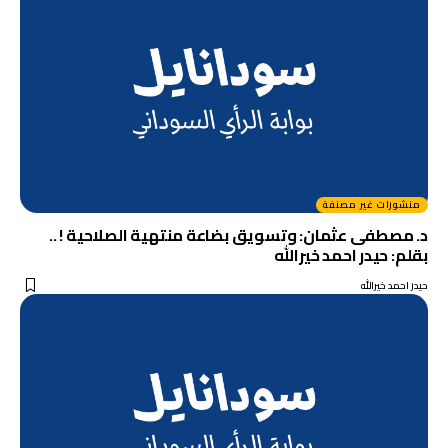
منشورات غير مصنفة
د. مصطفى عثمان: وتسويق بضاعة منتهية الصلاحية ! ..
بقلم: حيدر احمد خيرالله
حيدر احمد خيرالله