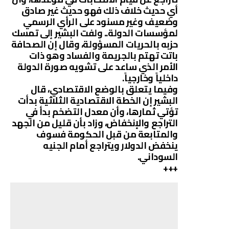
أي حديث خلاف ذلك فهو حديث غير صادق
وضعيف وغير مسنود على الرأي الرسمي
لمؤسسات الدولة.. ولفت البشير إلى تمسك
حزبه بالحريات المسؤولة، وقال إن الصحافة
باتت تهتم بالجريمة والفساد وهو ذات
الأمر الذي ساعد على تشويه صورة الدولة
داخلياً وخارجياً.
وفيما يتعلق بالوضع الاقتصادي، قال
البشير إن الخطة الاقتصادية الثلاثية بدأت
تؤتي ثمارها، وأن معدل التضخم بدأ في
التراجع والإنخفاض، وزاد بأن قليل من الجهد
والمتابعة من قبل الحكومة فسوف
ينخفض الدولار ويتراجع أمام الجنيه
السوداني.
+++