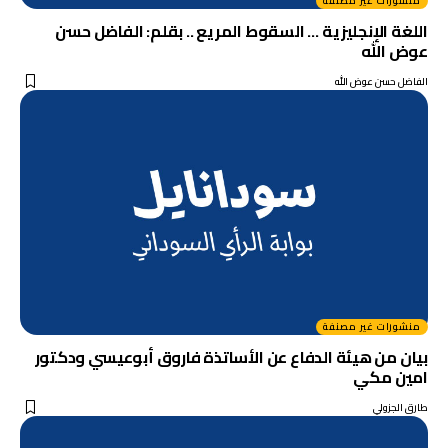
منشورات غير مصنفة
اللغة الإنجليزية … السقوط المريع .. بقلم: الفاضل حسن
عوض الله
الفاضل حسن عوض الله
منشورات غير مصنفة
بيان من هيئة الدفاع عن الأساتذة فاروق أبوعيسي ودكتور
امين مكي
طارق الجزولي