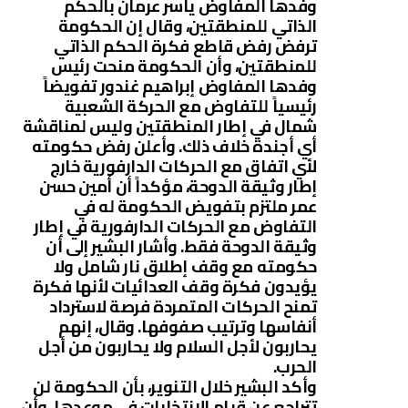
وفدها المفاوض ياسر عرمان بالحكم
الذاتي للمنطقتين، وقال إن الحكومة
ترفض رفض قاطع فكرة الحكم الذاتي
للمنطقتين، وأن الحكومة منحت رئيس
وفدها المفاوض إبراهيم غندور تفويضاً
رئيسياً للتفاوض مع الحركة الشعبية
شمال في إطار المنطقتين وليس لمناقشة
أي أجندة خلاف ذلك. وأعلن رفض حكومته
لأي اتفاق مع الحركات الدارفورية خارج
إطار وثيقة الدوحة، مؤكداً أن أمين حسن
عمر ملتزم بتفويض الحكومة له في
التفاوض مع الحركات الدارفورية في إطار
وثيقة الدوحة فقط. وأشار البشير إلى أن
حكومته مع وقف إطلاق نار شامل ولا
يؤيدون فكرة وقف العدائيات لأنها فكرة
تمنح الحركات المتمردة فرصة لاسترداد
أنفاسها وترتيب صفوفها. وقال، إنهم
يحاربون لأجل السلام ولا يحاربون من أجل
الحرب.
وأكد البشير خلال التنوير، بأن الحكومة لن
تتراجع عن قيام الانتخابات في موعدها، وأن