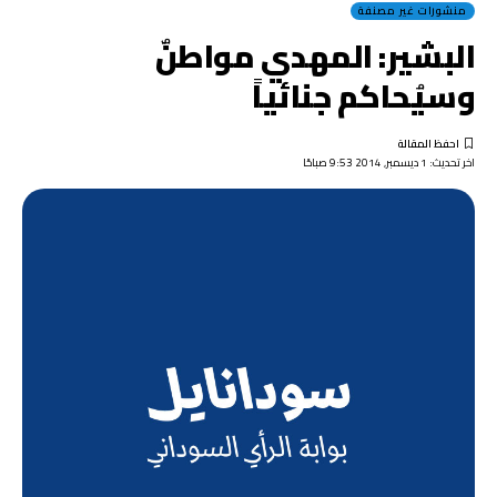
منشورات غير مصنفة
البشير: المهدي مواطنٌ
وسيُحاكم جنائياً
اخر تحديث: 1 ديسمبر, 2014 9:53 صباحًا