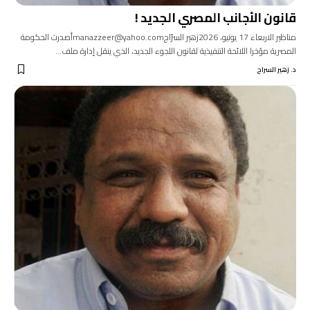
قانون الأجانب المصري الجديد !
مناظير الاربعاء 17 يونيو، 2026زهير السرّاجmanazzeer@yahoo.comأصدرت الحكومة
المصرية مؤخرا اللائحة التنفيذية لقانون اللجوء الجديد، الذي ينقل إدارة ملف…
د. زهير السراج