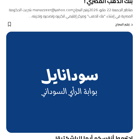
بنك الذهب المصري !
مناظير الجمعة 22 مايو، 2026زهير السراجmanazzeer@yahoo.com شرعت الحكومة
المصرية في إنشاء "بنك للذهب" ومركز إقليمي لتكريره وتصديره وتخزينه،…
د. زهير السراج
إحترموا أنفسكم أيها الباشكتبة!