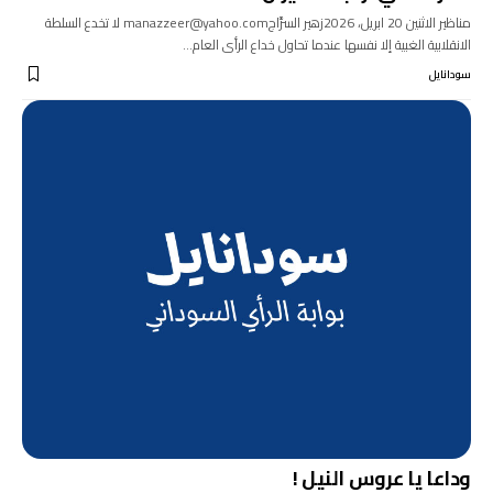
مناظير الاثنين 20 ابريل، 2026زهير السرَّاجmanazzeer@yahoo.com لا تخدع السلطة
الانقلابية الغبية إلا نفسها عندما تحاول خداع الرأى العام…
سودانايل
وداعا يا عروس النيل !