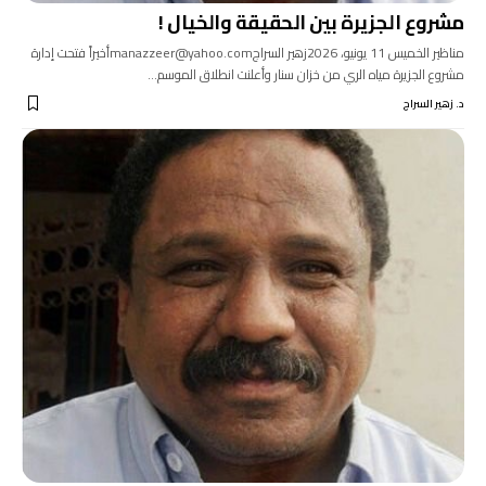
مشروع الجزيرة بين الحقيقة والخيال !
مناظير الخميس 11 يونيو، 2026زهير السراجmanazzeer@yahoo.comأخيراً فتحت إدارة
مشروع الجزيرة مياه الري من خزان سنار وأعلنت انطلاق الموسم…
د. زهير السراج