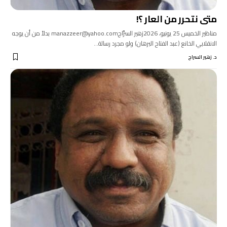
متى نتحرر من العار ؟!
مناظير الخميس 25 يونيو، 2026زهير السرَّاجmanazzeer@yahoo.com بدلاً من أن يوجه
الانقلابي الخانع (عبد الفتاح البرهان) ولو مجرد رسالة…
د. زهير السراج