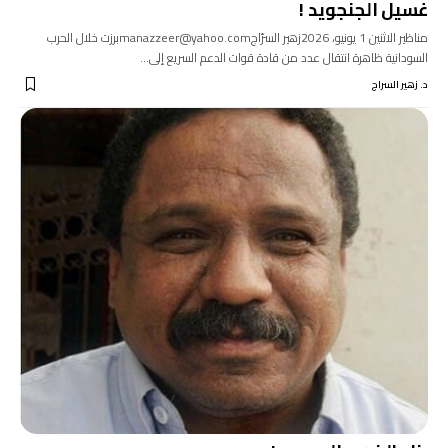
غسيل الجنجويد !
مناظير الاثنين 1 يونيو، 2026زهير السرّاجmanazzeer@yahoo.comبرزت خلال الحرب
السودانية ظاهرة انتقال عدد من قادة قوات الدعم السريع إلى…
د. زهير السراج