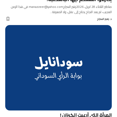
مناظير الثلاثاء 28 ابريل، 2026زهير السراجmanazzeer@yahoo.com في هذا الزمن
العجيب، لم يعد النجاح يحتاج إلى عقل، ولا المعرفة…
د. زهير السراج
المرأة التي أرعبت الكيزان !