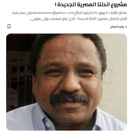
مشروع الدلتا المصرية الجديدة !
مناظير الثلاثاء 9 يونيو، 2026زهير السرَّاجmanazzeer@yahoo.comتحتفل مصر هذه
الأيام باكتمال مشروع "الدلتا الجديدة"، الذي تبلغ مساحته حوالى مليوني…
د. زهير السراج