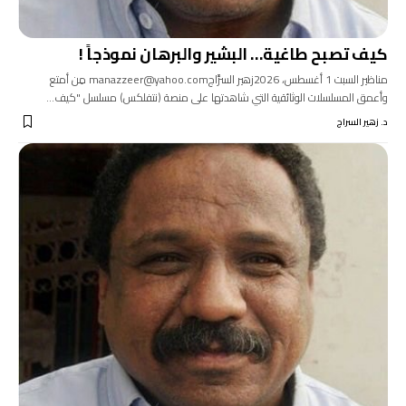
كيف تصبح طاغية… البشير والبرهان نموذجاً !
مناظير السبت 1 أغسطس، 2026زهير السرَّاجmanazzeer@yahoo.com مِن أمتع
وأعمق المسلسلات الوثائقية التي شاهدتها على منصة (نتفلكس) مسلسل "كيف…
د. زهير السراج