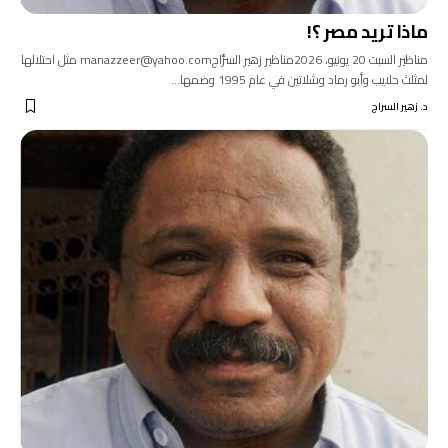
ماذا تريد مصر ؟!
مناظير السبت 20 يونيو، 2026مناظير زهير السرَّاجmanazzeer@yahoo.com مثل احتلالها
لمثلث حلايب وأبو رماد وشلاتين في عام 1995 وضمها…
د. زهير السراج