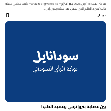
مناظير السبت 18 أبريل 2026زهير السرّاجmanazzeer@yahoo.com كيف تنطفئ شعلة
كانت تُضيء الظلام الذي نعيش فيه، فجأة وبدون إذن،…
سودانايل
بين عصابة بتروإنرجي وعميد الطب !