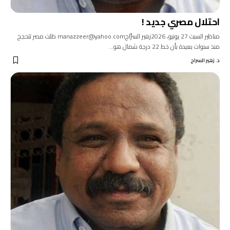
احتلال مصري جديد !
مناظير السبت 27 يونيو، 2026زهير السرَّاجmanazzeer@yahoo.com ظلت مصر تتحجج
منذ سنوات بعيدة بأن خط 22 درجة شمال هو…
د. زهير السراج