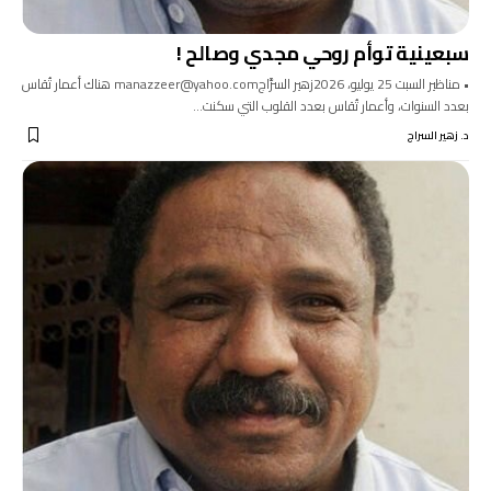
سبعينية توأم روحي مجدي وصالح !
• مناظير السبت 25 يوليو، 2026زهير السرَّاجmanazzeer@yahoo.com هناك أعمار تُقاس
بعدد السنوات، وأعمار تُقاس بعدد القلوب التي سكنت…
د. زهير السراج