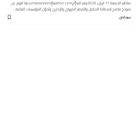
مناظير الجمعة 17 ابريل، 2026زهير السرَّاجmanazzeer@yahoo.comحديثنا اليوم عن
نموذج فاضح لانحطاط الاخلاق والضمير المهني والإداري وتَحوُل المؤسسات العامة…
سودانايل