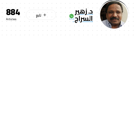
884
د. زهير
السراج
Articles