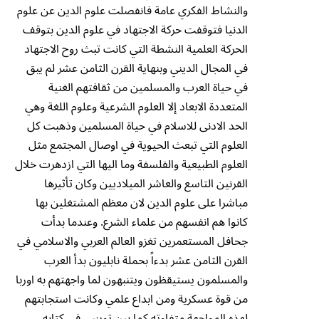
والنشاط الفكري عامة فانفصلت علوم الدين عن علوم
الدنيا فتوقفت حركة الاجتهاد في علوم الدين بتوقف
الحركة العلمية النشطة التي كانت تبث روح الاجتهاد
في المجال الديني وبنهاية القرن الثامن عشر لم يبق
في حياة العرب والمسلمين من ثقافتهم الغنية
المتعددة الابعاد إلا العلوم الشرعية وعلوم اللغة وهي
الحد الادنى للاسلام في حياة المسلمين وذهبت كل
العلوم التي تبعث الحيوية في اوصال المجتمع مثل
العلوم الطبيعية والفلسفة وما اليها التي ازدهرت خلال
القرنين التاسع والعاشر الميلاديين وكان تأثيرها
مباشرا على علوم الدين لان معظم المشتغلين بها
كانوا هم انفسهم من علماء الشرع. وعندما بدأت
جحافل المستعمرين تغزو العالم العربي والاسلامي في
القرن الثامن عشر بدءاً بحملة نابليون بدأ العرب
والمسلمون يستيقظون ويتنبهون لما واجهتهم به اوربا
من قوة عسكرية ومن ابداع علمي وكانت استجابتهم
لهذه المواجهة متفاوته كما بين توينبي في كتابه