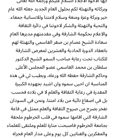
ايها الاخوة الاجلاء السلام عليكم ورحمة الله تعالى
وبركاته والتهنئة لكم بحلول العام الجديد جعله الله عام
خير وبركة وعزة ومنعة وسلام لامتنا وللانسانية جمعاء.
والتحية والتهنئة والشكر لاخوتنا في دائرة الثقافة
والاعلام بحكومة الشارقة وفي مقدمتهم مديرها العام
سعادة الشيخ عصام بن صقر القاسمي والتهنئة لهم
بانعقاد الدورة الحادية والعشرين لمعرض الشارقة
للكتاب تحت رعاية صاحب السمو الشيخ الدكتور
سلطان بن محمد القاسمي عضو المجلس الأعلى
وحاكم الشارقة حفظه الله ورعاه، ويطيب لي في هذه
المناسبة ان احيى سموه وان اشيد بجهوده الكبيرة
المقدرة في رعاية الثقافة والعلم لا في بلاده فحسب
بل في اصقاع نائية من بلاد امتنا. ونحن في السودان
نفخر بصرح من صروح الثقافة والعلم ممثل في قاعة
الشارقة التي اقامها سموه في قلب الخرطوم ملحقة
بجامعة الخرطوم فاصبحت منارة للعلم وملتقى للعلماء
والمفكرين والفنانين كل يوم وعلى مدار العام فجزاه