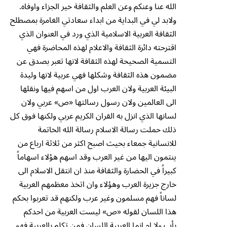
الله عنا وعنكم وعن العلم والثقافة خير الجزاء واوفاه.
ولابد لي في البداية من ابداء سعادتي الغامرة بمصطلح
الثقافة العربية الاسلامية الذي ورد في العنوان الذي
اقترحته دائرة الثقافة والاعلام لهذه المحاضرة فهي
التسمية الصحيحة لهذه الثقافة لانها تعبر بصدق عن
مضمون هذه الثقافة وشكلها فهي عربية لانها وليدة
البيئة العربية ولان العرب اول من اسهم فيها ونقلها
الى العالمين ولان رسول رسالتها «ص» عربي ولان
لسانها الذي انزل به القران الكريم عربي ولكنها فوق كل
ذلك حملت رسالة الاسلام رسالة الله الخاتمة
للانسانية جمعاء بحيث اصبح اكثر من ثلاثة ارباع من
ينتمون اليها من غير العرب وقد اسهم هؤلاء اسهاماً
كبيراً في الحضارة والثقافة منذ ان انتقل الاسلام الى
خارج جزيرة العرب وهؤلاء وان اتخذ معظمهم العربية
لساناً فهم مسلمون وغير عرب ولكنهم قد تعربوا بحكم
هذا اللسان لقوله «ص» ليست العربية من احدكم
بأب ولا ام انما العربية اللسان فمن تكلم بالعربية فهو