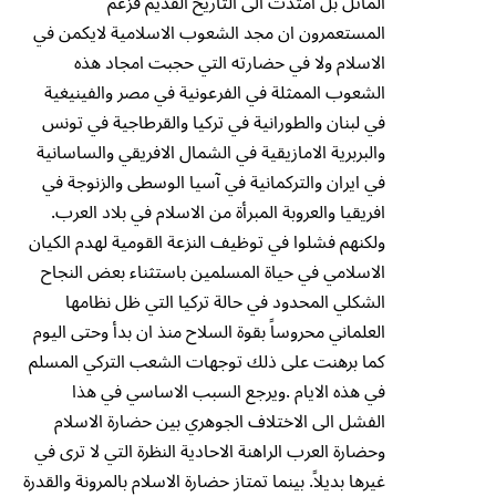
الماثل بل امتدت الى التاريخ القديم فزعم
المستعمرون ان مجد الشعوب الاسلامية لايكمن في
الاسلام ولا في حضارته التي حجبت امجاد هذه
الشعوب الممثلة في الفرعونية في مصر والفينيغية
في لبنان والطورانية في تركيا والقرطاجية في تونس
والبربرية الامازيقية في الشمال الافريقي والساسانية
في ايران والتركمانية في آسيا الوسطى والزنوجة في
افريقيا والعروبة المبرأة من الاسلام في بلاد العرب.
ولكنهم فشلوا في توظيف النزعة القومية لهدم الكيان
الاسلامي في حياة المسلمين باستثناء بعض النجاح
الشكلي المحدود في حالة تركيا التي ظل نظامها
العلماني محروساً بقوة السلاح منذ ان بدأ وحتى اليوم
كما برهنت على ذلك توجهات الشعب التركي المسلم
في هذه الايام .ويرجع السبب الاساسي في هذا
الفشل الى الاختلاف الجوهري بين حضارة الاسلام
وحضارة العرب الراهنة الاحادية النظرة التي لا ترى في
غيرها بديلاً. بينما تمتاز حضارة الاسلام بالمرونة والقدرة