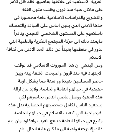
العربية الاسلامية في علاقتها بماضيها فقد ظل الامر
على ماكان عليه منذ قرون وظلت متون الفقه
والتشريع والدراسات الاسلامية عامة محصورة في
حدها الادنى الذي يعين الناس على العبادة والتمسك
باسلامهم على المستوى الشخصي التعبدي ونادراً
مايمتد ذلك الى حركة المجتمع الفكرية والعلمية التي
تدور في معظمها بعيداً عن ذلك الحد الادنى من ثقافة
الاسلام.
ومن البدهي ان هذا الموروث الاسلامي قد توقف
الاجتهاد فيه منذ قرون واصبحت الشقة بينه وبين
حاضر المسلمين بعيدة وواسعة مما يشكل ازمة
حقيقية في حياتهم العامة والخاصة. ولابد من ازالة
هذه الجفوة ووصل ماضي الناس بحاضرهم لكي
يستعيد الناس تكامل شخصيتهم الحضارية بدل هذه
الازدواجية التي تتعبد بالاسلام في حياتهم الخاصة
وتتبع في حياتها العامة مناهج الغرب وافكاره. ولن يتم
ذلك إلا برجعة واعية الى ما كان عليه الحال ايام