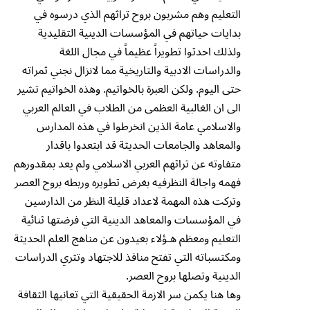
التعليم وهم مشربون بروح تراثهم الذي درسوه في
بدايات حياتهم في المؤسسات الدينية التقليدية
ولذلك احدثوا تطويراً عظيماً في مجال اللغة
والدراسات الادبية والتاريخية مما لانزال نجني ثمراته
حتى اليوم. ولكن العبرة بالخواتيم. وهذه الخواتيم تشير
الى ان الغالبية العظمى من الطلاب في العالم العربي
والاسلامي عامة الذين انخرطوا في هذه المدارس
والمعاهد والجامعات الحديثة قد ابتعدوا باقدار
متفاوته عن تراثهم العربي الاسلامي ولم يعد بمقدورهم
فهمه واجالة النظرفيه بغرض تطويره وربطه بروح العصر
وتركت هذه المهمة لاعداد قليلة النظر من الدارسين
في المؤسسات والمعاهد الدينية التي فرضتها ثنائية
التعليم ومعظم هـؤلاء بعيدون عن مناهج العلم الحديثة
ومكتسباته التي تفتح منافذ للاجتهاد وتثري الدراسات
الدينية وتصلها بروح العصر.
وها هنا يكمن سر الازمة الحقيقية التي تعانيها الثقافة