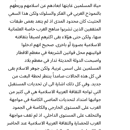
حياة المسلمين غايتها ابعادهم عن اسلامهم وربطهم
بالنموذج الغربي في الفكر والسلوك ولكن هذا السعي
الحثيث كان محدود المدى اذ لم يتعد بعض طبقات
المثقفين الذين تشربوا مناهج الغرب خاصة العلمانية
منها، ولكن حتى هؤلاء بقى اكثرهم لصيقاً بثقافته
الاسلامية بصورة أو باخرى. صحيح انهم ادخلوا
قوانينهم محل قوانين الشريعة في معظم الاقطار
واصبحت الدولة الحديثة تدار في معظم بلاد
المسلمين على اسس غربية. ولكن جوهر الاسلام بقى
في كل هذه الحالات صامداً ينتظر لحظة البعث من
جديد. وفي كل ذلك اشارة الى ان تحديات المستقبل
التي تواجه الثقافة العربية الاسلامية هي في كثير من
جوانبها امتداد لتحديات الماضي الكامنة في مواجهة
الغرب على المستوى الخارجي والكامنة في الجمود
والتخلف على المستوى الداخلي. اذ لم تقف مواجهة
الغرب للحضارة والثقافة العربية الاسلامية عند الحاضر