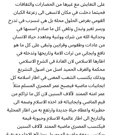
على التعايش مع غيرها من الحضارات والثقافات
فحيثما دخلت في مكان لاتسعى الى زعزعة الكيان
القومي بغرض الحلول محله بل هي تنسرب في تدرج
ويسر تغير وتبدل وتلغي كل ما صادم اسسها في
وحدانية الله من شرك ووثنية وماهدد حياة الانسان
من عادات وطقوس وقرابين وتبقى على كل ما هو
نافع وايجابي من تراث الامة وتاريخها وتدخله في
اطارها الاسلامي لان العادة في الشرع الاسلامي
محكمة والعرف الحميد اصل من اصول التشريع
وبذلك يكتسب الشعب المعنى في اطار اسلامه كل
ايجابيات ماضيه فيصبح عمر المصري المسلم مثلاً
عمر امته الممتد لآلاف السنين لان كل ما تراكم من
قيم الماضي وايجابياته قد اخذه الاسلام وضمه الى
حظيرته واعطاه حياة جديدة وارتفع به من اطار المحلية
والتاريخ الى اطار عالمية الاسلام وحيوية قيمه
فيكتسب المصري ماضيه الممتد لآلاف السنين
ويكتسب معه حاضره الموصول بوشائج الاخاء مع بقية