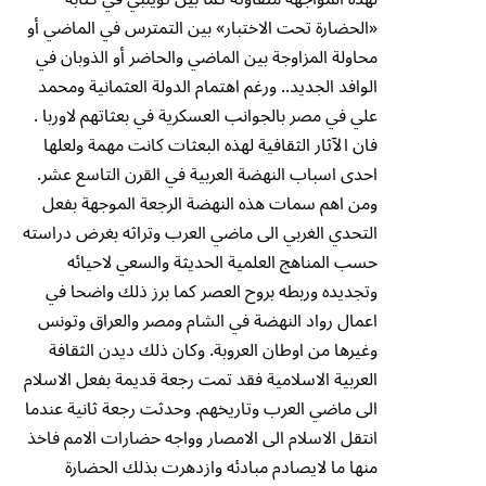
«الحضارة تحت الاختبار» بين التمترس في الماضي أو
محاولة المزاوجة بين الماضي والحاضر أو الذوبان في
الوافد الجديد.. ورغم اهتمام الدولة العثمانية ومحمد
علي في مصر بالجوانب العسكرية في بعثاتهم لاوربا .
فان الآثار الثقافية لهذه البعثات كانت مهمة ولعلها
احدى اسباب النهضة العربية في القرن التاسع عشر.
ومن اهم سمات هذه النهضة الرجعة الموجهة بفعل
التحدي الغربي الى ماضي العرب وتراثه بغرض دراسته
حسب المناهج العلمية الحديثة والسعي لاحيائه
وتجديده وربطه بروح العصر كما برز ذلك واضحا في
اعمال رواد النهضة في الشام ومصر والعراق وتونس
وغيرها من اوطان العروبة. وكان ذلك ديدن الثقافة
العربية الاسلامية فقد تمت رجعة قديمة بفعل الاسلام
الى ماضي العرب وتاريخهم. وحدثت رجعة ثانية عندما
انتقل الاسلام الى الامصار وواجه حضارات الامم فاخذ
منها ما لايصادم مبادئه وازدهرت بذلك الحضارة