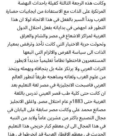
وكانت هذه الرجعة الثالثة كفيلة باحداث النهضة
المرتكزة على الذات مع الاستفادة من ايجابيات حضارة
الغرب وبدأ السير بالفعل في هذا الاتجاه لولا ان هذا
التطور قد اجهض في بداياته بفعل احتلال الدول
الغربية لمراكز الاشعاع في مصر والشام والعراق
وتحولت حرية الاختيار التي كانت تأخذ وترفض بمعيار
الذات الى سياسة الفرض والالزام التي اتبعها
المستعمرون فاختطوا نظاماً تعليمياً جديداً لايطور
التراث العربي ولا يرتكز علىه بل يتجافاه ويهمله ويتخذ
من علوم الغرب ولغاته ومناهجه طريقاً لتطور العالم
العربي فاصبحت الانجليزية في مصر لغة التعليم بعد
ان كانت حتى كلية طب قصر العيني تدرس باللغة
العربية حتى 1883م عام احتلال مصر. واغلق الانجليز
مصانع محمد علي وكانت مصر سابقة على اليابان في
مجال التصنيع باكثر من عشرين عاماً ولابد من التنبه
في هذا المجال الى ان معظم كبار خريجي هذا التعليم
الحديث في معظم الاقطار العربية قد انخرطوا في هذا