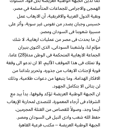
كما تدين الجبهة الوطنية العريضة بكل قوة، السلوك
الهمجى والاجرامى للجماعات المتأسلمة في مصر،
وبقية الدول العربية والافريقية، أن الارهاب عمل
خسيس وجبان يصدر من نفوس غير سوية، وأثر على
مسيرة شعوبنا فى السودان ومصر.
أن ما يحدث فى مصر من عمليات ارهابية، لا شك
مؤلم لنا، ولشعبنا السودانى، الذى اكتوى بنيران
الجماعة الارهابية المتحكمة فى الوطن مدة(28) عاما،
ولا نملك فى هذا الموقف الآليم، الا ان ندعو الى وقفة
قوية لإجتاث الارهاب من جذوره، وتحرير بلداننا من
الافكار الهدامة، وما يتبعها من دعوات ظلامية، وذلك
لن يتاتى الا بتكامل الجهود.
ان الجبهة الوطنية العريضة تؤكد وقوفها، يداً بيد مع
الشرفاء فى أرجاء المعمورة، للتصدى لمحاربة الإرهاب
أينما وجد، وصولاً للقصاص من القتلة المجرمين،
حفظ الله شعب وادى النيل فى السودان ومصر.
الجبهة الوطنية العريضة – مكتب فرعية القاهرة