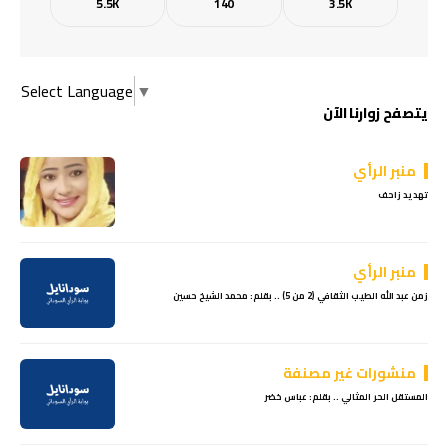
5.5K
140
3.5K
Select Language
▼
يتصفح زوارنا الآن
منبر الرأي
تهديد زاحف
منبر الرأي
زمن عبد الله الطيب الثقافي (2 من 5) .. بقلم: محمد الشيخ حسين
منشورات غير مصنفة
المستقل الحر المثالي .. بقلم: عباس خضر