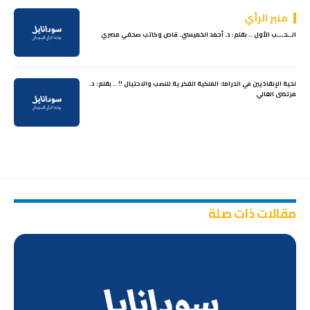
منبر الرأي
الــحـــب الأول .. بقلم: د. أحمد الخميسي. قاص وكاتب صحفي مصري
لحية الإنقاذيين في الدراما: الملكية الفكرية للنصب والاحتيال !! .. بقلم: د.
مرتضى الغالي
مقالات ذات صلة