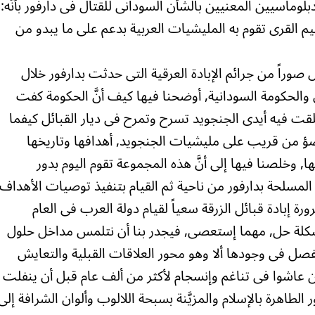
 وصف أحد الدبلوماسيين المعنيين بالشأن السودانى للقتال فى دارفور بأنَّه:
G) يتمثل في تحطيم القرى تقوم به المليشيات العربية بدعم على ما يبدو من
 صوراً من جرائم الإبادة العرقية التى حدثت بدارفور خلال
ن والحكومة السودانية, أوضحنا فيها كيف أنَّ الحكومة كفت
قت فيه أيدى الجنجويد تسرح وتمرح فى ديار القبائل كيفما
 الضؤ من قريب على مليشيات الجنجويد, أهدافها وتاريخها
 وخلصنا فيها إلى أنَّ هذه المجموعة تقوم اليوم بدور
لمسلحة بدارفور من ناحية ثم القيام بتنفيذ توصيات الأهداف
ة إبادة قبائل الزرقة سعياً لقيام دولة العرب فى العام
كل مشكلة حل, مهما إستعصى, فيجدر بنا أن نتلمس مداخل حلول
فصل فى وجودها ألا وهو محور العلاقات القبلية والتعايش
 عاشوا فى تناغم وإنسجام لأكثر من ألف عام قبل أن ينفلت
طاهرة بالإسلام والمزيَّنة بسبحة اللالوب وألوان الشرافة إلى