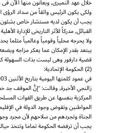
خلال عهد النميرى, ويعانون منها الآن فى ع
ولكى يكون الرئيس واثقاً من سداد الرؤى ا
يجب أن يكون لديه مستشار خاص بشئون دارفو
القبائل, مدركاً للأثر التاريخى للإدارة الأهل
ولا يحرجه محلياً وقومياً وعالمياً مثلما ي
يبتعد بقدر الإمكان عما يعكر مزاجه ويضعه
قضية دارفور وهى ليست بذات السهولة كم
(2) الحكومة الإتحادية:
زالنجي الأخيرة, وقالت: “إنَّ الموقف جد خط
المركزية بنفسها عن طريق القوات المسلحة
المواطنين وتقوض وجود الدولة في الإقليم.
الجناة وتجردهم من سلاحهم لأن مجرد وجو