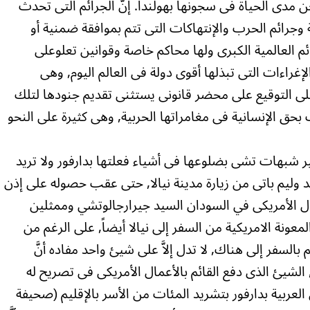
ن مدى الحياة فى سجونها بهولندا. إنَّ الجرائم التى تحدث
ة وجرائم الحرب والإنتهاكات التى تتم بموافقة ضمنية أو
م العالمية الكبرى ولها محاكم خاصة وقوانين تعلوعلى
راءات التى تبذلها أقوى دولة فى العالم اليوم, وهى
ل على التوقيع على محضر قانونى يستثنى تقديم جنودها لتلك
بحق الإنسانية فى مغامراتها الحربية, وهى كثيرة على النحو
فير شبهات تشى بضلوعها فى أشياء فعلتها بدارفور ولا تريد
 وليم باتى من زيارة مدينة نيالا, حتى عقب حصوله على إذن
مال الأمريكى في السودان السيد جيرارجالوتشي وممثلين
عونة الامريكية من السفر إلى نيالا أيضاً, على الرغم من
بالسفر إلى هناك, لا تدل إلاَّ على شيئ واحد مفاده أنَّ
الشيئ الذى دفع القائم بالأعمال الأمريكى فى تصريح له
ل العربية بدارفور بتشريد المئات من الأسر بالإقليم (صحيفة