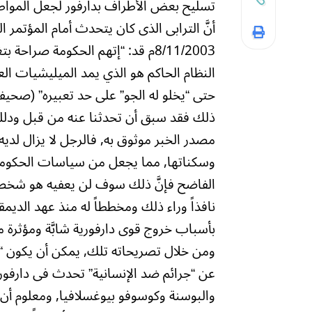
تسليح بعض الأطراف بدارفور لجعل المواطني
أنَّ الترابى الذى كان يتحدث أمام المؤتمر
8/11/2003م قد: “إتهم الحكومة صرا
النظام الحاكم هو الذي يمد الميليشيات ال
ذلك فقد سبق أن تحدثنا عنه من قبل ودللنا 
مصدر الخبر موثوق به, فالرجل لا يزال لديه
وسكناتها, مما يجعل من سياسات الحكومة وم
الفاضح فإنَّ ذلك سوف لن يعفيه هو شخصيا
نافذاً وراء ذلك ومخططاً له منذ عهد الدي
بأسباب خروج قوى دارفورية شابَّة ومؤثرة من
ومن خلال تصريحاته تلك, يمكن أن يكون 
عن “جرائم ضد الإنسانية” تحدث فى دارفور,
والبوسنة وكوسوفو بيوغسلافيا, ومعلوم أن 