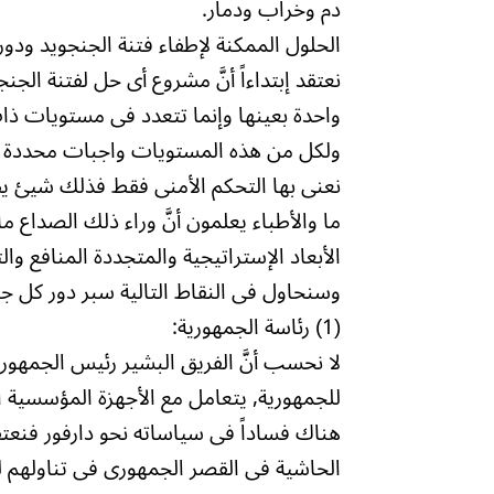
دم وخراب ودمار.
الحلول الممكنة لإطفاء فتنة الجنجويد ودو
نعتقد إبتداءاً أنَّ مشروع أى حل لفتنة الجن
واحدة بعينها وإنما تتعدد فى مستويات ذا
ولكل من هذه المستويات واجبات محددة فيم
نعنى بها التحكم الأمنى فقط فذلك شيئ يظل
ما والأطباء يعلمون أنَّ وراء ذلك الصدا
الأبعاد الإستراتيجية والمتجددة المنافع وا
وسنحاول فى النقاط التالية سبر دور كل جهة
(1) رئاسة الجمهورية:
لا نحسب أنَّ الفريق البشير رئيس الجمهوري
للجمهورية, يتعامل مع الأجهزة المؤسسية ا
هناك فساداً فى سياساته نحو دارفور فنعتق
الحاشية فى القصر الجمهورى فى تناولهم لق