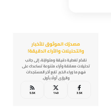
مصدرُك الموثوق للأخبار
والتحليلات والآراء الدقيقة!
نقدّم تغطية دقيقة ومتوازنة، إلى جانب
تحليلات معمّقة وآراء متنوعة تساعدك على
فهم ما وراء الخبر. تابع آخر المستجدات
والرؤى أولًا بأول.
5.5K
140
3.5K