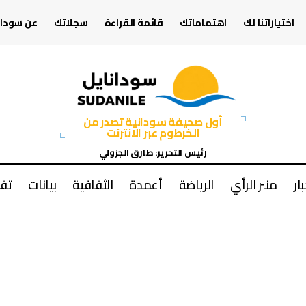
اختياراتنا لك
اهتماماتك
قائمة القراءة
سجلاتك
عن سودان
أول صحيفة سودانية تصدر من
الخرطوم عبر الانترنت
رئيس التحرير: طارق الجزولي
بار
منبر الرأي
الرياضة
أعمدة
الثقافية
بيانات
تقا