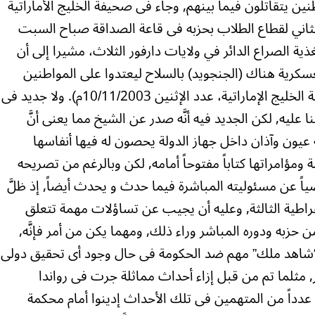
ن يتقاتلون فيما بينهم, وجاء فى صحيفة الخليج الأماراتية
 الثاني لقطاع الطلاب بحزبه فى قاعة الصداقة صباح السبت
حة بتغذية الصراع الدائر في ولايات دارفور الثلاث، مشيرا إلى أن
عسكرية هناك (الجنجويد) بالسلاح ليعتدوا على المواطنين
حتى “يخلو له الجو” على حد تعبيره” (صحيفة الخليج الإماراتية، عدد الإثنين 10/11/2003م). ولا جديد فى
عليه, لكن الجديد فيه أنَّه صدر عن الشيخ مما يعنى أنَّ
 عيون وآذان داخل جهاز الدولة يحصون له فيها أنفاسها
ؤامراتها كتاباً مفتوحاً أمامه, لكن وبالرغم من تصريحه
ً عن مسئوليته المباشرة فيما حدث و يحدث أيضاً, إذ ظلَّ
مقراطية الثالثة, وعليه أن يجيب عن تساؤلات مهمة تتعلق
 حزبه ودوره المباشر وراء ذلك, ومهما يكن من أمر فإنَّه,
“شاهد ملك” مهم ضد الحكومة فى حال وجود أى تحقيق دولى
 مثلما تم من قبل إزاء أحداث مماثلة جرت فى رواندا
عدداً من المتهمين فى تلك الأحداث إدينوا أمام محكمة