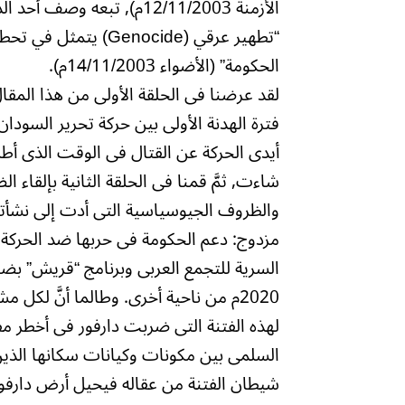
الأزمنة 12/11/2003م), تبعه
“تطهير عرقي (enocide
الحكومة” (الأضواء 14/11/2003م).
لقد عرضنا فى الحلقة الأولى من هذا المقال
فترة الهدنة الأولى بين حركة تحرير السودا
أيدى الحركة عن القتال فى الوقت الذى أطل
شاءت, ثمَّ قمنا فى الحلقة الثانية بإلقاء
والظروف الجيوسياسية التى أدت إلى نشأتها,
مزدوج: دعم الحكومة فى حربها ضد الحركة ا
السرية للتجمع العربى وبرنامج “قريش” بضرور
2020م من ناحية أخرى. وطالما أنَّ ل
لهذه الفتنة التى ضربت دارفور فى أخطر م
السلمى بين مكونات وكيانات سكانها الذين
شيطان الفتنة من عقاله فيحيل أرض دارفور ال