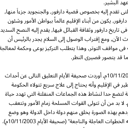
هد البشير.
لتى تقدم إليه بخصوص قضية دارفور, والجنجويد جزءاَ منها,
ر, يكون من أبناء الإقليم عالماً ببواطن الأمور وشئون
ية فى تاريخ دارفور وثقافة القبائل فيها, يقدم إليه النصح السديد
حدث الآن, ومع إقتراب الوصول إلى السلام يجدر بالرئيس أن
 فى مواقف التوتر, وهذا يتطلب التركيز بوعى وحكمة لمعالجة
ا قد يتصور قصيرى النظر.
في عمود كلمتها اليومية بتاريخ الأثنين 10/11/2003م, أوردت صحيفة الأيام التعليق التالى عن أحداث
ير في الإقليم وأنه يحتاج إلى علاج سريع تتولاه الحكومة
 لتضع حدا لنشاط هذه الجماعات المنفلتة التي تهدد حياة
 لا بد من أن تتولى القوات المسلحة زمام الأمور وتتعقب
دهم بهذه الصورة يخلق منهم دولة داخل الدولة وهو وضع
يجب أن ترفضه الحكومة تماما وتتخذ حياله الخطوات العاجلة والناجعة” (صحيفة الأيام 10/11/2003م).