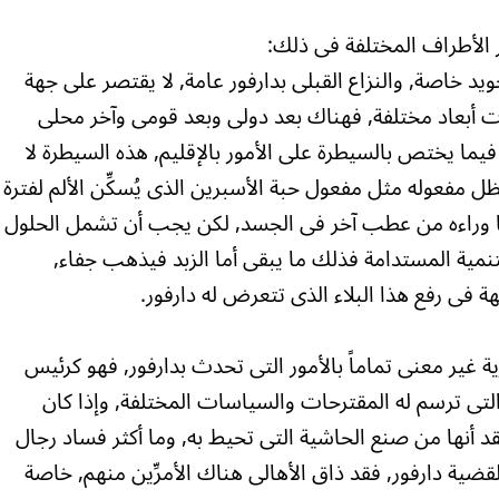
ر الأطراف المختلفة فى ذلك:
جويد خاصة, والنزاع القبلى بدارفور عامة, لا يقتصر على جهة
ت أبعاد مختلفة, فهناك بعد دولى وبعد قومى وآخر محلى
ا يختص بالسيطرة على الأمور بالإقليم, هذه السيطرة لا
 مفعوله مثل مفعول حبة الأسبرين الذى يُسكِّن الألم لفترة
ع ما وراءه من عطب آخر فى الجسد, لكن يجب أن تشمل الحلول
لتنمية المستدامة فذلك ما يبقى أما الزبد فيذهب جفاء,
 فى رفع هذا البلاء الذى تتعرض له دارفور.
ة غير معنى تماماً بالأمور التى تحدث بدارفور, فهو كرئيس
لتى ترسم له المقترحات والسياسات المختلفة, وإذا كان
د أنها من صنع الحاشية التى تحيط به, وما أكثر فساد رجال
ضية دارفور, فقد ذاق الأهالى هناك الأمرِّين منهم, خاصة