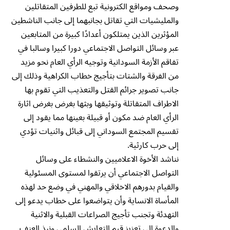
وصحف ومواقع الكترونية تبع للطرفين المتقاتلين
والمليشيات التي تقاتل بجانبهما إلى جانب الناشطين
المؤثرين الذين يمتلكون أعدادًا كبيرة من المتابعين
عبر وسائل التواصل الاجتماعي دورا كبيرا وسالبا في
تفاقم الأزمة السودانية وتوجيه الرأي العام نحو مزيد
من الفرقة والشتات بتأجيج خطاب الكراهية وذلك إلى
جانب تصوير جرائم القتل والتعذيب التي تقوم بها
الاطراف المتقاتلة وتوثيقها وبثها بغرض بغرض اثارة
الرأي العام ضد مكون أو قبيلة بعينها مما يقود إلى
تقسيم المجتمع السوداني إلى قبائل واثنيات تؤدي
إلى حرب كارثية.
نناشد الأخوة الاعلاميين والنشطاء على وسائل
التواصل الاجتماعي أن يرتقوا لمستوى المسئولية
والقيام بدورهم الاخلاقي والمهني في وضع حد لهذه
المأساة الانساية وأن يتواضعوا على خطاب يدعو إلى
التهدئة وتجنب تأجيج الصراعات القبلية والاثنية
والدعوة إلى تعزيز قيم التعايش السلمي ونبذ العنف