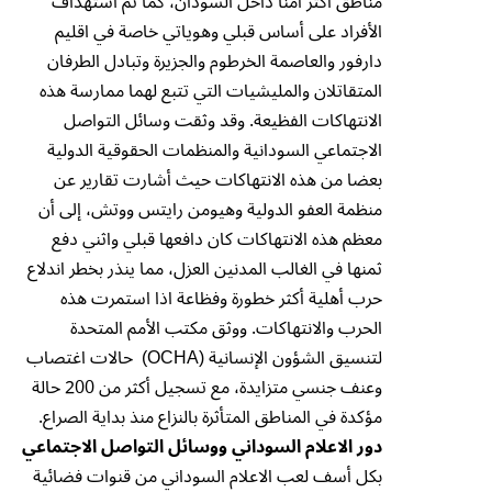
مناطق أكثر أمنا داخل السودان، كما تم استهداف
الأفراد على أساس قبلي وهوياتي خاصة في اقليم
دارفور والعاصمة الخرطوم والجزيرة وتبادل الطرفان
المتقاتلان والمليشيات التي تتبع لهما ممارسة هذه
الانتهاكات الفظيعة. وقد وثقت وسائل التواصل
الاجتماعي السودانية والمنظمات الحقوقية الدولية
بعضا من هذه الانتهاكات حيث أشارت تقارير عن
منظمة العفو الدولية وهيومن رايتس ووتش، إلى أن
معظم هذه الانتهاكات كان دافعها قبلي واثني دفع
ثمنها في الغالب المدنين العزل، مما ينذر بخطر اندلاع
حرب أهلية أكثر خطورة وفظاعة اذا استمرت هذه
الحرب والانتهاكات. ووثق مكتب الأمم المتحدة
لتنسيق الشؤون الإنسانية (OCHA) حالات اغتصاب
وعنف جنسي متزايدة، مع تسجيل أكثر من 200 حالة
مؤكدة في المناطق المتأثرة بالنزاع منذ بداية الصراع.
دور الاعلام السوداني ووسائل التواصل الاجتماعي
بكل أسف لعب الاعلام السوداني من قنوات فضائية