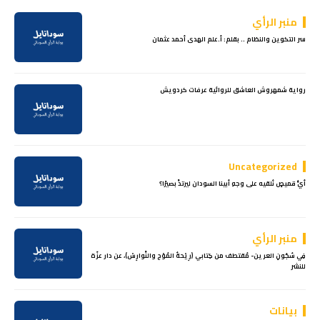
منبر الرأي
سر التكوين والنظام .. بقلم: أ.علم الهدى أحمد عثمان
رواية شمهروش العاشق للروائية عرفات كردويش
Uncategorized
أيُّ قميصٍ نُلقيه على وجهِ أبينا السودان ليرتدَّ بصيرًا؟
منبر الرأي
فِي سُجُونِ العرين- مُقتطف من كِتابي (رِيْحةُ المُوْج والنَّوارِسْ)، عن دار عزّة
للنشر
بيانات