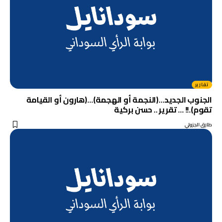
تقارير
الجنوب الجديد…(النجمة أو الهجمة)…(هارون أو القيامة
تقوم).!! … تقرير .. حسن بركية
طارق الجزولي