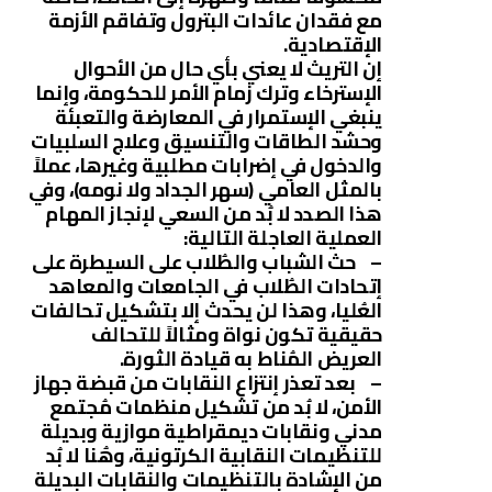
مع فقدان عائدات البترول وتفاقم الأزمة
الإقتصادية.
إن التريث لا يعني بأي حال من الأحوال
الإسترخاء وترك زمام الأمر للحكومة، وإنما
ينبغي الإستمرار في المعارضة والتعبئة
وحشد الطاقات والتنسيق وعلاج السلبيات
والدخول في إضرابات مطلبية وغيرها، عملاً
بالمثل العامي (سهر الجداد ولا نومه)، وفي
هذا الصدد لا بُد من السعي لإنجاز المهام
العملية العاجلة التالية:
– حث الشباب والطُلاب على السيطرة على
إتحادات الطُلاب في الجامعات والمعاهد
العُليا، وهذا لن يحدث إلا بتشكيل تحالفات
حقيقية تكون نواة ومثالاً للتحالف
العريض المُناط به قيادة الثورة.
– بعد تعذر إنتزاع النقابات من قبضة جهاز
الأمن، لا بُد من تشكيل منظمات مُجتمع
مدني ونقابات ديمقراطية موازية وبديلة
للتنظيمات النقابية الكرتونية، وهُنا لا بُد
من الإشادة بالتنظيمات والنقابات البديلة