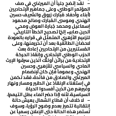
– لقد إتضح جلياً أن الميرغني في صف
المؤتمر الوطني، وعلى جماهير الإتحاديين
(أبناء وأحفاد مُبارك زروق والشريف حسين
الهندي وموسى المُبارك وصالح محمود
إسماعيل ومحمد جُبارة العوض ومحي
الدين صابر،،، إلخ) تصحيح الخطأ التاريخي
للزعيم الأزهري المتمثل في قراره بالعودة
لاحضان الطائفية بعد أن تحررمنها، وعلى
المُستنيرين من الإتحاديين إعادة بعث
الحزب الوطني الإتحادي وإنقاذ الحركة
الإتحادية من براثن أولئك الذين سرقوا الإرث
المادي والسياسي للأزهري وحسين
الهندي، وعموماً فإن كان لإنضمام
الميرغني والصادق من فائدة، فقد تكمن
في إستغناء الإنقاذ عن الدقير ومسار ونهار
وغيرهم من الذين أفسدوا الحياة
السياسية، لأنه (إذا حضر الماء بطل التيمم).
– لا خلاف أن قطاع الشمال يعيش حالة
إنتقالية تتميز بعدم وضوح الرؤيا، وسوف
تستمر هذه الحالة حتى الإعلان رسمياً عن