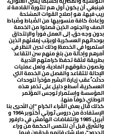
التونسية والمصرية (حسبما يشي العنوان)،
فينبغي أن يكون أول هم للثورة القادمة لا
ريب فيها، هو إصلاح القوات المسُلحة
وإعادة كافة منسوبيها من الضُباط وضُباط
الصف والجنود، الذين فُصلوا من الخدمة
بدون وجه حق، إلى العمل فوراً والإلتحاق
بوحداتهم العسكرية (وبرتب زملائهم الذين
استمروا في الخدمة) وذلك لحين النظر في
أمرهم وإحالة من بلغ منهم سن التقاعد
بطريقة لائقة تحفظ كرامتهم الأدبية
وتصون حقوقهم المادية، ولعل عمليات
الإحالة للتقاعد والفصل من الخدمة التي
حدثت ُعقب زيارة البشير مؤخراً للوحدات
العسكرية، أسطع دليل على تذمر هذه
المؤسسة وإستمرار توجس المؤتمر
الوطني خوفاً منها.
كذلك قال بعض القُراء الكرام "إن الأحرى بنا
الإستفادة من دروس ثورتي أكتوبر 1964 و
أبريل 1985 وإنتفاضات الهامش في دارفور
والشرق قبل أن نلتمس الحكمة من وراء
الحدود"، وبلا شك فإنهم مُحقون فيما