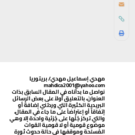
مهدي إسماعيل مهدي/ بريتوريا
mahdica2001@yahoo.com
نواصل ما بدأناه في المقال السابق بذات
العنوان، بالتعليق أولاً على بعض الرسائل
البريدية الكثيرة التي وردتني إضافةً أو
إتفاقاً أو إعتراضاً على ما جاء في المقال،
والتي تركز جُلُها على جُزئية واحدة إلا وهي
موضوع قومية أو لا قومية القوات
المُسلحة وموقفها في حالة حدوث ثورة