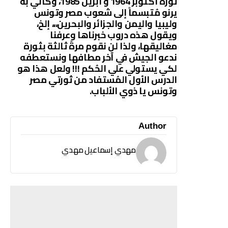
ثورة أكتوبر 1964 و أبريل 1985، وكأني به
يرنو مُتبسماً إلى شعوب مصر وتونس
وليبيا واليمن والجزائر والبحرين،،، إلخ،
ويقول هذه دروب خبرناها وعرفنا
مغاليقها، ولذا لن نقوم مرةً ثالثة بثورة
ندعو الجيش في آخر مطافها ونستعطفه
لكي يستولي علي الحُكم !!! ولعل هذا هو
الدرس الأول المُستفاد من ثورتي مصر
وتونس يا ذوي الألباب.
Author
مهدي إسماعيل مهدي