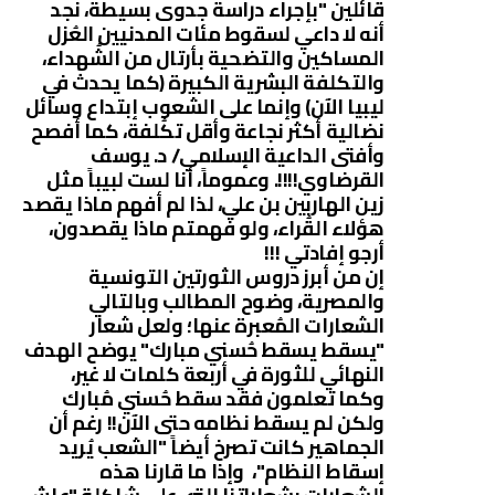
قائلين "بإجراء دراسة جدوى بسيطة، نجد
أنه لا داعي لسقوط مئات المدنيين العُزل
المساكين والتضحية بأرتال من الشُهداء،
والتكلفة البشرية الكبيرة (كما يحدث في
ليبيا الآن) وإنما على الشعوب إبتداع وسائل
نضالية أكثر نجاعة وأقل تكُلفة، كما أفصح
وأفتى الداعية الإسلامي/ د. يوسف
القرضاوي!!!!. وعموماً، أنا لست لبيباً مثل
زين الهاربين بن علي، لذا لم أفهم ماذا يقصد
هؤلاء القُراء، ولو فهمتم ماذا يقصدون،
أرجو إفادتي !!!
إن من أبرز دروس الثورتين التونسية
والمصرية، وضوح المطالب وبالتالي
الشعارات المُعبرة عنها؛ ولعل شعار
"يسقط يسقط حُسني مبارك" يوضح الهدف
النهائي للثورة في أربعة كلمات لا غير،
وكما تعلمون فقد سقط حُسني مُبارك
ولكن لم يسقط نظامه حتى الآن!! رغم أن
الجماهير كانت تصرخ أيضاً "الشعب يُريد
إسقاط النظام"، وإذا ما قارنا هذه