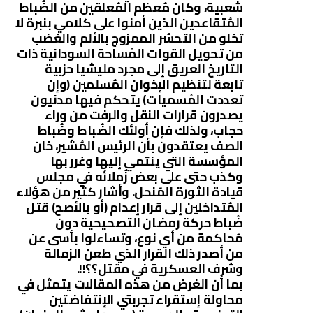
شعبية، وكان مُعظم المُعلقين من الضُباط
المُتقاعدين الذين أمنوا على كلامي بنبرة لا
تخلو من التحسُر الممزوج بالألم والغضب
من تحويل القوات المُساحة السودانية ذات
التاريخ العريق إلى مجرد مليشيا حزبية
تابعة لتنظيم الإخوان المُسلمين (وإن
تعددت المُسميات) يتحكم فيها مدنيون
يصدرون قرارات النقل والرفت من وراء
حجاب، ولذلك فإن أولئك الضُباط وضُباط
الصف يعتقدون بأن الرئيس المُشير، خان
المؤسسة التي ينتمي إليها وغرر بها
وكذب حتى على بعض زُملائه في مجلس
قيادة الثورة المُنحل. وأشار كثير من هؤلاء
المُتداخلين إلى قرار إعدام (أو بالأصح) قتل
ضُباط حركة رمضان التصحيحية دون
مُحاكمة من أي نوع، وتساءلوا بأسى عن
من أصدر ذلك القرار الذي طعن الزمالة
وشرف العسكرية في مقتل؟؟!!.
بما أن الغرض من هذه المقالات يتمثل في
محاولة إستقراء تجربتي الإنتفاضتين