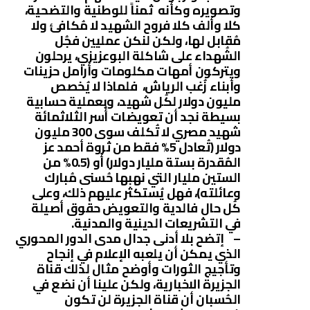
وتصويره وكأنه ثمناً للوطنية والتضحية،
كلا وألف كلا فروح الشهيد لا مُكافئ ولا
مُقابل لها، ولكن لنكن عمليين فجُل
الشُهداء على شاكلة البوعزيزي، يرحلون
ويتركون أمهات مكلومات وأرامل حزينات
وأبناء زُغب الرياش، فلماذا لا يُخصص
مليون دولار لكُل شهيد، وبعملية حسابية
بسيطة نجد أن تعويضات أُسر الثلاثمائة
شهيد مصري لا تُكلف سوى 300 مليون
دولار (تُعادل 5% فقط من ثروة أحمد عز
المُقدرة بستة مليار دولار) أو (0.5% من
الستين مليار التي نهبها حُسنى مُبارك
وعائلته)، فهل يُستكثر عليهم ذلك، وعلى
كُل حال فالدية والتعويض حقوق أصيلة
في التشريعات الدينية والمدنية.
– إتضح بلا أدنى جدال مدى الدور المحوري
الذي يمكن أن يلعبه الإعلام في إنجاح
وتأجيج الثورات وأوضح مثال لذلك قناة
الجزيرة الاخبارية، ولكن علينا أن نضع في
الحُسبان أن قناة الجزيرة لن تكون