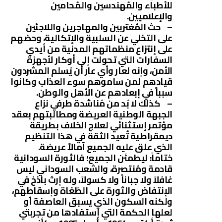
للأطباء والمُهندسين والمُحامين
والإعلاميين.
– حث المُغتربين والمهاجرين واللاجئين
على التخلي عن السلبية والإتكالية، وحضهم
على إنتزاع منظماتهم المدنية من أيدي
السفارات التي تحولت إلى أوكار لأجهزة
الأمن، وإنه لعار وأي عار أن يُسلم المشردون
قيادهم لمن ساموهم سوء العذاب وكانوا
سبباً في إبعادهم عن الأهل والوطن.
– كذلك لا بُد من مُناشدة طرفي نزاع
الجبهة الوطنية العريضة ومطالبتهم بعقد
مؤتمر إستثنائي لعلاج الخلاف بطريقة
ديمقراطية تُعيد الثقة في هذا التنظيم
الذي علق عليه الجميع آمالاً عريضة.
ختاماً: ليطمئن الجميع؛ فالثورة السودانية
قادمة ومُنتصرة، والشعب السوداني ليس
غافلاً ولا جباناً ولا كسولاً، وله إرث باذخ في
الإنتفاض والثورة على الطُغاة وإسقاطهم،
ولكنه السكون الذي يسبق العاصفة أو
لعلها الحكمة التي إستفادها من تجربتي