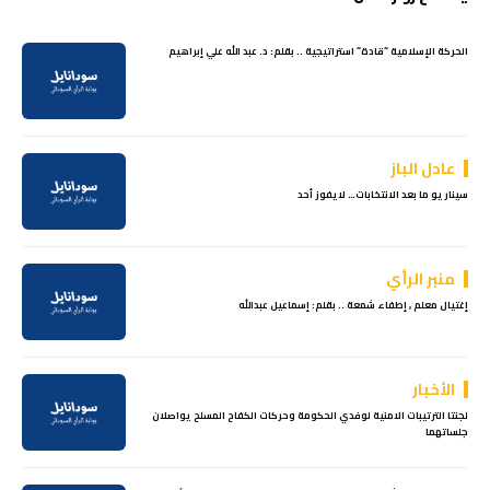
الحركة الإسلامية “قادة” استراتيجية .. بقلم: د. عبد الله علي إبراهيم
عادل الباز
سيناريو ما بعد الانتخابات… لايفوز أحد
منبر الرأي
إغتيال معلم , إطفاء شمعة .. بقلم: إسماعيل عبدالله
الأخبار
لجنتا الترتيبات الامنية لوفدي الحكومة وحركات الكفاح المسلح يواصلان
جلساتهما