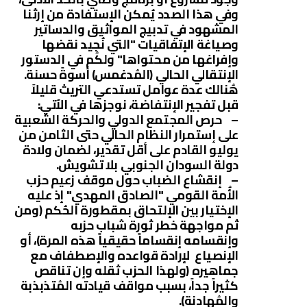
وفي هذا الصدد يُمكن الإستفادة من إرثنا
المشهود في تدبيج المواثيق والدساتير
وصياغة الإتفاقيات "التي نُجيد نقضها
وإفراغها من محتواها" ولكُم في الدستور
الإنتقالي الحالي (المُدغمس) أسوةً حسنة.
هُنالك عدة عوامل تستدعي التريث قليلاً
قبل تفجير الإنتفاضة، نوجزها في الآتي:
– حرص المجتمع الدولي والحركة الشعبية
على إستمرار النظام الحالي حتى الثامن من
يوليو القادم على أقل تقدير، لضمان ولادة
دولة السودان الجنوبي بلا تشويش.
– إنقشاع الضباب حول موقف زعيم حزب
الأُمة القومي "الصادق المهدي" إذ عليه
الإختيار بين الإلتحاق بمقطورة الحُكم (ومن
ثم مواجهة خطر ثورة شباب حزبه
وإنقسامه إنقساماً حقيقياً هذه المرة)، أو
الإنصياع لإرادة قواعده والإصطفاف مع
جماهيره (ولهذا الحزب ثقله وإن تناقص
كثيراً جداً، بسبب مواقف قيادته المُتذبذبة
والمُهادنة).