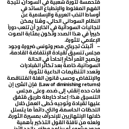
مُتحمسة لثورة شعبية في السودان، نتيجة
الفهم المغلوط والإنطباع السائد في
أوساط النخب العربية والإسلامية عن
النظام السوداني الحالي، وهُنا يمكن
للجاليات السودانية في الخارج أن تلعب دوراً
كبيراً في هذا الصدد وتكون بمثابة الصوت
الإعلامي للثورة.
– أثبتت تجربتي مصر وتونس ضرورة وجود
مجلس تنسيق لقيادة الإنتفاضة القادمة،
ويُصبح الأمر أكثر إلحاحاً في الحالة
السودانية، خاصةً بعد تكاثُر المُبادرات
وتعدد التنظيمات الداعية للثورة
والإنتفاض، وحسب قانون الغلة المُتناقصة
(Law of diminishing returns) فإن الشئ إن
فات حده إنقلب إلى ضده. وعلى مجلس
التنسيق هذا؛ إعداد خارطة طريق مُتفق
عليها لقيادة وتوجيه خُطى العمل خلال
اللحظات الحاسمة، والتي دائماً ما يتسلل
خلالها الإنتهازيين للإنحراف بمسيرة الثورة.
ولعله من نافلة القول التذكير بأهمية
وجود مشروع أو برنامج وطني بالحد الأدنى،