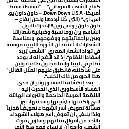
الشعارات بشعاراتنا التي على شاكلة "عاش
كفاح الشعب السوداني" – "تسقط تسقط
أمريكا- Down Down U.S.A. – داون داون يو.
أس. أي." (التي كُنا نُرددها ونحن إيفاع –
داون داون يونس وين!!!)، نُدرك البون
الشاسع بين رومانسية وضبابية شعاراتنا
وبين براجماتيتهم ووضوحهم، وبمناسبة
الشعارات لا أعتقد أن الثورة الليبية موفقة
في ترداد الشعار المصري "الشعب يُريد
إسقاط النظام"، إذ قد إتضح أنه لا يوجد
نظام في ليبيا وإنما مجنون طاغية وإبن
على شاكلته، فانطبق عليهم المثل القائل"
هذا الجرو من ذاك الكلب".
– بعد إنكشاف المستور وتبيان مدى
الفساد الأسطوري الذي انحدرت إليه
الأنظمة العربية الحاكمة والثروات الهائلة
التي راكمتها حاشيتها وسدنتها، تبرز
مسألة تعويض أُسر الشُهداء تعويضاً مُجزياً
ولذا ينبغي أن تعوض أُسر هؤلاء الشُهداء
بالأخذ من أموال قتلتهم وسارقي قوت
الشعب، وأرجو أن لا يُساء فهم هذا الأمر