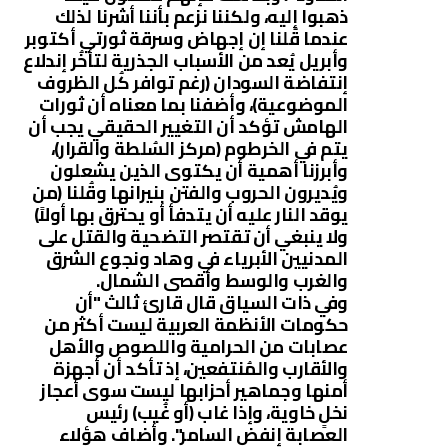
ذهبوا إليه، ولكننا نزعم بأننا أشرنا لذلك
عندما قُلنا إن إجهاض وسرقة ثورتي أكتوبر
وأبريل يُعد من الأسباب الجذرية لتأخُر إندلاع
إنتفاضة السودان (رغم توافر كُل الظروف
الموضوعية)، وأضفنا بما معناه أن ثورات
الهامش تؤكد أن التغيير الحقيقي يجب أن
يتم في الخرطوم (مركز السُلطة والقرار)،
وأبرزنا أهمية أن يكتوى الذين يشعلون
ويُديرون الحروب والفتن بنيرانها وقُلنا (من
يوقد النار عليه أن يتدفأ أو يحترق بها أولاً)
ولا ينبغي أن تقتصر التضحية والقتل على
المدنيين الأبرياء في وهاد ونجوع الشرق
والغرب والوسط وأقصى الشمال.
وفي ذات السياق قال قارئ ثالث "أن
حكومات الأنظمة العربية ليست أكثر من
عصابات من الحرامية واللصوص والأهل
والأقارب والمُنتفعين، إذ تأكد أن أجهزة
أمنها وجماهير أحزابها ليست سوى أعجاز
نخلٍ خاوية، وإذا غاب (أو غُيب) رئيس
العصابة إنفض السامر". وأضاف هؤلاء