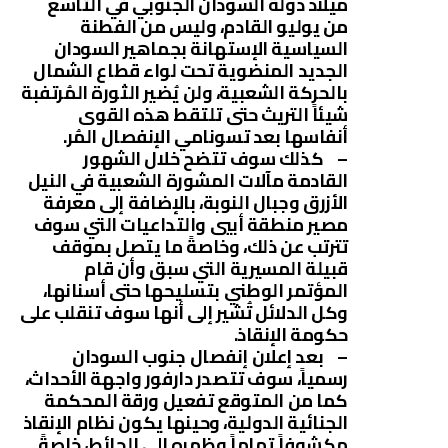
ميلاد دولة السودان الجنوبي في التاسع
من يوليو القادم، وليس من الفطنة
السياسية الإستهانة بجماهير السودان
الجديد المنضوية تحت لواء قطاع الشمال
بالحركة الشعبية، ولن يُضير الثورة المُرتفبة
شيئاً التريث حتى تلتقط هذه القوى
أنفاسها بعد تسونامي الإنفصال المُر.
– كذلك سوف تتضح خلال الشهور
القادمة مآلات المشورة الشعبية في النيل
الأزرق وجبال النوبة، بالإضافة إلى معرفة
مصير منطقة أبيي والتداعيات التي سوف
تترتب عن ذلك، وخاصةً ما يتصل بموقف
قبيلة المسيرية التي سبق وأن قام
المؤتمر الوطني بتسليحها حتى أسنانها،
وكل الدلائل تُشير إلى أنها سوف تنقلب على
حكومة الإنقاذ.
– بعد إعلان إنفصال جنوب السودان
رسمياً، سوف تتصدر دارفور واجهة الأحداث،
كما من المتوقع تفعيل ورقة المحكمة
الجنائية الدولية، وحينها يكون نظام الإنقاذ
مكشوفاً تماماً وظهره إلى الحائط، خاصةً