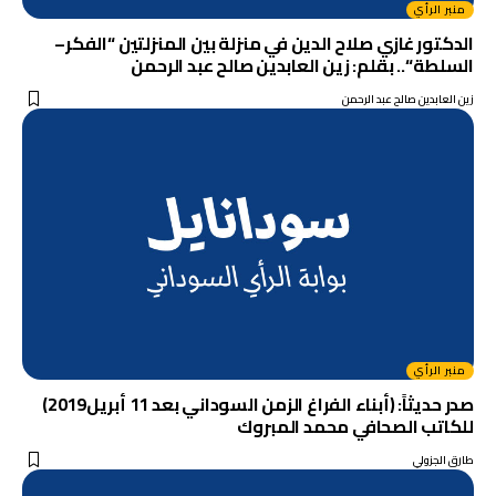
منبر الرأي
الدكتور غازي صلاح الدين في منزلة بين المنزلتين “الفكر–
السلطة “.. بقلم: زين العابدين صالح عبد الرحمن
زين العابدين صالح عبد الرحمن
منبر الرأي
صدر حديثاً: (أبناء الفراغ الزمن السوداني بعد 11 أبريل2019)
للكاتب الصحافي محمد المبروك
طارق الجزولي