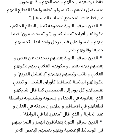
فقط بوضعهم و حالهم و مصالحهم و لا يهتمون
بمستقبل بلدهم ،، تناسوا و تجاهلوا هذا القطاع المهم
من قطاعات المجتمع “شباب المستقبل” .
الذين سرقوا الثورة مجموعة تمثل النظام الحاكم ،
مكوناته و أفراده “متشاكسون” و “متخاصمون” فيما
بينهم و ليسوا على قلب رجل واحد ابدا ، تحسبهم
جميعا وقلوبهم شتى.
الذين سرقوا الثورة بعضهم يتحدث عن بعض و
بعضهم يتهم بعض و مكونهم الفلاني يتهم مكونهم
العلاني و نائب رئيسهم يتهمهم “بالفشل الذريع” و
مكوناتهم البائسة تتساقط كأوراق الشجر ، و تتدني
نفسياتهم كل يوم إلى الحضيض كما قال شريكهم
الذي يعادونه في الخفاء و يسبونه ويشتمونه بواسطة
قطعانهم في الاسافير و يظهرون مودته في العلن و
عند الحاجة و الذي قال “معنوياتنا في الواطة” ،
الذين سرقوا الثورة يتقاذفون الهمز و اللمز بينهم
في الوسائط الإعلامية ويتهم بعضهم البعض الاخر