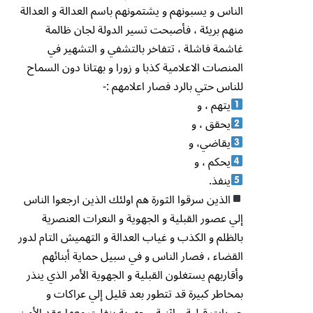
الناس و يسبونهم و يشتمونهم باسم العدالة و العدالة
منهم بريئة ، فأصبحت تسير الدولة لجان ظالمة
غاشمة فاشلة ، تتفاخر بالتشفي و التشهير في
المنصات الاعلامية كذبا و زورا و بهتانا دون السماح
للناس حتي بالرد فصار اعلامهم :-
يتهم ، و
يحقق ، و
يقاضي، و
يحكم ، و
ينفذ.
الذين سرقوا الثورة هم اولئك الذين ارجعوا الناس
إلي عصور القبلية و الجهوية و النعرات العنصرية
بالظلم و الكذب و غياب العدالة و التهميش التام لدور
القضاء ، فصار الناس و في سبيل حماية أبنائهم
وأقاربهم يستغلون القبلية و الجهوية الأمر الذي ينذر
بمخاطر كبيرة قد تتطور بعد قليل إلي عراكات و
حروبات قبلية و اثنية و جهوية ينفلت معها عقد الأمن