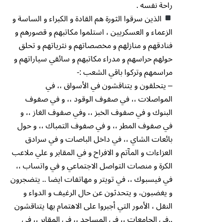
راحة نفسه .
الذين سرقوا الثورة هم القادة و الكبراء و الساسة و
الزعماء و العسكريين ، استلموا مكاتبهم و قصورهم و
فنادقهم و منازلهم و مخصصاتهم و نثرياتهم و تحلق
حولهم حراسهم و مدراء مكاتبهم و سائقي سياراتهم و
مراسمهم وتركوا باقي الشعب :-
– يتحلقون و يتناقشون في الأسواق ،، في
المواصلات ،، في صفوف الوقود ،، و في صفوف
البنوك و في صفوف الخبز ،، وفي صفوف الغاز ،، و
في صفوف المطر ،، و في صفوف التمباك ،، و حول
بائعات الشاي ،، في داخل الباصات و في سرادق
العزاءات و المآتم و الافراح و في المقابر و علي ملاعب
الكرة و منصات التواصل الاجتماعي و في واتساب ،،
في فيسبوك ،، في تويتر و مهاتفات ايضا .. يتضجرون
و يغضبون، و يتحدثون عن حال الرغيف و الدواء و
النقل ، الأمور التي أجبروا على الاهتمام بها يتناقشون
..في الجامعات ،، في المساجد ،، في المقابر ،، في