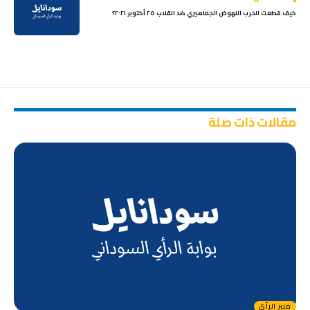
كيف قطعت الحرب النهوض الجماهيري ضد انقلاب ٢٥ أكتوبر ٢٠٢١؟
مقالات ذات صلة
منبر الرأي