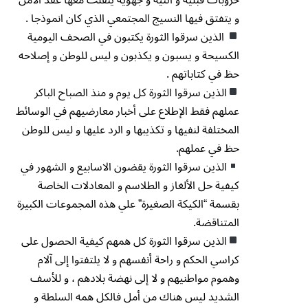
و يتفتق فيها النسيج المجتمعي الذي كان انموذجا .
الذين سرقوا الثورة يكتبون في الصحف اليومية
الكسيحة و يسبون و يكذبون و ليس للوطن و إصلاحه
حظ في كتاباتهم .
الذين سرقوا الثورة كل يوم و منذ الصباح الباكر
عملهم فقط الإطلاع على أخبار معارضيهم في الوسائط
المختلفة لنفيها و تكذيبها و الرد عليها و ليس للوطن
حظ في عملهم.
الذين سرقوا الثورة يقضون الاسابيع و الشهور في
كيفية حل الألغاز و الطلاسم و المعادلات الخاصة
بقسمة “الكيكة الصغيرة” علي هذه المجموعات الكبيرة
المتناقضة.
الذين سرقوا الثورة كل همهم كيفية الحصول على
كراسي الحكم و راحة أنفسهم و لا يلتفتوا إلى آلام
وهموم مواطنيهم و لا إلى نهضة بلادهم ، و للأسف
الشديد ليس هناك من أمل فالكل همه السلطة و