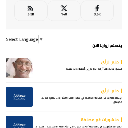
5.5K
140
3.5K
Select Language
▼
يتصفح زوارنا الآن
منبر الرأي
منصور خالد: من أزمة الدولة إلى أزمته ذات نفسه
منبر الرأي
الإنقاذ تقترب من الحافة: قراءة في سفر الفقر والثورة .. بقلم: صديق
محيسى
منشورات غير مصنفة
الضوابط الشرعية في معامله أسري الحرب في الشريعة الإسلامية .. بقلم: د.