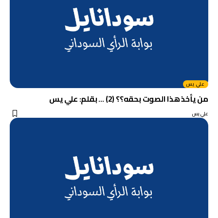
علي يس
من يأخذ هذا الصوت بحقه؟؟ (2) … بقلم: علي يس
علي يس