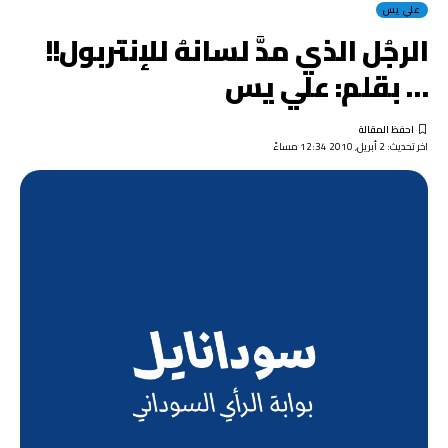
علي يس
الرجُل الذي مدَّ لسانهُ للإنتربول!!
… بقلم: علي يس
اخر تحديث: 2 أبريل, 2010 12:34 مساءً