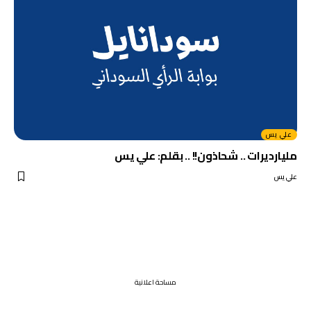
علي يس
مليارديرات .. شحاذون!! .. بقلم: علي يس
علي يس
مساحة اعلانية