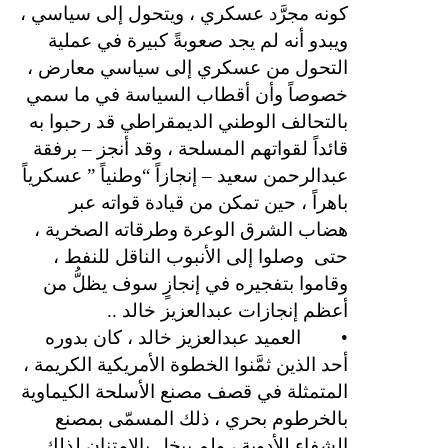
كونه مجرَّد عسكري ، ويتحول إلى سياسي ،
ويبدو أنه لم يجد صعوبةً كبيرة في عملية
التحول من عسكري إلى سياسي معارض ،
خصوصاً وأن أقطاب السياسة في ما سمي
بالتحالف الوطني الديمقراطي قد رحبوا به
قائداً لقواتهم المسلحة ، وقد أنجز – برفقة
عبدالرحمن سعيد – إنجازاً “وطنياً ” عسكرياً
باهراً ، حين تمكن من قيادة قواته عبر
هضاب الشرق الوعرة وطرقاته الصخرية ،
حتى
وصلوا إلى الأنبوب الناقل للنفط ،
وقاموا بتفجيره في إنجازٍ سوف يظلُّ من
أعظم إنجازات عبدالعزيز خالد ..
•
العميد عبدالعزيز خالد ، كان بدوره
أحد الذين ثمَّنوا الخطوة الأمريكية الكريمة ،
المتمثلة في قصف مصنع الأسلحة الكيماوية
بالخرطوم بحري ، ذلك المسمّى بمصنع
الشفاء للأدوية ، ولم يبخل بالإمتنان لذلك