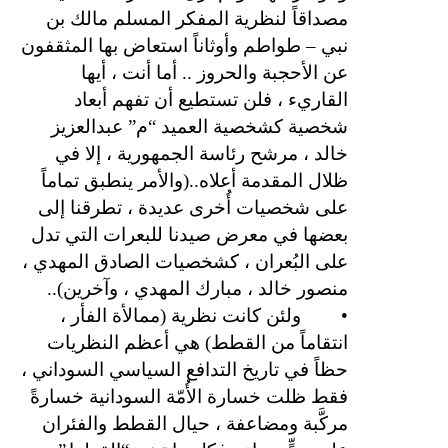
مصداقاً لنظرية المفكر المسلم مالك بن
نبي – طواطم وأوثاناً استعاض بها المثقفون
عن الأحجبة والحروز .. أما أنت ، أيها
القاريء ، فلن تستطيع أن تفهم أبعاد
شخصية كشخصية العميد “م” عبدالعزيز
خالد ، مرشح رئاسة الجمهورية ، إلا في
ظلال المقدمة أعلاه..(والأمر ينطبق تماماً
على شخصيات أُخرى عديدة ، تطرقنا إلى
بعضها في معرض صيدنا للبعرات التي تدل
على البُعران ، كشخصيات الصادق المهدي ،
منصور خالد ، مبارك المهدي ، وآخرين)..
•
ولئن كانت نظرية (ممالأة الفأر ،
انتقاماً من القطط) هي أعظم النظريات
حظاً في تاريخ التدافع السياسي السوداني ،
فقط ظلت خسارة الأُمّة السودانية خسارةً
مركَّبة ومضاعفة ، حيال القطط والفئران