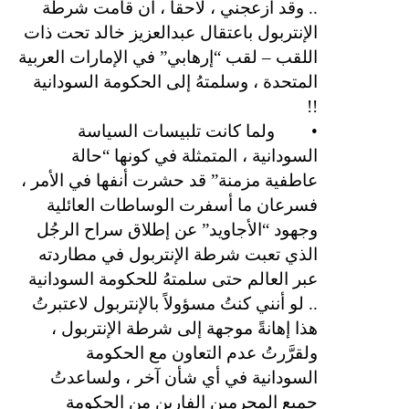
.. وقد أزعجني ، لاحقاً ، أن قامت شرطة
الإنتربول باعتقال عبدالعزيز خالد تحت ذات
اللقب – لقب “إرهابي” في الإمارات العربية
المتحدة ، وسلمتهُ إلى الحكومة السودانية
!!
•
ولما كانت تلبيسات السياسة
السودانية ، المتمثلة في كونها “حالة
عاطفية مزمنة” قد حشرت أنفها في الأمر ،
فسرعان ما أسفرت الوساطات العائلية
وجهود “الأجاويد” عن إطلاق سراح الرجُل
الذي تعبت شرطة الإنتربول في مطاردته
عبر العالم حتى سلمتهُ للحكومة السودانية
.. لو أنني كنتُ مسؤولاً بالإنتربول لاعتبرتُ
هذا إهانةً موجهة إلى شرطة الإنتربول ،
ولقرَّرتُ عدم التعاون مع الحكومة
السودانية في أي شأن آخر ، ولساعدتُ
جميع المجرمين الفارين من الحكومة