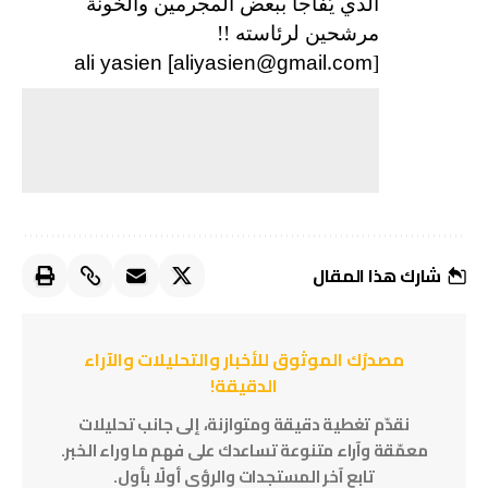
الذي يُفاجأ ببعض المجرمين والخونة
مرشحين لرئاسته !!
ali yasien [aliyasien@gmail.com
]
شارك هذا المقال
مصدرُك الموثوق للأخبار والتحليلات والآراء
الدقيقة!
نقدّم تغطية دقيقة ومتوازنة، إلى جانب تحليلات
معمّقة وآراء متنوعة تساعدك على فهم ما وراء الخبر.
تابع آخر المستجدات والرؤى أولًا بأول.