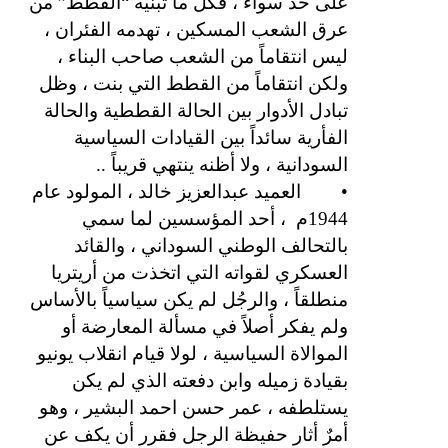
على حدٍّ سواء ، فكل ما تبنيه “القطط” من
عرق الشعب المسكين ، تهدمه الفئران ،
ليس انتقاماً من الشعب صاحب البناء ،
ولكن انتقاماً من القطط التي بنت ، وظل
تبادل الأدوار بين الحالة القططية والحالة
الفأرية سائداً بين القيادات السياسية
السودانية ، ولا أظنه ينتهي قريباً ..
•
العميد عبدالعزيز خالد ، المولود عام
1944م
، أحد المؤسسين لما سمي
بالتحالف الوطني السوداني ، والقائد
العسكري لقواته التي اتخذت من أريتريا
منطلقاً ، والرجُل لم يكن سياسياً بالأساس
ولم يفكر أصلاً في مسألة المعارضة أو
الموالاة السياسية ، لولا قيام انقلاب يونيو
بقيادة زميله وابن دفعته الذي لم يكن
يستلطفه ، عمر حسن احمد البشير ، وهو
أمرٌ أثار حفيظة الرجل فقرر أن يكف عن