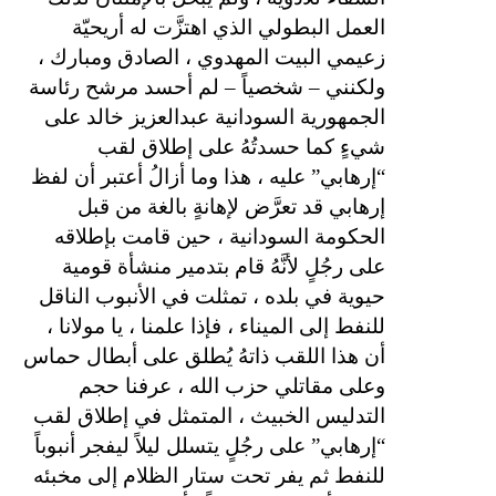
العمل البطولي الذي اهتزَّت له أريحيّة
زعيمي البيت المهدوي ، الصادق ومبارك ،
ولكنني – شخصياً – لم أحسد مرشح رئاسة
الجمهورية السودانية عبدالعزيز خالد على
شيءٍ كما حسدتُهُ على إطلاق لقب
“إرهابي” عليه ، هذا وما أزالُ أعتبر أن لفظ
إرهابي قد تعرَّض لإهانةٍ بالغة من قبل
الحكومة السودانية ، حين قامت بإطلاقه
على رجُلٍ لأنَّهُ قام بتدمير منشأة قومية
حيوية في بلده ، تمثلت في الأنبوب الناقل
للنفط إلى الميناء ، فإذا علمنا ، يا مولانا ،
أن هذا اللقب ذاتهُ يُطلق على أبطال حماس
وعلى مقاتلي حزب الله ، عرفنا حجم
التدليس الخبيث ، المتمثل في إطلاق لقب
“إرهابي” على رجُلٍ يتسلل ليلاً ليفجر أنبوباً
للنفط ثم يفر تحت ستار الظلام إلى مخبئه