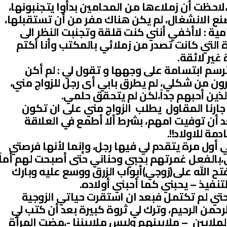
،لاحظت أن زملاءها من المحامين بدأوا يتجنبونها،
ع الانشغال، لم يكن هناك مفر من أن تستقبلها،
ية : لاأخفي أنني كنت قلقة وتجنبت النظر الى
التي كانت تصدر من زملائي بالمكتب وأنا أكتم
غير لائقة.
رسم ابتسامة على وجهها و تقول لي : لم أكن
رون من شكلي، لم يطرق بابي أى رجل للزواج مني،
الذين أحبهم جداً،لكن لم يتحقق حلمي.
جارنا المقاول يطلب الزواج مني على ان تكون
د أن توفيت امهم، بشرط ألا أطمع في العلاقة
مة للاولاد!!.
ول مرة يتقدم لي فيها رجل، وإنما لأنها فرصتي
ي،بالفعل غمرتهم بحبي وحناني حتى أصبحت لهم أماً
تح الله على(زوجي)أبواب الزرق ووسع عليه وبارك
نفيذ – يحبني كما أحبني أولاده.
تي لم تكتمل فبعد ان استقرت حياتي الزوجية
رحمن الرحيم، وترك لي ثروة كبيرة بعد أن كتب لي
لملايين – ملايينهم وليس ملاييننا -،مضت المرأة