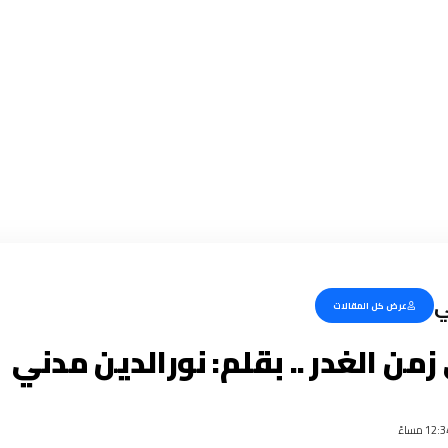
ي
عرض كل المقالات
زمن الغدر .. بقلم: نورالدين مدني