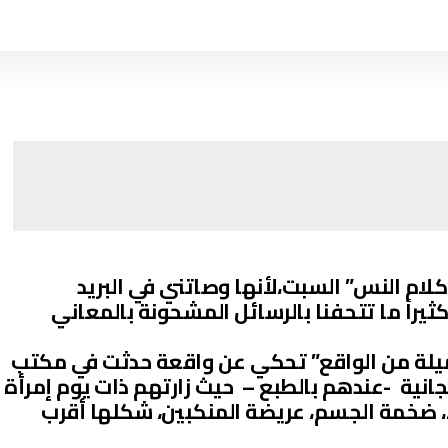
كلام النس” السبت،لأنها وصاتني في البريد
كثيراً ما تتحفنا بالرسائل المشحونة بالمعاني
ميلة من الواقع” تحكي عن واقعة حدثت في مكتب
جانية -عندهم بالطبع – حيث زارتهم ذات يوم إمرأة
 ضخمة الجسم، عريضة المنكبين، شكلها أقرب