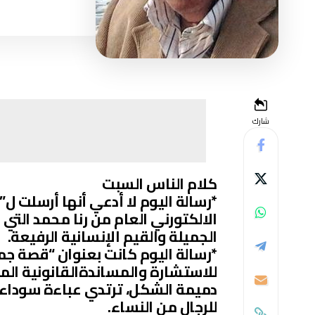
شارك
كلام الناس السبت
*رسالة اليوم لا أدعي أنها أرسلت ل”
الالكتورني العام من رنا محمد التي 
الجميلة والقيم الإنسانية الرفيعة.
*رسالة اليوم كانت بعنوان “قصة ج
للاستشارة والمساندةالقانونية الم
دميمة الشكل، ترتدي عباءة سوداء،
للرجال من النساء.