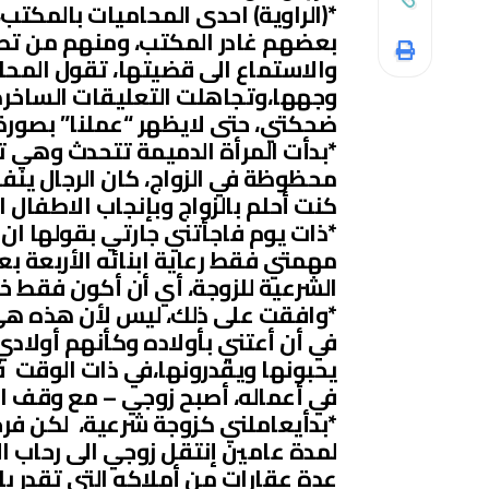
*(الراوية) احدى المحاميات بالمكتب
بعضهم غادر المكتب، ومنهم من تصن
والاستماع الى قضيتها، تقول المحام
وجهها،وتجاهلت التعليقات الساخرة 
ضحكتي، حتى لايظهر “عملنا” بصورة 
*بدأت المرأة الدميمة تتحدث وهي ت
محظوظة في الزواج، كان الرجال ينف
كنت أحلم بالزواج وبإنجاب الاطفال 
*ذات يوم فاجأتني جارتي بقولها ان 
مهمتي فقط رعاية ابنائه الأربعة بع
الشرعية للزوجة، أي أن أكون فقط خاد
*وافقت على ذلك، ليس لأن هذه هي أ
في أن أعتني بأولاده وكأنهم أولاد
يحبونها ويقدرونها،في ذات الوقت ف
في أعماله، أصبح زوجي – مع وقف الت
*بدأيعاملني كزوجة شرعية، لكن فرح
لمدة عامين إنتقل زوجي الى رحاب ال
عدة عقارات من أملاكه التي تقدر با