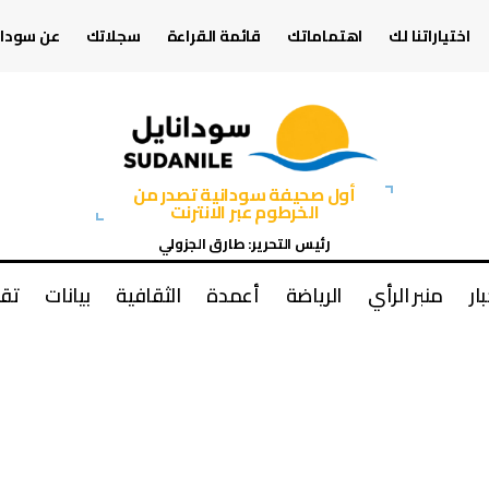
اختياراتنا لك
اهتماماتك
قائمة القراءة
سجلاتك
عن سودان
أول صحيفة سودانية تصدر من
الخرطوم عبر الانترنت
رئيس التحرير: طارق الجزولي
بار
منبر الرأي
الرياضة
أعمدة
الثقافية
بيانات
تقا