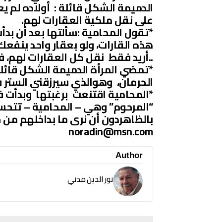
الدميمة الشكل قائلة : أولاده لم 
على نقل ملكية العقارات لهم.
*تقول المحامية :سألتها بعد أن بد
هذه القارات، ولو بعقار واحد ينفعك إا
..أريد فقط نقل كل العقارات لهم، 
*تمضي المرأة الدميمة الشكل قائلة :
الحرمان، وهوالذي سيرزقني الستر ف
*المحامية اقتنعت برغبتها وبدأت ف
“المرحوم” وهي – المحامية – تتحسر 
بالظاهردون أن نرى ما بداخلهم من 
noradin@msn.com
Author
نور الدين مدني