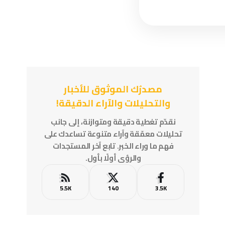
مصدرُك الموثوق للأخبار
والتحليلات والآراء الدقيقة!
نقدّم تغطية دقيقة ومتوازنة، إلى جانب
تحليلات معمّقة وآراء متنوعة تساعدك على
فهم ما وراء الخبر. تابع آخر المستجدات
والرؤى أولًا بأول.
5.5K
140
3.5K