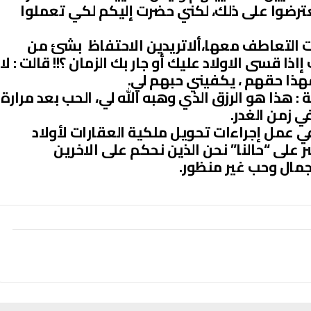
يعترضوا على ذلك، لكني حضرت إليكم لكي تعملوا
أت التعاطف معها،ألاتريدين الاحتفاظ بشئ من
ذا قسى الاولاد عليك أو جار بك الزمان ؟!! قالت : لا
فهذا حقهم ، يكفيني حبهم لي.
 هذا هو الرزق الذي وهبه الله لي، الحب بعد مرارة
ي زمن الغدر.
ي عمل إجراءات تحويل ملكية العقارات لأولاد
على “حالنا” نحن الذين نحكم على الاخرين
جمال وحب غير منظور.