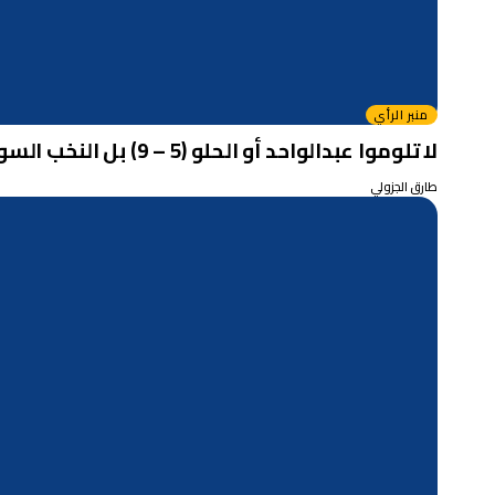
منبر الرأي
لا تلوموا عبدالواحد أو الحلو (5 – 9) بل النخب السودانية لعدم التزامها بالقيم الأخلاقية الإنسانية منذ المهدية .. بقلم: عبدالله مصطفى آدم/بيرث/أستراليا
طارق الجزولي