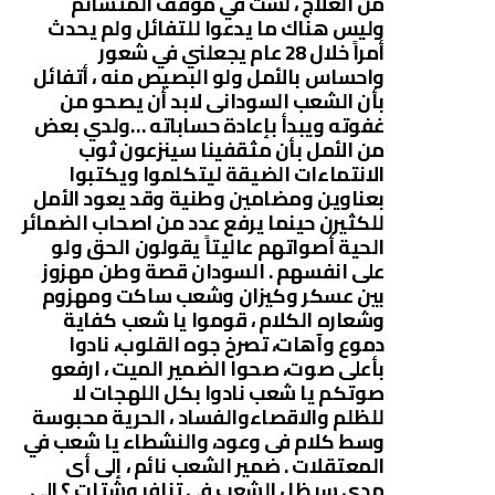
من العلاج ، لست في موقف المتشائم
وليس هناك ما يدعوا للتفائل ولم يحدث
أمراً خلال 28 عام يجعلني في شعور
واحساس بالأمل ولو البصيص منه ، أتفائل
بأن الشعب السودانى لابد أن يصحو من
غفوته ويبدأ بإعادة حساباته …ولدي بعض
من الأمل بأن مثقفينا سينزعون ثوب
الانتماءات الضيقة ليتكلموا ويكتبوا
بعناوين ومضامين وطنية وقد يعود الأمل
للكثيرن حينما يرفع عدد من اصحاب الضمائر
الحية أصواتهم عاليتاً يقولون الحق ولو
على انفسهم . السودان قصة وطن مهزوز
بين عسكر وكيزان وشعب ساكت ومهزوم
وشعاره الكلام ، قوموا يا شعب كفاية
دموع وآهات، تصرخ جوه القلوب، نادوا
بأعلى صوت، صحوا الضمير الميت ، ارفعو
صوتكم يا شعب نادوا بكل اللهجات لا
للظلم والاقصاءوالفساد ، الحرية محبوسة
وسط كلام فى وعود، والنشطاء يا شعب في
المعتقلات . ضمير الشعب نائم ، إلى أى
مدى سيظل الشعب فى تنافر وشتات ؟ إلى