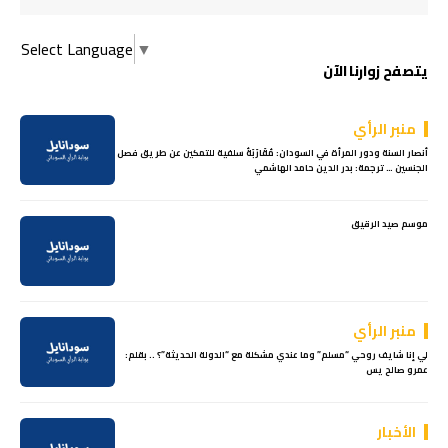
Select Language
▼
يتصفح زوارنا الآن
منبر الرأي
أنصار السنة ودور المرأة في السودان: مُقَارَبَةُ سلفية للتمكين عن طريق فصل
الجنسين … ترجمة: بدر الدين حامد الهاشمي
موسم صيد الرقيق
منبر الرأي
لي إنا شايف روحي “مسلم” وما عندي مشكلة مع “الدولة الحديثة”؟ .. بقلم:
عمرو صالح يس
الأخبار