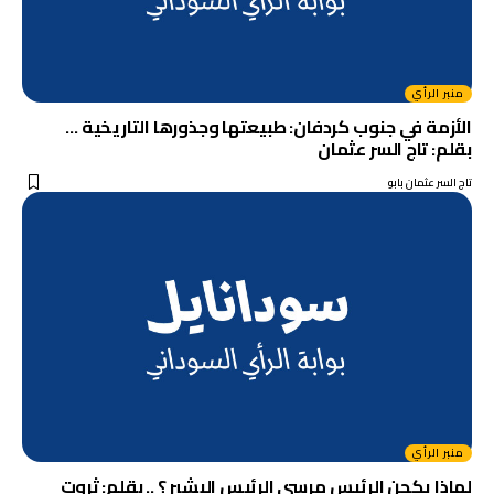
منبر الرأي
الأزمة في جنوب كردفان: طبيعتها وجذورها التاريخية …
بقلم: تاج السر عثمان
تاج السر عثمان بابو
منبر الرأي
لماذا يكجن الرئيس مرسي الرئيس البشير ؟ .. بقلم: ثروت