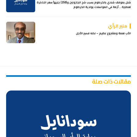
شلل بموقف شندي بالخرطوم بسبب شح الجازولين و(250) جنيهاً سعر التذكرة
لعطبرة .. أزمة في المواصلات بولاية الخرطوم
منبر الرأي
الأب نعمة ومشروع عظيم – لكنه قصير الأجل
مقالات ذات صلة