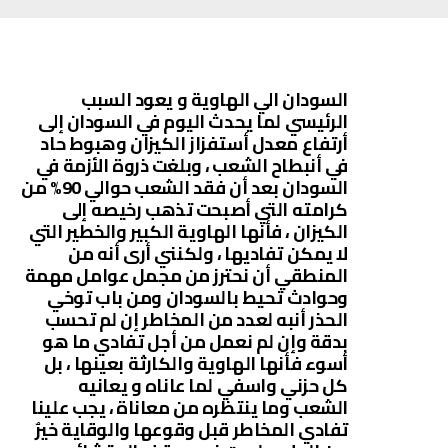
السودان الي الهاوية و يعود السبب
الرئيسي لما يحدث اليوم في السودان إلى
أرتفاع معدل أستفزاز الكيزان وهبوط حاد
في أنبطاح الشعب ، وبلغت ذروة الأزمة في
السودان بعد أن فقد الشعب حوالي 90% من
كرامته التي أصبحت تذهب رخيصه إلى
الكيزان ، فأنها الهاوية الكبير والخطير التي
لا يمكن تفاديها ، ولكنني أرى أنه من
المنطقي أن نحترز من مجمل عوامل مهمة
وحوادث تحيط بالسودان ومن باب توخي
الحذر أنبه لعدد من المخاطر إن لم تحسب
بدقة وإن لم نعمل من أجل تفادي ما هو
أسوء فأنها الهاوية والكارثة بعينها ، بل
كل حزني واسفي لما عاناه و يعانيه
الشعب وما ينتظره من معاناة ، يجب علينا
تفادي المخاطر قبل وقوعها والوقاية خيرٌ