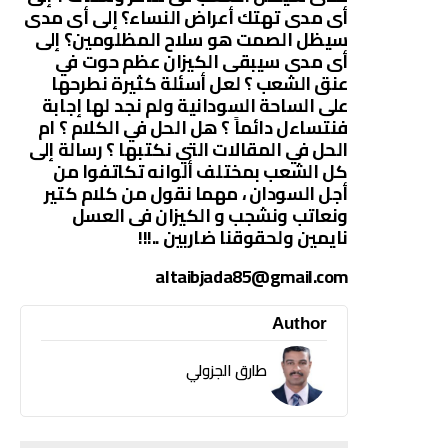
أى مدى تهتك أعراض النساء؟ إلى أى مدى
سيظل الصمت هو سلاح المظلومين؟ إلى
أى مدى سيبقى الكيزان عظم حوت في
عنق الشعب ؟ لعل أسئلة كثيرة نطرحها
على الساحة السودانية ولم نجد لها إجابة
فنتساءل دائماً ؟ هل الحل في الكلام ؟ ام
الحل في المقالات التي نكتبها ؟ رسالة إلى
كل الشعب بمختلف ألوانه تكاتفوا من
أجل السودان ، مهما نقول من كلام كتير
ونعاتب ونشجب و الكيزان فى العسل
نايمين ولحقوقنا ضاربين ..!!!
altaibjada85@gmail.com
Author
طارق الجزولي