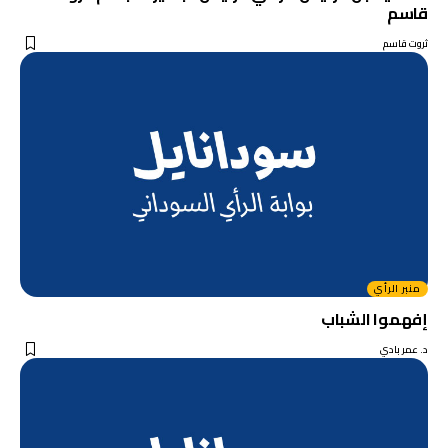
قاسم
ثروت قاسم
منبر الرأي
إفهموا الشباب
د. عمر بادي