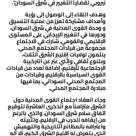
نيروبي لقضايا التغيير في شرق السودان”.
وهدف اللقاء إلى الوصول إلى رؤية
وأهداف مشتركة تعزز من عملية التنسيق
و وحدة القوى المدنية في شرق السودان،
ودورها في التغيير الإيجابي على المستوى
الإقليمي والقومي. شارك في الاجتماع
مجموعة من قيادات المجتمع المدني
ينتمون لولايات إقليم الشرق الثلاث،
وبتنوع ثقافي وإثني عبّر عن التركيبة
الإجتماعية للإقليم، إضافة لعدد من قيادات
القوى السياسية بالإقليم، وقيادات من
المجتمع المدني السوداني، بما فيها
مبادرة المجتمع المدني.
وجاء انعقاد اجتماع القوى المدنية حول
الشرق متزامناً مع الذكرى العاشرة لتوقيع
اتفاق سلام شرق السودان، والذي بالرغم
من إيقافه للحرب في الإقليم، وتثبيته
واعترافه بالمظالم التاريخية والتهميش
الذي يتعرض له إقليم الشرق الكبير، إلا أنه