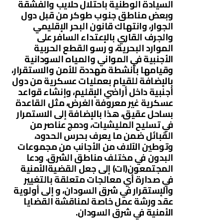
السيادة الوطنية باحتلال حلايب والفشقة
وبعض مناطق جنوب طوكر من قبل دول
الجوار، وانتهاك قانون البحر الإقليمي
والجرف القاري بالإعتداء السافر على
الموارد البحرية، و رسو القطع الحربية
الأجنبية في المواني والمياه السودانية
وقيامها بأنشطة مهددة للأمن والاستقرار،
بالإضافة للقيام بعمليات عسكرية من دول
أجنبية داخل أراضي الإقليم، وإنشاء قواعد
عسكرية غير معروفة الغرض، مثل القاعدة
بساحل عقيق، هذا بالإضافة إلى الاستمرار
في تسليح المليشيات، ودمج عناصر من
القبائل ضمن ما يعرف بحرس الحدود،
وتوطين الآلاف من الأجانب من مجموعات
البدون في مختلف مناطق الشرق. ودعا
المجتمعون(ات) إلى جعل القضيةالأمنية
في صدارة أي معالجات متعلقة بالتغيير
والإستقرار في شرق السودان، و إلى أولوية
عقد ورشة عمل خاصة لمناقشة القضايا
الأمنية في شرق السودان.