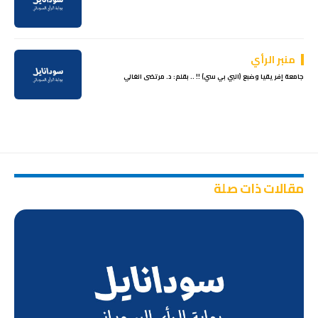
منبر الرأي
جامعة إفريقيا وضبع (البي بي سي) !! .. بقلم: د. مرتضى الغالي
مقالات ذات صلة