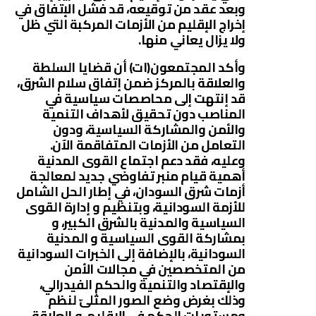
وبعد عقد من توقيعه، قد فشل الإتفاق في
إخراج الإقليم من الأزمات المركبة التي ظل
ولا يزال يعاني منها.
وأكد المجتمعون(ات) أن قضايا السلطة
والعلاقة بالمركز ضمن إتفاق سلام الشرق،
قد إنتهت إلى محاصصات سياسية في
المناصب دون تحقيق لأهداف التنمية
والأمن والمشاركة السياسية، ودون
التعامل من الأزمات المتفاقمة الآن.
وعليه، فقد دعم اجتماع القوى المدنية
أهمية قيام منبر تفاوضي جديد لمعالجة
أزمات شرق السودان، في إطار الحل الشامل
للأزمة السودانية، وبتنظيم و إدارة القوى
السياسية والمدنية بالشرق الكبير، و
بمشاركة القوى السياسية و المدنية
السودانية، بالإضافة إلى الخبرات السودانية
من المتخصصين في مجالات الأمن
والإقتصاد والتنمية والحكم الفيدرالي،
وذلك بغرض وضع الصور المثلىّ لنظم
ومستويات الحكم في الإقليم، و العلاقة