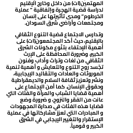
المهتمين(ات) من داخل وخارج الإقليم
لدراسة قضية الهجرة وإتفاقية ” عملية
الخرطوم” ومدى تأثيرتها على إنسان
ومجتمعات وأراضي شرق السودان.
وتدارس الاجتماع قضية التنوع الثقافي
بالإقليم، حيث أكد المجتمعون(ات) على
أهمية الإحتفاء بتنّوع مكونات الشرق
الكبير، وضرورة المحافظة على الإرث
الثقافي من لغات وتراث وآداب وفنون
تجّسد روح التنوع والتعايش و أهمية تنمية
الموروثات والعادات والتقاليد الإيجابية،
ونشر وتعزيز ثقافة السلام والديمقراطية
وحقوق الإنسان. كما أمن الإجتماع على
أهمية قضايا الشباب والمرأة والفئات التي
عانت من الفقر والنزوح، و ضرورة وضع
قضايا هذه الفئات في صدارة المجهودات
و المبادرات التي تعزز مشاركاتها في عملية
الإستقرار والتغيير الإيجابي في الشرق
الكبير و قومياً.