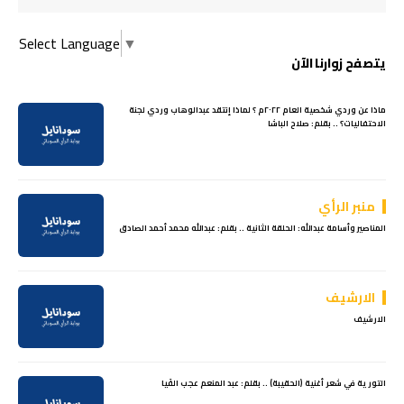
Select Language
▼
يتصفح زوارنا الآن
ماذا عن وردي شخصية العام ٢٠٢٢م ؟ لماذا إنتقد عبدالوهاب وردي لجنة
الاحتفاليات؟ .. بقلم: صلاح الباشا
منبر الرأي
المناصير وأسامة عبدالله: الحلقة الثانية .. بقلم: عبدالله محمد أحمد الصادق
الارشيف
الارشيف
التورية في شعر أغنية (الحقيبة) .. بقلم: عبد المنعم عجب الفَيا