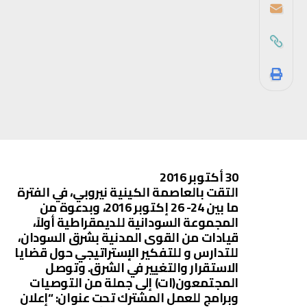
30 أكتوبر 2016
التقت بالعاصمة الكينية نيروبي، في الفترة
ما بين 24- 26 إكتوبر 2016، وبدعوة من
المجموعة السودانية للديمقراطية أولاً،
قيادات من القوى المدنية بشرق السودان،
للتدارس و للتفكير الإستراتيجي حول قضايا
الاستقرار والتغيير في الشرق. وتوصل
المجتمعون(ات) إلى جملة من التوصيات
وبرامج للعمل المشترك تحت عنوان: “إعلان