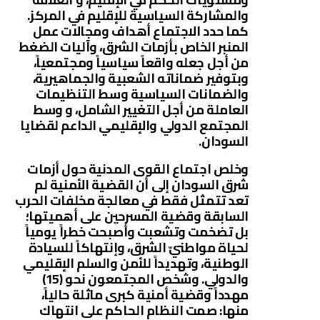
والمشاركة السياسية للإقليم في المركز.
كما حدد الاجتماع أهداف ومجالات عمل
المنبر الخاص بأزمات الشرق، وآليات الضغط
من أجل جعله واقعاً سياسياً ومجتمعياً،
وبتوفير ضماناته الشعبية والجماهيرية،
والضمانات السياسية وسط التنظيمات
العاملة من أجل التغيير الشامل، و وسط
المجتمع الدولي والإقليمي الداعم لقضايا
السودان.
وخلص اجتماع القوى المدنية حول أزمات
شرق السودان إلى أن القضية الأمنية لم
تعد تتمثل فقط في معالجة مخلفات الحرب
السابقة وقضية المسرحين على أهميتها؛
بل تضخمت وتشعبت وأصبحت خطراً يومياً
لحياة مواطنيّ الشرق، وإنتهاكاً للسيادة
الوطنية، وتهديداً للأمن والسلم الإقليمي
والدولي. وشخص المجتمعون نحو (15)
مهدداً وقضية أمنية كبرى ماثلة حالياً،
منها: صمت النظام الحاكم على انتهاك