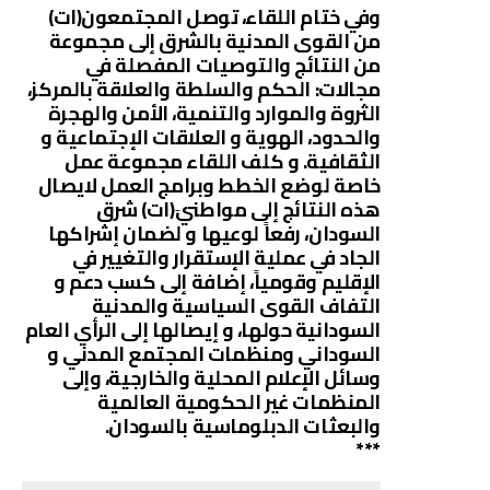
وفي ختام اللقاء، توصل المجتمعون(ات)
من القوى المدنية بالشرق إلى مجموعة
من النتائج والتوصيات المفصلة في
مجالات: الحكم والسلطة والعلاقة بالمركز،
الثروة والموارد والتنمية، الأمن والهجرة
والحدود، الهوية و العلاقات الإجتماعية و
الثقافية. و كلف اللقاء مجموعة عمل
خاصة لوضع الخطط وبرامج العمل لايصال
هذه النتائج إلى مواطنيَ(ات) شرق
السودان، رفعاً لوعيها و لضمان إشراكها
الجاد في عملية الإستقرار والتغيير في
الإقليم وقومياً، إضافة إلى كسب دعم و
التفاف القوى السياسية والمدنية
السودانية حولها، و إيصالها إلى الرأي العام
السوداني ومنظمات المجتمع المدني و
وسائل الإعلام المحلية والخارجية، وإلى
المنظمات غير الحكومية العالمية
والبعثات الدبلوماسية بالسودان.
***