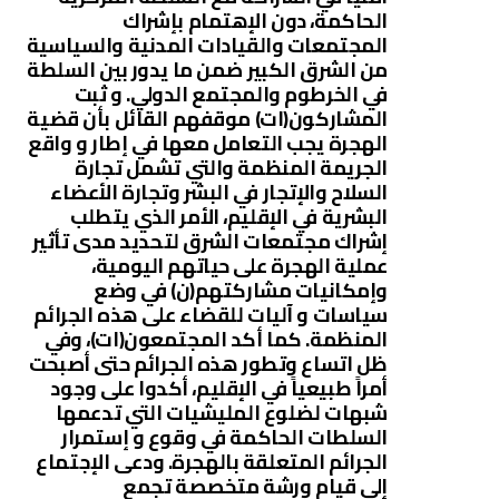
الحاكمة، دون الإهتمام بإشراك
المجتمعات والقيادات المدنية والسياسية
من الشرق الكبير ضمن ما يدور بين السلطة
في الخرطوم والمجتمع الدولي. و ثبت
المشاركون(ات) موقفهم القائل بأن قضية
الهجرة يجب التعامل معها في إطار و واقع
الجريمة المنظمة والتي تشمل تجارة
السلاح والإتجار في البشر وتجارة الأعضاء
البشرية في الإقليم، الأمر الذي يتطلب
إشراك مجتمعات الشرق لتحديد مدى تأثير
عملية الهجرة على حياتهم اليومية،
وإمكانيات مشاركتهم(ن) في وضع
سياسات و آليات للقضاء على هذه الجرائم
المنظمة. كما أكد المجتمعون(ات)، وفي
ظل اتساع وتطور هذه الجرائم حتى أصبحت
أمراً طبيعياً في الإقليم، أكدوا على وجود
شبهات لضلوع المليشيات التي تدعمها
السلطات الحاكمة في وقوع و إستمرار
الجرائم المتعلقة بالهجرة. ودعى الإجتماع
إلى قيام ورشة متخصصة تجمع