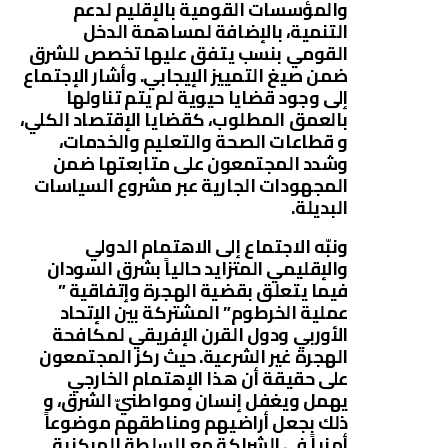
والمؤسسات القومية بالإقليم لدعم
التنمية، بالإضافة لمساهمة الدخل
القومي بنسب يتفق عليها تخصص للشرق
ضمن صيغ التمييز الإيجابي. وأشار الإجتماع
إلى وجود قضايا حيوية لم يتم تناولها
بالعمق المطلوب، كقضايا الإقتصاد الكلي،
و قطاعات الصحة والتعليم والخدمات،
وشدد المجتمعون على متابعتها ضمن
المجهودات الجارية عبر مشروع السياسات
البديلة.
ونبّه الاجتماع إلى الاهتمام الدولي
والإقليمي المتزايد حالياً بشرق السودان
فيما يتعلق بقضية الهجرة وإتفاقية ”
عملية الخرطوم” المشتركة بين الإتحاد
الأوربي ودول القرن الإفريقي لمكافحة
الهجرة غير الشرعية. حيث ركز المجتمعون
على حقيقة أن هذا الإهتمام الخارجي
يهمل ويغفل إنسان ومواطنيّ الشرق، و
ذلك بجعل أراضيهم ومناطقهم موضوعاً
أمنياً في الشراكة مع السلطة المركزية