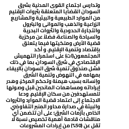
وتدارس اجتماع القوى المدنية بشرق
السودان القضايا المتعلقة بثروات الإقليم
من الموارد الطبيعية والبيئية والمشاريع
الزراعية والذهب والموانئ والبترول
والتجارة الحدودية والثروات البحرية
والسياحة والصناعة، فضلاً عن مركزية
قضية الأرض وملكيتها فيما يتعلق
بإقتصاد وتنمية الإقليم. و أكد
المجتمعون(ات) على استمرار التهميش
الإقتصادي في شرق السودان، بما في ذلك
فشل صندوق تنمية شرق السودان بالإيفاء
بمهامه في النهوض وتنمية الشرق
وإنسانه بسبب هيمنة وتحكم المركز، وهدر
إيراداته ومساهمات المانحين قبل وصولها
للمستهدفين من سكان الإقليم. ودعا
الاجتماع إلى اعتماد قضية الموارد والثروات
والبيئة في صدارة محاور المنبر التفاوضي
الخاص بأزمات الشرق؛ على أن تتضمن أي
مناقشات قادمة أهمية تخصيص نسبة لا
تقل عن (50%) من إيرادات المشروعات