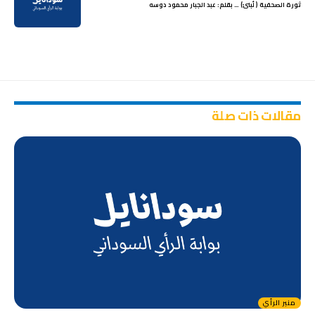
ثورة الصحفية ( لُبنىَ) … بقلم: عبد الجبار محمود دوسه
مقالات ذات صلة
منبر الرأي