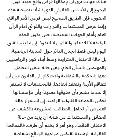
هناك جهات ترى أن بإمكانها فرض واقع جديد دون
الرجوع إلى الأساس القانوني الذي نشأت بموجبه هذه
الحقوق، فإن الطريق الصحيح ليس فرض الأمر الواقع،
وإنما عرض المستندات والقرارات واللوائح أمام الرأي
العام وأمام الجهات المختصة، حتى يكون الحكم
للوثيقة لا للادعاء، وللقانون لا للنفوذ. إن ما يثير القلق
اليوم ليس فقط الجدل الدائر حول المدينة الرياضية،
بل حالة الاحتقان المتزايدة وسط أبناء كوبر والرياضيين
والمهتمين بالشأن العام. وهي حالة ينبغي التعامل
معها بالحكمة والشفافية والاحتكام إلى القانون قبل أن
تتفاقم الأزمة وتتعقد أبعادها. فالمجتمعات لا تستقر
إلا عندما تشعر بأن حقوقها مصونة وأن مؤسساتها
تحظى بالحماية القانونية الواجبة. إن استمرار حالة
الغموض أو تجاهل المطالب المشروعة بالكشف عن
الحقائق والمستندات من شأنه أن يزيد من حالة
الاحتقان القائمة، وهو أمر لا يخدم أي طرف. فالمعالجة
القانونية الرشيدة تقتضي مواجهة الوقائع بشفافية