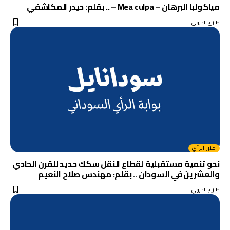
مياكولبا البرهان – Mea culpa – .. بقلم: حيدر المكاشفي
طارق الجزولي
منبر الرأي
نحو تنمية مستقبلية لقطاع النقل سكك حديد للقرن الحادي
والعشرين في السودان .. بقلم: مهندس صلاح النعيم
طارق الجزولي