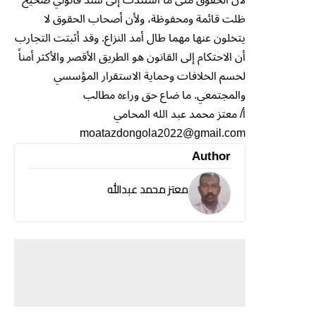
ظلت قائمة ومحفوظة، ولأن أصحاب الحقوق لا
يتخلون عنها مهما طال أمد النزاع. وقد أثبتت التجارب
أن الاحتكام إلى القانون هو الطريق الأقصر والأكثر أمناً
لحسم الخلافات وحماية الاستقرار المؤسسي
والمجتمعي. ما ضاع حق وراءه مطالب
أ/ معتز محمد عبد الله المحامي
moatazdongola2022@gmail.com
Author
معتز محمد عبدالله