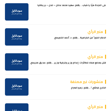
على النجدة هيّا يا شباب .. بقلم: سعيد محمد عدنان – لندن – بريطانيا
منبر الرأي
الدفتر الكبير” فن الكراهية .. بقلم: د. أحمد الخميسي
منبر الرأي
قتل بمدفع مضاد للطائرات: إعدام وزير وترقية وزير .. بقلم: صديق محيسي
منشورات غير مصنفة
الخارج كباشي ! .. بقلم: زهير السراج
منبر الرأي