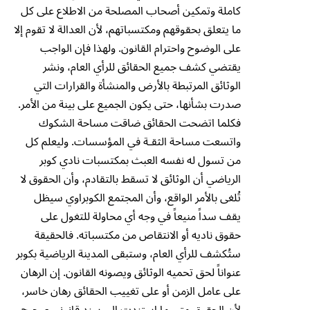
كاملة وتمكين أصحاب المصلحة من الاطلاع على كل
ما يتعلق بحقوقهم ومكتسباتهم، لأن العدالة لا تقوم إلا
على الوضوح واحترام القانون. ولهذا فإن الواجب
يقتضي كشف جميع الحقائق للرأي العام، ونشر
الوثائق المرتبطة بالأرض والمنشأة والقرارات التي
صدرت بشأنها، حتى يكون الجميع على بينة من الأمر.
فكلما اتضحت الحقائق ضاقت مساحة الشكوك
واتسعت مساحة الثقـة في المؤسسات. وليعلم كل
من تسول له نفسه العبث بمكتسبات نادي كوبر
الرياضي أن الوثائق لا تسقط بالتقادم، وأن الحقوق لا
تُلغى بالأمر الواقع، وأن المجتمع الكوبراوي سيظل
يقف سداً منيعاً في وجه أي محاولة للتغول على
حقوق ناديه أو الانتقاص من مكتسباته. فالحقيقة
ستُكشف للرأي العام، وستبقى المدينة الرياضية بكوبر
عنواناً لحق تحميه الوثائق ويصونه القانون. إن الرهان
على عامل الزمن أو على تغييب الحقائق رهان خاسر،
لأن الحقوق متى ما استندت إلى سند قانوني صحيح