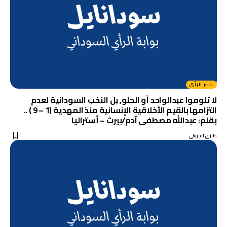
منبر الرأي
لا تلوموا عبدالواحد أو الحلو, بل النخب السودانية لعدم
التزامها بالقيم الأخلاقية الإنسانية منذ المهدية (1 – 9 ) ..
بقلم: عبدالله مصطفى آدم/بيرث – أستراليا
طارق الجزولي