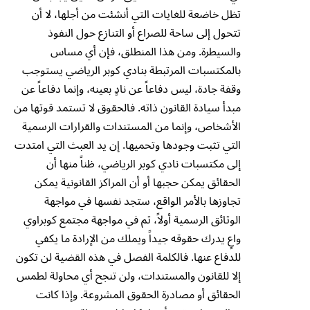
تظل خاضعة للغايات التي أنشئت من أجلها، لا أن
تتحول إلى ساحة للصراع أو التنازع حول النفوذ
والسيطرة. ومن هذا المنطلق، فإن أي مساس
بالمكتسبات المرتبطة بنادي كوبر الرياضي يستوجب
وقفة جادة، ليس دفاعاً عن نادٍ بعينه، وإنما دفاعاً عن
مبدأ سيادة القانون ذاته. فالحقوق لا تستمد قوتها من
الأشخاص، وإنما من المستندات والقرارات الرسمية
التي تثبت وجودها وتحميها. إن يد العبث التي امتدت
إلى مكتسبات نادي كوبر الرياضي، ظناً منها أن
الحقائق يمكن حجبها أو أن المراكز القانونية يمكن
تجاوزها بالأمر الواقع، ستجد نفسها في مواجهة
الوثائق الرسمية أولاً، ثم في مواجهة مجتمع كوبراوي
واعٍ يدرك حقوقه جيداً ويملك من الإرادة ما يكفي
للدفاع عنها. فالكلمة الفصل في هذه القضية لن تكون
إلا للقانون والمستندات، ولن تنجح أي محاولة لطمس
الحقائق أو مصادرة الحقوق المشروعة. وإذا كانت