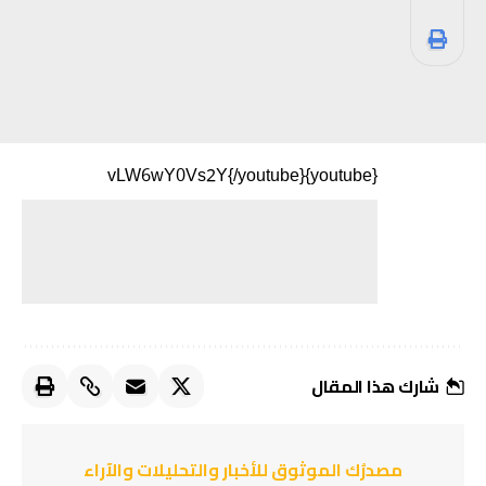
{youtube}vLW6wY0Vs2Y{/youtube}
شارك هذا المقال
مصدرُك الموثوق للأخبار والتحليلات والآراء