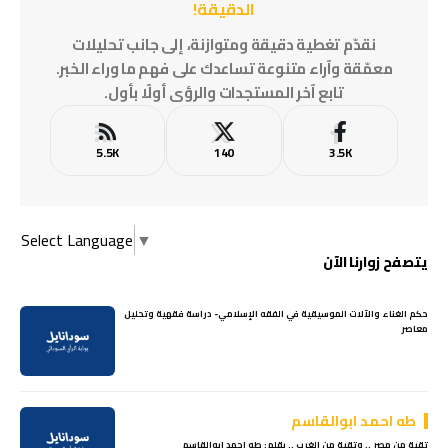
الدقيقة!
نقدّم تغطية دقيقة ومتوازنة، إلى جانب تحليلات
معمّقة وآراء متنوعة تساعدك على فهم ما وراء الخبر.
تابع آخر المستجدات والرؤى أولًا بأول.
5.5K
140
3.5K
Select Language
▼
يتصفح زوارنا الآن
حكم الغناء والآلات الموسيقية في الفقه الإسلامي- دراسة فقهية وتحليل
معاصر
طه احمد ابوالقاسم
تقية من مصر .. وتقية من الغرب .. بقلم: طه احمد ابوالقاسم