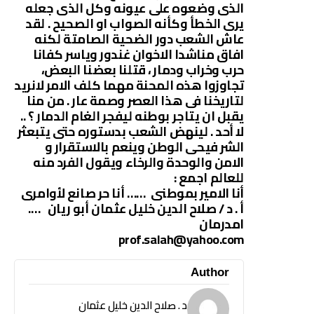
الذى وضعوه على عيونه وكل الذى جعله
يرى الخطأ وكأنه الصواب او الصحيح . لقد
عاش الشعب دور الضحية الصامتة لكنه
افاق مناشدا الاخوان غندور وياسر كفانا
حرب وخراب ودمار ، قتلنا بعضنا البعض،
تجاوزوا هذه المحنة مهما كلف الامر لانريد
لتاريخنا فى هذا العصر وصمة عار . من منا
يقبل ان يتاجر بوطنه ليفجر الغام الدمار ؟ ..
لا أحد . لينهض الشعب بدستوره حتى يتبعثر
الشر فيحى الوطن وينعم بالاستقرار و
الامن والوحدة والرخاء ويقول الفرد منه
للعالم اجمع :
أنا الامير بموطنى …… أنا حر صانع لأوامرى
أ . د / صلاح الدين خليل عثمان أبو ريان ….
امدرمان
prof.salah@yahoo.com
Author
د . صلاح الدين خليل عثمان