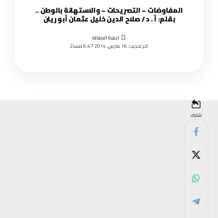
المفاوضات – التصريحات – والاستهانة بالوطن ..
بقلم: أ . د / صلاح الدين خليل عثمان أبو ريان
اخر تحديث: 16 مارس, 2014 6:47 مساءً
شارك