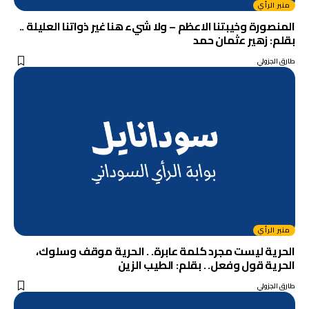
منبر الرأي
المنصورة وخيبتنا الاعظم – ولا شيء هنا غير ذواتنا العليلة ..
بقلم: زهير عثمان حمد
طارق الجزولي
منبر الرأي
الحرية ليست مجرد كلمة عابرة. . الحرية موقف وسلوك،
الحرية قول وفعل. . بقلم: الطيب الزين
طارق الجزولي