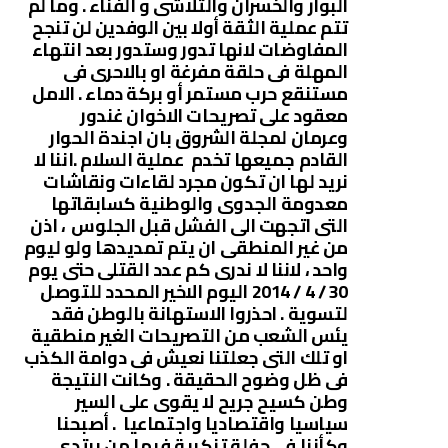
البوار والخسران والتلاشى و الفناء . وما لم
تتم عملية الثقة أولا بين الوفدين لن تنجح
المفاوضات لانها تدور وستدور بعد انتهاء
المهلة فى حلقة مفرغة او بالاحرى فى
مستنقع حرب مستمر أو بركة دماء . الامل
معقود على تصريحات الاخوان غندور
وعرمان لمجلة الشروق بان اجندة الحوار
القادم جميعها تخدم عملية السلام .اننا لا
نريد لها ان تكون مجرد لقاءات ونقاشات
معدومة الجدوى والوطنية كسابقاتها
التى اتجهت الى الفشل قبل الجلوس ، اذن
من غير المنطقى ان يتم تمديدها ولو ليوم
واحد ، لاننا لا ندرى كم عدد القتلى حتى يوم
30 / 4 / 2014 اليوم الاخير المحدد للتوصل
لتسوية . احذروا الاستهانة بالوطن فقد
يئس الشعب من التصريحات الغير منطقية
او تلك التى جعلتنا نعيش فى دوامة الكذب
فى ظل وضوح الحقيقة . وكانت النتيجة
وطن كسيح جريح لا يقوى على السير
سياسيا واقتصاديا واجتماعيا . أصبحنا
وكأننا فى حفلة تنكرية فيها من يرتدى