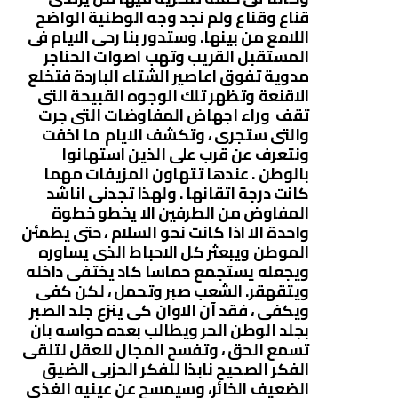
قناع وقناع ولم نجد وجه الوطنية الواضح
اللامع من بينها. وستدور بنا رحى الايام فى
المستقبل القريب وتهب اصوات الحناجر
مدوية تفوق اعاصير الشتاء الباردة فتخلع
الاقنعة وتظهر تلك الوجوه القبيحة التى
تقف وراء اجهاض المفاوضات التى جرت
والتى ستجرى ، وتكشف الايام ما اخفت
ونتعرف عن قرب على الذين استهانوا
بالوطن . عندها تتهاون المزيفات مهما
كانت درجة اتقانها . ولهذا تجدنى اناشد
المفاوض من الطرفين الا يخطو خطوة
واحدة الا اذا كانت نحو السلام ، حتى يطمئن
الموطن ويبعثر كل الاحباط الذى يساوره
ويجعله يستجمع حماسا كاد يختفى داخله
ويتقهقر. الشعب صبر وتحمل ، لكن كفى
ويكفى ، فقد آن الاوان كى ينزع جلد الصبر
بجلد الوطن الحر ويطالب بعده حواسه بان
تسمع الحق ، وتفسح المجال للعقل لتلقى
الفكر الصحيح نابذا للفكر الحزبى الضيق
الضعيف الخائر، وسيمسح عن عينيه الغذى