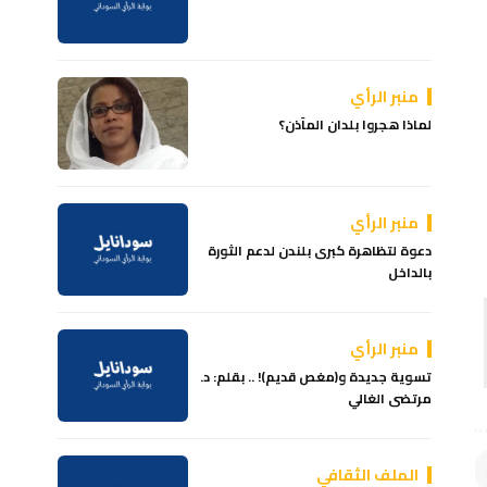
منبر الرأي
لماذا هجروا بلدان المآذن؟
منبر الرأي
دعوة لتظاهرة كبرى بلندن لدعم الثورة
بالداخل
منبر الرأي
تسوية جديدة و(مغص قديم)! .. بقلم: د.
مرتضى الغالي
الملف الثقافي