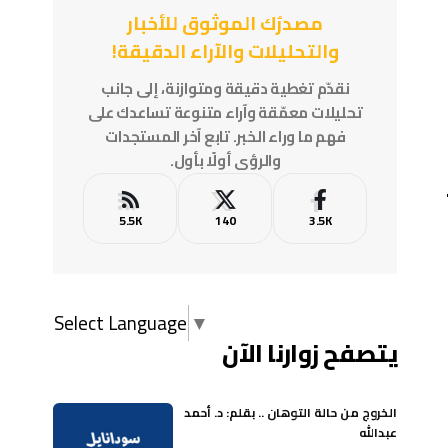
مصدرُك الموثوق للأخبار
والتحليلات والآراء الدقيقة!
نقدّم تغطية دقيقة ومتوازنة، إلى جانب
تحليلات معمّقة وآراء متنوعة تساعدك على
فهم ما وراء الخبر. تابع آخر المستجدات
والرؤى أولًا بأول.
5.5K
140
3.5K
Select Language
▼
يتصفح زوارنا الآن
الخروج من حالة التوهان .. بقلم: د. أحمد
عبدالله