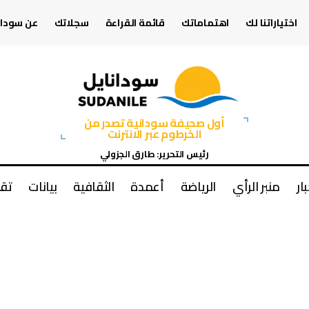
اختياراتنا لك
اهتماماتك
قائمة القراءة
سجلاتك
عن سودان
أول صحيفة سودانية تصدر من
الخرطوم عبر الانترنت
رئيس التحرير: طارق الجزولي
بار
منبر الرأي
الرياضة
أعمدة
الثقافية
بيانات
تقا