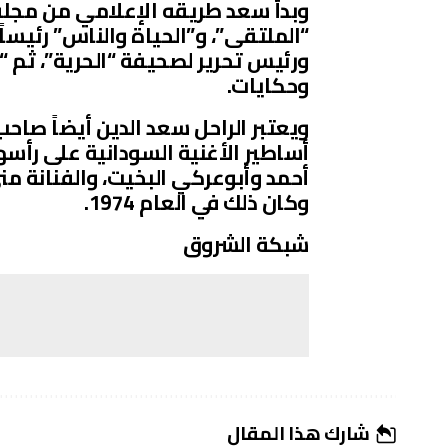
وبدأ سعد طريقه الإعلامي من مجلة 
“الملتقى”، و”الحياة والناس” رئيساً ل
ورئيس تحرير لصحيفة “الحرية”، ثم “د
وحكايات.
ويعتبر الراحل سعد الدين أيضاً صاح
أساطير الأغنية السودانية على رأ
أحمد وأبوعركي البخيت، والفنانة من
وكان ذلك في العام 1974.
شبكة الشروق
شارك هذا المقال