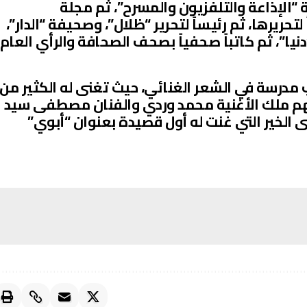
“الإذاعة والتلفزيون والمسرح”، ثم مجلة
تحريرها، ثم رئيساً لتحرير “ظلال”، وصحيفة “الدار”،
نيا”، ثم كاتباً صحفياً بصحف الصحافة والرأي العام
ب مدرسة في الشعر الغنائي، حيث تغنى له الكثير من
سهم ملك الأغنية محمد وردي والفنان مصطفى سيد
ى الخير التي غنت له أول قصيدة بعنوان “أبوي”