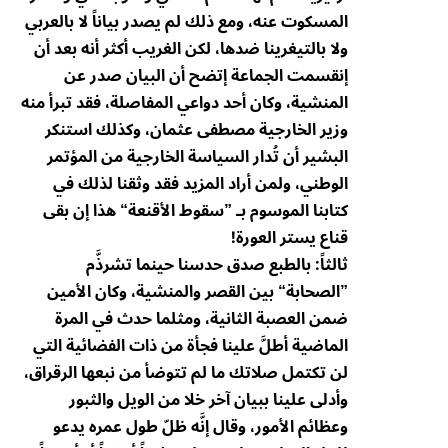
المسكوت عنه، ومع ذلك لم يصدر بياناً لا بالعربي
ولا بالتيغرينا ضدها، لكن الغريب أكثر أنه بعد أن
إنقسمت الجماعة إتضح أن البيان صدر عن
المنشية، وكان أحد دواعي المفاصلة، فقد تبرأ منه
وزير الخارجية مصطفى عثمان، وكذلك استنكر
البشير أن تُدار السياسة الخارجية من المؤتمر
الوطني، ولمن أراد المزيد فقد وثقنا لذلك في
كتابنا الموسوم بـ ”سقوط الأقنعة“ هذا إن بقى
قناع يستر العورة!
ثالثاً: بالطبع صدق حدسنا حينما تشرذَّم
”الصحابة“ بين القصر والمنشية، وكان الأمين
ضمن العصبة الثانية، ومثلما حدث في المرة
الماضية أطلَّ علينا فجأة من ذات الفضائية التي
لن تكتمل صلاتك ما لم تتوضأ من نبعها الرقراق،
وأدلى علينا ببيان آخر خلا من الويل والثبور
وعظائم الأمور، وقال إنَّه ظلّ طول عمره يدعو