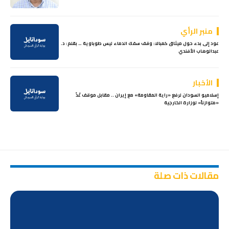
منبر الرأي
عود إلى بدء حول ميثاق كمبالا: وقف سفك الدماء ليس طوباوية … بقلم: د.
عبدالوهاب الأفندي
الأخبار
إسلاميو السودان لرفع «راية المقاومة» مع إيران .. مقابل موقف عُدّ
«متوازناً» لوزارة الخارجية
مقالات ذات صلة