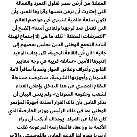
المعلنة من أرض مصر لفلول التمرد والعمالة
التي إختارت أن ترهن نفسها وقرارها للغير، وأن
تكون سلعة عالمية تشترى في عواصم العالم
التي تعمل ضد توجهنا وتعادي أمتنا» إتضح أن
”التحرشات المعلنة“ تلك ما هي إلا إجتماع لهيئة
قيادة التجمع الوطني الذين يجلس بعضهم إلى
جانبه الآن في القاعة الرحيبة، لكن بذات الوعيد
إعتبرها الأمين «سابقة غريبة في وجه معايير
القانون وأعراف وعلائق الجوار وتحدياً سافراً لأمة
السودان وأجهزتها الشرعية، يستوجب مساءلة
النظام المصري عن هذا التدخل وإعلان العداء
لشعب وحكومة السودان» ولم ينس البيان أن
يذكِّر الناس بأن ذاك القرار اتخذته أجهزة المؤتمر
الوطني بما في ذلك الرئيس ووزير الخارجية الذي
كان غائباً عن المولد. يومذاك أدركت أن وراء
الأكمة ما وراءها، فالمعارضة المزعومة ظلت
ارتيريا تقدم لها الدعم المادي واللوجستي والآخر