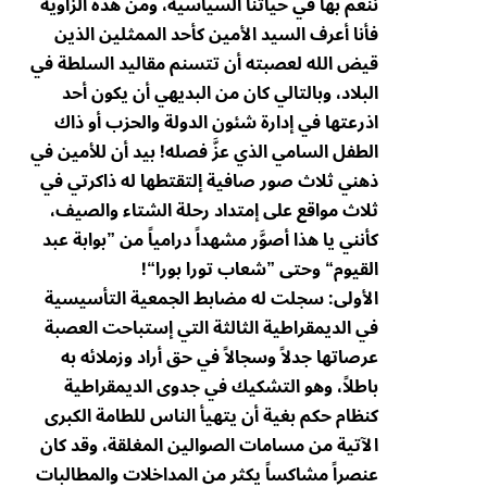
ننعم بها في حياتنا السياسية، ومن هذه الزاوية
فأنا أعرف السيد الأمين كأحد الممثلين الذين
قيض الله لعصبته أن تتسنم مقاليد السلطة في
البلاد، وبالتالي كان من البديهي أن يكون أحد
اذرعتها في إدارة شئون الدولة والحزب أو ذاك
الطفل السامي الذي عزَّ فصله! بيد أن للأمين في
ذهني ثلاث صور صافية إلتقتطها له ذاكرتي في
ثلاث مواقع على إمتداد رحلة الشتاء والصيف،
كأنني يا هذا أصوَّر مشهداً درامياً من ”بوابة عبد
القيوم“ وحتى ”شعاب تورا بورا“!
الأولى: سجلت له مضابط الجمعية التأسيسية
في الديمقراطية الثالثة التي إستباحت العصبة
عرصاتها جدلاً وسجالاً في حق أراد وزملائه به
باطلاً، وهو التشكيك في جدوى الديمقراطية
كنظام حكم بغية أن يتهيأ الناس للطامة الكبرى
الآتية من مسامات الصوالين المغلقة، وقد كان
عنصراً مشاكساً يكثر من المداخلات والمطالبات