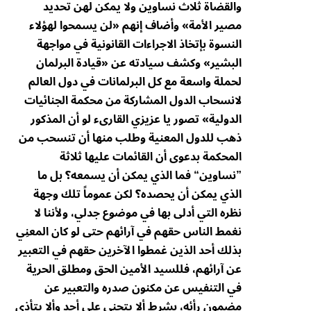
والقضاة ثلاث نساوين ولا يمكن لهن تحديد
مصير الأمة» وأضاف إنهم «لن يسمحوا لهؤلاء
النسوة بإتخاذ الاجراءات القانونية في مواجهة
البشير» وكشف سيادته عن «قيادة البرلمان
لحملة واسعة مع كل البرلمانات في دول العالم
لانسحاب الدول المشاركة من محكمة الجنائيات
الدولية» تصور يا عزيزي القارىء لو أن المذكور
ذهب للدول المعنية وطلب منها أن تنسحب من
المحكمة بدعوى أن القائمات عليها ثلاثة
”نساوين“ فما الذي يمكن أن يسمعه؟ بل ما
الذي يمكن أن يحصده؟ لكن عموماً تلك وجهة
نظره التي أدلى بها في موضوع جدلي، ولأننا لا
نغمط الناس حقهم في آرائهم حتى لو كان المعنِي
بذلك أحد الذين غمطوا الآخرين حقهم في التعبير
عن آرائهم، فللسيد الأمين الحق ومطلق الحرية
في التنفيس عن مكنون صدره والتعبير عن
مضمون رأئه، بشرط ألا يتجني على أحد وألا يتأذى