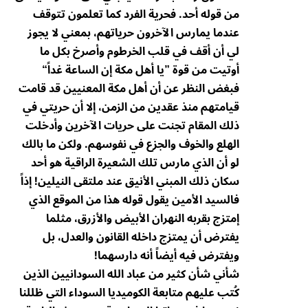
من قوله أحد. فحرية الفرد كما تعلمون تتوقف
عندما يمارس الآخرون حرياتهم، بمعني لا يجوز
لي أن أقف في قلب الخرطوم وأصرخ بكل ما
أوتيت من قوة ”يا أهل مكة إن الساعة غداً“
فبغض النظر عن أن أهل مكة المعنيين قد قامت
قيامتهم منذ عقدين من الزمن، إلا أن حريتي في
ذلك المقام تجنت على حريات الآخرين وأدخلت
الهلع والخوف والجزع في نفوسهم. ولكن ما بالك
لو أن الذي مارس تلك الشعيرة الراقية هو أحد
سكان ذلك المبني الأنيق عند ملتقى النيلين! إذاً
فالسيد الأمين يقول قوله هذا من الموقع الذي
إمتزج بقربه النهران الأبيض والأزرق، مثلما
يفترض أن يمتزج داخله القانون والعدل، بل
ويفترض فيه أيضاً أنه دارسهما!
شأني شأن كثير من عباد الله السودانيين الذين
كُتب عليهم متابعة الكوميديا السوداء التي ظللنا