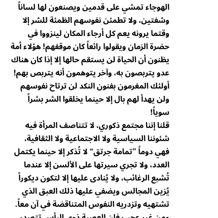
الهوجاء تمشي على قدمين ويصنعون لها لساناً
وشفتين، ولا تطمئن نفوسهم الظمئة للشر إلا
وقتما يرونه يعم كل أرجاء المكان لينزووا في
حضرة الزمان ويقولوا رائعاً كان موقفهم! هؤلاء أمة
يظنون أن الحياة لن يستقم حالها إلا إذا كان هناك
عدو يتربصون به، وآخر يتوهمون أنه يتربص بهم!
أولئك المغرمون بفنون النكد لن ترتاح نفوسهم
ولن يهدأ لهم بال إلا حينما يخلقوا الشر بشراً
سوياً!
قلنا إننا مجتمع ذكوري، لا تتناصف المرأة فيه
شئوننا السياسية ولا الاجتماعية ولا الثقافية،
فهي دوماً ”تمامة جرتق“ لا تُذكر إلا حينما يكتمل
العدد، ولا تجري سيرتها على الألسن إلا عندما
تُشبع الرغائب، ولا يُنادى عليها إلا لتكون ديكوراً
يُزين المجالس ويضفي عليها ذلك العبق الذي
تشتهيه وتزدريه النفوس المتناقضة في آن معاً.
ومن غير عجبٍ فإن العصبة ذوي البأس تتصدر