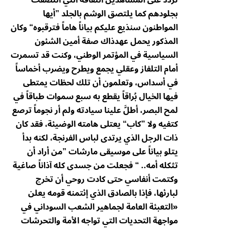
بجلودهم كما يلتصق الوشم بالجلد ”أيها
المواطنون سنذيع عليكم بياناً هاماً فترقبوه“ وكان
المذكور يحمل عهدذاك صفة أمين الشئون
السياسية في المؤتمر الوطني، وكنت قد تسمرت
أمام التلفاز وعقلي يجمع ويطرح ويضرب أخماساً
في أسداس، وتعلمون أن تلك لحظات يمتطى
فيها الخيال بُراقاً يقطع به سبع سموات طباقاً في
لمح البصر، أطلَّ علينا سيادته ولم أر نجوماً ترصع
كتفيه ولا ”كاب“ يعتلى هامته الوضيئة، فقد كان
ذات الرجل الذي يرتدى لباس الفرنجة، لكنه بدأ
يتلو بياناً على موسيقى مارشات ”من أراد أن
تثكله أمه.. “ فجعلت من جسدى كله آذاناً صاغية
وكتمت أنفاسي حتى كادت روحي أن تخرج
لبارئها، فإذا بالصادق الذي إئتمنه قومه يعلن
«التعبئة العامة لجماهير الشعب السوداني في
مواجهة التحديات التي تواجه الأمة والتحرشات