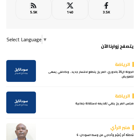
5.5K
140
3.5K
Select Language
▼
يتصفح زوارنا الآن
الرياضة
الجولة ال20 بالدوري: المريخ يتطلع لانتصار جديد.. وكادقلي يسعى
للتعويض
الرياضة
مجلس المريخ ينفي تقديمه لاستقالة جماعية
منبر الرأي
فَاطنَة أم زُميِّم وأحاجي من وسط السودان- 6