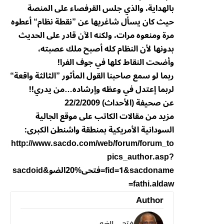
بالهداية، والذي جلس القرفصاء على المنصة
حيث كان يسأل شاغريها عن ”نقطة نظام“ أعطوه
مرة ومنعوه مرات، ولكنه الآن قادر على الحديث
بدونها لأن النظام كله أصبح ملك عصبته،
وأضحت النقاط كلها في جوف الفرا!
ربما لو سمع صاحبنا القول المأثور ”الثالثة واقعة“
لربما إعتدل في وعظه وإرشاده…من يدري!!
عن صحيفة (الأحداث) 22/2/2009
مزيد من مقالات الكاتب على موقع الجالية
السودانية الأمريكية بمنطقة واشنطن الكبرى:
http://www.sacdo.com/web/forum/forum_to
pics_author.asp?
fid=1&sacdoname=فتحى%20الضو&sacdoid
=fathi.aldaw
Author
فتحي الضو