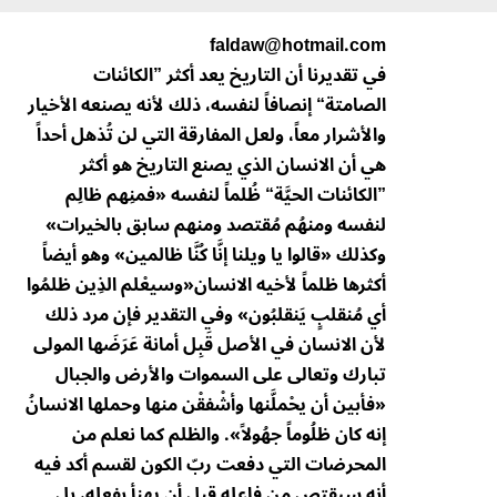
faldaw@hotmail.com
في تقديرنا أن التاريخ يعد أكثر ”الكائنات
الصامتة“ إنصافاً لنفسه، ذلك لأنه يصنعه الأخيار
والأشرار معاً، ولعل المفارقة التي لن تُذهل أحداً
هي أن الانسان الذي يصنع التاريخ هو أكثر
”الكائنات الحيَّة“ ظُلماً لنفسه «فمنِهم ظالِم
لنفسه ومنهُم مُقتصد ومنهم سابق بالخيرات»
وكذلك «قالوا يا ويلنا إنَّا كُنَّا ظالمين» وهو أيضاً
أكثرها ظلماً لأخيه الانسان«وسيعْلم الذِين ظلمُوا
أي مُنقلبٍ يَنقلبُون» وفي التقدير فإن مرد ذلك
لأن الانسان في الأصل قَبِل أمانة عَرَضَها المولى
تبارك وتعالى على السموات والأرض والجبال
«فأبين أن يحْملَّنها وأشْفقْن منها وحملها الانسانُ
إنه كان ظلُوماً جهُولاً». والظلم كما نعلم من
المحرضات التي دفعت ربّ الكون لقسم أكد فيه
أنه سيقتص من فاعله قبل أن يهنأ بفعله، بل