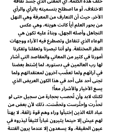
خلف هذه الكلمة، أي المعنى الذي جسّد ثقافة
الاختلاف، أو ما اصطلح بتسميته بالرأي والرأي
الآخر، حيث أن التعارف من المعرفة وهي النهل
من بحور العلم أياً كانت هويته، وهي عكس
التجاهل وأصله الجهل، وبناءً عليه تكون هي
الوعاء الذي تتفاعل وتصطرع فيه الآراء ووجهات
النظر المختلفة. ولو أننا تبصرنا وتعقلنا وتفكرنا
أمورنا في كثير من المعاني والمقاصد التي أشار
لها رب العالمين في دستوره، لما إشتط بعضنا
في آرائهم ولما تعصَّب آخرون لمعتقداتهم ولما
تجنى أحد على أحد في هذا الكون العريض الذي
يسع الأخيار والأشرار معاً!
لكنك لابد وأن تُحصب بحجارة من سجيل حتى لو
تحذَّرت وإحتَّرست وتحصَّنت، ذلك لأن بعض من
عباد الله الذين إختبأوا وراء وهم قوة زائفة، لا يهنأ
لهم عيش إلا حينما يثيرون غباراً كثيفاً ليذروه في
عيون الحقيقة، ولا يسعدون إلا عندما يرون الفتنة