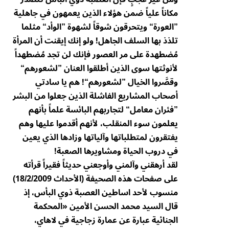
مكاناً علياً ضمن هؤلاء الذين يعمهون في جاهلية
”العورة“ ويتحرقون شوقاً لشهوة ”الوأد“ مثلما
تلذذ بها السلف الجاهل! ولو إنك إيقنت أن المرأة
مُضطهدة على مر العصور فإنك لن تجد مُضطهداً
لأنوثتها سوى الذين أطلقوا العنان ”لشعورهم“
وقصَّروا الخيال ”لشعورهم“! هم يا سادتي
أصحاب المشاريع الفاشلة الذين جعلوا من البشر
”فئران معامل“ لتجاربهم البائسة علماً بأنهم
يعلمون سوء المنقلب، لأنهم أقدموا عليها وهم
يفتقرون لمتطلباتها وآلياتها وزادها الذي يعين
في دروب الحياة ومشاويرها الصعبة!
لقد أرهقني وآلمني وأوجعني حديثاً فقيراً قرأته
على صفحات هذه الصحيفة (الأحداث 18/2/2009)
منسوب لأحد اساطين العصبة ذوي البأس، إذ
قال السيد محمد الحسن الأمين «المحكمة
الجنائية عبارة عن عمارة زجاجية في لاهاي،