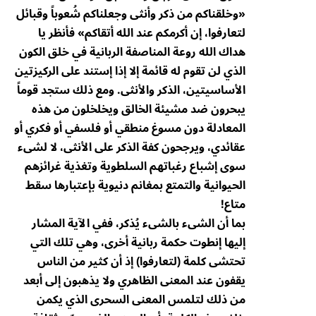
«وخلقناكم من ذكر وأنثى وجعلناكم شُعوباً وقبائل
لتعارفوا، إن أكرمكم عند الله أتقاكم» فأنظر يا
هداك الله روعة المناصفة الربانية في خلق الكون
الذي لن تقوم له قائمة إلا إذا إستند على الركيزتين
الأساسيتين، الذكر والأنثى. ومع ذلك ستجد قوماً
يبحرون ضد مشيئة الخالق ويخلخلون من هذه
المعادلة دون مسوغ منطقي أو فلسفي أو فكري أو
عقائدي، ويرجحون كفة الذكر على الأنثى، لا لشىء
سوى إشباع رغباتهم السلطوية وتغذية غرائزهم
الحيوانية والتمتع بمغانم دنيوية بإعتبارها سقط
متاع!
بما أن الشىء بالشىء يُذكر، ففي الآية المشار
إليها إنطوت حكمة ربانية أخرى، وهي تلك التي
تحتشى كلمة (لتعارفوا) إذ أن كثير من الناس
يقفون عند المعنى الظاهري ولا يذهبون إلى أبعد
من ذلك لتلمس المعنى السحرى الذي يكمن