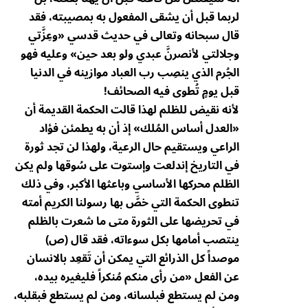
لربما قبل أن يشقى المفعول به بمصيبته، فقد
قال سبحانه وتعالى في حديث قدسي «وعِزَّتي
وجلالتي لأنصرنَّ عبدي ولو بعد حين» وعليه فهو
الجُرم الذي ينصِب رب العباد موازينه في الدنيا
قبل يومٍ تُطوى فيه الصحائف!
لأنه نقيض للظلم لهذا قالت الحكمة القديمة أن
«العدل أساس المُلك» إذ أن به يطمئن فؤاد
الراعي ويستقيم حال الرعية، ولهذا لن تجد ثورة
في التاريخ إندلعت وإستوت على سُوقها ولم يكن
الظلم محركها الأساسي وباعثها الأكبر، وفي ذلك
تنطوى الحكمة التي خصَّ بها رسولنا الكريم أمته
في تحريضها على الثورة متى ما شعرت بالظلم
ينتصب أمامها بكل سوءاته، فقد قال (ص)
موصداً كل الذرائع التي يمكن أن تَقعِد بالانسان
عن الفعل «من رأى منكم مُنكراً فليغيره بيده،
ومن لم يستطع فبلسانه، ومن لم يستطع فبقلبه،