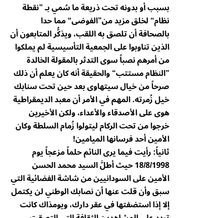
بسبب أو بدونه تحت ذريعة ما سُمي بـ ”نقطة
نظام“ لخلق مزيد من”الفوضى“ مما حدا
بالصحافة أن تلصق به اللقب، ويذكُّر المتابعون أن
الذين تناوبوا على الجمعية التأسيسية لم يملكوا
من أمرهم نصباً سوى التدثر بالمقولة الخالدة
”النظام مستتب“ والحقيقة أنه كان يعلم أن ذلك
صرحاً من خيال سيتهاوى بعد حين تحت سنابك
خيل زُمرته. المهم في الأمر أن معبد الديمقراطية
هوى على الأصدقاء والأعداء، ولكن الأخيرين
خرجوا من تحت الركام ليتولوا زُمام السلطة وكان
الأمين أحد فرسانها الميامين!
ثانياً: رأيت فيما يرى النائم حلماً مزعجاً يوم
18/8/1998 حيث أطلَّ السيد محمد الحسن
الأمين على السودانيين من شاشة الفضائية التي
سبق وأن قلت عنها أن نصابك الوطني لن يكتمل
إلا إذا استضفتها في عقر دارك، ويومذاك كانت
تردد على المشاهدين الثقافة التي التصقت