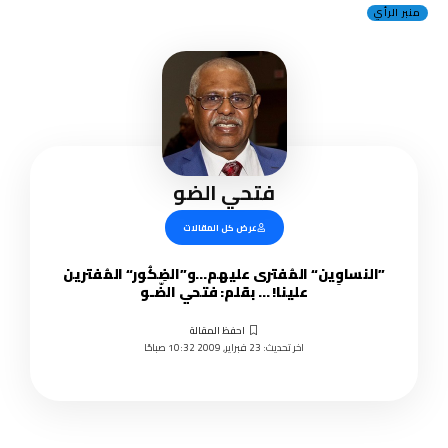
منبر الرأي
فتحي الضو
عرض كل المقالات
”النساوِين“ المُفترى عليهم…و”الضِكُور“ المُفترين
علينا! … بقلم: فتحي الضّـو
اخر تحديث: 23 فبراير, 2009 10:32 صباحًا