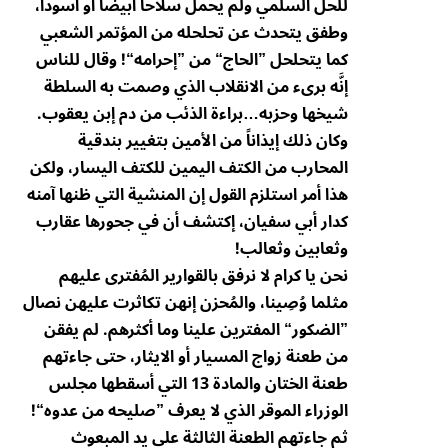
للحل السلمي ولم يحمل سلاحاً أبيضاً أو أسوداً،
وطفق يتحدث عن تحلحله من المؤتمر الشعبي
كما يتحلحل ”الحاج“ من ”إحرامه“! وقال للناس
إنَّه برىء من الانقلاب الذي وصمت به السلطة
شيخها وحزبه…براءة الذئب من دم إبن يعقوب.
وكان ذلك إيذاناً من الأمين بتغيير بندقية
المحارب من الكتف اليمين للكتف اليسار، ولكن
هذا أمر استلزم القول إن المنشية التي ظنها آمنه
كدار أبي سفيان، إكتشف أن في جحورها عقارب
وثعابين وثعالب!
نحن يا كرام لا نرفق بالقوارير المُفترى عليهم
مثلما وُصِينا، والمُحزن إنهن تكاثرت عليهن نصال
”الضكور“ المفترين علينا وما أكثرهم. لم يفقن
من طعنة زواج المسيار أو الايثار، حتى جاءتهم
طعنة الختان والمادة 13 التي أسقطها مجلس
الوزراء الموقر الذي لا يعرف ”صليحه من عدوه“!
ثم جاءتهم الطعنة الثالثة على يد المبعوث