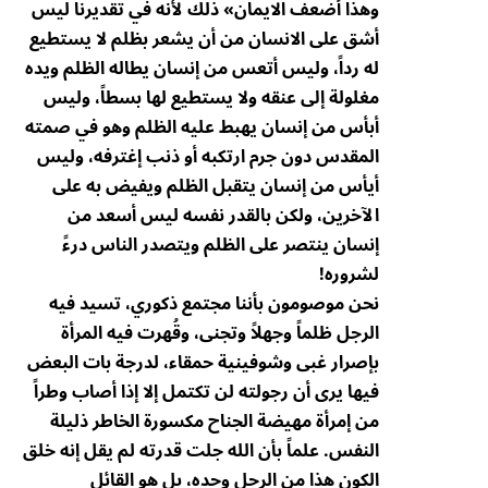
وهذا أضعف الايمان» ذلك لأنه في تقديرنا ليس
أشق على الانسان من أن يشعر بظلم لا يستطيع
له رداً، وليس أتعس من إنسان يطاله الظلم ويده
مغلولة إلى عنقه ولا يستطيع لها بسطاً، وليس
أبأس من إنسان يهبط عليه الظلم وهو في صمته
المقدس دون جرم ارتكبه أو ذنب إغترفه، وليس
أيأس من إنسان يتقبل الظلم ويفيض به على
الآخرين، ولكن بالقدر نفسه ليس أسعد من
إنسان ينتصر على الظلم ويتصدر الناس درءً
لشروره!
نحن موصومون بأننا مجتمع ذكوري، تسيد فيه
الرجل ظلماً وجهلاً وتجنى، وقُهرت فيه المرأة
بإصرار غبى وشوفينية حمقاء، لدرجة بات البعض
فيها يرى أن رجولته لن تكتمل إلا إذا أصاب وطراً
من إمرأة مهيضة الجناح مكسورة الخاطر ذليلة
النفس. علماً بأن الله جلت قدرته لم يقل إنه خلق
الكون هذا من الرجل وحده، بل هو القائل