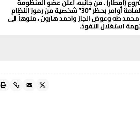
وع (أمطار) . من جانبه، أعلن عضو المنظومة
المثنى ابو عيسى عن إصدار النيابة العامة أوامر بحظر “30” شخصية من رموز النظام
 محمد طه وعوض الجاز واحمد هارون ، منوهاً الى