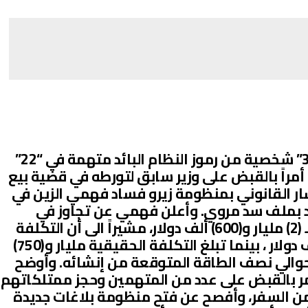
أصدرت النيابة العامة أوامر بحظر “30” شخصية من رموز النظام البائد متهمة في “22”
راً بالقبض على وزير سابق لتورطه في قضية بيع
 القانوني بمنظومة زيرو فساد فهمي الزين في
بملف سد مروي. وأعلن فهمي عن تجاوز في
القيمة الحقيقية لإنشاء المشروع بـ (2) مليار و(600) ألف دولار، مشيراً الى أن التكلفة
المعلنة بلغت (4) مليارات و(350) ألف دولار ، بينما تبلغ التكلفة الحقيقية مليار و(750)
د حوالي نصف الطاقة المتوقعة من إنشائه. وأوضح
مر بالقبض على عدد من المتهمين وحجز ممتلكاتهم
ن السفر، وأفصح عن فتح منظومة بلاغات جديدة