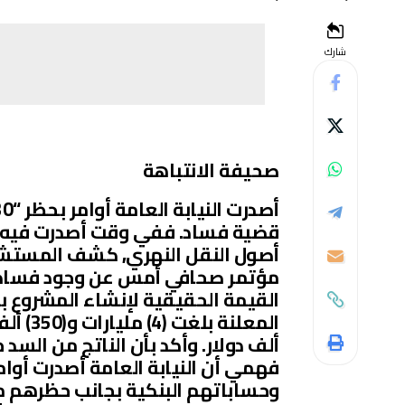
شارك
صحيفة الانتباهة
قضية فساد. ففي وقت أصدرت فيه أم
أصول النقل النهري, كشف المستشار
مؤتمر صحافي أمس عن وجود فساد 
ألف دولار. وأكد بأن الناتج من الس
فهمي أن النيابة العامة أصدرت أوا
وحساباتهم البنكية بجانب حظرهم م