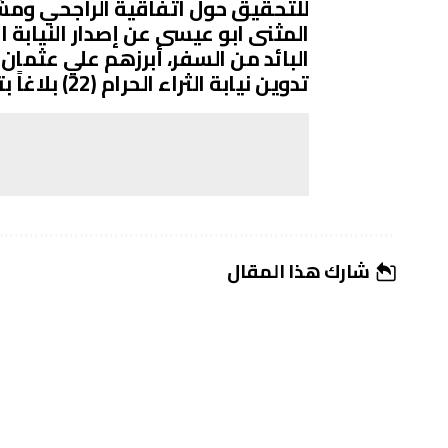
للتحقيق حول اتفاقية الراجحي ومشر
البائد من السفر، أبرزهم علي عثمان
تدوين نيابة الثراء الحرام (22) بلاغاً بتهمة استغلال النفوذ.
شارك هذا المقال