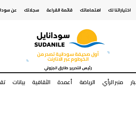
اختياراتنا لك
اهتماماتك
قائمة القراءة
سجلاتك
عن سودان
أول صحيفة سودانية تصدر من
الخرطوم عبر الانترنت
رئيس التحرير: طارق الجزولي
بار
منبر الرأي
الرياضة
أعمدة
الثقافية
بيانات
تقا