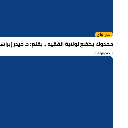
منبر الرأي
حمدوك يخضع لولاية الفقيه .. بقلم: د. حيدر إبراه
د. حيدر إبراهيم