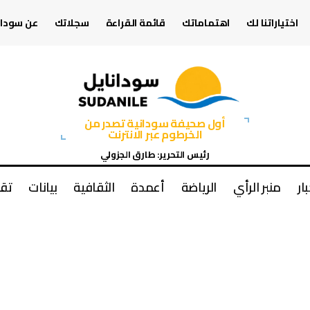
اختياراتنا لك
اهتماماتك
قائمة القراءة
سجلاتك
عن سودان
أول صحيفة سودانية تصدر من
الخرطوم عبر الانترنت
رئيس التحرير: طارق الجزولي
بار
منبر الرأي
الرياضة
أعمدة
الثقافية
بيانات
تقا