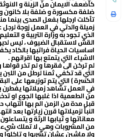
كاضعف الايمان من الزينة و الانوثة .
ضلفة مكسورة و ضلفة بلا كانون و رف
تآكلت ارجلها بفعل الصدى بينما مناز
زميلة والدتي في العمل زوجة لرجل 
الذي تجود به وزارة التربية و التعلي
القش لاستقبال الضيوف ، ليس لديها 
اساسيات الحياة فراتبها بالكاد يك
الاشياء التي يتمتع بها اقرانهم .
لم تركن الى فقرها و لم تخر قواها 
التي قد تكفي ثمنا لرطل من اللبن 
الكسرة ) التي يتم توزيعها على البق
في العمل تشاهد زميلاتها يفطرن 
من الطعمية اذا غلبها الجوع او تدخر
قبل مدة من الزمن الم بها التهاب ح
النبأ لزميلاتها قررن زيارتها بعد ا
معاناتها و ثيابها الرثة و يتساءلو
من المشروبات وهي لا تملك شيء ” 
ولا ماشين عشان تشربوا و تاكلوا و ت