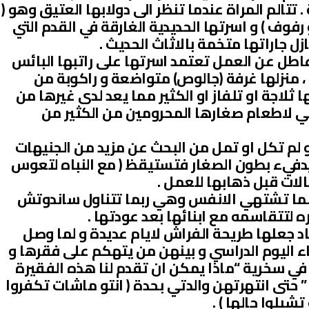
 تتالم المراة عندما تنظر الى دولابها العتيق وهو (
وف ) و اسرتها الحديدية الغارقة في القدم التي
ل جاراتها متخمة بالاثاث الحديث .
عاطل عن العمل تعتمد اسرتها على راتبها البائس
م ، منزلها غرفة (جالوص) متواضعة و راكوبة من
ثلاجة او تلفاز او الكثير مما يعد لدى غيرها من
في لاطعام صغارها المحرومين من الكثير من
و لم تكل او تمل من البحث عن مزيد من الجنيهات
يدفيء بطون الصغار فتستيقظ ( مع النباه لتعوس
الات قبل ذهابها للعمل .
بما تشتهي الانفس وهي ربما تتناول ساندوتش
ه لتتقاسمه مع ابنائها بعد عودتها .
اد جعلها طريحة الفراش لايام عديدة و لما وصل
نتهاء اليوم الدراسي و بينهن من يتهكم على فقرها و
ن في سخرية “ماذا يمكن ان تقدم لنا هذه الفقيرة
حتى انتهرتهن والدتي بحدة ( انتو ماشات تكفروا
شيلوا حالها ) .