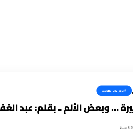
عرض كل المقالات
رة … وبعض الألم .. بقلم: عبد الغف