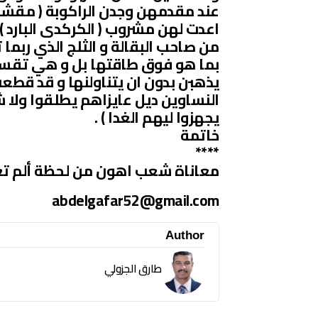
عند مقدمهن وجدن الراكوبة ( مقشو
اعدت لهن مشروب ( الكركدى البارد ) 
من صاحب البقالة و الثلج الذي ربما
بما هو فوق طاقتها بل و هي تقسم 
يذهبن بدون ان يتناولنها و قد قطعت 
النساوين ديل عايزاهم يطلقوا ولا 
يجهزوا ليهم الغدا ) .
خاتمة
****
معاناة شعب اهون من لحظة ألم تع
abdelgafar52@gmail.com
Author
طارق الجزولي