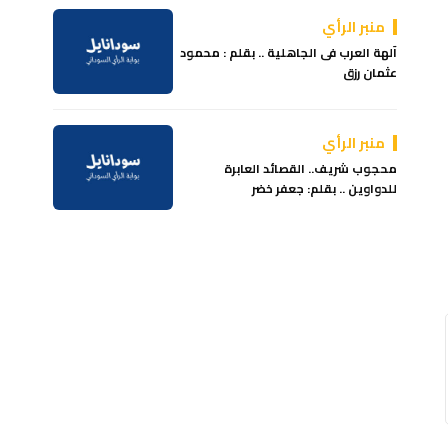
منبر الرأي
آلهة العرب فى الجاهلية .. بقلم : محمود
عثمان رزق
منبر الرأي
محجوب شريف.. القصائد العابرة
للدواوين .. بقلم: جعفر خضر