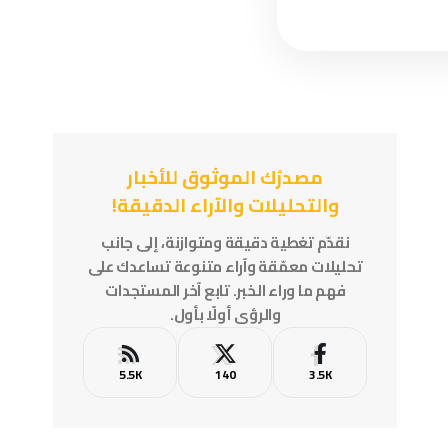
مصدرُك الموثوق للأخبار
والتحليلات والآراء الدقيقة!
نقدّم تغطية دقيقة ومتوازنة، إلى جانب
تحليلات معمّقة وآراء متنوعة تساعدك على
فهم ما وراء الخبر. تابع آخر المستجدات
والرؤى أولًا بأول.
5.5K
140
3.5K