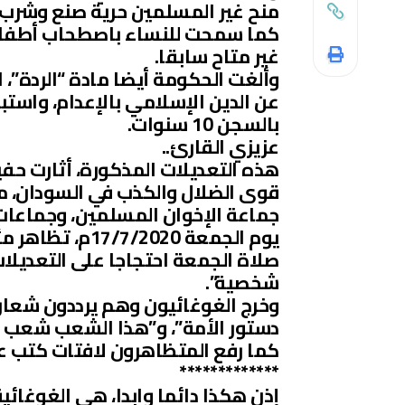
منح غير المسلمين حرية صنع وشرب ا
كما سمحت للنساء باصطحاب أطفالهن 
غير متاح سابقا.
وألغت الحكومة أيضا مادة “الردة”، 
عن الدين الإسلامي بالإعدام، واستب
بالسجن 10 سنوات.
عزيزي القارئ..
هذه التعديلات المذكورة، أثارت حفي
قوى الضلال والكذب في السودان، منه
جماعة الإخوان المسلمين، وجماعات 
يوم الجمعة 2020
صلاة الجمعة احتجاجا على التعديلا
شخصية”.
وخرج الغوغائيون وهم يرددون شعارات “
دستور الأمة”، و”هذا الشعب شعب 
كما رفع المتظاهرون لافتات كتب علي
*************
إذن هكذا دائما وابدا، هي الغوغائي