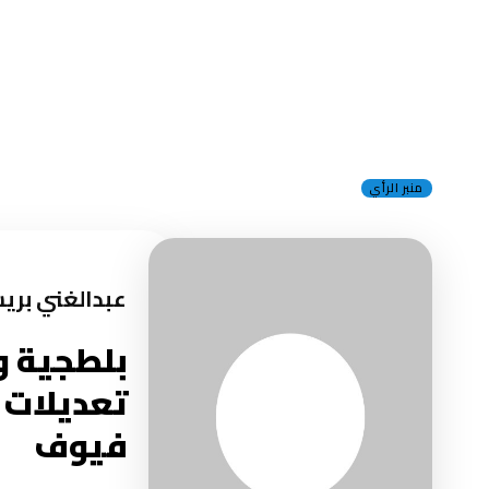
منبر الرأي
عبدالغني بر
بلطجية و
تعديلات ن
فيوف