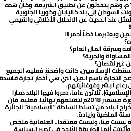
في تظاهرة يوم الجمعة 17/7/2020م، وهم يتحدثون عن تطبيق الشريعة، وكأن هذه
طبقة منذ 1983م، قد حولت السودان إلى بلد كاليابان وكوريا الجنوبية
المثل عند الحديث عن الانحلال الأخلاقي والقيمي
ين ويعتبرها خطاً أحمرا!!
ه؟
ه وسرقة المال العام؟
لمساواة والحرية؟
 غير نقصان؟
 ديسمبر 2018م التي اسقطت الإسلاميين، كانت واضحة. فعليه، الجميع
فضح التجارة بإسم الدين، التي هي أخطر تجارة فاسدة
ن رعاع البشر وغوغائيتهم.
لامية)، ثلاثين عاما، دمروا فيها البلاد دمارا
شاملا من كل النواحي حتى جاءت ثورة ديسمبر 2018م لتقتلعهم نهائيا. فعليه، فإن
خراج البلاد من تسلط السلطة “الإسلامية” الجائرة
سنة الماضية وزيادة.
نية ليست دينا، وليست معتقدا.. العلمانية ملخص
ثبتت أنها الطريقة الأنجح في تدبير السياسة