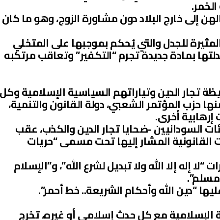
لخمر.
إلى خارج البلاد دون مشاورة الزوج، وهو ما كان
المثيرة للجدل والتي يُحكم بموجبها على المتخلي
دلتها بمادة جديدة تجرم “التكفير” وتعاقب مرتكبه
ظة تجار الدين وتياراتهم السياسية الإسلامية وكل
ا حزب المؤتمر الشعبي، دولة القانون والتنمية،
إرهابية أخرى.
17/7/م، تظاهر مئات السودانيين -ضحايا تجار الدين والكذب، عقب
ت القانونية المشار إليها تحت مسمى “حريات
لا إله إلا الله ولا تبديل لشرع الله”، و”الإسلام
مسلم”.
ها “دين الله وأحكام الشريعة.. خط أحمر”.
ة الإسلامية مع كل حدث إسلامي أو غيره، تخرج