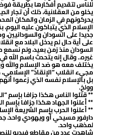
للناس لتقديم أفكارها بطريقة فوضو
يخلو من العقلانية، ذلك أن تجار ا
يحركونهم في الزمان والمكان المحد
الإسلام الذي يتباكون عليه اليوم، ب
جديدا على السودان والسودانيين، وحت
السودان منذ زمن بعيد، ولم نسمع م
غيره.. وقال إنه يتحدث باسم الله في
يختلف معه هو ضد الإسلام والله و
مجيء انقلاب “الإنقاذ” الإسلامي، ك
بل بالإسلام نفسه الذي زعموا أنهم
وولخ.
** قتلوا الناس هكذا جزافا بإسم “ا
** أعلنوا الجهاد هكذا جزافا بإسم ال
** أعلنوا الحرب بإسم الشريعة الإسل
دارفور مسيحي أو ويهودي واحد. جم
لمذهب واحد.
شاهدت عدد من مقاطع فيديو للنصابي