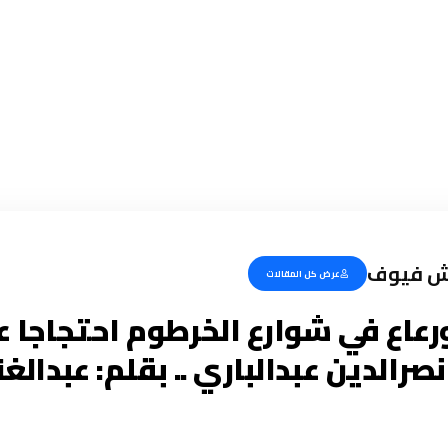
يش فيوف
عرض كل المقالات
رعاع في شوارع الخرطوم احتجاجا ع
صرالدين عبدالباري .. بقلم: عبدال