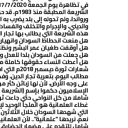
الشريعة الم
ورواندا، ولم تحوله إلى بلد يضرب به 
والديني، والإجرام والتخلف والفساد!!
هذه الشريعة التي يطالب بها تجار الد
هل منعت انحطاط السودان وانهيار
هل أوقفت طغيان عمر البشير ونظام
هل جعلت من السودان بلدا للعدل وا
هل أعطت النساء حقوقها كاملة من
شعارات ثورة
مطالب اليوم، بتعرية تجار الدين، و
على وجه الأرض، لأن لها زبائن كثر م
الإسلاميون حكموا بإسم (الشريعة الإس
غطاء العلمانية هو الملجأ الوحيد لإ
التي شهدها السودان خلال الثلاثين 
نعم، نريدها “علمانية”.. لأن العلما
شامل للتقدم على مضمار الحضارة، وأ