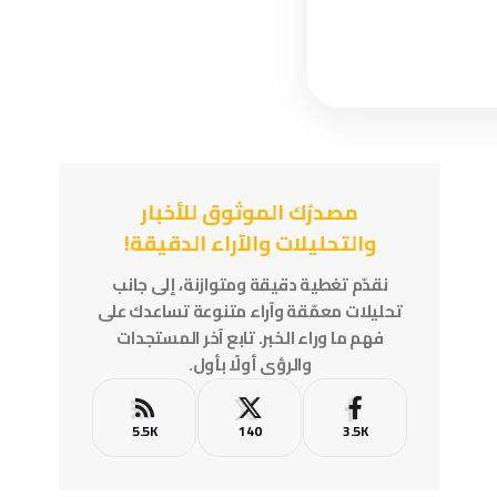
مصدرُك الموثوق للأخبار
والتحليلات والآراء الدقيقة!
نقدّم تغطية دقيقة ومتوازنة، إلى جانب
تحليلات معمّقة وآراء متنوعة تساعدك على
فهم ما وراء الخبر. تابع آخر المستجدات
والرؤى أولًا بأول.
5.5K
140
3.5K