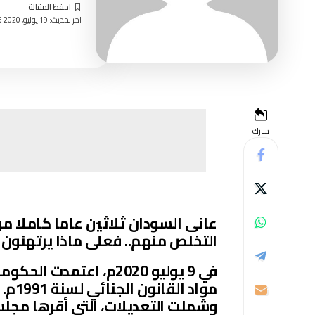
اخر تحديث: 19 يوليو, 2020 9:45 صباحًا
شارك
عانى السودان ثلاثين عاما كاملا من
التخلص منهم.. فعلى ماذا يرتهنون 
في 9 يوليو 2020م، اعت
مواد القانون الجنائي لسنة 1991م.
وشملت التعديلات، التي أقرها مجلس