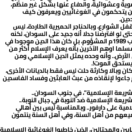
ية وعشوائية، والدفاع عنها بشكل غير منظّم،
لدين يتحكمون في الغوغائيين ويعرفون كيف
دين.
قفل الشوارع، وبالحناجر الحميرية الطاردة، ليس
ى لو افترضنا جدلا أنه جديد على السودان، لكنه
على أية حال لم يدخل البلاد مع انقلاب 1989م المشؤوم، بل كان هذا الدين موجودا في
سلما اوهم الآخرين بأنه يعرف الإسلام أكثر من
 الأرض.. وأنه وحده يمثل الدين الإسلامي ومن
يستحق الموت!.
ان وبالا وكارثة حلت ليس فقط بالديانات الأخرى،
 جاءوا لإنقاذه من عبث العابثين وفساد الفاسدين
لشريعة الإسلامية”، في جنوب السودان..
شريعة الإسلامية ضد النوبة في جبال النوبة..
امية على دارفور.. وبالمناسبة ليس بين أهالي
يعهم من أهل السنة، وفي أهل السنة ينتمون
ن والمحتالين، الذين خاطبوا الغوغائية الإسلامية