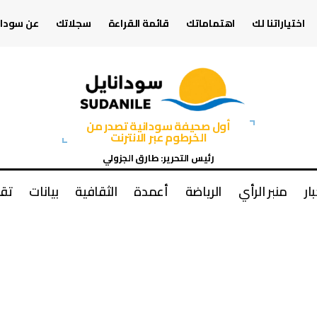
اختياراتنا لك
اهتماماتك
قائمة القراءة
سجلاتك
عن سودان
أول صحيفة سودانية تصدر من
الخرطوم عبر الانترنت
رئيس التحرير: طارق الجزولي
بار
منبر الرأي
الرياضة
أعمدة
الثقافية
بيانات
تقا