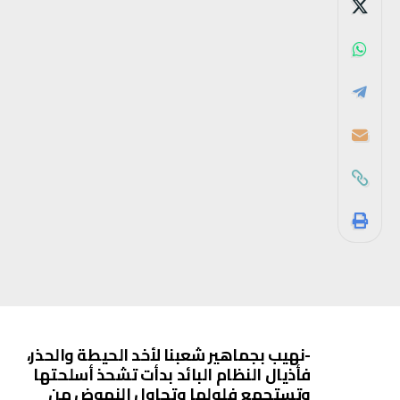
-نهيب بجماهير شعبنا لأخد الحيطة والحذر،
فأذيال النظام البائد بدأت تشحذ أسلحتها
وتستجمع فلولها وتحاول النهوض من