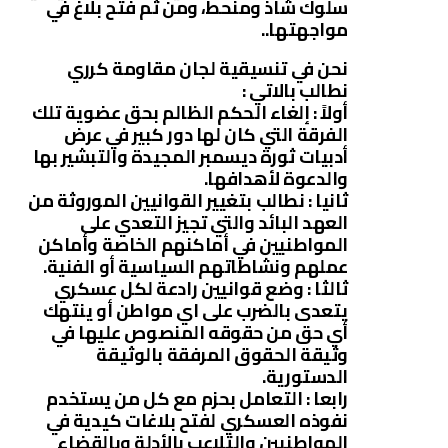
سلوك شاذ ومنحط، ومن ثم فتح بلاغ في
مواجهتها..
نحن في تنسيقية لجان مقاومة كرري
نطالب بالاتي :
أولاً : إلغاء الحكم الظالم بحق عضوية تلك
الفرقة التي كان لها دور كبير في عرض
أدبيات ثورة ديسمبر المجيدة والتبشير بها
والدعوة لأهدافها.
ثانيا : نطالب بتغيير القوانيين الموروثة من
العهد البائد والتي تجيز التعدي على
المواطنيين في أماكنهم الخاصة وأماكن
عملهم ونشاطاتهم السياسية أو الفنية.
ثالثا : وضع قوانيين رادعة لكل عسكري
يتعدى بالضرب على اي مواطن أو ينتهك
أي حق من حقوقه المنصوص عليها في
وثيقة الحقوق المرفقة بالوثيقة
الدستورية.
رابعا : التعامل بحزم مع كل من يستخدم
نفوذه العسكري لفتح بلاغات كيدية في
المواطنيين والتلاعب بالأدلة وبالقضاء