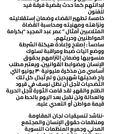
لإدانتهم كما حدث بقضية فرقة فيد
للفنون
خامسا: تطهير القضاء وضمان إستقلاليته
ونزاهته ومهنيته ومحاسبة القضاة
المتلاعبين أمثال ” عمر عبد المجيد “بكرامة
المواطنيين وحريتهم..
سادساً : إصلاح وإعادة هيكلة الشرطة
ووضع اليات ضبط ومراقبة لسلوك
منسوبيها وضمان إلتزامهم بحقوق
الإنسان وبضوابط القوانيين، ويعتبر مطلب
أساسي من مذكرة مليونية ٣٠ يونيو التي
راح ضحيتها شهيدين و لم تُبذل كل تلك
التضحيات لأجل أن نظل نرسف في قيود
الظلم والقهر، لقد قامت الثورة لأجل الحرية
والعدالة ولن نقبل بعد اليوم بالحط من
قيمة مواطن أو التعدي عليه.
-نناشد تنسيقيات لجان المقاومة
ومنظمات حقوق الإنسان والمجتمع
المدني وجميع المنظمات النسوية