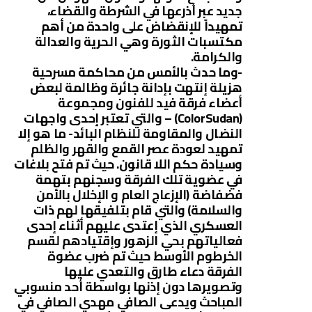
جديد عبر أذرعها في الشرطة والقضاء،
تمهيداً للإنقضاض على واحدة من أهم
مكتسبات الثورة وهي الحرية والعدالة
والكرامة.
-وما حدث بالأمس من محاكمة مسرحية
هزيلة إنتهت بإدانة جائرة وظالمة لبعض
أعضاء فرقة فيد للفنون ومجموعة
(ColorSudan) – والتي تعتبر إحدى واجهات
النضال والمقاومة للنظام البائد- ما هو إلا
تمهيد لعودة عصر القمع والقهر والظلم
وسيادة حكم اللا قانون. حيث تم فتح بلاغات
في عضوية تلك الفرقة وسجنهم بتهمة
فضفاضة (الإزعاج العام و الإخلال بالأمن
والسلامة) والتي قام بتلفيقها لهم ذات
العسكري الذي إعتدى عليهم أثناء إحدى
فعالياتهم بحي الزهور وإقتيادهم لقسم
الخرطوم الأوسط حيث تم ضرب عضوة
الفرقة دعاء طارق والتعدي عليها
وتصويرها دون إذنها بواسطة أحد منسوبي
المباحث ويدعى الصافي مهدي الصافي في