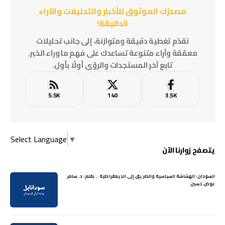
مصدرُك الموثوق للأخبار والتحليلات والآراء
الدقيقة!
نقدّم تغطية دقيقة ومتوازنة، إلى جانب تحليلات
معمّقة وآراء متنوعة تساعدك على فهم ما وراء الخبر.
تابع آخر المستجدات والرؤى أولًا بأول.
5.5K
140
3.5K
Select Language
▼
يتصفح زوارنا الآن
السودان: الهشاشة السياسية والطريق إلى الديمقراطية .. بقلم: د. سامر
عوض حسين