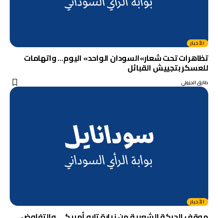
الأخبار
تظاهرات تحت شعار»السودان الواحد» اليوم… واتهامات
للعسكر بتجييش القبائل
طارق الجزولي
الأخبار
موقف الحركة الشعبية من زيارة تابو أمبيكي والتفاوض