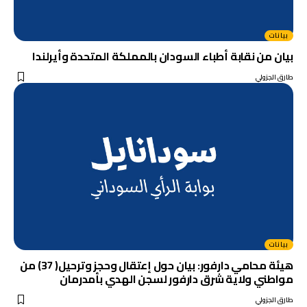
بيانات
بيان من نقابة أطباء السودان بالمملكة المتحدة وأيرلندا
طارق الجزولي
بيانات
هيئة محامي دارفور: بيان حول إعتقال وحجز وترحيل( 37) من
مواطني ولاية شرق دارفور لسجن الهدي بأمدرمان
طارق الجزولي