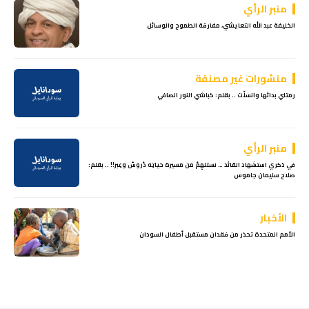
منبر الرأي
الخليفة عبد الله التعايشي، مفارقة الطموح والوسائل
منشورات غير مصنفة
رمتني بدائها وانسلّت .. بقلم: كباشي النور الصافي
منبر الرأي
في ذكري استشهاد القائد … نستلهِمُ من مسيرة حياتِه دُروسٌ وعِبر!! .. بقلم:
صلاح سليمان جاموس
الأخبار
الأمم المتحدة تحذر من فقدان مستقبل أطفال السودان