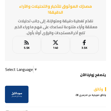
مصدرُك الموثوق للأخبار والتحليلات والآراء
الدقيقة!
نقدّم تغطية دقيقة ومتوازنة، إلى جانب تحليلات
معمّقة وآراء متنوعة تساعدك على فهم ما وراء الخبر.
تابع آخر المستجدات والرؤى أولًا بأول.
5.5K
140
3.5K
Select Language
▼
يتصفح زوارنا الآن
وثائق
وثائق اميركية عن الازهري (8):