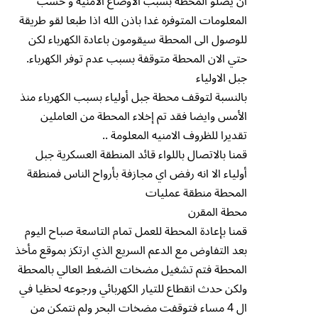
ان يصلو المحطة بسبب الاوضاع الأمنية و حسب
المعلومات المتوفره غدا باذن الله اذا طبعا لقو طريقة
للوصول الى المحطة سيقومون باعادة الكهرباء لكن
حتي الان المحطة متوقفة بسبب عدم توفر الكهرباء.
جبل الاولياء
بالنسبة لتوقف محطة جبل أولياء بسبب الكهرباء منذ
الأمس وايضا فقد تم إخلاء المحطة من العاملين
تقديرا للظروف الامنيه المعلومة ..
قمنا بالاتصال باللواء قائد المنطقة العسكرية جبل
أولياء الا انه رفض اي مجازفة بأرواح الناس فمنطقة
المحطة منطقة عمليات
محطة المقرن
قمنا بإعادة المحطة للعمل تمام التاسعة صباح اليوم
بعد التفاوض مع الدعم السريع الذي ارتكز بموقع مأخذ
المحطة فتم تشغيل مضخات الضغط العالي بالمحطة
ولكن حدث انقطاع للتيار الكهربائي ورجوعه لحظيا في
ال 4 مساء فتوقفت مضخات البحر ولم نتمكن من