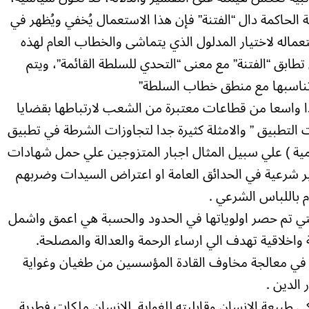
الحاكمة دال “الفتنة” فإن هذا الاستعمال يُخفي ويُظهر في
ماله لاختيار المدلول الذي يتماشى والخطاب العام لهذه
ابق “الفتنة” مع معنى “التحدي للسلطة القائمة”، ويتم
 تناسبها مع منطق خطاب السلطة”
 واسعا من قطاعات معتبرة من الشعب لارتباطها بقضايا
ت التطبيق ” والامثلة كثيرة جدا لتجاوزات الشرطة في تطبيق
لامية ) علي سبيل المثال اجبار المتزوجين علي حمل شهادات
لغير شرعية في الحدائق العامة او اعتراض السيدات وضربهم
م باللباس الشرعي .
التي تم حصر اولوياتها في الحدود والحسبة هي اعمق واشمل
اخلاقية تهدف الي ارساء الرحمة والعدالة والمصلحة.
ة في معالجة مخاوف القادة المؤسسين من طغيان وغواية
 الدين .
 طبيعة الانسان وقابليته للغواية. للانسان ملكات فطرية