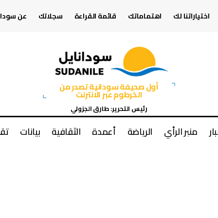
اختياراتنا لك
اهتماماتك
قائمة القراءة
سجلاتك
عن سودان
أول صحيفة سودانية تصدر من
الخرطوم عبر الانترنت
رئيس التحرير: طارق الجزولي
بار
منبر الرأي
الرياضة
أعمدة
الثقافية
بيانات
تقا