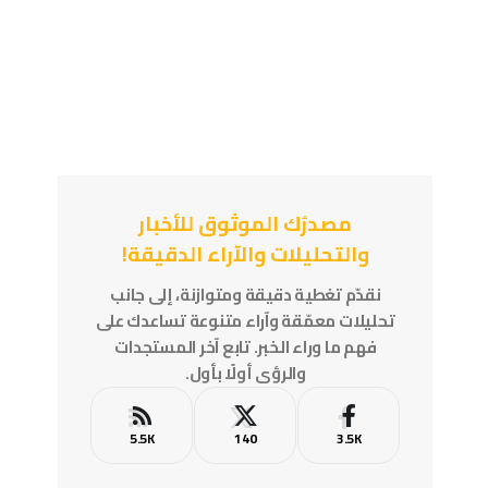
مصدرُك الموثوق للأخبار
والتحليلات والآراء الدقيقة!
نقدّم تغطية دقيقة ومتوازنة، إلى جانب
تحليلات معمّقة وآراء متنوعة تساعدك على
فهم ما وراء الخبر. تابع آخر المستجدات
والرؤى أولًا بأول.
5.5K
140
3.5K