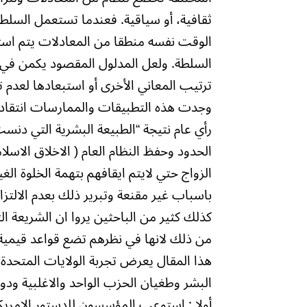
ثقافية، أو سياقية. فعندما تستعمل السلطة 
الوقت نفسه منطقا من المعادلات يتم استع
السلطة. ولعل المدلول المقصود يكمن في تط
ترتيب المعاني الأخرى أو استبعادها لعدم
وجدت هذه التطبيقات والممارسات انتقادا
رأي عام نتيجة “الطبيعة البشرية التي دنس
الحدود وحفظ النظام العام ( الاخلاق الاس
الزواج حتي لايتم ايقافهم بتهمة الخلوة ا
باسباب غير مقنعة وتبرير ذلك بعدم الالتزا
كذلك كثير من الباحثين يروا ان الشريعة 
من ذلك لانها في نظرهم تضع قواعد قيمية و
هذا المقال يعرض تجربة الولايات المتحد
البشر وطغيان الحزب الواحد والاغلبية ودور
أولا : استوعب المؤسسون للدستور الامريكي