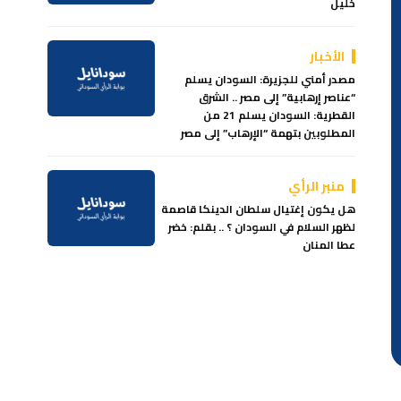
خليل
الأخبار
مصدر أمني للجزيرة: السودان يسلم
“عناصر إرهابية” إلى مصر .. الشرق
القطرية: السودان يسلم 21 من
المطلوبين بتهمة “الإرهاب” إلى مصر
منبر الرأي
هل يكون إغتيال سلطان الدينكا قاصمة
لظهر السلام في السودان ؟ .. بقلم: خضر
عطا المنان