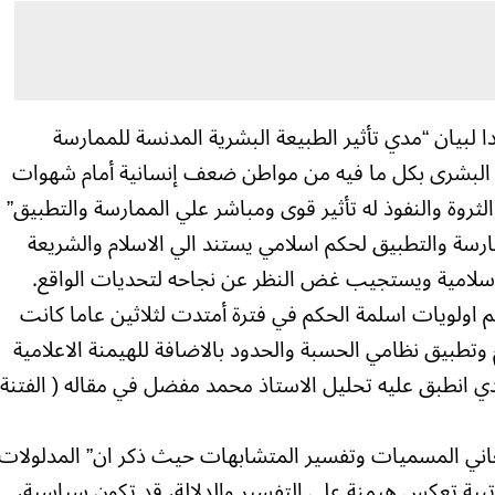
ا لبيان “مدي تأثير الطبيعة البشرية المدنسة للممارسة
صر البشرى بكل ما فيه من مواطن ضعف إنسانية أمام شهوات
الثروة والنفوذ له تأثير قوى ومباشر علي الممارسة والتطبيق”
مارسة والتطبيق لحكم اسلامي يستند الي الاسلام والشريعة
اسلامية ويستجيب غض النظر عن نجاحه لتحديات الواقع.
م اولويات اسلمة الحكم في فترة أمتدت لثلاثين عاما كانت
وتطبيق نظامي الحسبة والحدود بالاضافة للهيمنة الاعلامية
 انطبق عليه تحليل الاستاذ محمد مفضل في مقاله ( الفتنة
اني المسميات وتفسير المتشابهات حيث ذكر ان” المدلولات
تبية تعكس هيمنة على التفسير والدلالة، قد تكون سياسية،