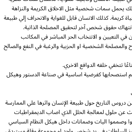
ذلك يحمل سمات شخصية مثل الاخلاق الكريمة والنزاهة
اة كريمة. كذلك الانسان قابل للغواية والانحراف إلي طبيعة
نتهاك حقوق شخص آخر لتحقيق المصلحة الذاتية.
في التعيين و الانتخاب الحر المباشر في المكاتب
ح والمصلحة الشخصية او الحزبية والرغبة في النفع والصالح
عًا تتخفي خلفه الدوافع الاخري.
ة تم استصحابها كفرضية اساسية في صناعة الدستور وهيكل
 دروس التاريخ حول طبيعة الإنسان واثرها علي الممارسة
حث عن حلول لمعالجة الخلل الذي اصاب الديمقراطيات
تكروا وصمموا اليات وضمانات داخل هيكل النظام السياسي
ز السلطات في يد شخص واحد او مجموعة وقلة مستبدة ،