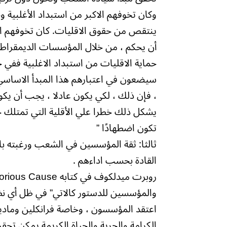
وكان تخوفهم الاكبر من استبداد الأغلبية 
ينتقص من حقوق الاقليات. كان تخوفهم ا
أن يحكم ، من خلال المؤسسات الديمقراط
حماية الاقليات من استبداد الاغلبية ففي خ
سيضعون في اعتبارهم هذا المبدأ الاساسي ،
، فإن ذلك ، لكي يكون عادلا ، يجب أن يكو
يشكل ذلك خطرا علي الأقلية التي تمتلك حق
تكون اضطهادًا ”
ثالثا: ثقة المؤسسين في الشعب ورغبته باس
القادة بحسب اداءهم .
والمؤسسين للدستور كالاتي” في ظل أي 
اعتقد المؤسسون ، وخاصة فرانكلين وماد
الكرامة والحرية والحياة الكريمة يمكن تح