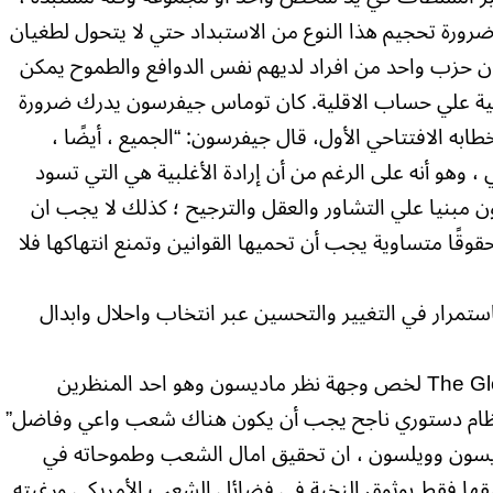
وضرورة تحجيم هذا النوع من الاستبداد حتي لا يتحول لطغيان
ن حزب واحد من افراد لديهم نفس الدوافع والطموح يمكن
ية علي حساب الاقلية. كان توماس جيفرسون يدرك ضرورة
طابه الافتتاحي الأول، قال جيفرسون: “الجميع ، أيضًا ،
 وهو أنه على الرغم من أن إرادة الأغلبية هي التي تسود
ن مبنيا علي التشاور والعقل والترجيح ؛ كذلك لا يجب ان
وقًا متساوية يجب أن تحميها القوانين وتمنع انتهاكها فلا
تمرار في التغيير والتحسين عبر انتخاب واحلال وابدال
روبرت ميدلكوف في كتابه The Glorious Cause لخص وجهة نظر ماديسون وهو احد المنظرين
نظام دستوري ناجح يجب أن يكون هناك شعب واعي وفاضل”
يسون وويلسون ، ان تحقيق امال الشعب وطموحاته في
قيقها فقط بوثوق النخبة في فضائل الشعب الأمريكي ورغبته