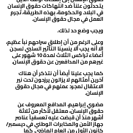
يتحدثون علناً ضد انتهاكات حقوق الإنسان
في البلاد. والحكومة، بهذه الطريقة، تجرم
العمل في مجال حقوق الإنسان.
ويجب وضع حد لذلك.
وعلى الرغم من أن إطلاق سراحهم نبأ عظيم،
إلا أنه يجب ألا ينسينا التأثير السلبي لسجن
أعضاء تراكس الثلاث لمدة 10 شهور على
غيرهم من المدافعين عن حقوق الإنسان.
كما يجب علينا أيضاً أن نتذكر أن هناك
آخرين أمثالهم لا يزالون يرزحون تحت نير
الاعتقال لمجرد عملهم في مجال حقوق
الإنسان.
مضوي إبراهيم، المدافع المعروف عن
حقوق الإنسان، معتقل لأكثر من ثلاثة
أشهر منذ أن قبضت عليه تعسفياً عناصر
جهاز الأمن والمخابرات الوطني في ديسمبر/
كانون الأول من العام الماضي. كما