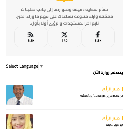
نقدّم تغطية دقيقة ومتوازنة، إلى جانب تحليلات
معمّقة وآراء متنوعة تساعدك على فهم ما وراء الخبر.
تابع آخر المستجدات والرؤى أولًا بأول.
5.5K
140
3.5K
Select Language
▼
يتصفح زوارنا الآن
منبر الرأي
من حمدوك إلى البرهان… أين أخطأنا؟
منبر الرأي
غير قابل للحياة