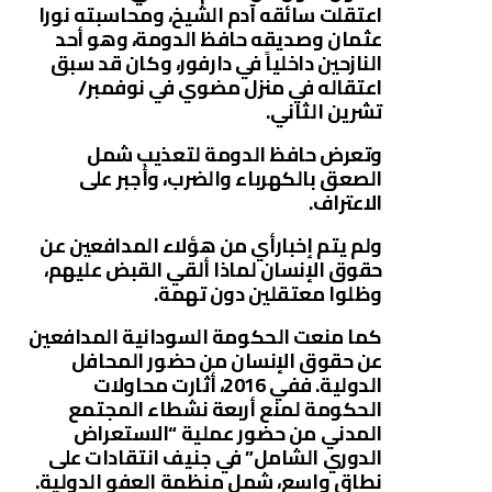
اعتقلت سائقه آدم الشيخ، ومحاسبته نورا
عثمان وصديقه حافظ الدومة، وهو أحد
النازحين داخلياً في دارفور، وكان قد سبق
اعتقاله في منزل مضوي في نوفمبر/
تشرين الثاني.
وتعرض حافظ الدومة لتعذيب شمل
الصعق بالكهرباء والضرب، وأجبر على
الاعتراف.
ولم يتم إخبارأي من هؤلاء المدافعين عن
حقوق الإنسان لماذا ألقي القبض عليهم،
وظلوا معتقلين دون تهمة.
كما منعت الحكومة السودانية المدافعين
عن حقوق الإنسان من حضور المحافل
الدولية. ففي 2016، أثارت محاولات
الحكومة لمنع أربعة نشطاء المجتمع
المدني من حضور عملية “الاستعراض
الدوري الشامل” في جنيف انتقادات على
نطاق واسع، شمل منظمة العفو الدولية.