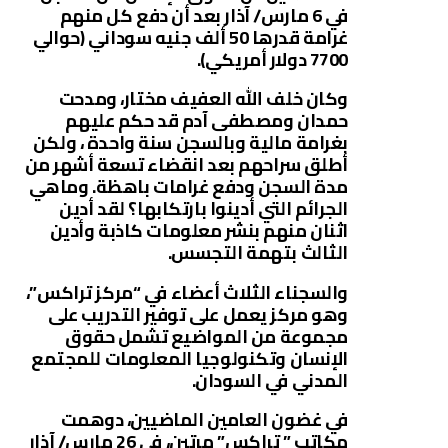
في 6 مارس/ آذار بعد أن دفع كل منهم
غرامة قدرها 50 ألف جنيه سوداني (حوالي
7700 دولار أمريكي).
وكان خلف الله العفيف مختار، ومدحت
حمدان ومصطفى آدم قد حكم عليهم
بغرامة مالية وبالسجن سنة واحدة ، ولكن
أطلق سراحهم بعد انقضاء تسعة أشهر من
مدة السجن ودفع غرامات باهظة. وماهي
الجرائم التي أدينوا بارتكابها؟ لقد أدين
اثنان منهم بنشر معلومات كاذبة وأدين
الثالث بتهمة التجسس.
والسجناء الثلاث أعضاء في “مركز تراكس”،
وهو مركز يعمل على توفير التدريب على
مجموعة من المواضيع تشمل حقوق
الإنسان وتكنولوجيا المعلومات للمجتمع
المدني في السودان.
في غضون العامين الماضيين، دوهمت
مكاتب ” تراكس” مرتين، في 26 مارس/ آذار