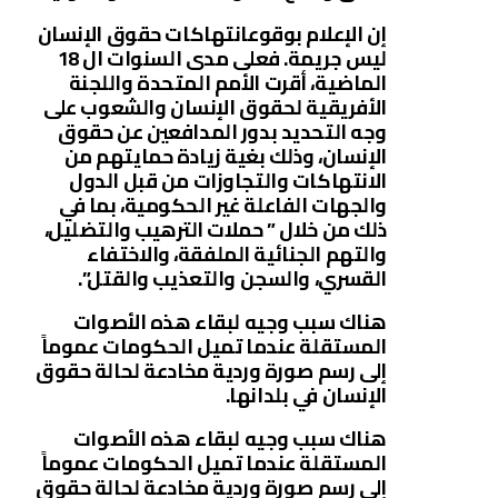
إن الإعلام بوقوعانتهاكات حقوق الإنسان
ليس جريمة. فعلى مدى السنوات ال 18
الماضية، أقرت الأمم المتحدة واللجنة
الأفريقية لحقوق الإنسان والشعوب على
وجه التحديد بدور المدافعين عن حقوق
الإنسان، وذلك بغية زيادة حمايتهم من
الانتهاكات والتجاوزات من قبل الدول
والجهات الفاعلة غير الحكومية، بما في
ذلك من خلال ” حملات الترهيب والتضليل،
والتهم الجنائية الملفقة، والاختفاء
القسري، والسجن والتعذيب والقتل”.
هناك سبب وجيه لبقاء هذه الأصوات
المستقلة عندما تميل الحكومات عموماً
إلى رسم صورة وردية مخادعة لحالة حقوق
الإنسان في بلدانها.
هناك سبب وجيه لبقاء هذه الأصوات
المستقلة عندما تميل الحكومات عموماً
إلى رسم صورة وردية مخادعة لحالة حقوق