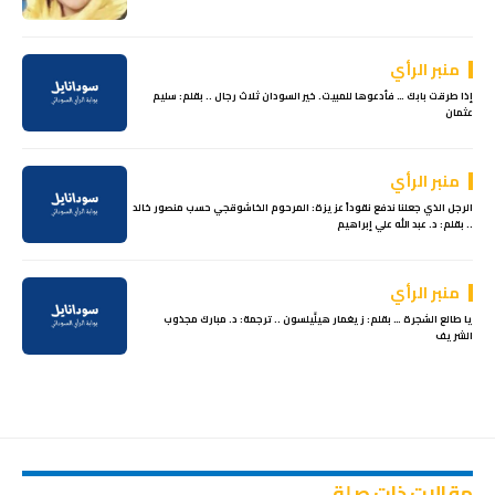
منبر الرأي
إذا طرقت بابك … فأدعوها للمبيت. خير السودان ثلاث رجال .. بقلم: سليم
عثمان
منبر الرأي
الرجل الذي جعلنا ندفع نقوداً عزيزة: المرحوم الخاشوقجي حسب منصور خالد
.. بقلم: د. عبد الله علي إبراهيم
منبر الرأي
يا طالع الشجرة … بقلم: زيغمار هيلِّيلسون .. ترجمة: د. مبارك مجذوب
الشريف
مقالات ذات صلة