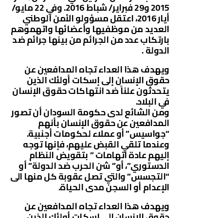
2015 و29 فبراير/ شباط 2016. وفي 22 مايو/
أيار 2016، اعتقل مسؤولو الأمن الوطني
العديد من موظفيها وأعضائها واتهموهم
بارتكاب عدد من الجرائم من بينها جرائم ضد
الدولة .
ويهدف هذا العداء تجاه المدافعين عن
حقوق الإنسان إلى إسكات أولئك الذين
يتحدثون علناً ضد انتهاكات حقوق الإنسان
في البلاد.
ومن الشائع لدى حكومة السودان أن تصور
المدافعين عن حقوق الإنسان بأنهم
“جواسيس” أو عملاء لحكومات أجنبية.
وعندما تلقي القبض عليهم، فإنها توجه
إليهم عادة اتهامات ” بتقويض النظام
الدستوري”، أو” شن الحرب ضد الدولة” أو
“التجسس” والتي تصل عقوبة كل منها الى
الإعدام أو السجن مدى الحياة.
ويهدف هذا العداء تجاه المدافعين عن
حقوق الإنسان إلى إسكات أولئك الذين