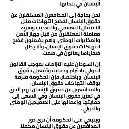
الإنسان في بلدانها.
نحن بحاجة إلى المدافعين المستقلين عن
حقوق الإنسان لفضح انتهاكات مثل
الاعتقال التعسفي والتعذيب وسوء
معاملة المعتقلين من قبل جهاز الأمن
والمخابرات الوطني. وهم يضمنون فضح
انتهاكات حقوق الإنسان، وألا يظل
ضحاياها يعانون في صمت.
إن السودان عليه التزامات بموجب القانون
الدولي باحترام وحماية وتفعيل حقوق
الإنسان. وباختصار، فإن الحكومة ملزمة
بوقف انتهاكات حقوق الإنسان.
والمدافعون عن حقوق الإنسان لهم الحق
في تعزيز حقوق الإنسان وفي السعى إلى
حمايتها وإعمالها على الصعيدين الوطني
والدولي.
وينبغي على الحكومة أن ترى دور
المدافعين عن حقوق الإنسان مكملاً